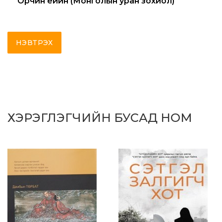
Орчин үеийн (Монголын уран зохиол)
НЭВТРЭХ
ХЭРЭГЛЭГЧИЙН БУСАД НОМ