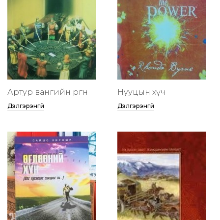
Артур вангийн өргөөнөө
Нууцын хүч
Дэлгэрэнгүй
Дэлгэрэнгүй