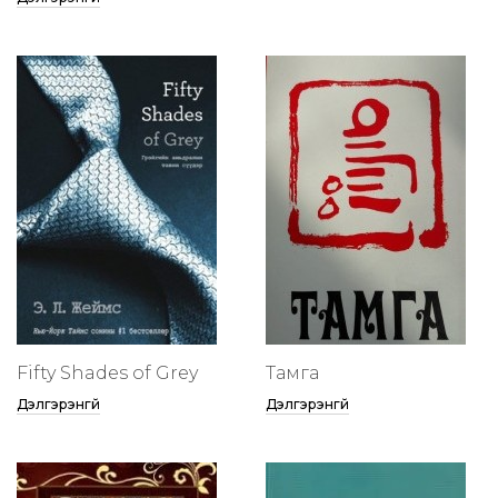
Fifty Shades of Grey
Тамга
Дэлгэрэнгүй
Дэлгэрэнгүй