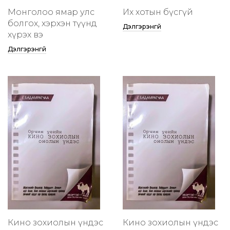
Монголоо ямар улс
Их хотын бүсгүй
болгох, хэрхэн түүнд
Дэлгэрэнгүй
хүрэх вэ
Дэлгэрэнгүй
Кино зохиолын үндэс
Кино зохиолын үндэс