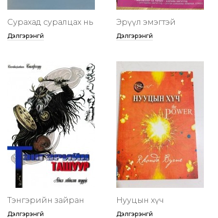
Сурахад суралцах нь
Эрүүл эмэгтэй
Дэлгэрэнгүй
Дэлгэрэнгүй
Тэнгэрийн зайран
Нууцын хүч
Дэлгэрэнгүй
Дэлгэрэнгүй