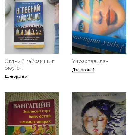
Өглөөний гайхамшиг
Учрах тавилан
оюутан
Дэлгэрэнгүй
Дэлгэрэнгүй