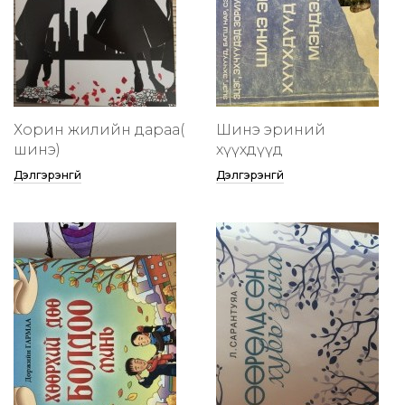
Хорин жилийн дараа(
Шинэ эриний
шинэ)
хүүхдүүд
Дэлгэрэнгүй
Дэлгэрэнгүй