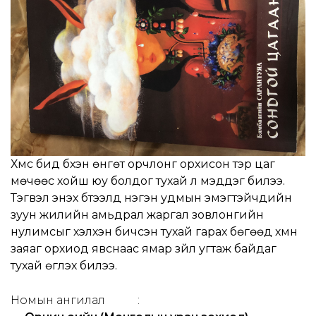
Хүмүүс бид бүхэн өнгөт орчлонг орхисон тэр цаг
мөчөөс хойш юу болдог тухай үл мэддэг билээ.
Тэгвэл энэхүү бүтээлд нэгэн удмын эмэгтэйчүүдийн
зуун жилийн амьдрал жаргал зовлонгийн
нулимсыг хэлхэн бичсэн тухай гарах бөгөөд хүмүүн
заяаг орхиод явснаас ямар зүйл угтаж байдаг
тухай өгүүлэх билээ.
Номын ангилал
: