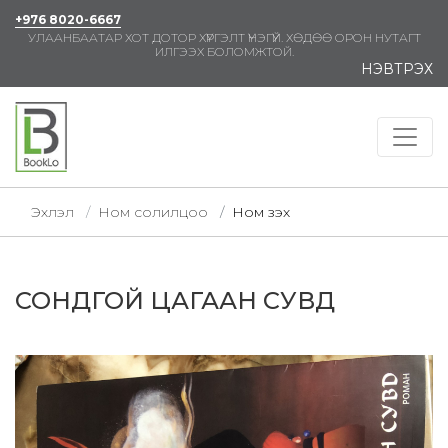
+976 8020-6667
УЛААНБААТАР ХОТ ДОТОР ХҮРГЭЛТ ҮНЭГҮЙ. ХӨДӨӨ ОРОН НУТАГТ
ИЛГЭЭХ БОЛОМЖТОЙ.
НЭВТРЭХ
Эхлэл
Ном солилцоо
Ном үзэх
СОНДГОЙ ЦАГААН СУВД