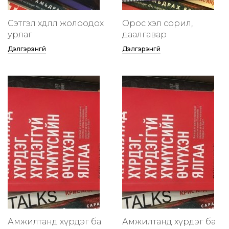
Сэтгэл хөдлөлөө жолоодох
Орос хэл сорил,
урлаг
даалгавар
Дэлгэрэнгүй
Дэлгэрэнгүй
Амжилтанд хүрдэг ба
Амжилтанд хүрдэг ба