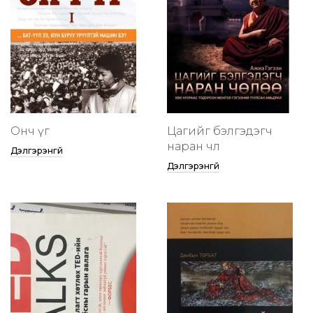
Онч үг
Цагийг бэлгэдэгч
наран чөлөө
Дэлгэрэнгүй
Дэлгэрэнгүй