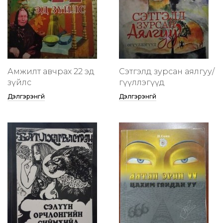
Амжилт авчрах 22 эд
Сэтгэлд зурсан аялгуу/
зүйлс
өгүүллэгүүд
Дэлгэрэнгүй
Дэлгэрэнгүй