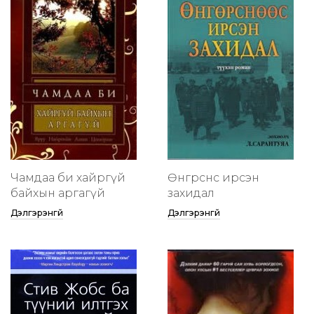
Чамдаа би хайргүй
Өнгөрснөөс ирсэн
байхын аргагүй
захидал
Дэлгэрэнгүй
Дэлгэрэнгүй