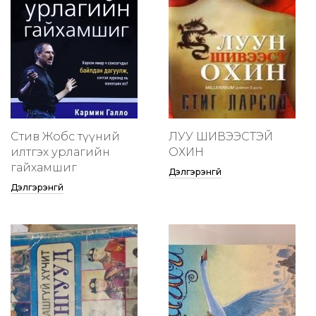
Стив Жобс түүний
ЛУУ ШИВЭЭСТЭЙ
илтгэх урлагийн
ОХИН
гайхамшиг
Дэлгэрэнгүй
Дэлгэрэнгүй