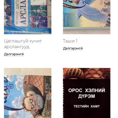
Цаглашгүй хүчит
Таши 1
арслангууд
Дэлгэрэнгүй
Дэлгэрэнгүй