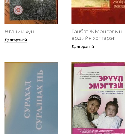
Өглөөний хүн
Ганбат Ж.Монголын
ердийн хөсөг тэрэг
Дэлгэрэнгүй
Дэлгэрэнгүй