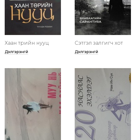
Хаан төрийн нууц
Сэтгэл залгигч хот
Дэлгэрэнгүй
Дэлгэрэнгүй