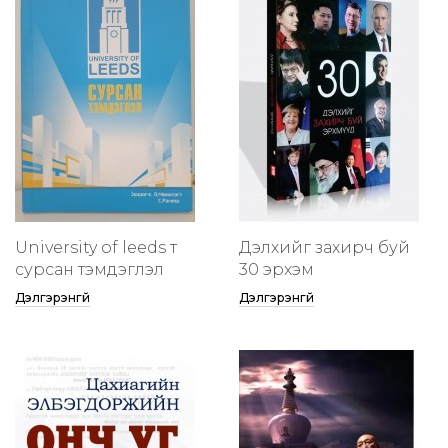
University of leeds т
Дэлхийг захирч буй
сурсан тэмдэглэл
30 эрхэм
Дэлгэрэнгүй
Дэлгэрэнгүй