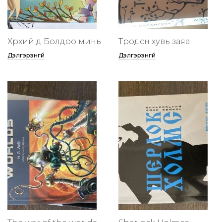
Хөөрхий дөө Болдоо минь
Төөрөодсөн хувь заяа
Дэлгэрэнгүй
Дэлгэрэнгүй