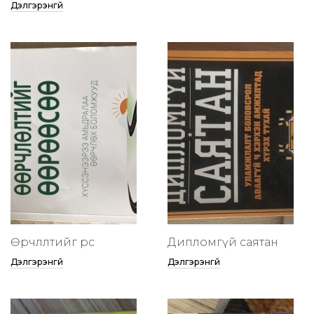
Дэлгэрэнгүй
Өөрчлөлтийг өөрөөсөө
Дипломгүй саятан
Дэлгэрэнгүй
Дэлгэрэнгүй