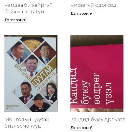
Чамдаа би хайргүй
Чисээгүй одогсод
байхын аргагүй
Дэлгэрэнгүй
Дэлгэрэнгүй
Монголын цуутай
Кандид буюу өөдрөг үзэл
бизнесменүүд
Дэлгэрэнгүй