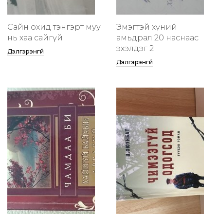
Сайн охид тэнгэрт муу
Эмэгтэй хүний
нь хаа сайгүй
амьдрал 20 наснаас
эхэлдэг 2
Дэлгэрэнгүй
Дэлгэрэнгүй