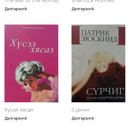
The war of the worlds
Sherlock Holmes
Дэлгэрэнгүй
Дэлгэрэнгүй
Хүсэл хясал
Сүрчиг
Дэлгэрэнгүй
Дэлгэрэнгүй