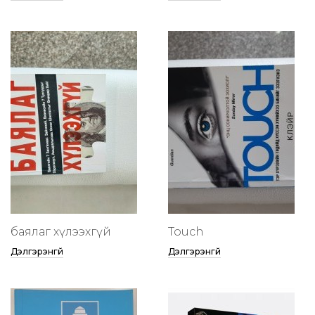
баялаг хүлээхгүй
Touch
Дэлгэрэнгүй
Дэлгэрэнгүй