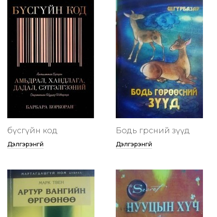
бүсгүйн код
Бодь гөрөөсний зүүд
Дэлгэрэнгүй
Дэлгэрэнгүй