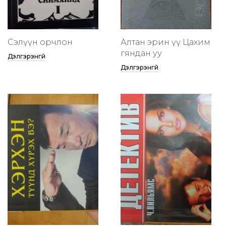
Сэлүүн орчлон
Алтан эрин үү Цахим
гяндан уу
Дэлгэрэнгүй
Дэлгэрэнгүй