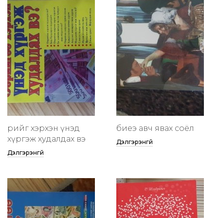
өөрийгөө хэрхэн үнэд
биеэ авч явах соёл
хүргэж худалдах вэ
Дэлгэрэнгүй
Дэлгэрэнгүй