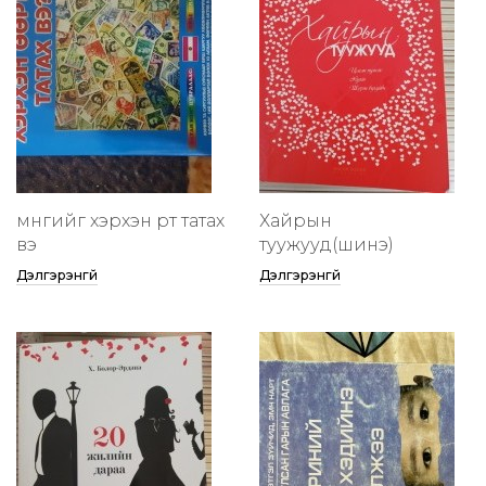
мөнгийг хэрхэн өөртөө татах
Хайрын
вэ
туужууд(шинэ)
Дэлгэрэнгүй
Дэлгэрэнгүй