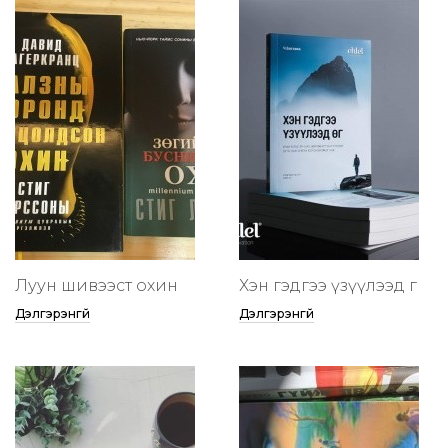
Луун шивээст охин
Хэн гэдгээ үзүүлээд өг
Дэлгэрэнгүй
Дэлгэрэнгүй