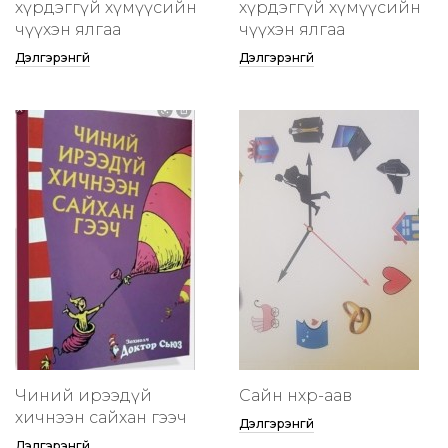
хүрдэггүй хүмүүсийн
хүрдэггүй хүмүүсийн
өчүүхэн ялгаа
өчүүхэн ялгаа
Дэлгэрэнгүй
Дэлгэрэнгүй
Чиний ирээдүй
Сайн нөхөр-аав
хичнээн сайхан гээч
Дэлгэрэнгүй
Дэлгэрэнгүй