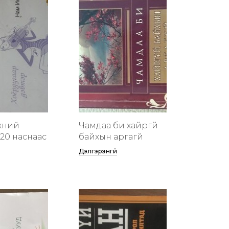
хүний
Чамдаа би хайргүй
20 наснаас
байхын аргагүй
Дэлгэрэнгүй