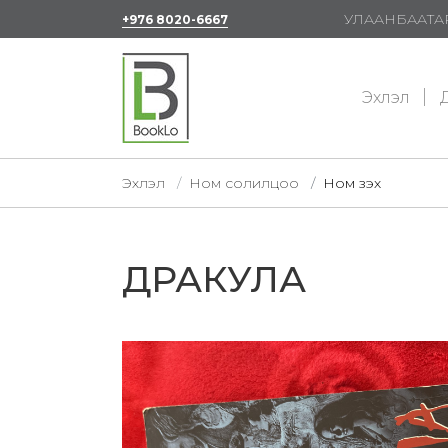
УЛААНБААТАР
+976 8020-6667
Эхлэл
Д
Эхлэл
Ном солилцоо
Ном үзэх
ДРАКУЛА