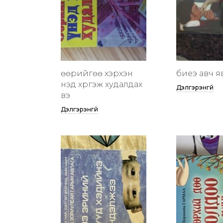
өөрийгөө хэрхэн
биеэ авч я
үнэд хүргэж худалдах
Дэлгэрэнгүй
вэ
Дэлгэрэнгүй