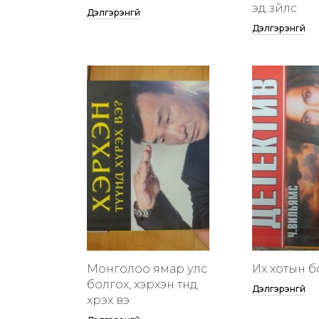
эд зүйлс
Дэлгэрэнгүй
Дэлгэрэнгүй
Монголоо ямар улс
Их хотын бү
болгох, хэрхэн түүнд
Дэлгэрэнгүй
хүрэх вэ