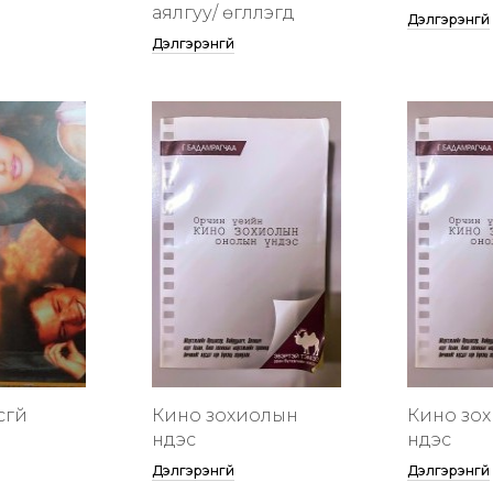
аялгуу/ өгүүллэгүүд
Дэлгэрэнгүй
Дэлгэрэнгүй
сгүй
Кино зохиолын
Кино зо
үндэс
үндэс
Дэлгэрэнгүй
Дэлгэрэнгүй