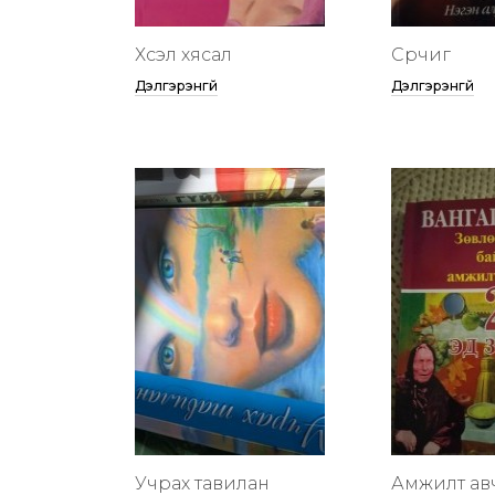
Хүсэл хясал
Сүрчиг
Дэлгэрэнгүй
Дэлгэрэнгүй
Учрах тавилан
Амжилт ав