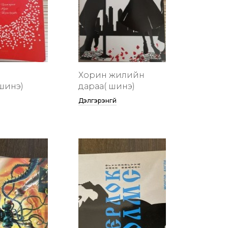
Хорин жилийн
шинэ)
дараа( шинэ)
Дэлгэрэнгүй