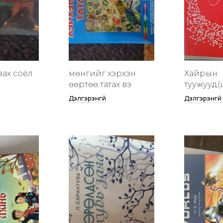
вах соёл
мөнгийг хэрхэн
Хайрын
өөртөө татах вэ
туужууд(
Дэлгэрэнгүй
Дэлгэрэнгүй