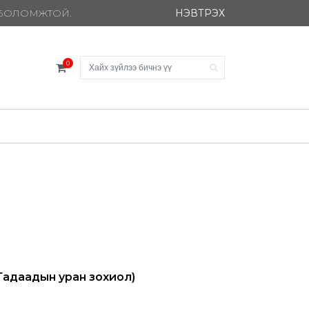
НЭВТРЭХ
Х БОЛОМЖТОЙ.
0
Гадаадын уран зохиол)