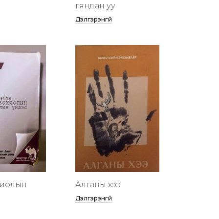
гяндан уу
Дэлгэрэнгүй
хиолын
Алганы хээ
Дэлгэрэнгүй