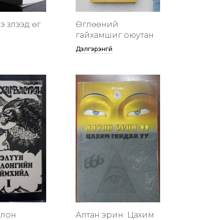
 үзүүлээд өг
Өглөөний
гайхамшиг оюутан
Дэлгэрэнгүй
члон
Алтан эрин үү Цахим