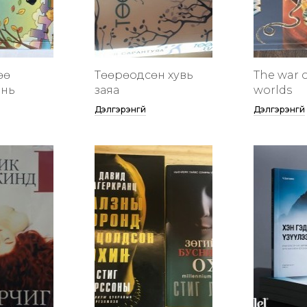
өө
Төөрөодсөн хувь
The war o
инь
заяа
worlds
Дэлгэрэнгүй
Дэлгэрэнгүй