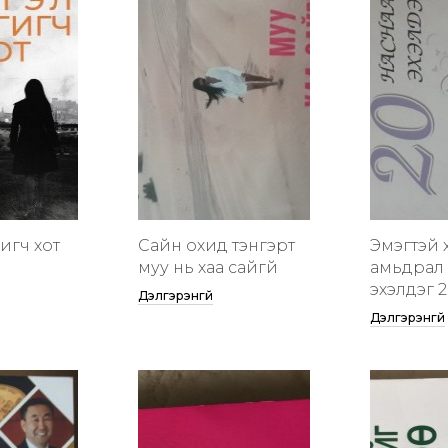
гигч хот
Сайн охид тэнгэрт
Эмэгтэй 
муу нь хаа сайгүй
амьдрал 
эхэлдэг 2
Дэлгэрэнгүй
Дэлгэрэнгүй