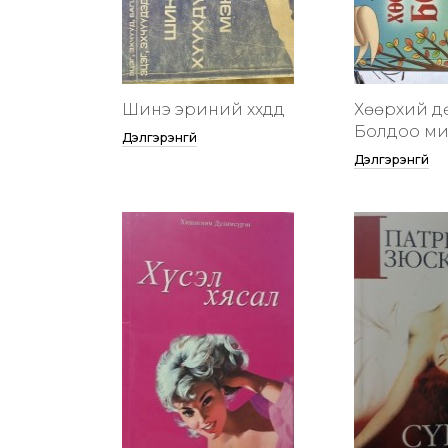
Шинэ эриний хүүхдүүд
Хөөрхий д
Болдоо м
Дэлгэрэнгүй
Дэлгэрэнгүй