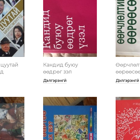
цуутай
Кандид буюу
Өөрчлөл
үд
өөдрөг үзэл
өөрөөсө
Дэлгэрэнгүй
Дэлгэрэнгүй