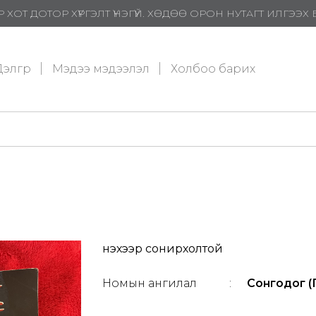
 ХОТ ДОТОР ХҮРГЭЛТ ҮНЭГҮЙ. ХӨДӨӨ ОРОН НУТАГТ ИЛГЭЭ
элгүүр
Мэдээ мэдээлэл
Холбоо барих
Үнэхээр сонирхолтой
Номын ангилал
:
Сонгодог (