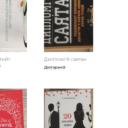
тийг
Дипломгүй саятан
ө
Дэлгэрэнгүй