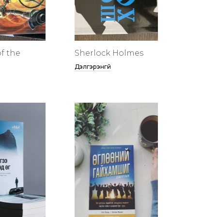
f the
Sherlock Holmes
Дэлгэрэнгүй