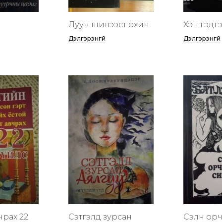
Луун шивээст охин
Хэн гэдгээ
Дэлгэрэнгүй
Дэлгэрэнгүй
чрах 22
Сэтгэлд зурсан
Сэлүүн ор