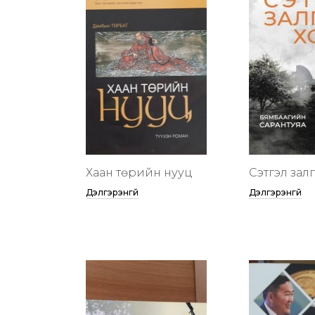
Хаан төрийн нууц
Сэтгэл зал
Дэлгэрэнгүй
Дэлгэрэнгүй