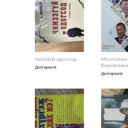
Чисээгүй одогсод
Монголын 
бизнесменү
Дэлгэрэнгүй
Дэлгэрэнгүй