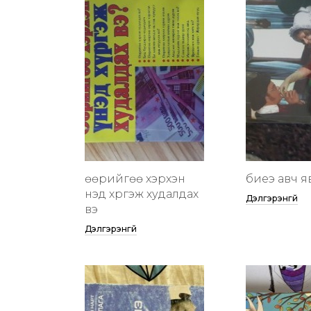
өөрийгөө хэрхэн
биеэ авч я
үнэд хүргэж худалдах
Дэлгэрэнгүй
вэ
Дэлгэрэнгүй