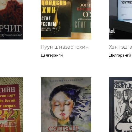
Луун шивээст охин
Хэн гэдгээ
Дэлгэрэнгүй
Дэлгэрэнгүй