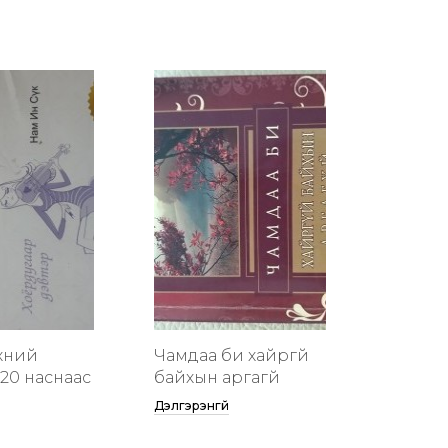
хүний
Чамдаа би хайргүй
20 наснаас
байхын аргагүй
Дэлгэрэнгүй