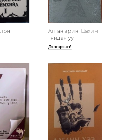
члон
Алтан эрин үү Цахим
гяндан уу
Дэлгэрэнгүй