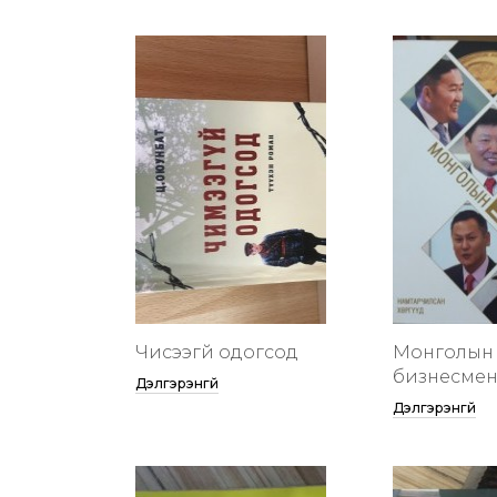
Чисээгүй одогсод
Монголын 
бизнесменү
Дэлгэрэнгүй
Дэлгэрэнгүй