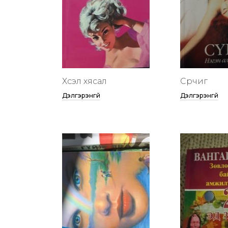
Хүсэл хясал
Сүрчиг
Дэлгэрэнгүй
Дэлгэрэнгүй