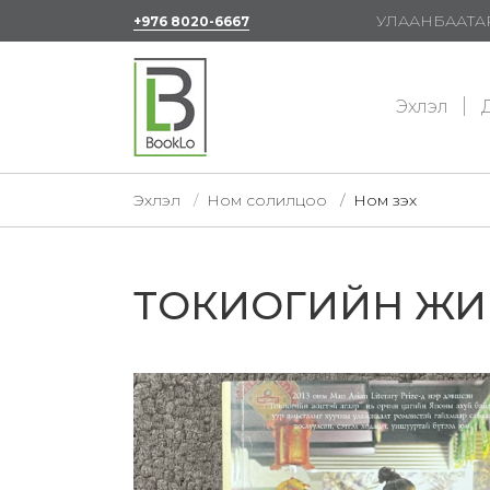
УЛААНБААТАР
+976 8020-6667
Эхлэл
Д
Эхлэл
Ном солилцоо
Ном үзэх
ТОКИОГИЙН ЖИ