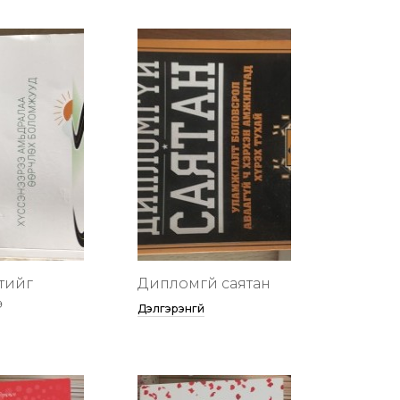
тийг
Дипломгүй саятан
ө
Дэлгэрэнгүй