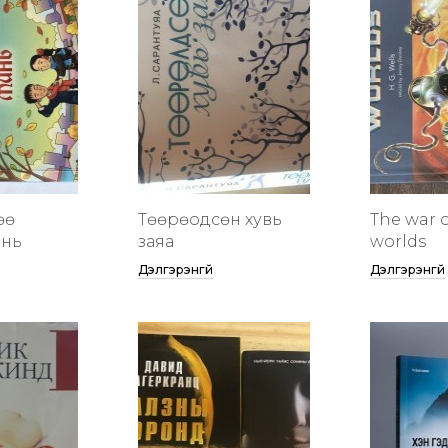
өө
Төөрөодсөн хувь
The war o
инь
заяа
worlds
Дэлгэрэнгүй
Дэлгэрэнгүй