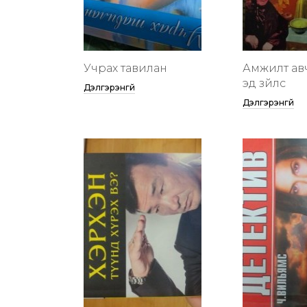
Учрах тавилан
Амжилт ав
эд зүйлс
Дэлгэрэнгүй
Дэлгэрэнгүй