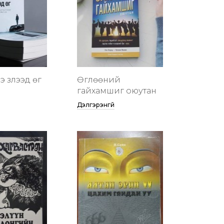
 үзүүлээд өг
Өглөөний
гайхамшиг оюутан
Дэлгэрэнгүй