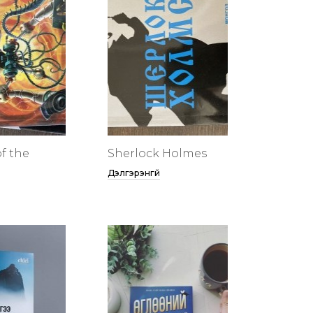
f the
Sherlock Holmes
Дэлгэрэнгүй