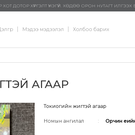
 ХОТ ДОТОР ХҮРГЭЛТ ҮНЭГҮЙ. ХӨДӨӨ ОРОН НУТАГТ ИЛГЭЭ
элгүүр
Мэдээ мэдээлэл
Холбоо барих
ГТЭЙ АГААР
Токиогийн жигтэй агаар
Номын ангилал
:
Орчин үеий