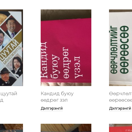
цуутай
Кандид буюу
Өөрчлөл
үд
өөдрөг үзэл
өөрөөсө
Дэлгэрэнгүй
Дэлгэрэнгүй