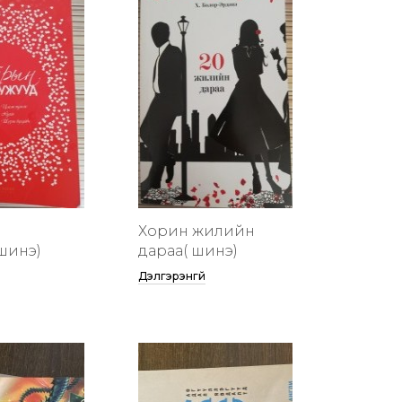
Хорин жилийн
шинэ)
дараа( шинэ)
Дэлгэрэнгүй