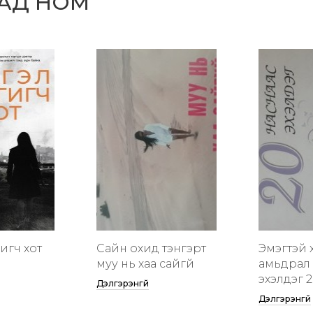
САД НОМ
гигч хот
Сайн охид тэнгэрт
Эмэгтэй 
муу нь хаа сайгүй
амьдрал 
эхэлдэг 2
Дэлгэрэнгүй
Дэлгэрэнгүй