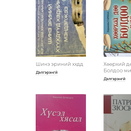
Шинэ эриний хүүхдүүд
Хөөрхий д
Болдоо м
Дэлгэрэнгүй
Дэлгэрэнгүй