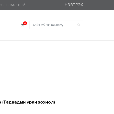
НЭВТРЭХ
Х БОЛОМЖТОЙ.
0
н (Гадаадын уран зохиол)