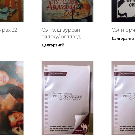
чрах 22
Сэтгэлд зурсан
Сэлүүн ор
аялгуу/ өгүүллэгүүд
Дэлгэрэнгүй
Дэлгэрэнгүй