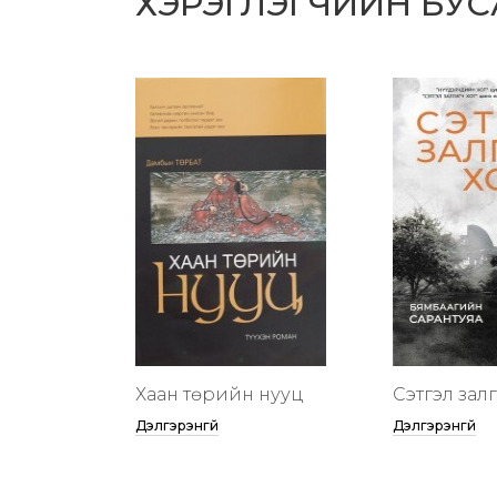
ХЭРЭГЛЭГЧИЙН БУ
Хаан төрийн нууц
Сэтгэл зал
Дэлгэрэнгүй
Дэлгэрэнгүй