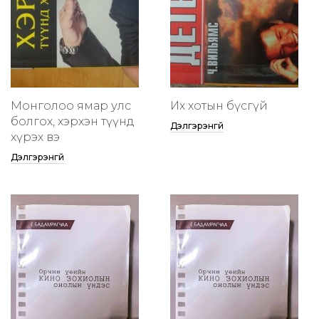
Монголоо ямар улс
Их хотын бүсгүй
болгох, хэрхэн түүнд
Дэлгэрэнгүй
хүрэх вэ
Дэлгэрэнгүй