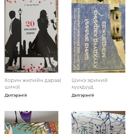
Хорин жилийн дараа(
Шинэ эриний
шинэ)
хүүхдүүд
Дэлгэрэнгүй
Дэлгэрэнгүй