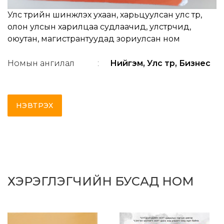
Улс төрийн шинжлэх ухаан, харьцуулсан улс төр,
олон улсын харилцаа судлаачид, улстөрчид,
оюутан, магистрантуудад зориулсан ном
Номын ангилал
:
Нийгэм, Улс төр, Бизнес
НЭВТРЭХ
ХЭРЭГЛЭГЧИЙН БУСАД НОМ