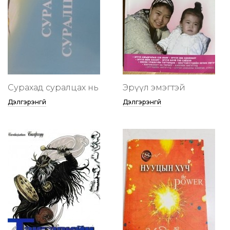
Сурахад суралцах нь
Эрүүл эмэгтэй
Дэлгэрэнгүй
Дэлгэрэнгүй