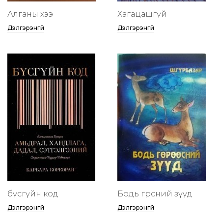
Алганы хээ
Хагацашгүй
Дэлгэрэнгүй
Дэлгэрэнгүй
бүсгүйн код
Бодь гөрөөсний зүүд
Дэлгэрэнгүй
Дэлгэрэнгүй