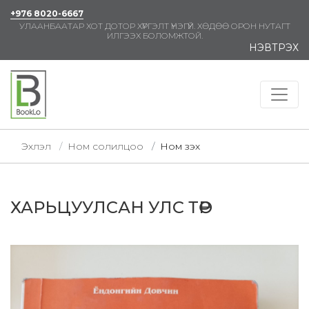
+976 8020-6667
УЛААНБААТАР ХОТ ДОТОР ХҮРГЭЛТ ҮНЭГҮЙ. ХӨДӨӨ ОРОН НУТАГТ
ИЛГЭЭХ БОЛОМЖТОЙ.
НЭВТРЭХ
Эхлэл
Ном солилцоо
Ном үзэх
ХАРЬЦУУЛСАН УЛС ТӨР