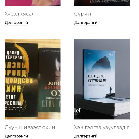
Хүсэл хясал
Сүрчиг
Дэлгэрэнгүй
Дэлгэрэнгүй
Луун шивээст охин
Хэн гэдгээ үзүүлээд өг
Дэлгэрэнгүй
Дэлгэрэнгүй