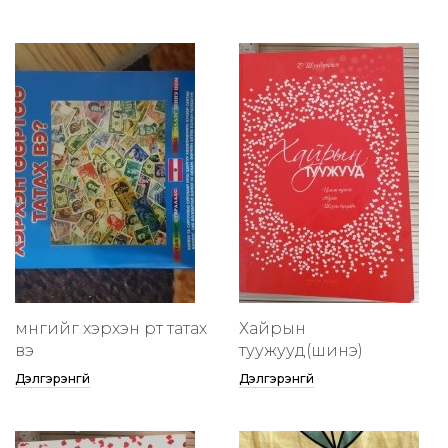
мөнгийг хэрхэн өөртөө татах
Хайрын
вэ
туужууд(шинэ)
Дэлгэрэнгүй
Дэлгэрэнгүй