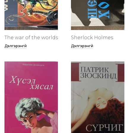
The war of the worlds
Sherlock Holmes
Дэлгэрэнгүй
Дэлгэрэнгүй