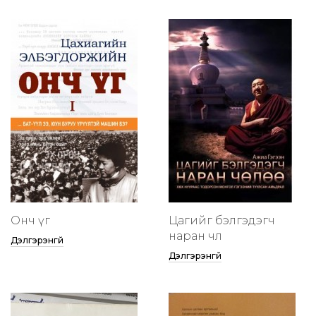
Онч үг
Цагийг бэлгэдэгч
наран чөлөө
Дэлгэрэнгүй
Дэлгэрэнгүй