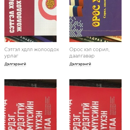
Сэтгэл хөдлөлөө жолоодох
Орос хэл сорил,
урлаг
даалгавар
Дэлгэрэнгүй
Дэлгэрэнгүй