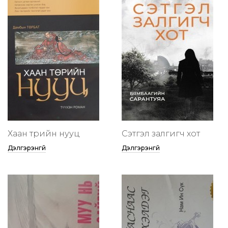
Хаан төрийн нууц
Сэтгэл залгигч хот
Дэлгэрэнгүй
Дэлгэрэнгүй