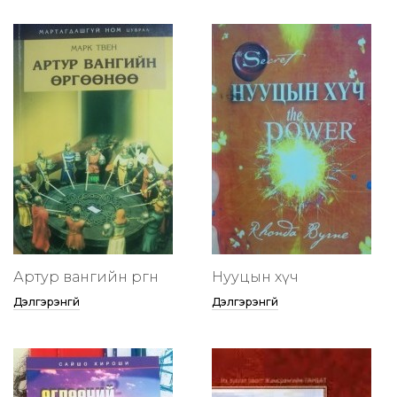
Артур вангийн өргөөнөө
Нууцын хүч
Дэлгэрэнгүй
Дэлгэрэнгүй