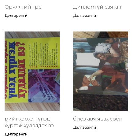
Өөрчлөлтийг өөрөөсөө
Дипломгүй саятан
Дэлгэрэнгүй
Дэлгэрэнгүй
өөрийгөө хэрхэн үнэд
биеэ авч явах соёл
хүргэж худалдах вэ
Дэлгэрэнгүй
Дэлгэрэнгүй