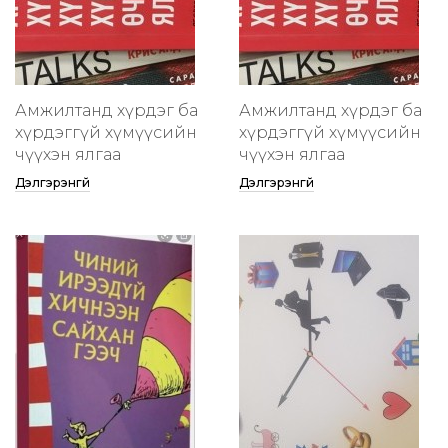
Амжилтанд хүрдэг ба
Амжилтанд хүрдэг ба
хүрдэггүй хүмүүсийн
хүрдэггүй хүмүүсийн
өчүүхэн ялгаа
өчүүхэн ялгаа
Дэлгэрэнгүй
Дэлгэрэнгүй