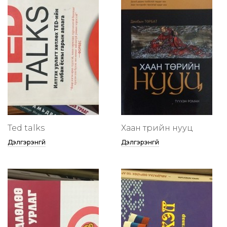
Ted talks
Хаан төрийн нууц
Дэлгэрэнгүй
Дэлгэрэнгүй