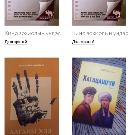
Кино зохиолын үндэс
Кино зохиолын үндэс
Дэлгэрэнгүй
Дэлгэрэнгүй