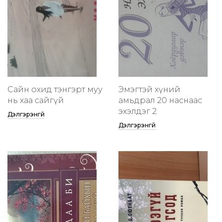
Сайн охид тэнгэрт муу
Эмэгтэй хүний
нь хаа сайгүй
амьдрал 20 наснаас
эхэлдэг 2
Дэлгэрэнгүй
Дэлгэрэнгүй