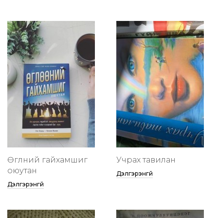
Өглөөний гайхамшиг
Учрах тавилан
оюутан
Дэлгэрэнгүй
Дэлгэрэнгүй