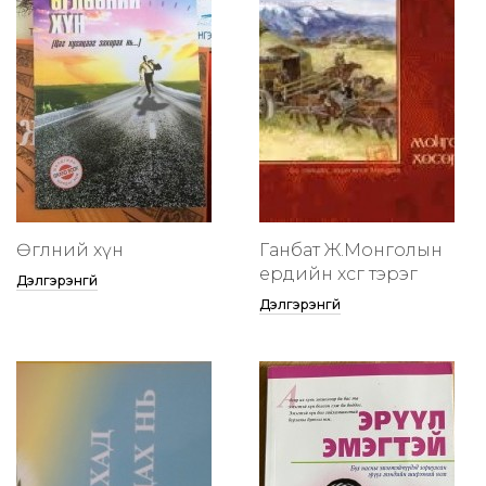
Өглөөний хүн
Ганбат Ж.Монголын
ердийн хөсөг тэрэг
Дэлгэрэнгүй
Дэлгэрэнгүй