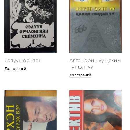
Сэлүүн орчлон
Алтан эрин үү Цахим
гяндан уу
Дэлгэрэнгүй
Дэлгэрэнгүй