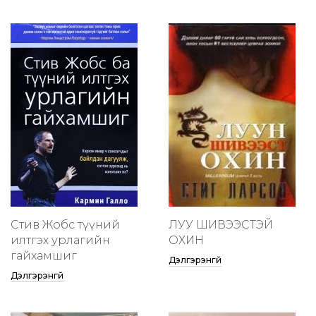
Стив Жобс түүний
ЛУУ ШИВЭЭСТЭЙ
илтгэх урлагийн
ОХИН
гайхамшиг
Дэлгэрэнгүй
Дэлгэрэнгүй