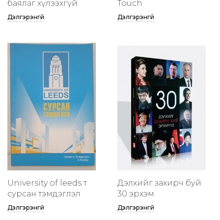
баялаг хүлээхгүй
Touch
Дэлгэрэнгүй
Дэлгэрэнгүй
University of leeds т
Дэлхийг захирч буй
сурсан тэмдэглэл
30 эрхэм
Дэлгэрэнгүй
Дэлгэрэнгүй