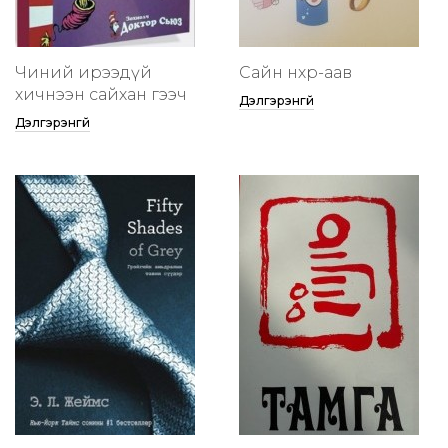
Чиний ирээдүй
Сайн нөхөр-аав
хичнээн сайхан гээч
Дэлгэрэнгүй
Дэлгэрэнгүй