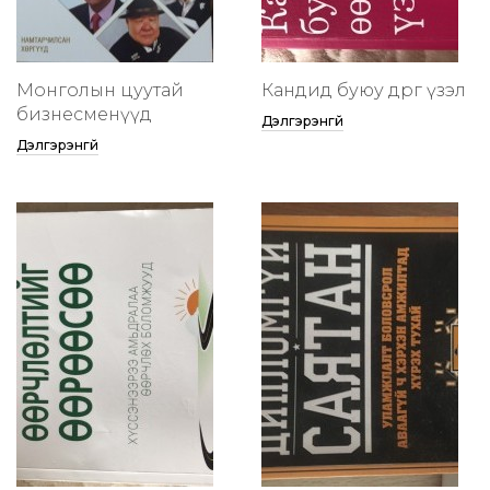
Монголын цуутай
Кандид буюу өөдрөг үзэл
бизнесменүүд
Дэлгэрэнгүй
Дэлгэрэнгүй