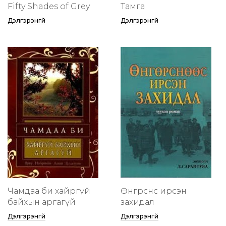
Fifty Shades of Grey
Тамга
Дэлгэрэнгүй
Дэлгэрэнгүй
Чамдаа би хайргүй
Өнгөрснөөс ирсэн
байхын аргагүй
захидал
Дэлгэрэнгүй
Дэлгэрэнгүй