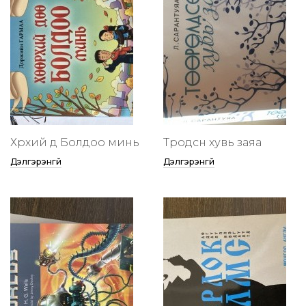
Хөөрхий дөө Болдоо минь
Төөрөодсөн хувь заяа
Дэлгэрэнгүй
Дэлгэрэнгүй