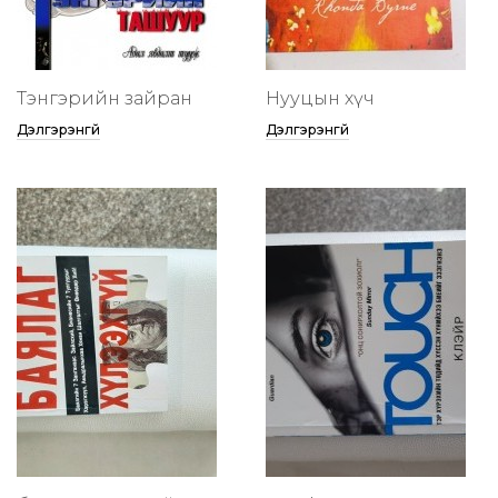
Тэнгэрийн зайран
Нууцын хүч
Дэлгэрэнгүй
Дэлгэрэнгүй