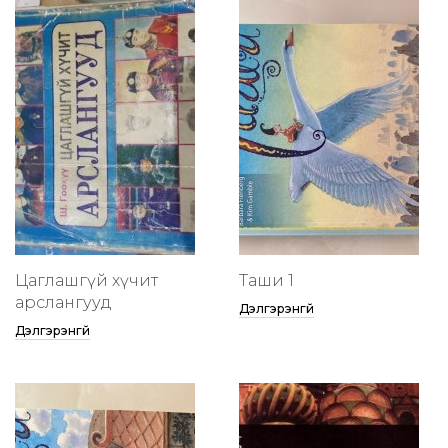
Цаглашгүй хүчит
Таши 1
арслангууд
Дэлгэрэнгүй
Дэлгэрэнгүй