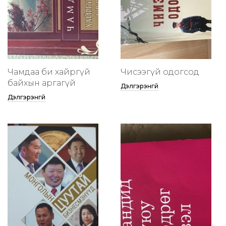
Чамдаа би хайргүй
Чисээгүй одогсод
байхын аргагүй
Дэлгэрэнгүй
Дэлгэрэнгүй