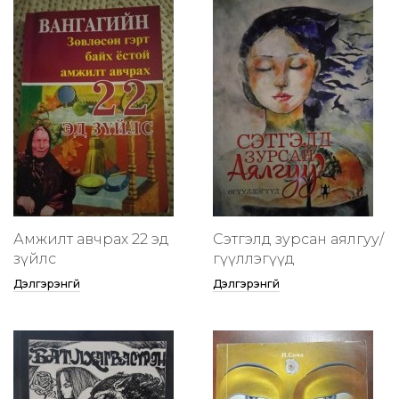
Амжилт авчрах 22 эд
Сэтгэлд зурсан аялгуу/
зүйлс
өгүүллэгүүд
Дэлгэрэнгүй
Дэлгэрэнгүй