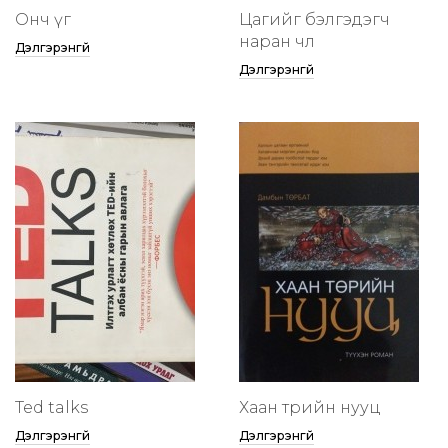
Онч үг
Цагийг бэлгэдэгч
наран чөлөө
Дэлгэрэнгүй
Дэлгэрэнгүй
Ted talks
Хаан төрийн нууц
Дэлгэрэнгүй
Дэлгэрэнгүй