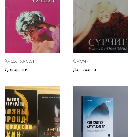
Хүсэл хясал
Сүрчиг
Дэлгэрэнгүй
Дэлгэрэнгүй