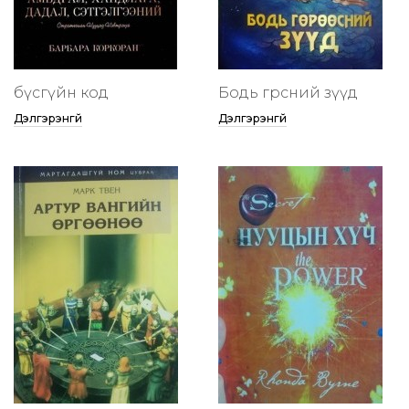
бүсгүйн код
Бодь гөрөөсний зүүд
Дэлгэрэнгүй
Дэлгэрэнгүй