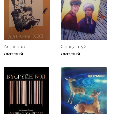
Алганы хээ
Хагацашгүй
Дэлгэрэнгүй
Дэлгэрэнгүй