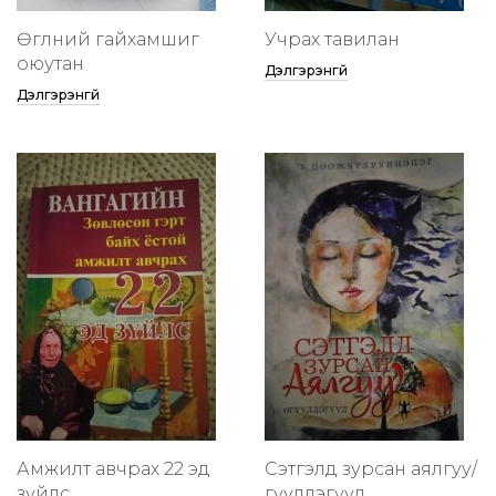
Өглөөний гайхамшиг
Учрах тавилан
оюутан
Дэлгэрэнгүй
Дэлгэрэнгүй
Амжилт авчрах 22 эд
Сэтгэлд зурсан аялгуу/
зүйлс
өгүүллэгүүд