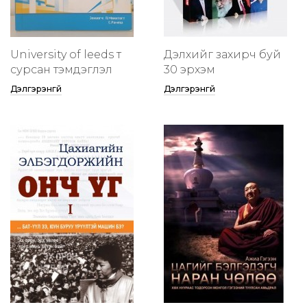
University of leeds т
Дэлхийг захирч буй
сурсан тэмдэглэл
30 эрхэм
Дэлгэрэнгүй
Дэлгэрэнгүй