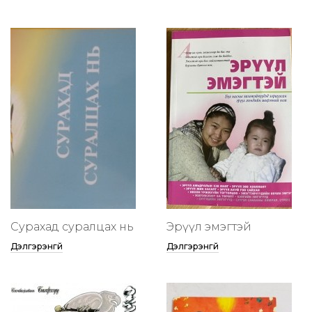
Сурахад суралцах нь
Эрүүл эмэгтэй
Дэлгэрэнгүй
Дэлгэрэнгүй