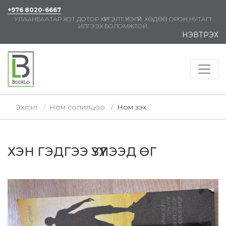
+976 8020-6667
УЛААНБААТАР ХОТ ДОТОР ХҮРГЭЛТ ҮНЭГҮЙ. ХӨДӨӨ ОРОН НУТАГТ
ИЛГЭЭХ БОЛОМЖТОЙ.
НЭВТРЭХ
Эхлэл
Ном солилцоо
Ном үзэх
ХЭН ГЭДГЭЭ ҮЗҮҮЛЭЭД ӨГ