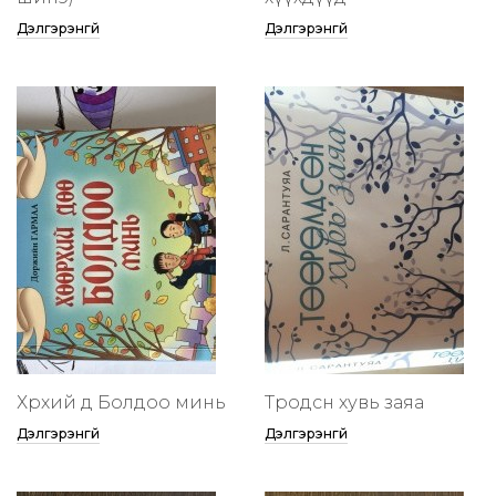
Дэлгэрэнгүй
Дэлгэрэнгүй
Хөөрхий дөө Болдоо минь
Төөрөодсөн хувь заяа
Дэлгэрэнгүй
Дэлгэрэнгүй