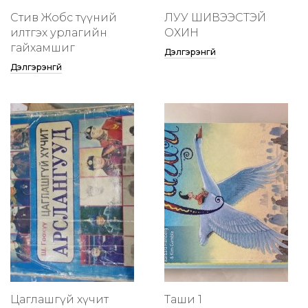
Стив Жобс түүний
ЛУУ ШИВЭЭСТЭЙ
илтгэх урлагийн
ОХИН
гайхамшиг
Дэлгэрэнгүй
Дэлгэрэнгүй
Цаглашгүй хүчит
Таши 1