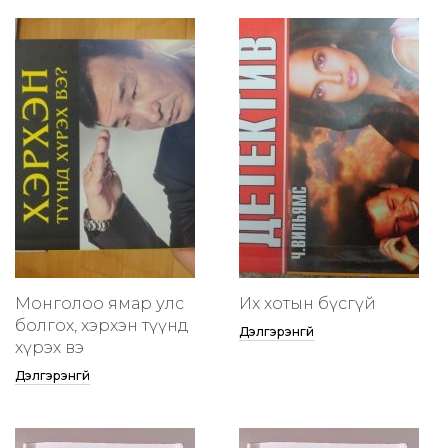
Монголоо ямар улс
Их хотын бүсгүй
болгох, хэрхэн түүнд
Дэлгэрэнгүй
хүрэх вэ
Дэлгэрэнгүй