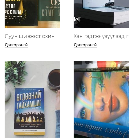
Луун шивээст охин
Хэн гэдгээ үзүүлээд өг
Дэлгэрэнгүй
Дэлгэрэнгүй