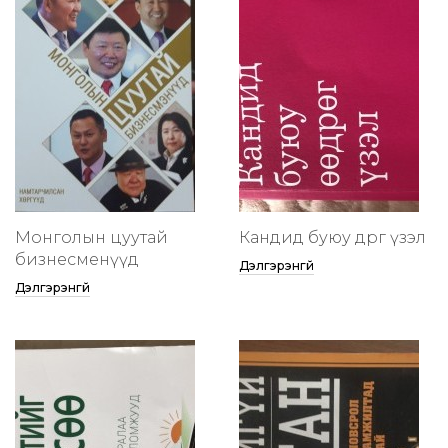
Монголын цуутай
Кандид буюу өөдрөг үзэл
бизнесменүүд
Дэлгэрэнгүй
Дэлгэрэнгүй