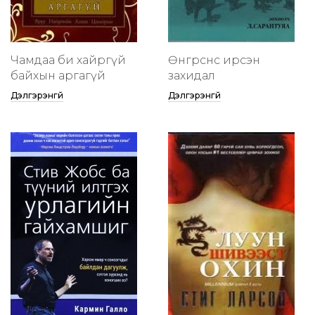
Чамдаа би хайргүй
Өнгөрснөөс ирсэн
байхын аргагүй
захидал
Дэлгэрэнгүй
Дэлгэрэнгүй