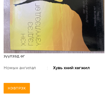
Үзүүлээд өг
Номын ангилал
:
Хувь хүний хөгжил
НЭВТРЭХ