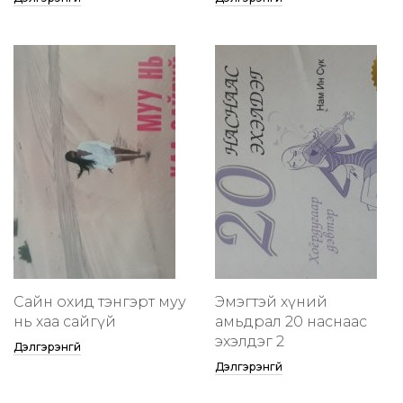
Сайн охид тэнгэрт муу
Эмэгтэй хүний
нь хаа сайгүй
амьдрал 20 наснаас
эхэлдэг 2
Дэлгэрэнгүй
Дэлгэрэнгүй