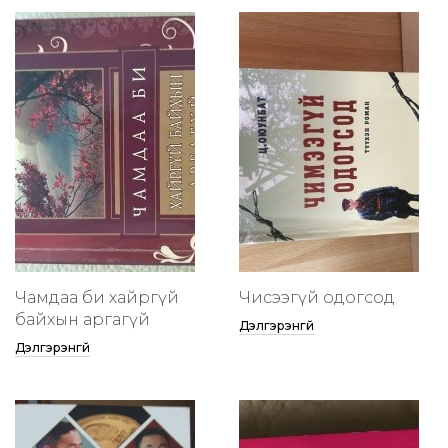
Чамдаа би хайргүй
Чисээгүй одогсод
байхын аргагүй
Дэлгэрэнгүй
Дэлгэрэнгүй