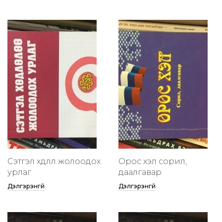
Сэтгэл хөдлөлөө жолоодох
Орос хэл сорил,
урлаг
даалгавар
Дэлгэрэнгүй
Дэлгэрэнгүй