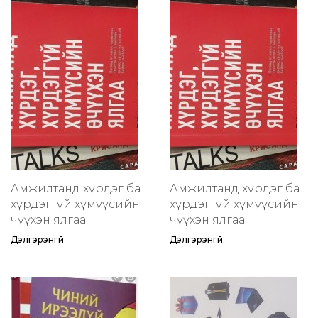
Амжилтанд хүрдэг ба
Амжилтанд хүрдэг ба
хүрдэггүй хүмүүсийн
хүрдэггүй хүмүүсийн
өчүүхэн ялгаа
өчүүхэн ялгаа
Дэлгэрэнгүй
Дэлгэрэнгүй