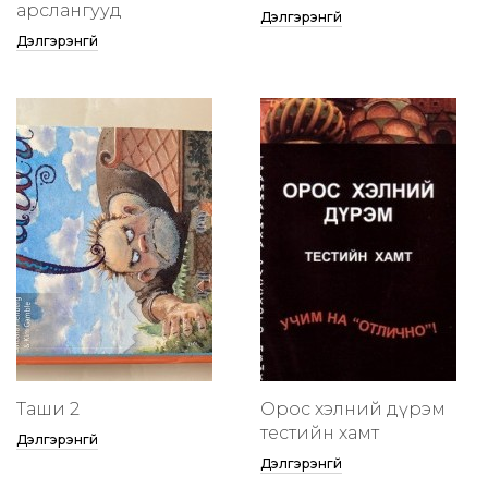
арслангууд
Дэлгэрэнгүй
Дэлгэрэнгүй
Таши 2
Орос хэлний дүрэм
тестийн хамт
Дэлгэрэнгүй
Дэлгэрэнгүй