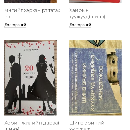
мөнгийг хэрхэн өөртөө татах
Хайрын
вэ
туужууд(шинэ)
Дэлгэрэнгүй
Дэлгэрэнгүй
Хорин жилийн дараа(
Шинэ эриний
шинэ)
хүүхдүүд