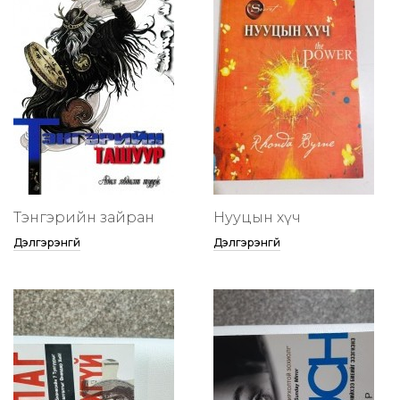
Тэнгэрийн зайран
Нууцын хүч
Дэлгэрэнгүй
Дэлгэрэнгүй