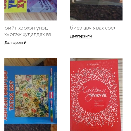
өөрийгөө хэрхэн үнэд
биеэ авч явах соёл
хүргэж худалдах вэ
Дэлгэрэнгүй
Дэлгэрэнгүй