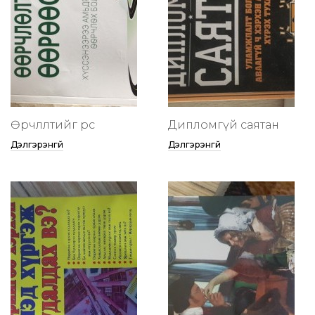
Өөрчлөлтийг өөрөөсөө
Дипломгүй саятан
Дэлгэрэнгүй
Дэлгэрэнгүй