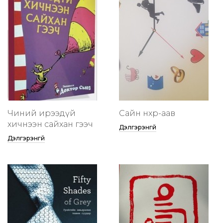
Чиний ирээдүй
Сайн нөхөр-аав
хичнээн сайхан гээч
Дэлгэрэнгүй
Дэлгэрэнгүй