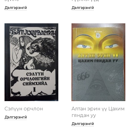
Дэлгэрэнгүй
Дэлгэрэнгүй
Сэлүүн орчлон
Алтан эрин үү Цахим
гяндан уу
Дэлгэрэнгүй
Дэлгэрэнгүй