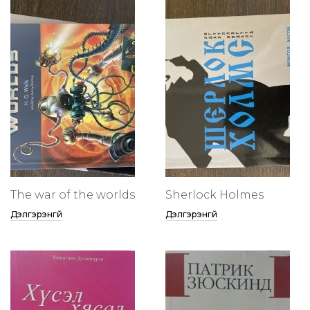
The war of the worlds
Sherlock Holmes
Дэлгэрэнгүй
Дэлгэрэнгүй