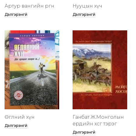
Артур вангийн өргөөнөө
Нууцын хүч
Дэлгэрэнгүй
Дэлгэрэнгүй
Өглөөний хүн
Ганбат Ж.Монголын
ердийн хөсөг тэрэг
Дэлгэрэнгүй
Дэлгэрэнгүй