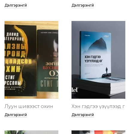
Дэлгэрэнгүй
Дэлгэрэнгүй
Луун шивээст охин
Хэн гэдгээ үзүүлээд өг
Дэлгэрэнгүй
Дэлгэрэнгүй