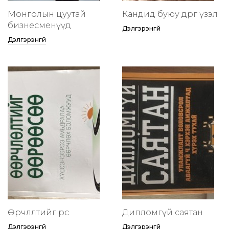
Монголын цуутай
Кандид буюу өөдрөг үзэл
бизнесменүүд
Дэлгэрэнгүй
Дэлгэрэнгүй
Өөрчлөлтийг өөрөөсөө
Дипломгүй саятан
Дэлгэрэнгүй
Дэлгэрэнгүй