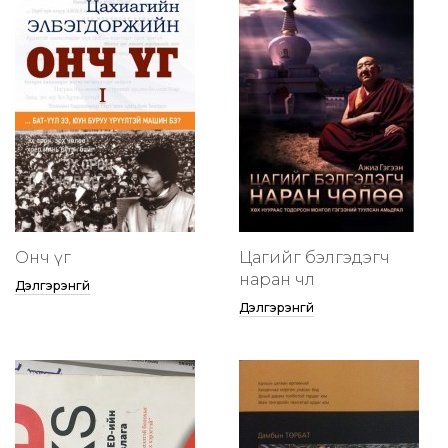
Онч үг
Цагийг бэлгэдэгч
наран чөлөө
Дэлгэрэнгүй
Дэлгэрэнгүй