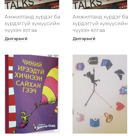
Амжилтанд хүрдэг ба
Амжилтанд хүрдэг ба
хүрдэггүй хүмүүсийн
хүрдэггүй хүмүүсийн
өчүүхэн ялгаа
өчүүхэн ялгаа
Дэлгэрэнгүй
Дэлгэрэнгүй