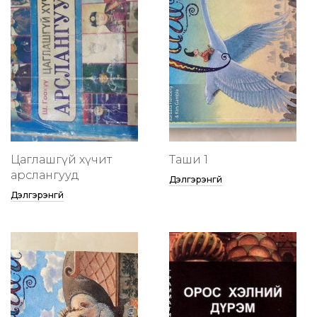
Цаглашгүй хүчит
Таши 1
арслангууд
Дэлгэрэнгүй
Дэлгэрэнгүй