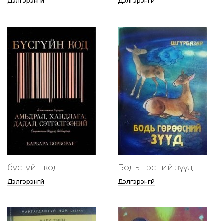
Дэлгэрэнгүй
Дэлгэрэнгүй
бүсгүйн код
Бодь гөрөөсний зүүд
Дэлгэрэнгүй
Дэлгэрэнгүй