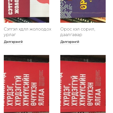
Сэтгэл хөдлөлөө жолоодох
Орос хэл сорил,
урлаг
даалгавар
Дэлгэрэнгүй
Дэлгэрэнгүй