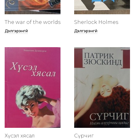
The war of the worlds
Sherlock Holmes
Дэлгэрэнгүй
Дэлгэрэнгүй
Хүсэл хясал
Сүрчиг