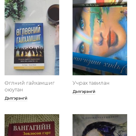
Өглөөний гайхамшиг
Учрах тавилан
оюутан
Дэлгэрэнгүй
Дэлгэрэнгүй