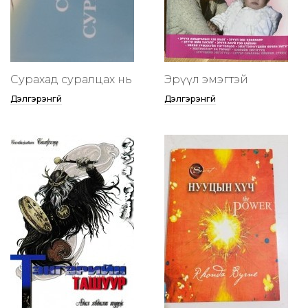
Сурахад суралцах нь
Эрүүл эмэгтэй
Дэлгэрэнгүй
Дэлгэрэнгүй