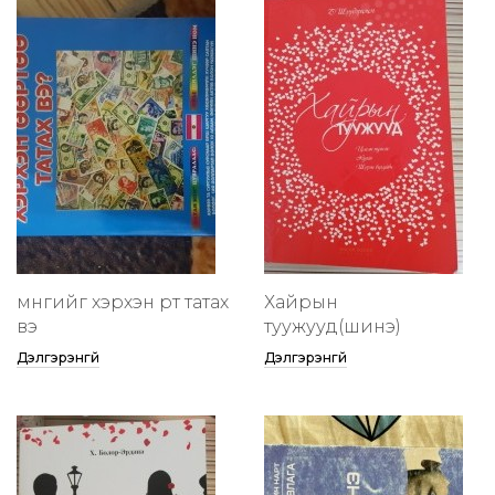
мөнгийг хэрхэн өөртөө татах
Хайрын
вэ
туужууд(шинэ)
Дэлгэрэнгүй
Дэлгэрэнгүй