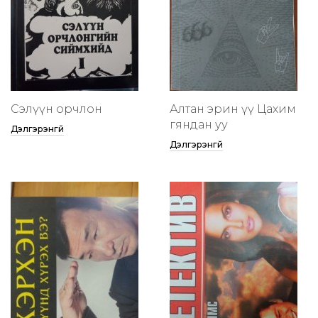
Сэлүүн орчлон
Алтан эрин үү Цахим
гяндан уу
Дэлгэрэнгүй
Дэлгэрэнгүй