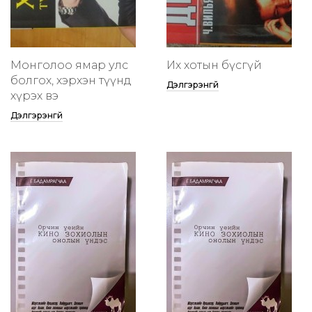
Монголоо ямар улс
Их хотын бүсгүй
болгох, хэрхэн түүнд
Дэлгэрэнгүй
хүрэх вэ
Дэлгэрэнгүй