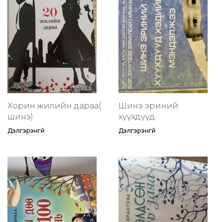
Хорин жилийн дараа(
Шинэ эриний
шинэ)
хүүхдүүд
Дэлгэрэнгүй
Дэлгэрэнгүй