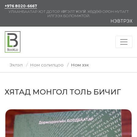
+976 8020-6667
УЛААНБААТАР ХОТ ДОТОР ХҮРГЭЛТ ҮНЭГҮЙ. ХӨДӨӨ ОРОН НУТАГТ
ИЛГЭЭХ БОЛОМЖТОЙ.
НЭВТРЭХ
Эхлэл
Ном солилцоо
Ном үзэх
ХЯТАД МОНГОЛ ТОЛЬ БИЧИГ