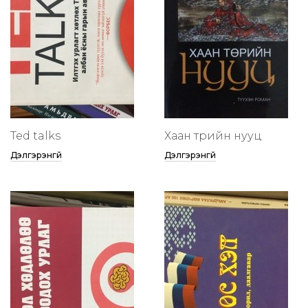
Ted talks
Хаан төрийн нууц
Дэлгэрэнгүй
Дэлгэрэнгүй