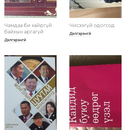
Чамдаа би хайргүй
Чисээгүй одогсод
байхын аргагүй
Дэлгэрэнгүй
Дэлгэрэнгүй