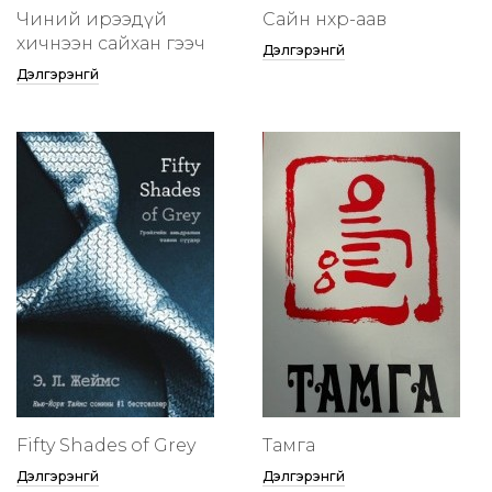
Чиний ирээдүй
Сайн нөхөр-аав
хичнээн сайхан гээч
Дэлгэрэнгүй
Дэлгэрэнгүй
Fifty Shades of Grey
Тамга
Дэлгэрэнгүй
Дэлгэрэнгүй