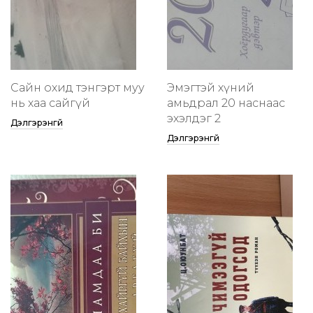
Сайн охид тэнгэрт муу
Эмэгтэй хүний
нь хаа сайгүй
амьдрал 20 наснаас
эхэлдэг 2
Дэлгэрэнгүй
Дэлгэрэнгүй