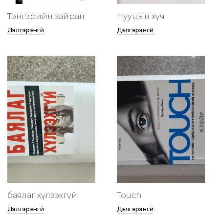
Тэнгэрийн зайран
Нууцын хүч
Дэлгэрэнгүй
Дэлгэрэнгүй
баялаг хүлээхгүй
Touch
Дэлгэрэнгүй
Дэлгэрэнгүй