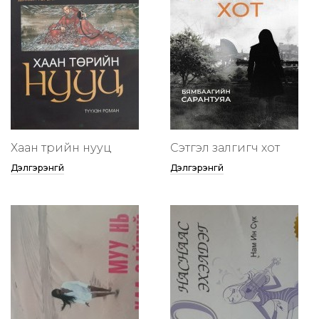
Хаан төрийн нууц
Сэтгэл залгигч хот
Дэлгэрэнгүй
Дэлгэрэнгүй