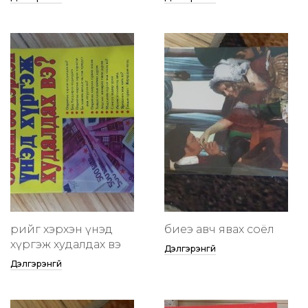
өөрийгөө хэрхэн үнэд
биеэ авч явах соёл
хүргэж худалдах вэ
Дэлгэрэнгүй
Дэлгэрэнгүй