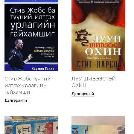
Стив Жобс түүний
ЛУУ ШИВЭЭСТЭЙ
илтгэх урлагийн
ОХИН
гайхамшиг
Дэлгэрэнгүй
Дэлгэрэнгүй