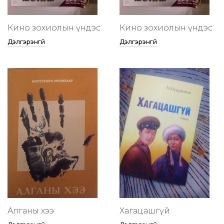
Кино зохиолын үндэс
Кино зохиолын үндэс
Дэлгэрэнгүй
Дэлгэрэнгүй
Алганы хээ
Хагацашгүй