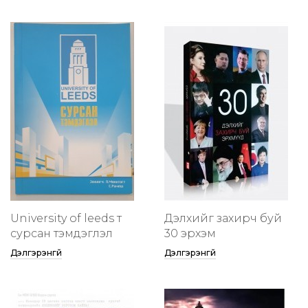
University of leeds т
Дэлхийг захирч буй
сурсан тэмдэглэл
30 эрхэм
Дэлгэрэнгүй
Дэлгэрэнгүй