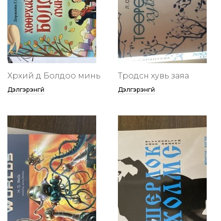
Хөөрхий дөө Болдоо минь
Төөрөодсөн хувь заяа
Дэлгэрэнгүй
Дэлгэрэнгүй