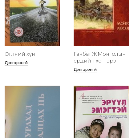
Өглөөний хүн
Ганбат Ж.Монголын
ердийн хөсөг тэрэг
Дэлгэрэнгүй
Дэлгэрэнгүй