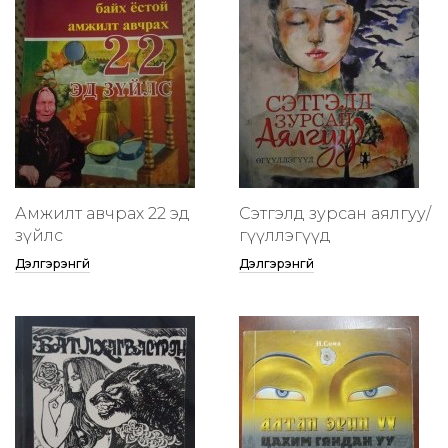
Амжилт авчрах 22 эд
Сэтгэлд зурсан аялгуу/
зүйлс
өгүүллэгүүд
Дэлгэрэнгүй
Дэлгэрэнгүй