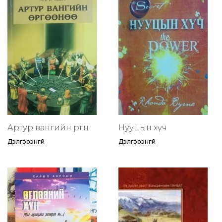
Артур вангийн өргөөнөө
Нууцын хүч
Дэлгэрэнгүй
Дэлгэрэнгүй