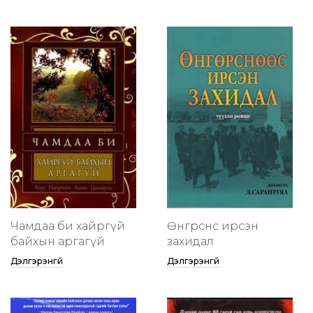
Чамдаа би хайргүй
Өнгөрснөөс ирсэн
байхын аргагүй
захидал
Дэлгэрэнгүй
Дэлгэрэнгүй