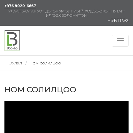
+976 8020-6667
УЛААНБААТАР ХОТ ДОТОР ХҮРГЭЛТ ҮНЭГҮЙ. ХӨДӨӨ ОРОН НУТАГТ
ИЛГЭЭХ БОЛОМЖТОЙ.
НЭВТРЭХ
Эхлэл
Ном солилцоо
НОМ СОЛИЛЦОО