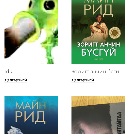
Idk
Зоригт анчин бүсгүй
Дэлгэрэнгүй
Дэлгэрэнгүй