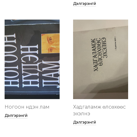
Дэлгэрэнгүй
Ногоон нүдэн лам
Хадгаламж өлсөхөөс
эхэлнэ
Дэлгэрэнгүй
Дэлгэрэнгүй