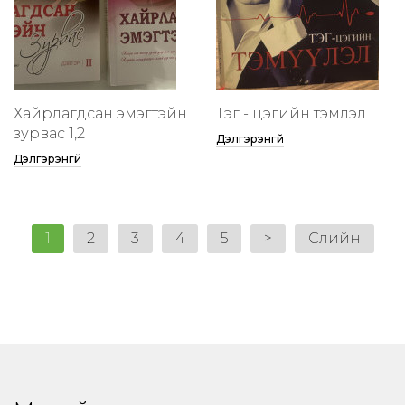
Хайрлагдсан эмэгтэйн
Тэг - цэгийн тэмүүлэл
зурвас 1,2
Дэлгэрэнгүй
Дэлгэрэнгүй
1
2
3
4
5
>
Сүүлийн