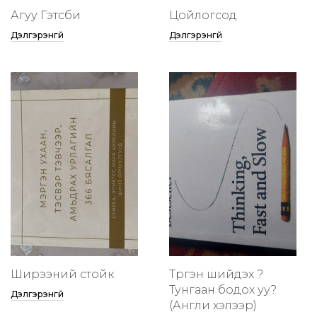
Агуу Гэтсби
Цойлогсод
Дэлгэрэнгүй
Дэлгэрэнгүй
Ширээний стойк
Түргэн шийдэх үү?
Тунгаан бодох уу?
Дэлгэрэнгүй
(Англи хэлээр)