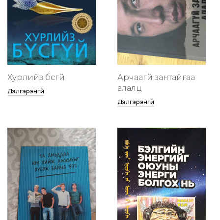
Хурлийз бүсгүй
Арчаагүй зантайгаа
алалц
Дэлгэрэнгүй
Дэлгэрэнгүй