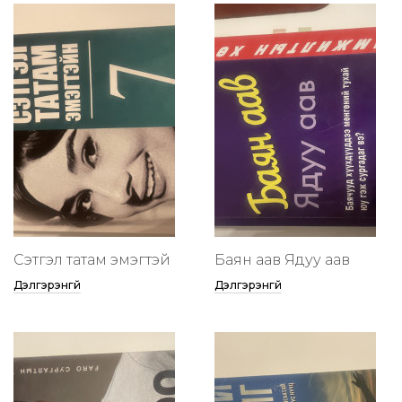
Сэтгэл татам эмэгтэй
Баян аав Ядуу аав
Дэлгэрэнгүй
Дэлгэрэнгүй