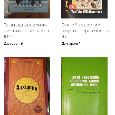
Та амьддаа юу хийж
Бэлгийн энергийг
амжихыг хүсэж байна
оюуны энерги болгох
вэ?
нь
Дэлгэрэнгүй
Дэлгэрэнгүй