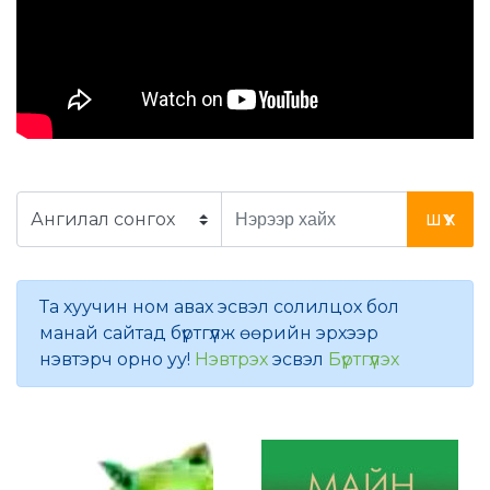
ШҮҮХ
Та хуучин ном авах эсвэл солилцох бол
манай сайтад бүртгүүлж өөрийн эрхээр
нэвтэрч орно уу!
Нэвтрэх
эсвэл
Бүртгүүлэх