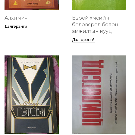
Алхимич
Еврей хүмүүсийн
боловсрол болон
Дэлгэрэнгүй
амжилтын нууц
Дэлгэрэнгүй