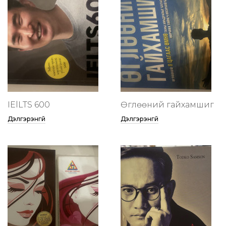
IElLTS 600
Өглөөний гайхамшиг
Дэлгэрэнгүй
Дэлгэрэнгүй