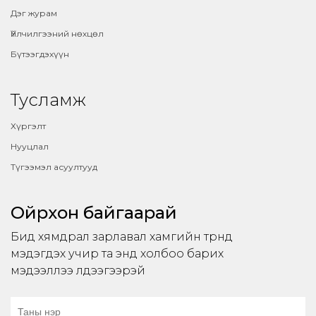
Дэг журам
Үйлчилгээний нөхцөл
Бүтээгдэхүүн
Тусламж
Хүргэлт
Нууцлал
Түгээмэл асуултууд
Ойрхон байгаарай
Бид хямдрал зарлавал хамгийн түрүүнд
мэдэгдэх учир та энд холбоо барих
мэдээллээ үлдээгээрэй