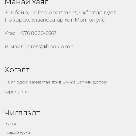
Манай хаяг
306 байр, United Apartment, Сүхбаатар дүүрэг
1-р хороо, Улаанбаатар хот, Монгол улс
Утас : +976 8020-6667
И-мэйл :
press@booklo.mn
Хүргэлт
Та яг одоо захиалгаа өгснөөр 24-48 цагийн дотор
хүргэгдэнэ.
Чиглүүлэлт
Эхлэл
Бидний тухай