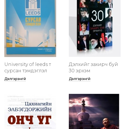
University of leeds т
Дэлхийг захирч буй
сурсан тэмдэглэл
30 эрхэм
Дэлгэрэнгүй
Дэлгэрэнгүй