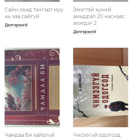
Сайн охид тэнгэрт муу
Эмэгтэй хүний
нь хаа сайгүй
амьдрал 20 наснаас
эхэлдэг 2
Дэлгэрэнгүй
Дэлгэрэнгүй
Чамдаа би хайргүй
Чисээгүй одогсод