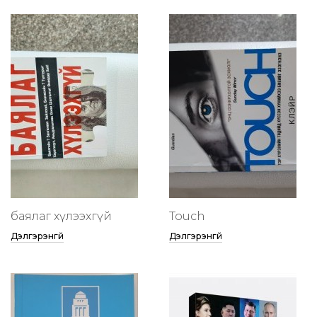
баялаг хүлээхгүй
Touch
Дэлгэрэнгүй
Дэлгэрэнгүй