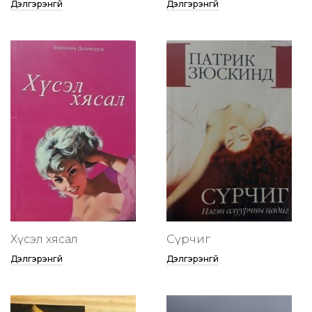
Дэлгэрэнгүй
Дэлгэрэнгүй
Хүсэл хясал
Сүрчиг
Дэлгэрэнгүй
Дэлгэрэнгүй