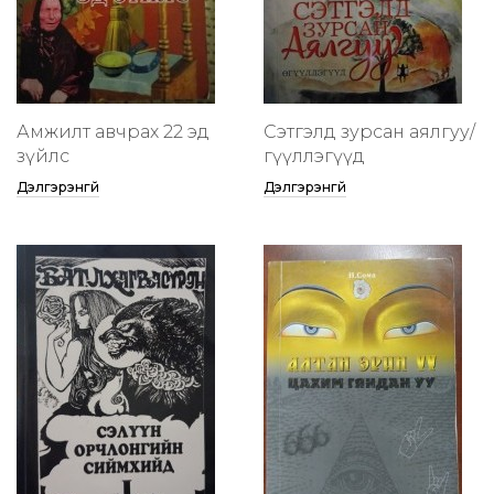
Амжилт авчрах 22 эд
Сэтгэлд зурсан аялгуу/
зүйлс
өгүүллэгүүд
Дэлгэрэнгүй
Дэлгэрэнгүй