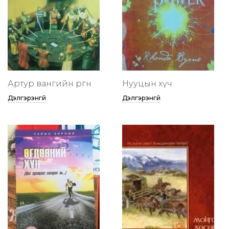
Артур вангийн өргөөнөө
Нууцын хүч
Дэлгэрэнгүй
Дэлгэрэнгүй