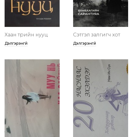
Хаан төрийн нууц
Сэтгэл залгигч хот
Дэлгэрэнгүй
Дэлгэрэнгүй