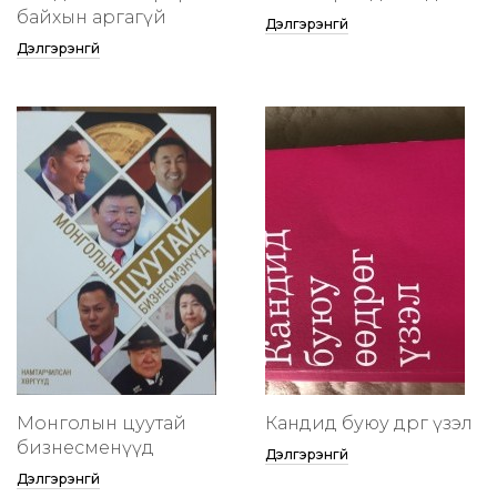
байхын аргагүй
Дэлгэрэнгүй
Дэлгэрэнгүй
Монголын цуутай
Кандид буюу өөдрөг үзэл
бизнесменүүд
Дэлгэрэнгүй
Дэлгэрэнгүй