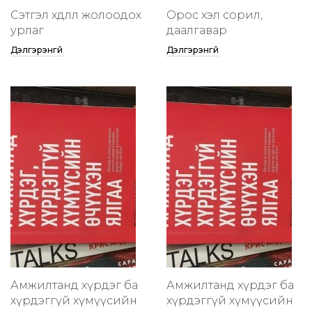
Сэтгэл хөдлөлөө жолоодох
Орос хэл сорил,
урлаг
даалгавар
Дэлгэрэнгүй
Дэлгэрэнгүй
Амжилтанд хүрдэг ба
Амжилтанд хүрдэг ба
хүрдэггүй хүмүүсийн
хүрдэггүй хүмүүсийн