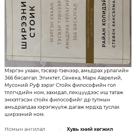
Мэргэн ухаан, тэсвэр тэвчээр, амьдрах урлагийн
366 бясалгал. Эпиктет, Сенека, Марк Аврелий,
Мусоний Руф зэрэг Стойк философийн гол
төлөөлөгчдийн ном, захидал, лекцүүдээс иш татаж
эмхэтгэсэн стойк философийг өдөр тутмын
амьдралдаа хэрэгжүүлж дагаж мөрдөхөд туслах
ширээний ном.
Номын ангилал
:
Хувь хүний хөгжил