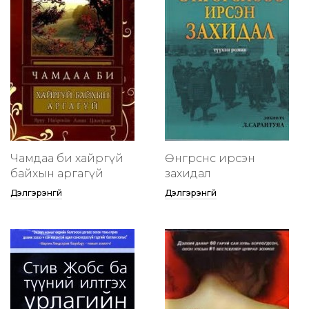
Чамдаа би хайргүй
Өнгөрснөөс ирсэн
байхын аргагүй
захидал
Дэлгэрэнгүй
Дэлгэрэнгүй