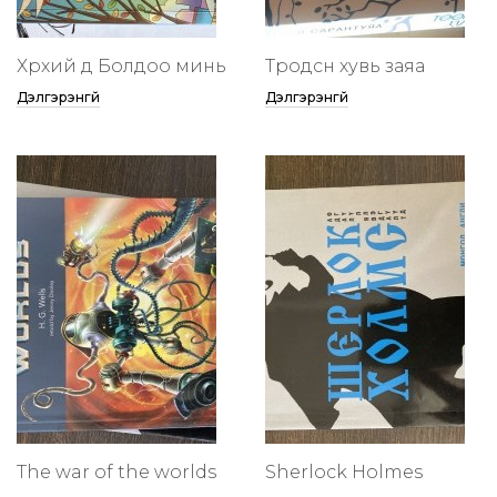
Хөөрхий дөө Болдоо минь
Төөрөодсөн хувь заяа
Дэлгэрэнгүй
Дэлгэрэнгүй
The war of the worlds
Sherlock Holmes