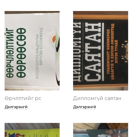
Өөрчлөлтийг өөрөөсөө
Дипломгүй саятан
Дэлгэрэнгүй
Дэлгэрэнгүй