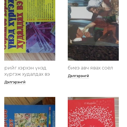
өөрийгөө хэрхэн үнэд
биеэ авч явах соёл
хүргэж худалдах вэ
Дэлгэрэнгүй
Дэлгэрэнгүй