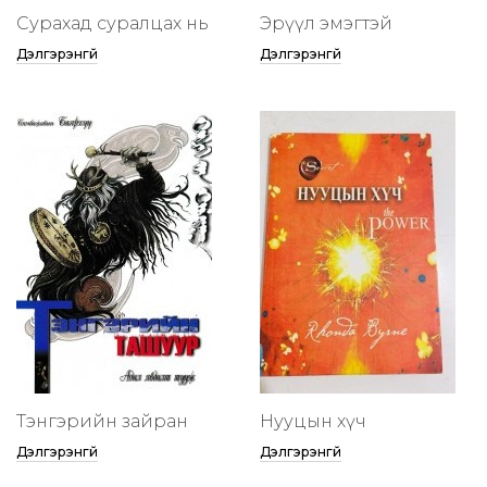
Сурахад суралцах нь
Эрүүл эмэгтэй
Дэлгэрэнгүй
Дэлгэрэнгүй
Тэнгэрийн зайран
Нууцын хүч
Дэлгэрэнгүй
Дэлгэрэнгүй