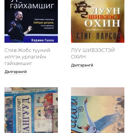
Стив Жобс түүний
ЛУУ ШИВЭЭСТЭЙ
илтгэх урлагийн
ОХИН
гайхамшиг
Дэлгэрэнгүй
Дэлгэрэнгүй