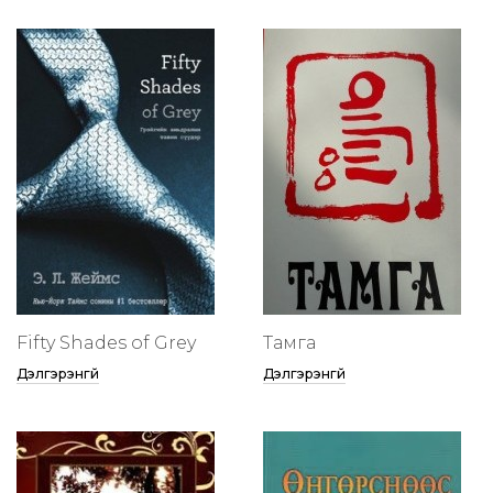
Fifty Shades of Grey
Тамга
Дэлгэрэнгүй
Дэлгэрэнгүй