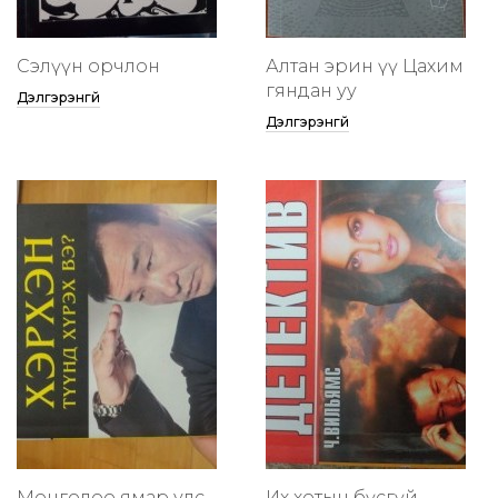
Сэлүүн орчлон
Алтан эрин үү Цахим
гяндан уу
Дэлгэрэнгүй
Дэлгэрэнгүй
Монголоо ямар улс
Их хотын бүсгүй