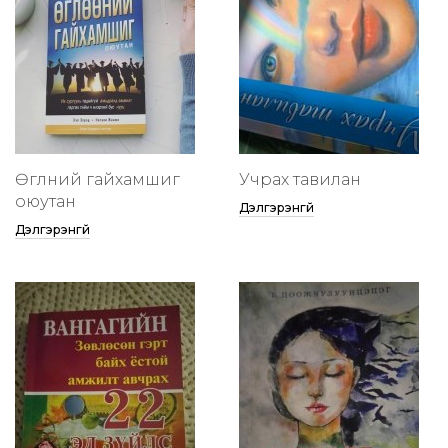
Өглөөний гайхамшиг
Учрах тавилан
оюутан
Дэлгэрэнгүй
Дэлгэрэнгүй