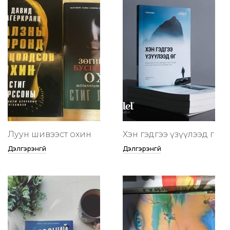
Луун шивээст охин
Хэн гэдгээ үзүүлээд өг
Дэлгэрэнгүй
Дэлгэрэнгүй