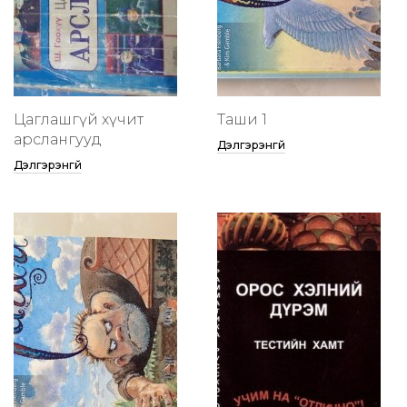
Цаглашгүй хүчит
Таши 1
арслангууд
Дэлгэрэнгүй
Дэлгэрэнгүй