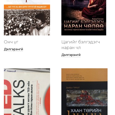
Онч үг
Цагийг бэлгэдэгч
наран чөлөө
Дэлгэрэнгүй
Дэлгэрэнгүй