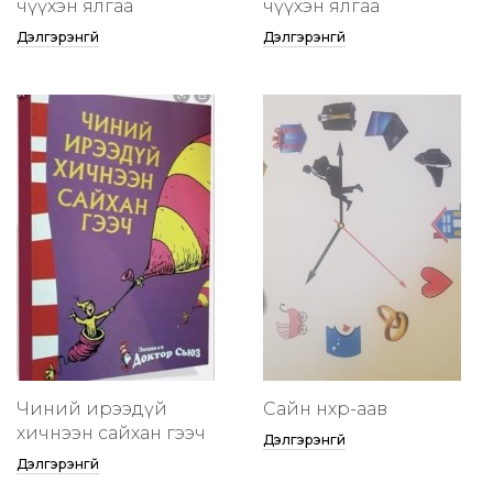
өчүүхэн ялгаа
өчүүхэн ялгаа
Дэлгэрэнгүй
Дэлгэрэнгүй
Чиний ирээдүй
Сайн нөхөр-аав
хичнээн сайхан гээч
Дэлгэрэнгүй
Дэлгэрэнгүй