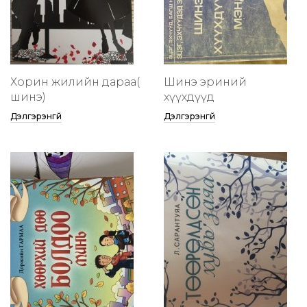
Хорин жилийн дараа(
Шинэ эриний
шинэ)
хүүхдүүд
Дэлгэрэнгүй
Дэлгэрэнгүй