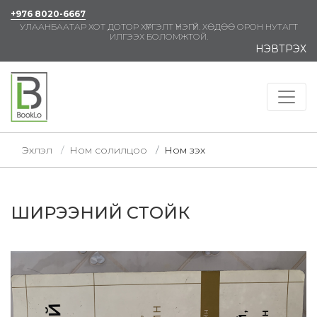
+976 8020-6667
УЛААНБААТАР ХОТ ДОТОР ХҮРГЭЛТ ҮНЭГҮЙ. ХӨДӨӨ ОРОН НУТАГТ
ИЛГЭЭХ БОЛОМЖТОЙ.
НЭВТРЭХ
Эхлэл
Ном солилцоо
Ном үзэх
ШИРЭЭНИЙ СТОЙК