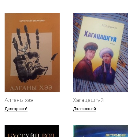
Алганы хээ
Хагацашгүй
Дэлгэрэнгүй
Дэлгэрэнгүй