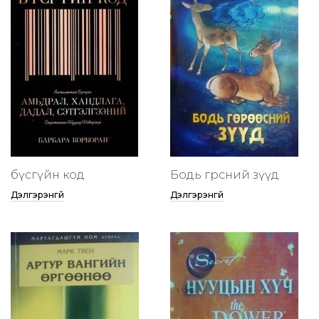
бүсгүйн код
Бодь гөрөөсний зүүд
Дэлгэрэнгүй
Дэлгэрэнгүй