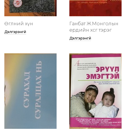
Өглөөний хүн
Ганбат Ж.Монголын
ердийн хөсөг тэрэг
Дэлгэрэнгүй
Дэлгэрэнгүй