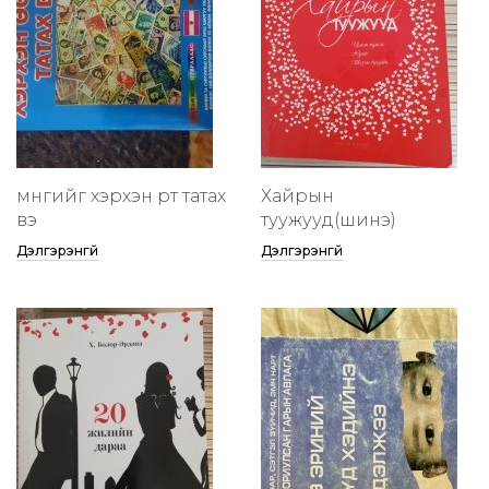
мөнгийг хэрхэн өөртөө татах
Хайрын
вэ
туужууд(шинэ)
Дэлгэрэнгүй
Дэлгэрэнгүй