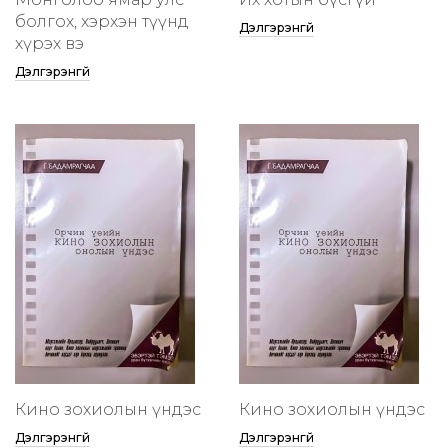
болгох, хэрхэн түүнд
Дэлгэрэнгүй
хүрэх вэ
Дэлгэрэнгүй
Кино зохиолын үндэс
Кино зохиолын үндэс
Дэлгэрэнгүй
Дэлгэрэнгүй