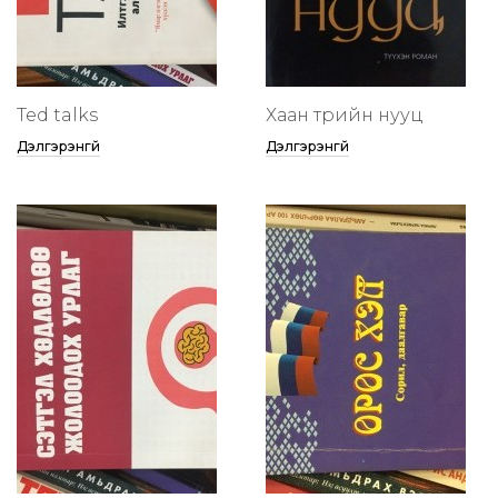
Ted talks
Хаан төрийн нууц
Дэлгэрэнгүй
Дэлгэрэнгүй