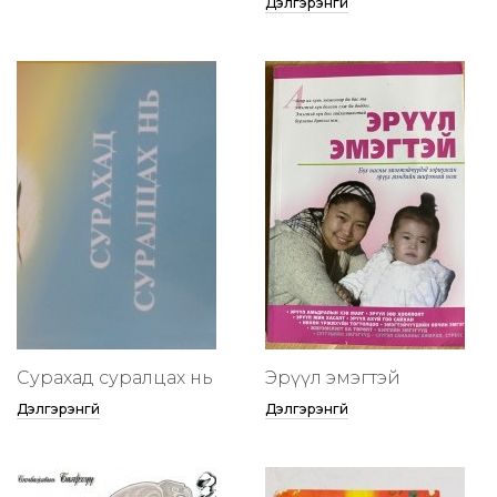
Дэлгэрэнгүй
Сурахад суралцах нь
Эрүүл эмэгтэй
Дэлгэрэнгүй
Дэлгэрэнгүй