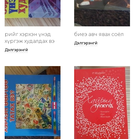
өөрийгөө хэрхэн үнэд
биеэ авч явах соёл
хүргэж худалдах вэ
Дэлгэрэнгүй
Дэлгэрэнгүй