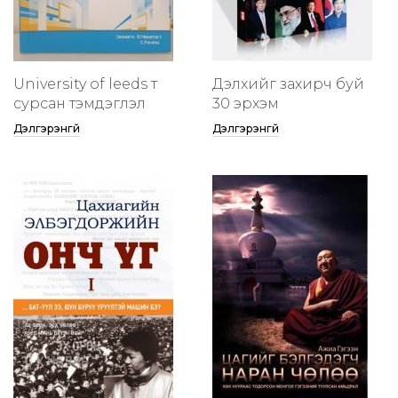
University of leeds т
Дэлхийг захирч буй
сурсан тэмдэглэл
30 эрхэм
Дэлгэрэнгүй
Дэлгэрэнгүй