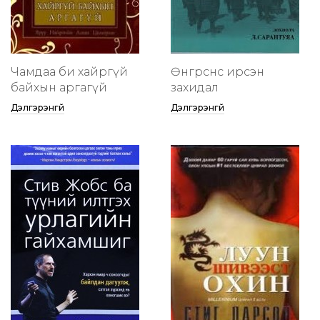
Чамдаа би хайргүй
Өнгөрснөөс ирсэн
байхын аргагүй
захидал
Дэлгэрэнгүй
Дэлгэрэнгүй