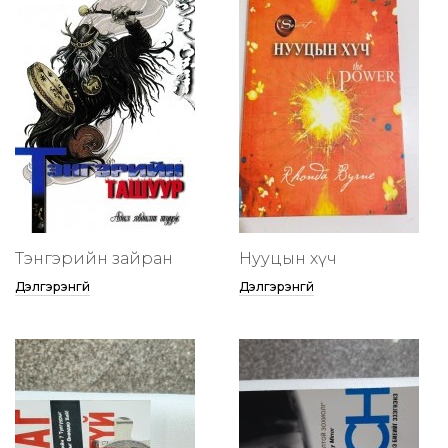
Тэнгэрийн зайран
Нууцын хүч
Дэлгэрэнгүй
Дэлгэрэнгүй