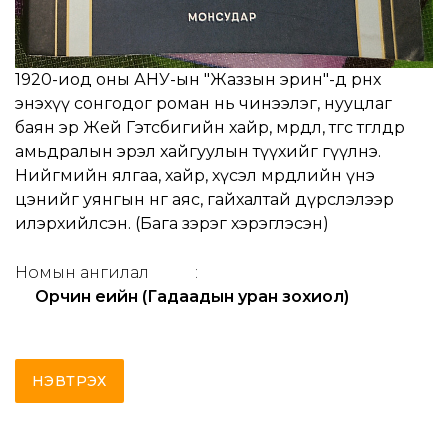
1920-иод оны АНУ-ын "Жаззын эрин"-д өрнөх
энэхүү сонгодог роман нь чинээлэг, нууцлаг
баян эр Жей Гэтсбигийн хайр, мөрөөдөл, төгс төгөлдөр
амьдралын эрэл хайгуулын түүхийг өгүүлнэ.
Нийгмийн ялгаа, хайр, хүсэл мөрөөдлийн үнэ
цэнийг уянгын өнгө аяс, гайхалтай дүрслэлээр
илэрхийлсэн. (Бага зэрэг хэрэглэсэн)
Номын ангилал
:
Орчин үеийн (Гадаадын уран зохиол)
НЭВТРЭХ