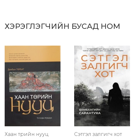
ХЭРЭГЛЭГЧИЙН БУСАД НОМ
Хаан төрийн нууц
Сэтгэл залгигч хот