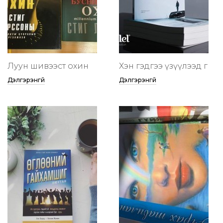
Луун шивээст охин
Хэн гэдгээ үзүүлээд өг
Дэлгэрэнгүй
Дэлгэрэнгүй