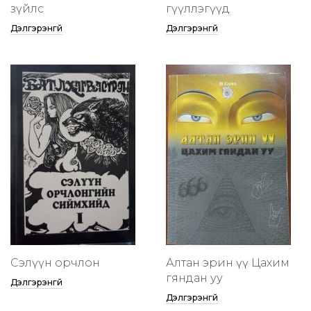
зүйлс
өгүүллэгүүд
Дэлгэрэнгүй
Дэлгэрэнгүй
Сэлүүн орчлон
Алтан эрин үү Цахим
гяндан уу
Дэлгэрэнгүй
Дэлгэрэнгүй