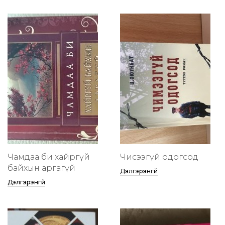
Чамдаа би хайргүй
Чисээгүй одогсод
байхын аргагүй
Дэлгэрэнгүй
Дэлгэрэнгүй