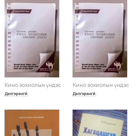
Кино зохиолын үндэс
Кино зохиолын үндэс
Дэлгэрэнгүй
Дэлгэрэнгүй