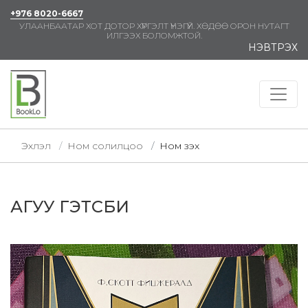
+976 8020-6667
УЛААНБААТАР ХОТ ДОТОР ХҮРГЭЛТ ҮНЭГҮЙ. ХӨДӨӨ ОРОН НУТАГТ
ИЛГЭЭХ БОЛОМЖТОЙ.
НЭВТРЭХ
Эхлэл
Ном солилцоо
Ном үзэх
АГУУ ГЭТСБИ