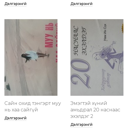
Дэлгэрэнгүй
Дэлгэрэнгүй
Сайн охид тэнгэрт муу
Эмэгтэй хүний
нь хаа сайгүй
амьдрал 20 наснаас
эхэлдэг 2
Дэлгэрэнгүй
Дэлгэрэнгүй