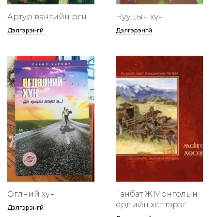
Артур вангийн өргөөнөө
Нууцын хүч
Дэлгэрэнгүй
Дэлгэрэнгүй
Өглөөний хүн
Ганбат Ж.Монголын
ердийн хөсөг тэрэг
Дэлгэрэнгүй