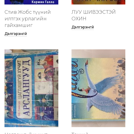
Стив Жобс түүний
ЛУУ ШИВЭЭСТЭЙ
илтгэх урлагийн
ОХИН
гайхамшиг
Дэлгэрэнгүй
Дэлгэрэнгүй