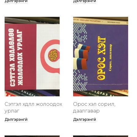
Дэлгэрэнгүй
Дэлгэрэнгүй
Сэтгэл хөдлөлөө жолоодох
Орос хэл сорил,
урлаг
даалгавар
Дэлгэрэнгүй
Дэлгэрэнгүй