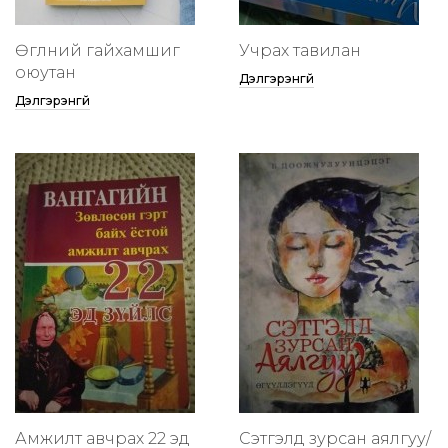
Өглөөний гайхамшиг
Учрах тавилан
оюутан
Дэлгэрэнгүй
Дэлгэрэнгүй
Амжилт авчрах 22 эд
Сэтгэлд зурсан аялгуу/