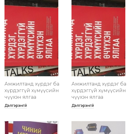
Амжилтанд хүрдэг ба
Амжилтанд хүрдэг ба
хүрдэггүй хүмүүсийн
хүрдэггүй хүмүүсийн
өчүүхэн ялгаа
өчүүхэн ялгаа
Дэлгэрэнгүй
Дэлгэрэнгүй