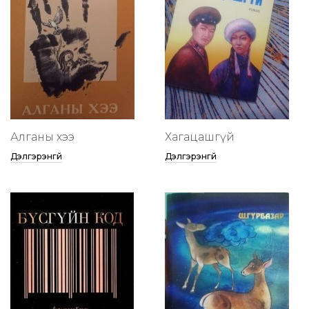
Алганы хээ
Хагацашгүй
Дэлгэрэнгүй
Дэлгэрэнгүй