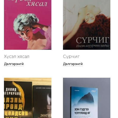
Хүсэл хясал
Сүрчиг
Дэлгэрэнгүй
Дэлгэрэнгүй