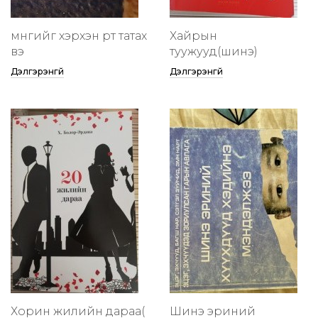
мөнгийг хэрхэн өөртөө татах
Хайрын
вэ
туужууд(шинэ)
Дэлгэрэнгүй
Дэлгэрэнгүй
Хорин жилийн дараа(
Шинэ эриний