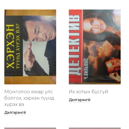
Монголоо ямар улс
Их хотын бүсгүй
болгох, хэрхэн түүнд
Дэлгэрэнгүй
хүрэх вэ
Дэлгэрэнгүй