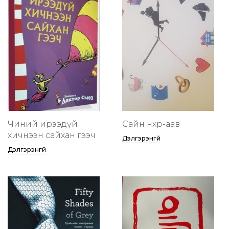
Чиний ирээдүй
Сайн нөхөр-аав
хичнээн сайхан гээч
Дэлгэрэнгүй
Дэлгэрэнгүй