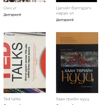
Онч үг
Цагийг бэлгэдэгч
наран чөлөө
Дэлгэрэнгүй
Дэлгэрэнгүй
Ted talks
Хаан төрийн нууц