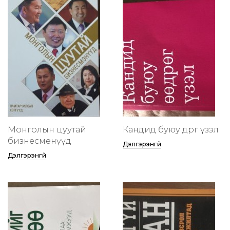
Монголын цуутай
Кандид буюу өөдрөг үзэл
бизнесменүүд
Дэлгэрэнгүй
Дэлгэрэнгүй