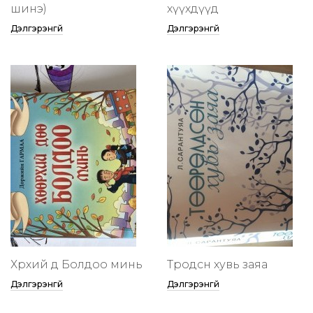
шинэ)
хүүхдүүд
Дэлгэрэнгүй
Дэлгэрэнгүй
Хөөрхий дөө Болдоо минь
Төөрөодсөн хувь заяа
Дэлгэрэнгүй
Дэлгэрэнгүй