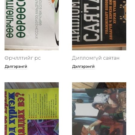
Өөрчлөлтийг өөрөөсөө
Дипломгүй саятан
Дэлгэрэнгүй
Дэлгэрэнгүй