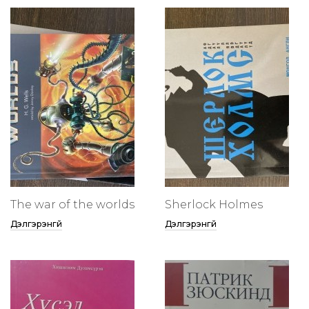
The war of the worlds
Sherlock Holmes
Дэлгэрэнгүй
Дэлгэрэнгүй