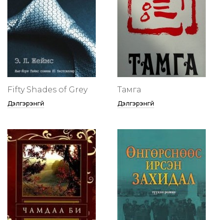
Fifty Shades of Grey
Тамга
Дэлгэрэнгүй
Дэлгэрэнгүй