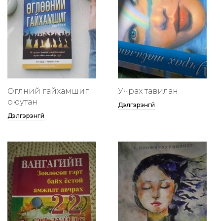
Өглөөний гайхамшиг
Учрах тавилан
оюутан
Дэлгэрэнгүй
Дэлгэрэнгүй