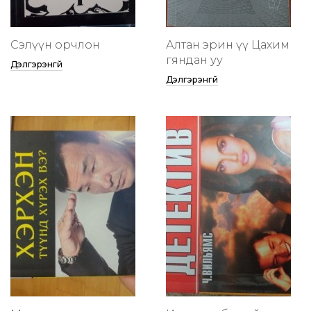
Сэлүүн орчлон
Алтан эрин үү Цахим
гяндан уу
Дэлгэрэнгүй
Дэлгэрэнгүй