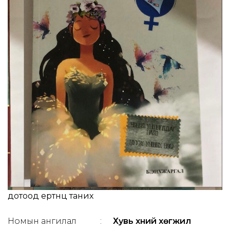
дотоод ертөнцөө таних
Номын ангилал
:
Хувь хүний хөгжил