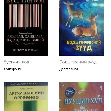
бүсгүйн код
Бодь гөрөөсний зүүд
Дэлгэрэнгүй
Дэлгэрэнгүй