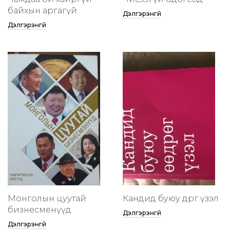
байхын аргагүй
Дэлгэрэнгүй
Дэлгэрэнгүй
Монголын цуутай
Кандид буюу өөдрөг үзэл
бизнесменүүд
Дэлгэрэнгүй
Дэлгэрэнгүй