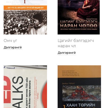
Онч үг
Цагийг бэлгэдэгч
наран чөлөө
Дэлгэрэнгүй
Дэлгэрэнгүй