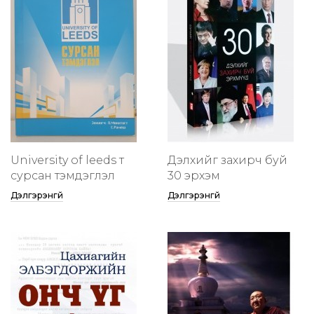
University of leeds т
Дэлхийг захирч буй
сурсан тэмдэглэл
30 эрхэм
Дэлгэрэнгүй
Дэлгэрэнгүй