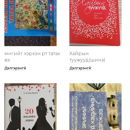
мөнгийг хэрхэн өөртөө татах
Хайрын
вэ
туужууд(шинэ)
Дэлгэрэнгүй
Дэлгэрэнгүй