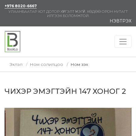
+976 8020-6667
УЛААНБААТАР ХОТ ДОТОР ХҮРГЭЛТ ҮНЭГҮЙ. ХӨДӨӨ ОРОН НУТАГТ
ИЛГЭЭХ БОЛОМЖТОЙ.
НЭВТРЭХ
Эхлэл
Ном солилцоо
Ном үзэх
ЧИХЭР ЭМЭГТЭЙН 147 ХОНОГ 2