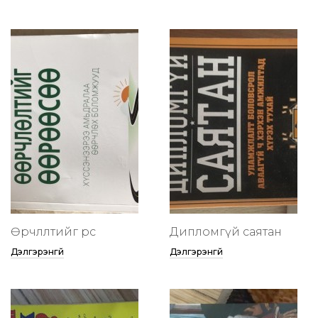
Өөрчлөлтийг өөрөөсөө
Дипломгүй саятан
Дэлгэрэнгүй
Дэлгэрэнгүй