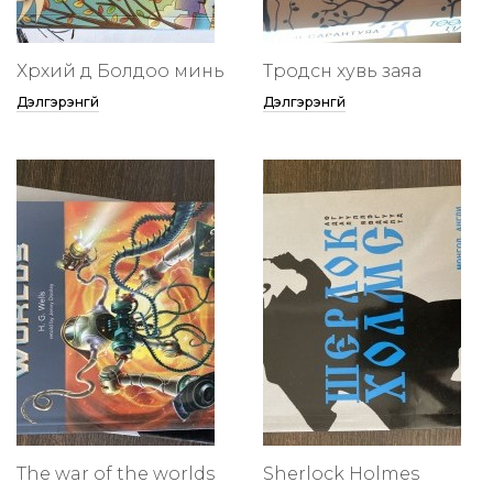
Хөөрхий дөө Болдоо минь
Төөрөодсөн хувь заяа
Дэлгэрэнгүй
Дэлгэрэнгүй
The war of the worlds
Sherlock Holmes