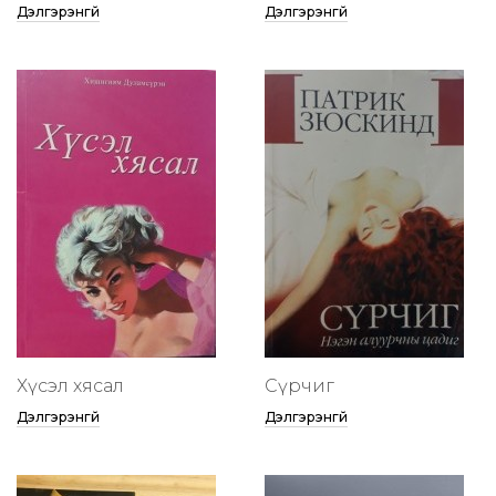
Дэлгэрэнгүй
Дэлгэрэнгүй
Хүсэл хясал
Сүрчиг
Дэлгэрэнгүй
Дэлгэрэнгүй