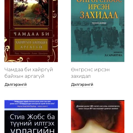
Чамдаа би хайргүй
Өнгөрснөөс ирсэн
байхын аргагүй
захидал
Дэлгэрэнгүй
Дэлгэрэнгүй