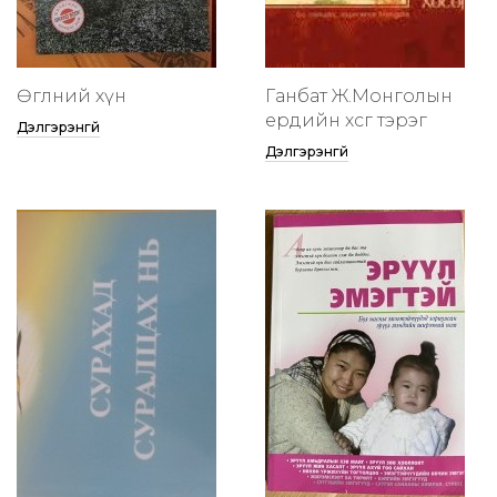
Өглөөний хүн
Ганбат Ж.Монголын
ердийн хөсөг тэрэг
Дэлгэрэнгүй
Дэлгэрэнгүй