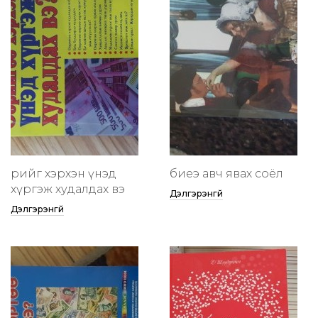
өөрийгөө хэрхэн үнэд
биеэ авч явах соёл
хүргэж худалдах вэ
Дэлгэрэнгүй
Дэлгэрэнгүй