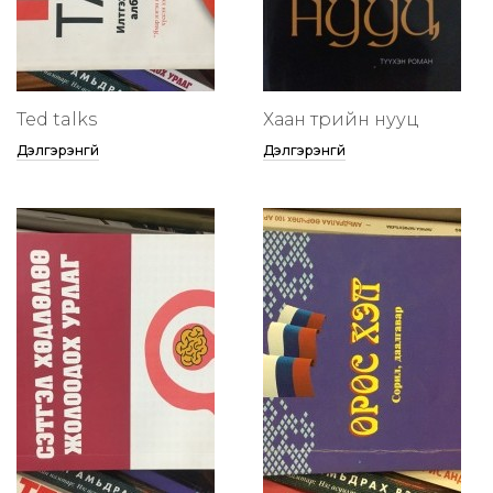
Ted talks
Хаан төрийн нууц
Дэлгэрэнгүй
Дэлгэрэнгүй