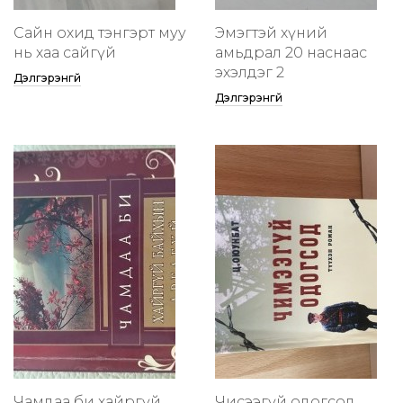
Сайн охид тэнгэрт муу
Эмэгтэй хүний
нь хаа сайгүй
амьдрал 20 наснаас
эхэлдэг 2
Дэлгэрэнгүй
Дэлгэрэнгүй
Чамдаа би хайргүй
Чисээгүй одогсод