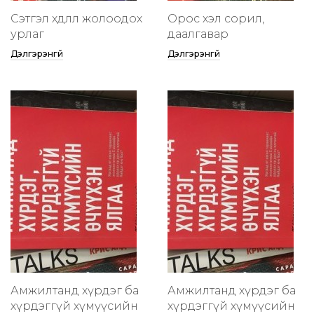
Сэтгэл хөдлөлөө жолоодох
Орос хэл сорил,
урлаг
даалгавар
Дэлгэрэнгүй
Дэлгэрэнгүй
Амжилтанд хүрдэг ба
Амжилтанд хүрдэг ба
хүрдэггүй хүмүүсийн
хүрдэггүй хүмүүсийн