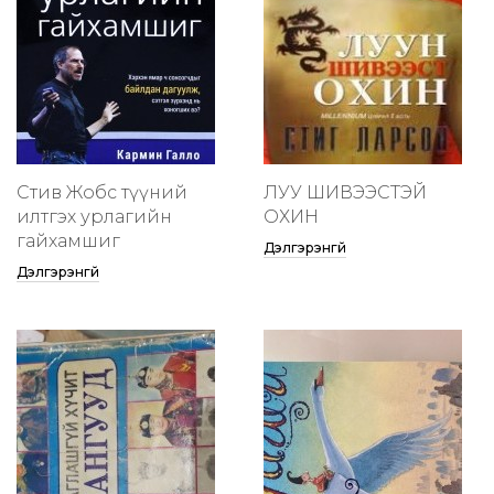
Стив Жобс түүний
ЛУУ ШИВЭЭСТЭЙ
илтгэх урлагийн
ОХИН
гайхамшиг
Дэлгэрэнгүй
Дэлгэрэнгүй