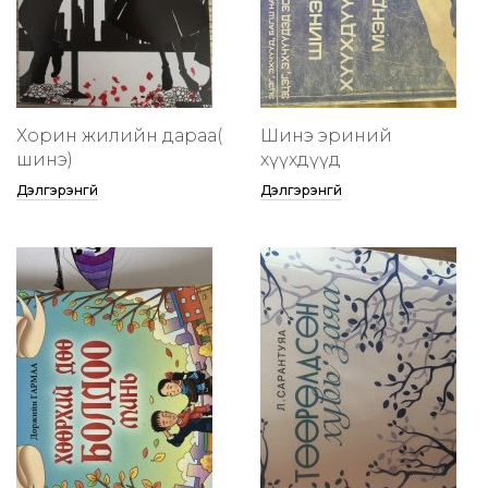
Хорин жилийн дараа(
Шинэ эриний
шинэ)
хүүхдүүд
Дэлгэрэнгүй
Дэлгэрэнгүй