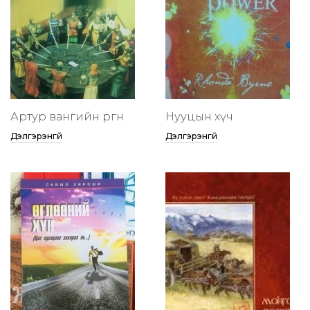
Артур вангийн өргөөнөө
Нууцын хүч
Дэлгэрэнгүй
Дэлгэрэнгүй