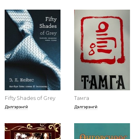
Fifty Shades of Grey
Тамга
Дэлгэрэнгүй
Дэлгэрэнгүй