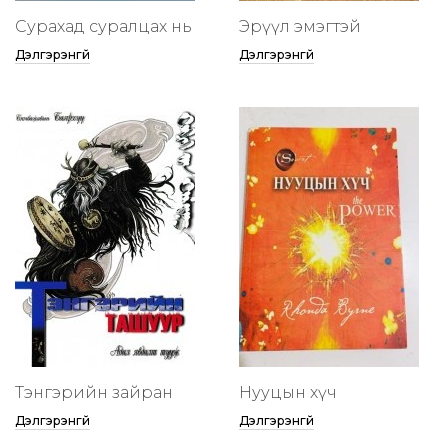
Сурахад суралцах нь
Эрүүл эмэгтэй
Дэлгэрэнгүй
Дэлгэрэнгүй
Тэнгэрийн зайран
Нууцын хүч
Дэлгэрэнгүй
Дэлгэрэнгүй