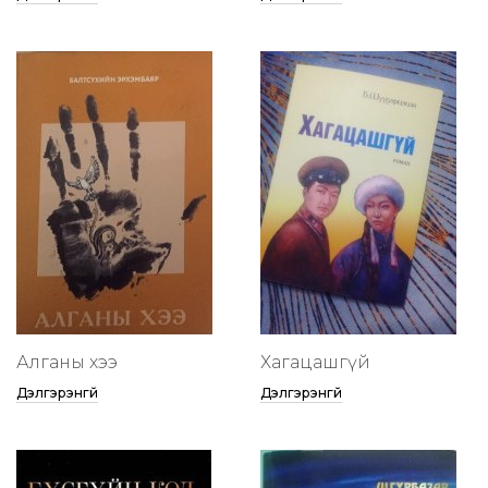
Алганы хээ
Хагацашгүй
Дэлгэрэнгүй
Дэлгэрэнгүй