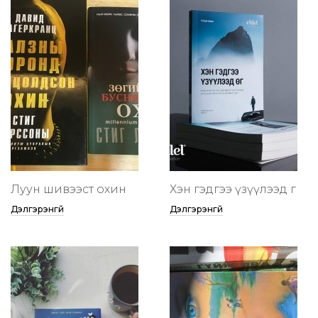
Луун шивээст охин
Хэн гэдгээ үзүүлээд өг
Дэлгэрэнгүй
Дэлгэрэнгүй