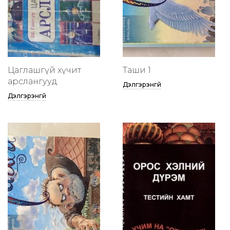
Цаглашгүй хүчит
Таши 1
арслангууд
Дэлгэрэнгүй
Дэлгэрэнгүй