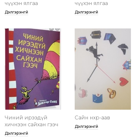
өчүүхэн ялгаа
өчүүхэн ялгаа
Дэлгэрэнгүй
Дэлгэрэнгүй
Чиний ирээдүй
Сайн нөхөр-аав
хичнээн сайхан гээч
Дэлгэрэнгүй
Дэлгэрэнгүй