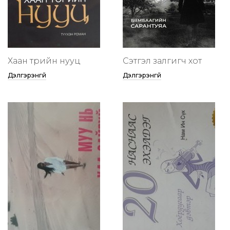
Хаан төрийн нууц
Сэтгэл залгигч хот
Дэлгэрэнгүй
Дэлгэрэнгүй