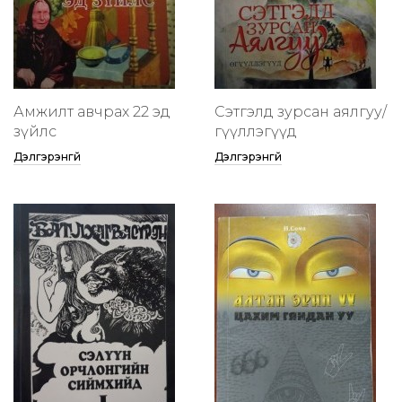
Амжилт авчрах 22 эд
Сэтгэлд зурсан аялгуу/
зүйлс
өгүүллэгүүд
Дэлгэрэнгүй
Дэлгэрэнгүй