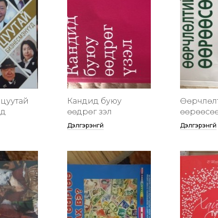
цуутай
Кандид буюу
Өөрчлөл
үд
өөдрөг үзэл
өөрөөсө
Дэлгэрэнгүй
Дэлгэрэнгүй