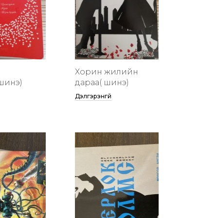
Хорин жилийн
шинэ)
дараа( шинэ)
Дэлгэрэнгүй