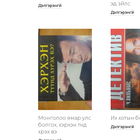
эд зүйлс
Дэлгэрэнгүй
Дэлгэрэнгүй
Монголоо ямар улс
Их хотын бү
болгох, хэрхэн түүнд
Дэлгэрэнгүй
хүрэх вэ