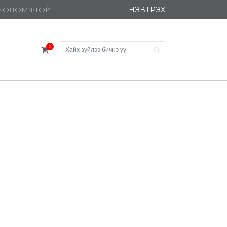
НЭВТРЭХ
Х БОЛОМЖТОЙ.
0