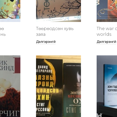
өө
Төөрөодсөн хувь
The war o
инь
заяа
worlds
Дэлгэрэнгүй
Дэлгэрэнгүй