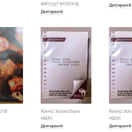
аялгуу/ өгүүллэгүүд
Дэлгэрэнгүй
Дэлгэрэнгүй
сгүй
Кино зохиолын
Кино зо
үндэс
үндэс
Дэлгэрэнгүй
Дэлгэрэнгүй