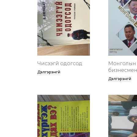
Чисээгүй одогсод
Монголын 
бизнесменү
Дэлгэрэнгүй
Дэлгэрэнгүй