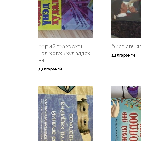
өөрийгөө хэрхэн
биеэ авч я
үнэд хүргэж худалдах
Дэлгэрэнгүй
вэ
Дэлгэрэнгүй