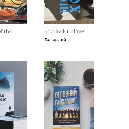
f the
Sherlock Holmes
Дэлгэрэнгүй