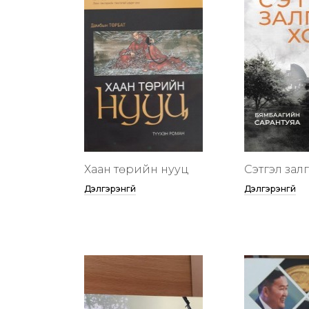
Хаан төрийн нууц
Сэтгэл зал
Дэлгэрэнгүй
Дэлгэрэнгүй