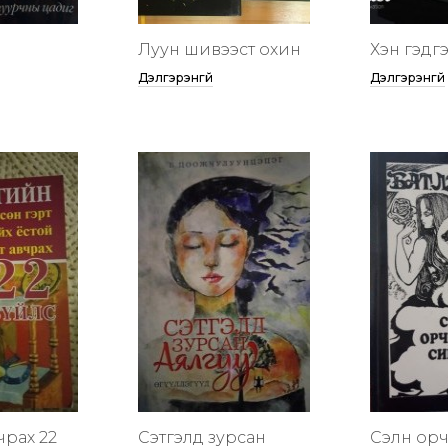
Луун шивээст охин
Хэн гэдгээ
Дэлгэрэнгүй
Дэлгэрэнгүй
чрах 22
Сэтгэлд зурсан
Сэлүүн ор