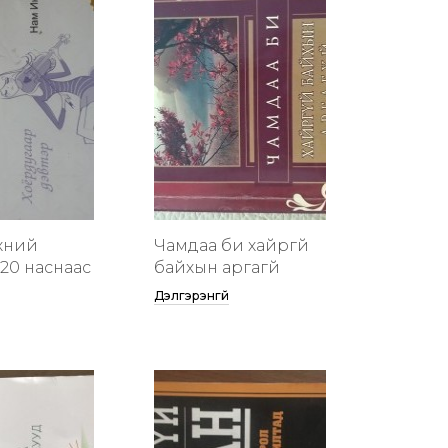
хүний
Чамдаа би хайргүй
20 наснаас
байхын аргагүй
Дэлгэрэнгүй