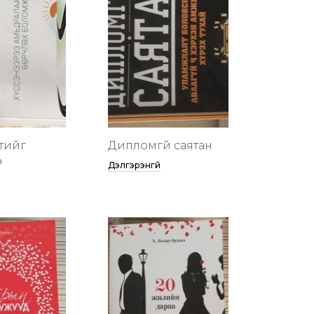
тийг
Дипломгүй саятан
ө
Дэлгэрэнгүй