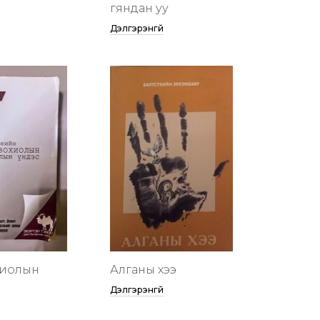
гяндан уу
Дэлгэрэнгүй
хиолын
Алганы хээ
Дэлгэрэнгүй