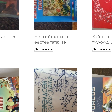
вах соёл
мөнгийг хэрхэн
Хайрын
өөртөө татах вэ
туужууд(
Дэлгэрэнгүй
Дэлгэрэнгүй