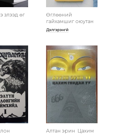
 үзүүлээд өг
Өглөөний
гайхамшиг оюутан
Дэлгэрэнгүй
члон
Алтан эрин үү Цахим