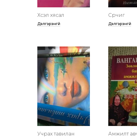
Хүсэл хясал
Сүрчиг
Дэлгэрэнгүй
Дэлгэрэнгүй
Учрах тавилан
Амжилт ав