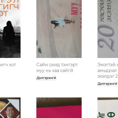
гигч хот
Сайн охид тэнгэрт
Эмэгтэй 
муу нь хаа сайгүй
амьдрал 
эхэлдэг 2
Дэлгэрэнгүй
Дэлгэрэнгүй