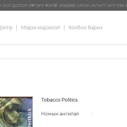
 ХОТ ДОТОР ХҮРГЭЛТ ҮНЭГҮЙ. ХӨДӨӨ ОРОН НУТАГТ ИЛГЭЭ
элгүүр
Мэдээ мэдээлэл
Холбоо барих
Tobacco Politics
Номын ангилал
: