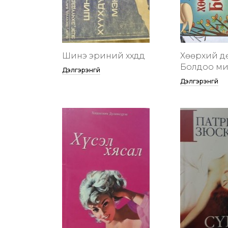
Шинэ эриний хүүхдүүд
Хөөрхий д
Болдоо м
Дэлгэрэнгүй
Дэлгэрэнгүй