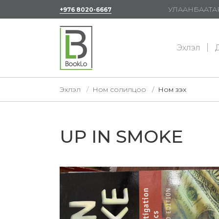
УЛААНБААТАР
+976 8020-6667
Эхлэл
Д
Эхлэл
Ном солилцоо
Ном үзэх
UP IN SMOKE