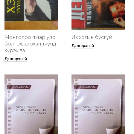
Монголоо ямар улс
Их хотын бүсгүй
болгох, хэрхэн түүнд
Дэлгэрэнгүй
хүрэх вэ
Дэлгэрэнгүй