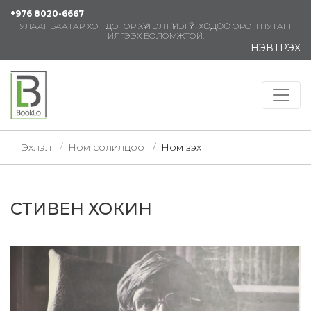
+976 8020-6667
УЛААНБААТАР ХОТ ДОТОР ХҮРГЭЛТ ҮНЭГҮЙ. ХӨДӨӨ ОРОН НУТАГТ
ИЛГЭЭХ БОЛОМЖТОЙ.
НЭВТРЭХ
Эхлэл
Ном солилцоо
Ном үзэх
СТИВЕН ХОКИН