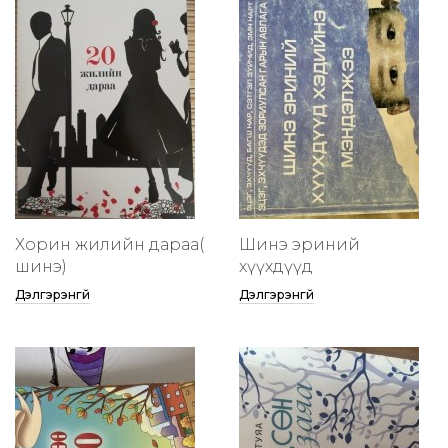
Хорин жилийн дараа(
Шинэ эриний
шинэ)
хүүхдүүд
Дэлгэрэнгүй
Дэлгэрэнгүй