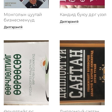
Монголын цуутай
Кандид буюу өөдрөг үзэл
бизнесменүүд
Дэлгэрэнгүй
Дэлгэрэнгүй
Өөрчлөлтийг өөрөөсөө
Дипломгүй саятан