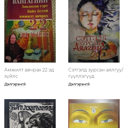
Амжилт авчрах 22 эд
Сэтгэлд зурсан аялгуу/
зүйлс
өгүүллэгүүд
Дэлгэрэнгүй
Дэлгэрэнгүй