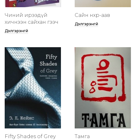
Чиний ирээдүй
Сайн нөхөр-аав
хичнээн сайхан гээч
Дэлгэрэнгүй
Дэлгэрэнгүй
Fifty Shades of Grey
Тамга