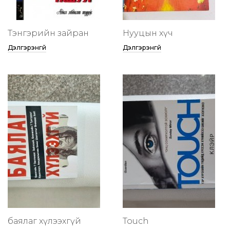
Тэнгэрийн зайран
Нууцын хүч
Дэлгэрэнгүй
Дэлгэрэнгүй
баялаг хүлээхгүй
Touch