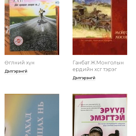
Өглөөний хүн
Ганбат Ж.Монголын
ердийн хөсөг тэрэг
Дэлгэрэнгүй
Дэлгэрэнгүй