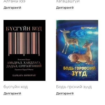
Алганы хээ
Хагацашгүй
Дэлгэрэнгүй
Дэлгэрэнгүй
бүсгүйн код
Бодь гөрөөсний зүүд
Дэлгэрэнгүй
Дэлгэрэнгүй