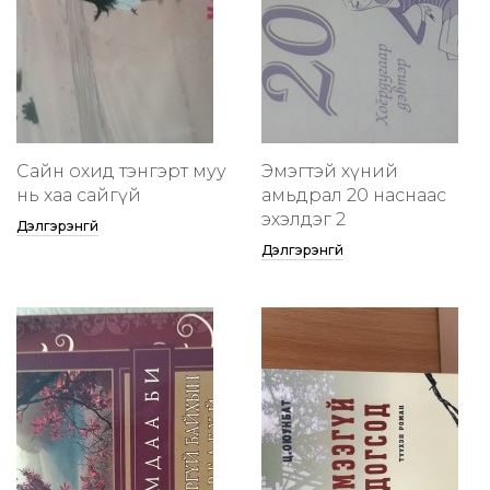
Сайн охид тэнгэрт муу
Эмэгтэй хүний
нь хаа сайгүй
амьдрал 20 наснаас
эхэлдэг 2
Дэлгэрэнгүй
Дэлгэрэнгүй