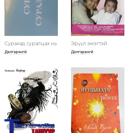
Сурахад суралцах нь
Эрүүл эмэгтэй
Дэлгэрэнгүй
Дэлгэрэнгүй