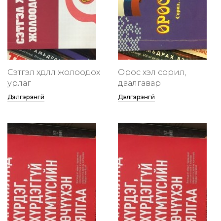
Сэтгэл хөдлөлөө жолоодох
Орос хэл сорил,
урлаг
даалгавар
Дэлгэрэнгүй
Дэлгэрэнгүй