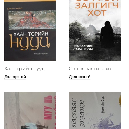
Хаан төрийн нууц
Сэтгэл залгигч хот
Дэлгэрэнгүй
Дэлгэрэнгүй