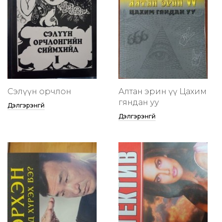
Сэлүүн орчлон
Алтан эрин үү Цахим
гяндан уу
Дэлгэрэнгүй
Дэлгэрэнгүй