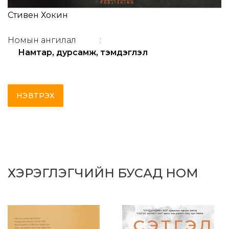
Стивен Хокин
Номын ангилал
:
Намтар, дурсамж, тэмдэглэл
НЭВТРЭХ
ХЭРЭГЛЭГЧИЙН БУСАД НОМ