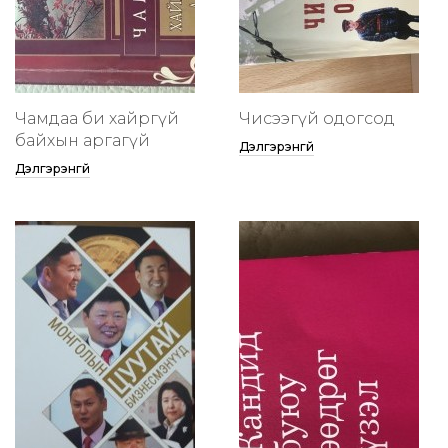
Чамдаа би хайргүй
Чисээгүй одогсод
байхын аргагүй
Дэлгэрэнгүй
Дэлгэрэнгүй