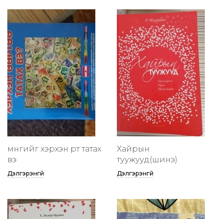
мөнгийг хэрхэн өөртөө татах
Хайрын
вэ
туужууд(шинэ)
Дэлгэрэнгүй
Дэлгэрэнгүй