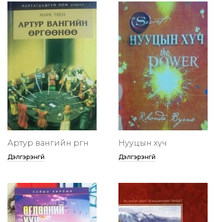
Артур вангийн өргөөнөө
Нууцын хүч
Дэлгэрэнгүй
Дэлгэрэнгүй