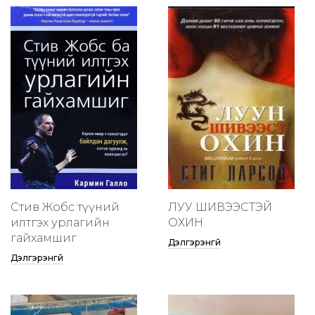
Стив Жобс түүний
ЛУУ ШИВЭЭСТЭЙ
илтгэх урлагийн
ОХИН
гайхамшиг
Дэлгэрэнгүй
Дэлгэрэнгүй