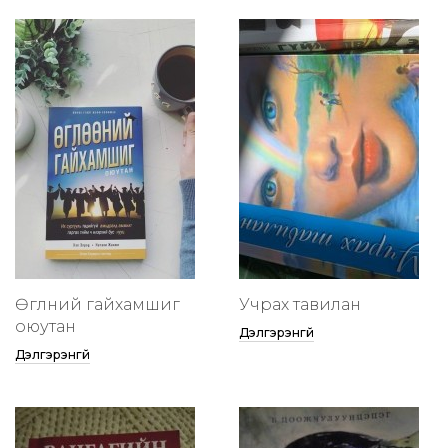
Өглөөний гайхамшиг
Учрах тавилан
оюутан
Дэлгэрэнгүй
Дэлгэрэнгүй