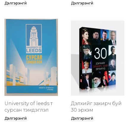
Дэлгэрэнгүй
Дэлгэрэнгүй
University of leeds т
Дэлхийг захирч буй
сурсан тэмдэглэл
30 эрхэм
Дэлгэрэнгүй
Дэлгэрэнгүй