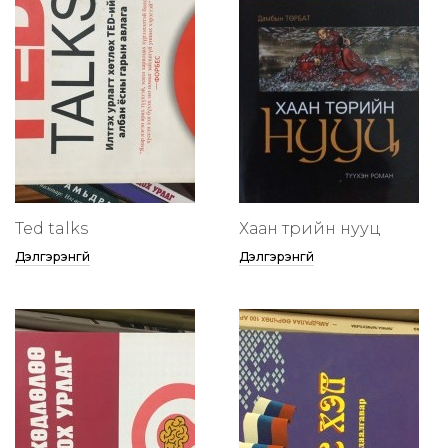
Ted talks
Хаан төрийн нууц
Дэлгэрэнгүй
Дэлгэрэнгүй