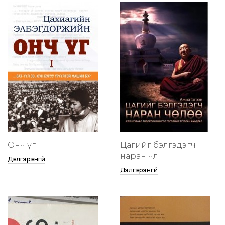
Онч үг
Цагийг бэлгэдэгч
наран чөлөө
Дэлгэрэнгүй
Дэлгэрэнгүй