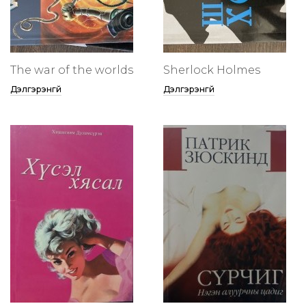
The war of the worlds
Sherlock Holmes
Дэлгэрэнгүй
Дэлгэрэнгүй