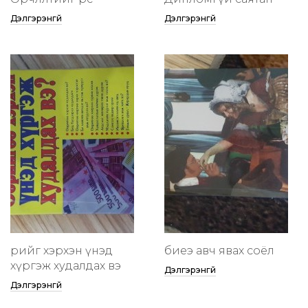
Дэлгэрэнгүй
Дэлгэрэнгүй
өөрийгөө хэрхэн үнэд
биеэ авч явах соёл
хүргэж худалдах вэ
Дэлгэрэнгүй
Дэлгэрэнгүй