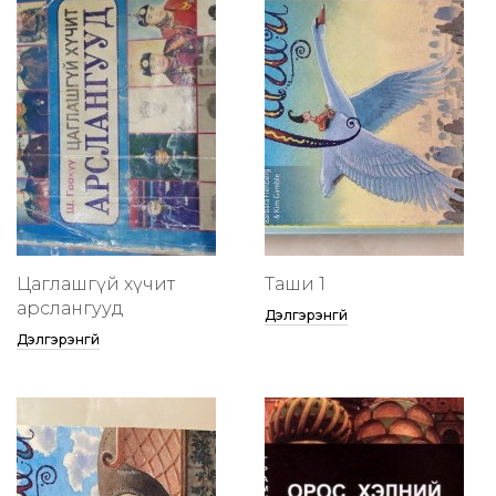
Цаглашгүй хүчит
Таши 1
арслангууд
Дэлгэрэнгүй
Дэлгэрэнгүй