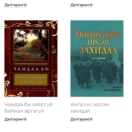
Дэлгэрэнгүй
Дэлгэрэнгүй
Чамдаа би хайргүй
Өнгөрснөөс ирсэн
байхын аргагүй
захидал
Дэлгэрэнгүй
Дэлгэрэнгүй