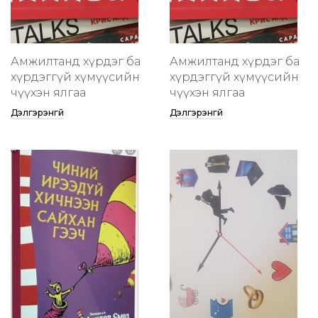
Амжилтанд хүрдэг ба
Амжилтанд хүрдэг ба
хүрдэггүй хүмүүсийн
хүрдэггүй хүмүүсийн
өчүүхэн ялгаа
өчүүхэн ялгаа
Дэлгэрэнгүй
Дэлгэрэнгүй