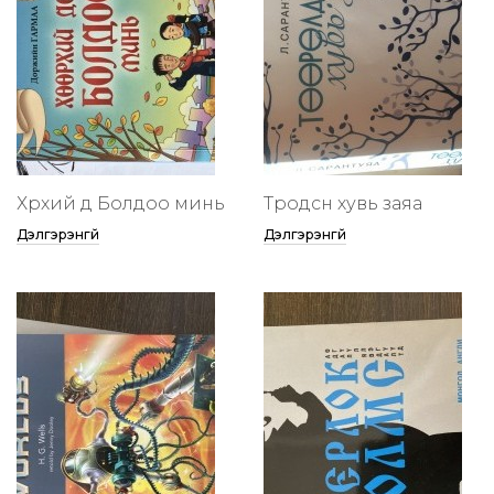
Хөөрхий дөө Болдоо минь
Төөрөодсөн хувь заяа
Дэлгэрэнгүй
Дэлгэрэнгүй