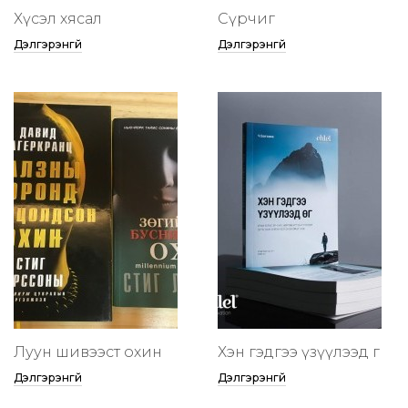
Хүсэл хясал
Сүрчиг
Дэлгэрэнгүй
Дэлгэрэнгүй
Луун шивээст охин
Хэн гэдгээ үзүүлээд өг
Дэлгэрэнгүй
Дэлгэрэнгүй