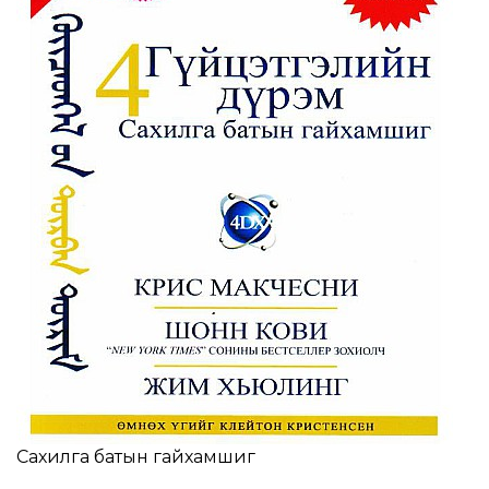
Сахилга батын гайхамшиг