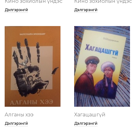
Кино зохиолын үндэс
Кино зохиолын үндэс
Дэлгэрэнгүй
Дэлгэрэнгүй
Алганы хээ
Хагацашгүй
Дэлгэрэнгүй
Дэлгэрэнгүй