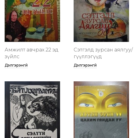
Амжилт авчрах 22 эд
Сэтгэлд зурсан аялгуу/
зүйлс
өгүүллэгүүд
Дэлгэрэнгүй
Дэлгэрэнгүй