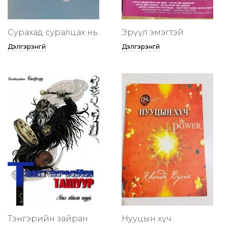
Сурахад суралцах нь
Эрүүл эмэгтэй
Дэлгэрэнгүй
Дэлгэрэнгүй
Тэнгэрийн зайран
Нууцын хүч