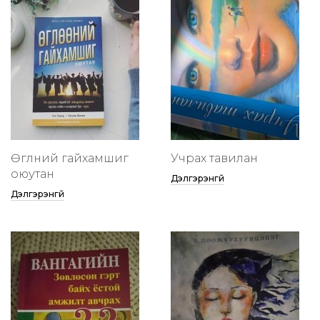
Өглөөний гайхамшиг
Учрах тавилан
оюутан
Дэлгэрэнгүй
Дэлгэрэнгүй