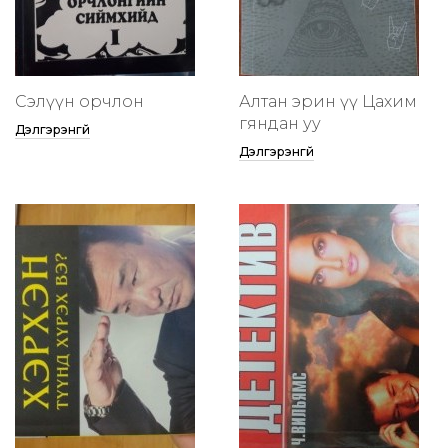
Сэлүүн орчлон
Алтан эрин үү Цахим
гяндан уу
Дэлгэрэнгүй
Дэлгэрэнгүй