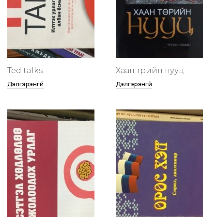
Ted talks
Хаан төрийн нууц
Дэлгэрэнгүй
Дэлгэрэнгүй