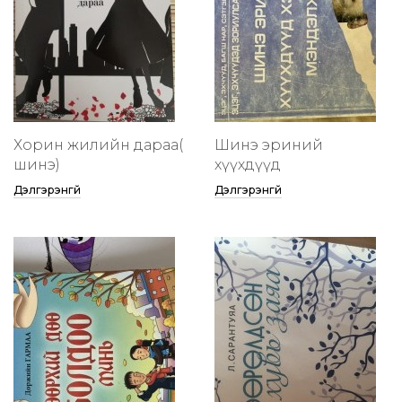
Хорин жилийн дараа(
Шинэ эриний
шинэ)
хүүхдүүд
Дэлгэрэнгүй
Дэлгэрэнгүй