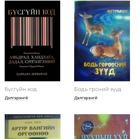
бүсгүйн код
Бодь гөрөөсний зүүд
Дэлгэрэнгүй
Дэлгэрэнгүй