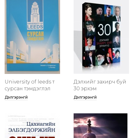
University of leeds т
Дэлхийг захирч буй
сурсан тэмдэглэл
30 эрхэм
Дэлгэрэнгүй
Дэлгэрэнгүй