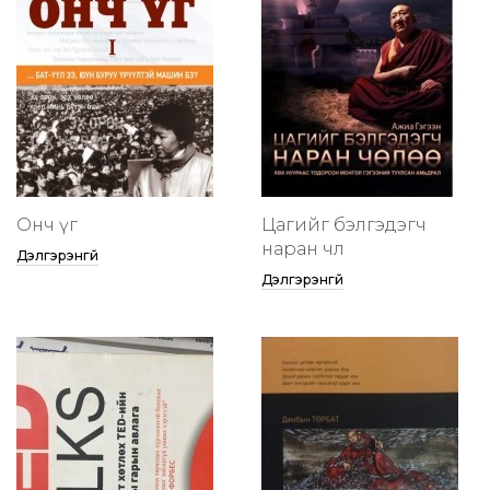
Онч үг
Цагийг бэлгэдэгч
наран чөлөө
Дэлгэрэнгүй
Дэлгэрэнгүй