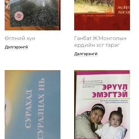
Өглөөний хүн
Ганбат Ж.Монголын
ердийн хөсөг тэрэг
Дэлгэрэнгүй
Дэлгэрэнгүй