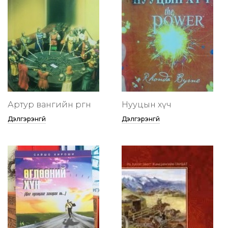
Артур вангийн өргөөнөө
Нууцын хүч
Дэлгэрэнгүй
Дэлгэрэнгүй