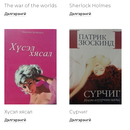
The war of the worlds
Sherlock Holmes
Дэлгэрэнгүй
Дэлгэрэнгүй
Хүсэл хясал
Сүрчиг
Дэлгэрэнгүй
Дэлгэрэнгүй