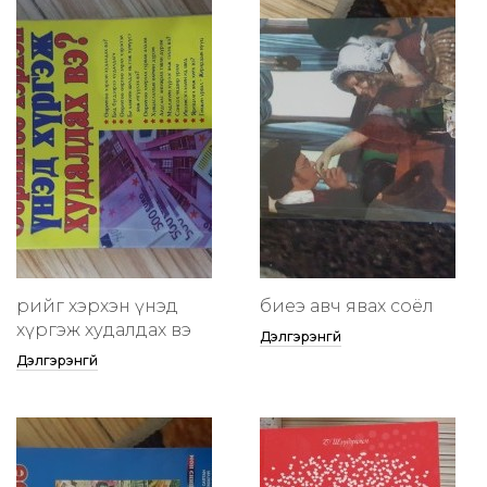
өөрийгөө хэрхэн үнэд
биеэ авч явах соёл
хүргэж худалдах вэ
Дэлгэрэнгүй
Дэлгэрэнгүй