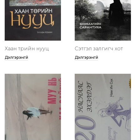
Хаан төрийн нууц
Сэтгэл залгигч хот
Дэлгэрэнгүй
Дэлгэрэнгүй