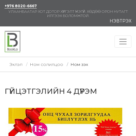
+976 8020-6667
УЛААНБААТАР ХОТ ДОТОР ХҮРГЭЛТ ҮНЭГҮЙ. ХӨДӨӨ ОРОН НУТАГТ
ИЛГЭЭХ БОЛОМЖТОЙ.
НЭВТРЭХ
Эхлэл
Ном солилцоо
Ном үзэх
ГҮЙЦЭТГЭЛИЙН 4 ДҮРЭМ