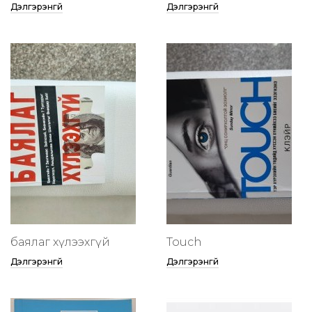
Дэлгэрэнгүй
Дэлгэрэнгүй
баялаг хүлээхгүй
Touch
Дэлгэрэнгүй
Дэлгэрэнгүй