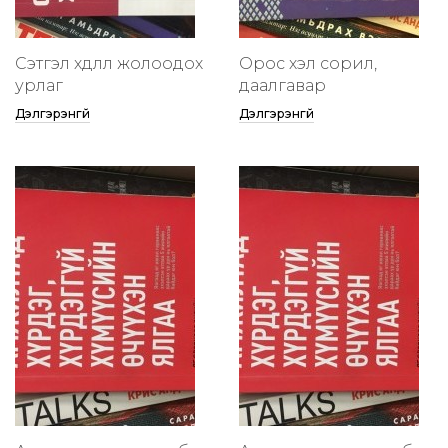
Сэтгэл хөдлөлөө жолоодох
Орос хэл сорил,
урлаг
даалгавар
Дэлгэрэнгүй
Дэлгэрэнгүй