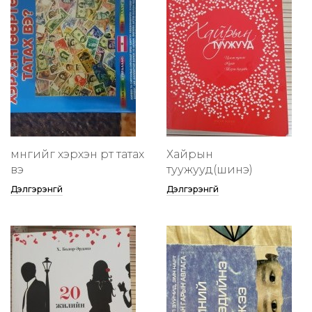
мөнгийг хэрхэн өөртөө татах
Хайрын
вэ
туужууд(шинэ)
Дэлгэрэнгүй
Дэлгэрэнгүй