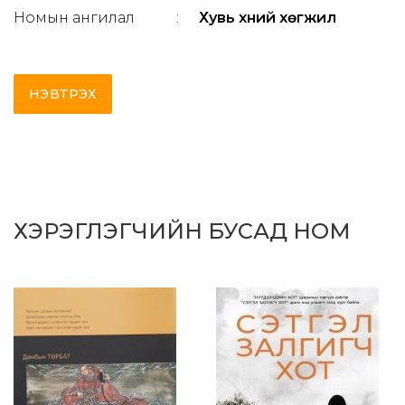
Номын ангилал
:
Хувь хүний хөгжил
НЭВТРЭХ
ХЭРЭГЛЭГЧИЙН БУСАД НОМ