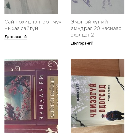
Сайн охид тэнгэрт муу
Эмэгтэй хүний
нь хаа сайгүй
амьдрал 20 наснаас
эхэлдэг 2
Дэлгэрэнгүй
Дэлгэрэнгүй