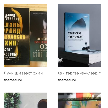
Луун шивээст охин
Хэн гэдгээ үзүүлээд өг
Дэлгэрэнгүй
Дэлгэрэнгүй