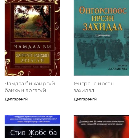
Чамдаа би хайргүй
Өнгөрснөөс ирсэн
байхын аргагүй
захидал
Дэлгэрэнгүй
Дэлгэрэнгүй