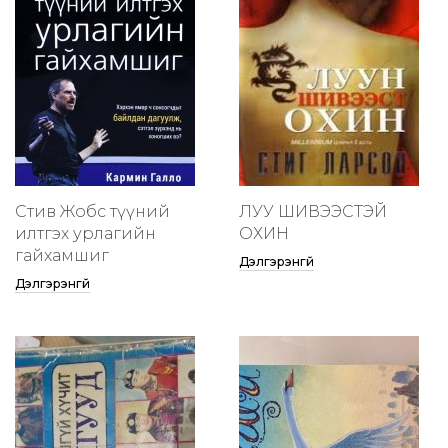
Стив Жобс түүний
ЛУУ ШИВЭЭСТЭЙ
илтгэх урлагийн
ОХИН
гайхамшиг
Дэлгэрэнгүй
Дэлгэрэнгүй