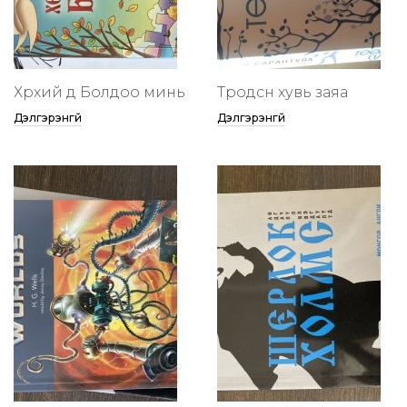
Хөөрхий дөө Болдоо минь
Төөрөодсөн хувь заяа
Дэлгэрэнгүй
Дэлгэрэнгүй