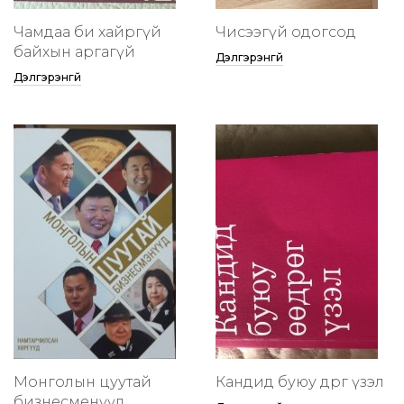
Чамдаа би хайргүй
Чисээгүй одогсод
байхын аргагүй
Дэлгэрэнгүй
Дэлгэрэнгүй
Монголын цуутай
Кандид буюу өөдрөг үзэл
бизнесменүүд