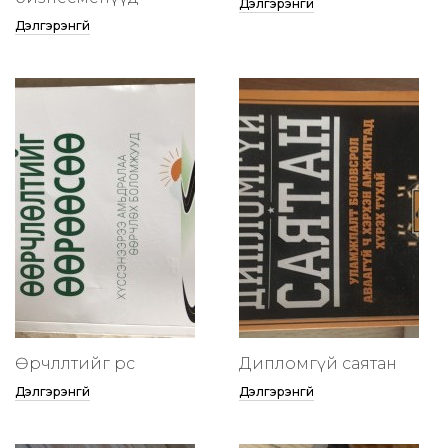
Дэлгэрэнгүй
Дэлгэрэнгүй
Өөрчлөлтийг өөрөөсөө
Дипломгүй саятан
Дэлгэрэнгүй
Дэлгэрэнгүй