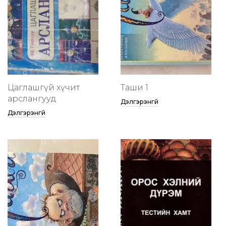
Цаглашгүй хүчит
Таши 1
арслангууд
Дэлгэрэнгүй
Дэлгэрэнгүй