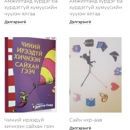
Амжилтанд хүрдэг ба
Амжилтанд хүрдэг ба
хүрдэггүй хүмүүсийн
хүрдэггүй хүмүүсийн
өчүүхэн ялгаа
өчүүхэн ялгаа
Дэлгэрэнгүй
Дэлгэрэнгүй
Чиний ирээдүй
Сайн нөхөр-аав
хичнээн сайхан гээч
Дэлгэрэнгүй