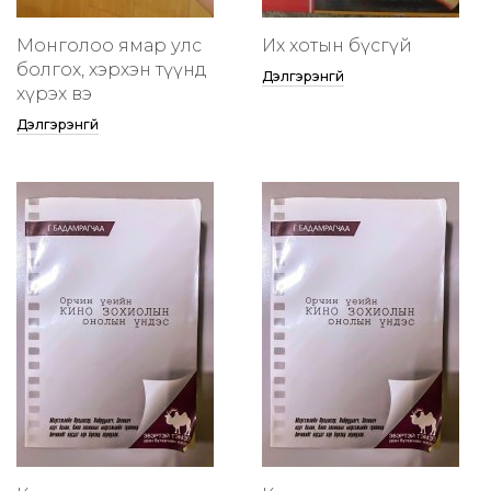
Монголоо ямар улс
Их хотын бүсгүй
болгох, хэрхэн түүнд
Дэлгэрэнгүй
хүрэх вэ
Дэлгэрэнгүй