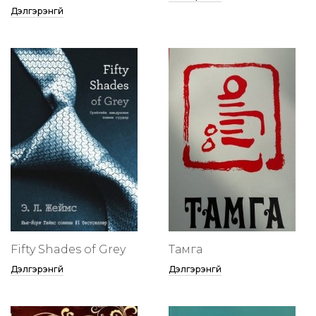
Дэлгэрэнгүй
Fifty Shades of Grey
Тамга
Дэлгэрэнгүй
Дэлгэрэнгүй