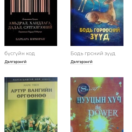
бүсгүйн код
Бодь гөрөөсний зүүд
Дэлгэрэнгүй
Дэлгэрэнгүй