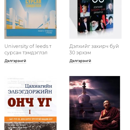
University of leeds т
Дэлхийг захирч буй
сурсан тэмдэглэл
30 эрхэм
Дэлгэрэнгүй
Дэлгэрэнгүй