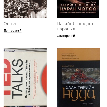
Онч үг
Цагийг бэлгэдэгч
наран чөлөө
Дэлгэрэнгүй
Дэлгэрэнгүй