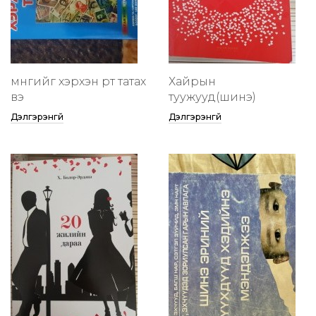
мөнгийг хэрхэн өөртөө татах
Хайрын
вэ
туужууд(шинэ)
Дэлгэрэнгүй
Дэлгэрэнгүй