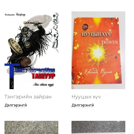
Тэнгэрийн зайран
Нууцын хүч
Дэлгэрэнгүй
Дэлгэрэнгүй