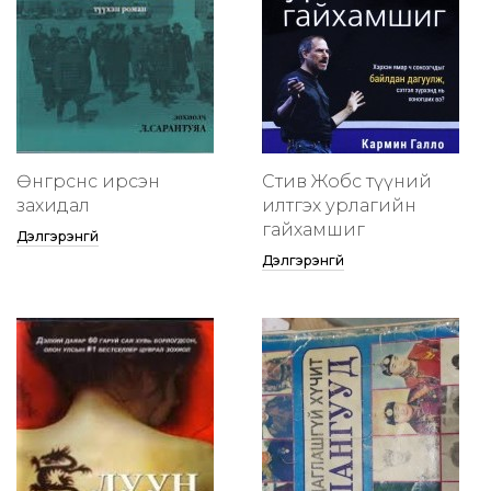
Өнгөрснөөс ирсэн
Стив Жобс түүний
захидал
илтгэх урлагийн
гайхамшиг
Дэлгэрэнгүй
Дэлгэрэнгүй