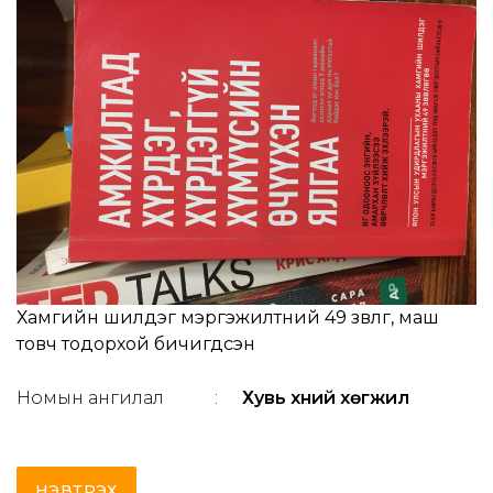
Хамгийн шилдэг мэргэжилтний 49 зөвлөгөө, маш
товч тодорхой бичигдсэн
Номын ангилал
:
Хувь хүний хөгжил
НЭВТРЭХ