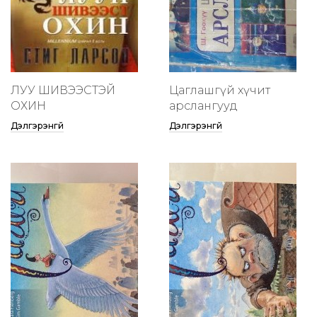
ЛУУ ШИВЭЭСТЭЙ
Цаглашгүй хүчит
ОХИН
арслангууд
Дэлгэрэнгүй
Дэлгэрэнгүй