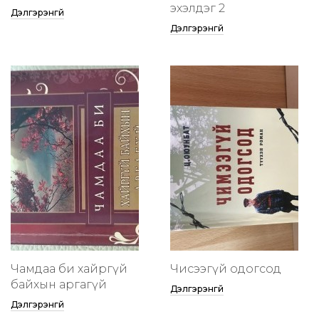
эхэлдэг 2
Дэлгэрэнгүй
Дэлгэрэнгүй
Чамдаа би хайргүй
Чисээгүй одогсод
байхын аргагүй
Дэлгэрэнгүй
Дэлгэрэнгүй