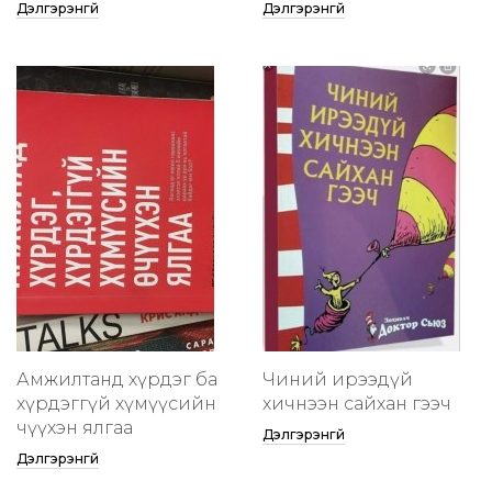
Дэлгэрэнгүй
Дэлгэрэнгүй
Амжилтанд хүрдэг ба
Чиний ирээдүй
хүрдэггүй хүмүүсийн
хичнээн сайхан гээч
өчүүхэн ялгаа
Дэлгэрэнгүй
Дэлгэрэнгүй