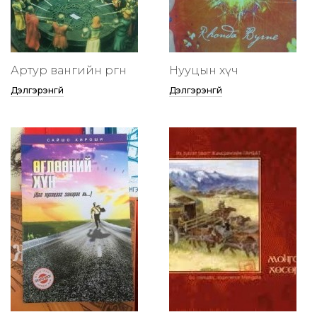
Артур вангийн өргөөнөө
Нууцын хүч
Дэлгэрэнгүй
Дэлгэрэнгүй