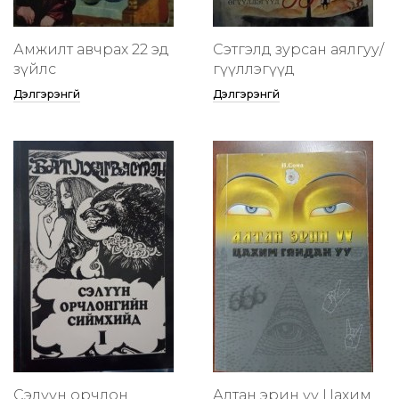
Амжилт авчрах 22 эд
Сэтгэлд зурсан аялгуу/
зүйлс
өгүүллэгүүд
Дэлгэрэнгүй
Дэлгэрэнгүй
Сэлүүн орчлон
Алтан эрин үү Цахим