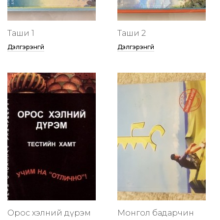
Таши 1
Таши 2
Дэлгэрэнгүй
Дэлгэрэнгүй
Орос хэлний дүрэм
Монгол бадарчин