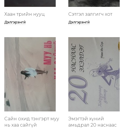
Хаан төрийн нууц
Сэтгэл залгигч хот
Дэлгэрэнгүй
Дэлгэрэнгүй
Сайн охид тэнгэрт муу
Эмэгтэй хүний
нь хаа сайгүй
амьдрал 20 наснаас