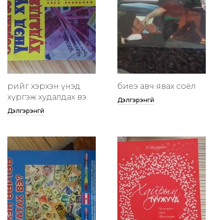
өөрийгөө хэрхэн үнэд
биеэ авч явах соёл
хүргэж худалдах вэ
Дэлгэрэнгүй
Дэлгэрэнгүй