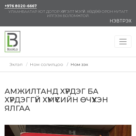
+976 8020-6667
УЛААНБААТАР ХОТ ДОТОР ХҮРГЭЛТ ҮНЭГҮЙ. ХӨДӨӨ ОРОН НУТАГТ
ИЛГЭЭХ БОЛОМЖТОЙ.
НЭВТРЭХ
Эхлэл
Ном солилцоо
Ном үзэх
АМЖИЛТАНД ХҮРДЭГ БА
ХҮРДЭГГҮЙ ХҮМҮҮСИЙН ӨЧҮҮХЭН
ЯЛГАА