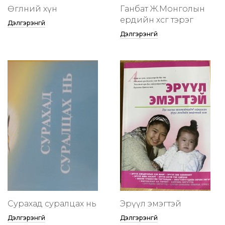
Өглөөний хүн
Ганбат Ж.Монголын
ердийн хөсөг тэрэг
Дэлгэрэнгүй
Дэлгэрэнгүй
Сурахад суралцах нь
Эрүүл эмэгтэй
Дэлгэрэнгүй
Дэлгэрэнгүй