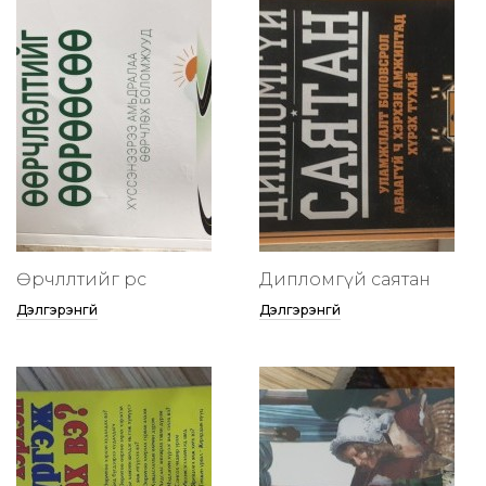
Өөрчлөлтийг өөрөөсөө
Дипломгүй саятан
Дэлгэрэнгүй
Дэлгэрэнгүй