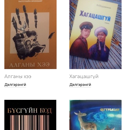
Алганы хээ
Хагацашгүй
Дэлгэрэнгүй
Дэлгэрэнгүй