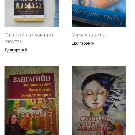
Өглөөний гайхамшиг
Учрах тавилан
оюутан
Дэлгэрэнгүй
Дэлгэрэнгүй