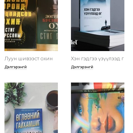
Луун шивээст охин
Хэн гэдгээ үзүүлээд өг
Дэлгэрэнгүй
Дэлгэрэнгүй