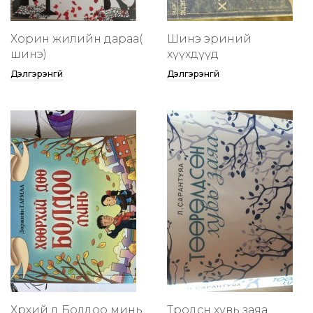
Хорин жилийн дараа(
Шинэ эриний
шинэ)
хүүхдүүд
Дэлгэрэнгүй
Дэлгэрэнгүй
Хөөрхий дөө Болдоо минь
Төөрөодсөн хувь заяа