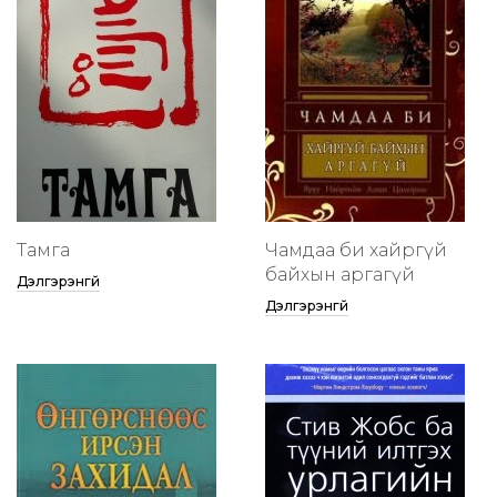
Тамга
Чамдаа би хайргүй
байхын аргагүй
Дэлгэрэнгүй
Дэлгэрэнгүй