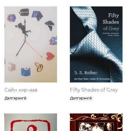
Сайн нөхөр-аав
Fifty Shades of Grey
Дэлгэрэнгүй
Дэлгэрэнгүй