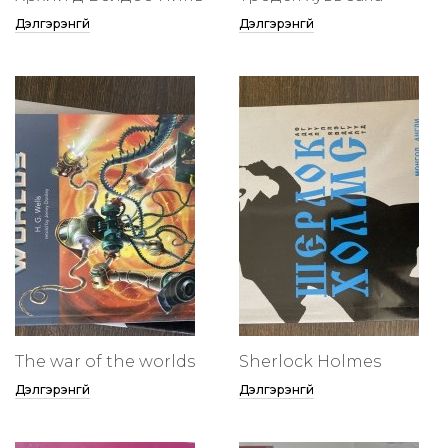
Дэлгэрэнгүй
Дэлгэрэнгүй
The war of the worlds
Sherlock Holmes
Дэлгэрэнгүй
Дэлгэрэнгүй