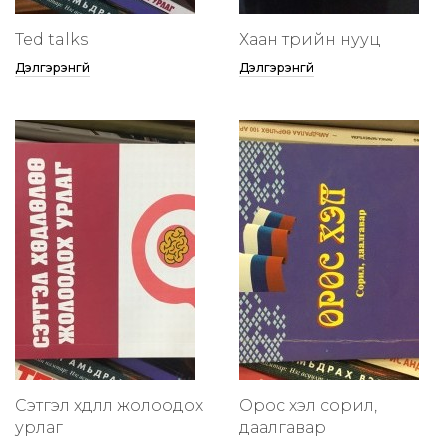
Ted talks
Хаан төрийн нууц
Дэлгэрэнгүй
Дэлгэрэнгүй
Сэтгэл хөдлөлөө жолоодох
Орос хэл сорил,
урлаг
даалгавар