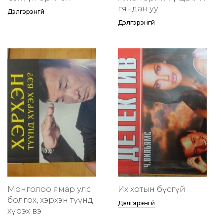
гяндан уу
Дэлгэрэнгүй
Дэлгэрэнгүй
Монголоо ямар улс
Их хотын бүсгүй
болгох, хэрхэн түүнд
Дэлгэрэнгүй
хүрэх вэ