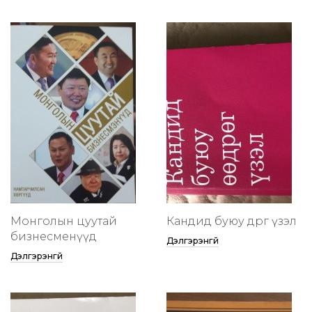
Монголын цуутай
Кандид буюу өөдрөг үзэл
бизнесменүүд
Дэлгэрэнгүй
Дэлгэрэнгүй