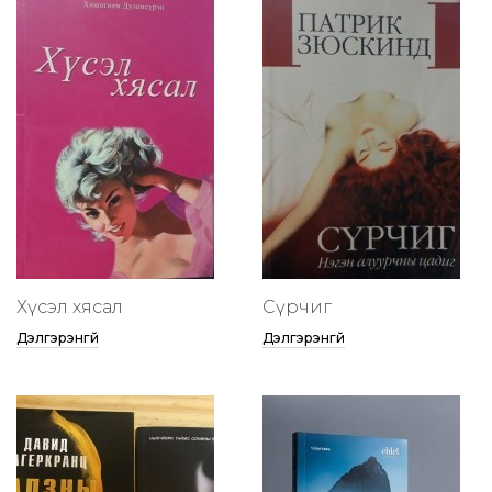
Хүсэл хясал
Сүрчиг
Дэлгэрэнгүй
Дэлгэрэнгүй