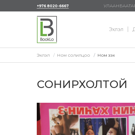
УЛААНБААТАР
+976 8020-6667
Эхлэл
Д
Эхлэл
Ном солилцоо
Ном үзэх
СОНИРХОЛТОЙ