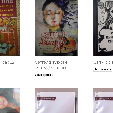
чрах 22
Сэтгэлд зурсан
Сэлүүн ор
аялгуу/ өгүүллэгүүд
Дэлгэрэнгүй
Дэлгэрэнгүй