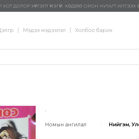
 ХОТ ДОТОР ХҮРГЭЛТ ҮНЭГҮЙ. ХӨДӨӨ ОРОН НУТАГТ ИЛГЭЭ
элгүүр
Мэдээ мэдээлэл
Холбоо барих
.
Номын ангилал
:
Нийгэм, Улс