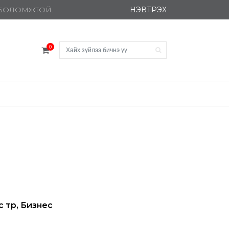
НЭВТРЭХ
Х БОЛОМЖТОЙ.
0
 төр, Бизнес