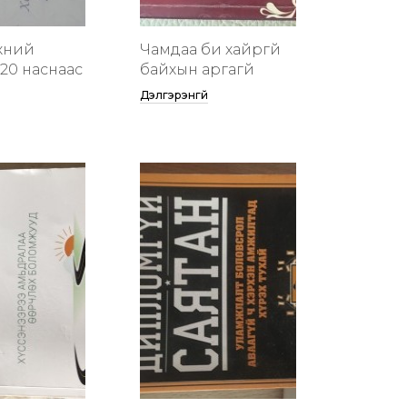
хүний
Чамдаа би хайргүй
20 наснаас
байхын аргагүй
Дэлгэрэнгүй