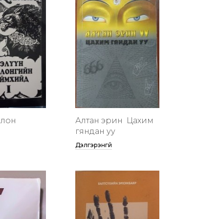
члон
Алтан эрин үү Цахим
гяндан уу
Дэлгэрэнгүй