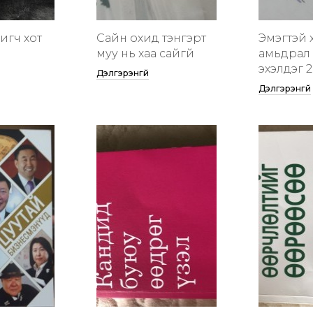
гигч хот
Сайн охид тэнгэрт
Эмэгтэй 
муу нь хаа сайгүй
амьдрал 
эхэлдэг 2
Дэлгэрэнгүй
Дэлгэрэнгүй