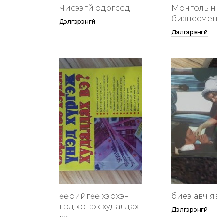
Чисээгүй одогсод
Монголын 
бизнесменү
Дэлгэрэнгүй
Дэлгэрэнгүй
өөрийгөө хэрхэн
биеэ авч я
үнэд хүргэж худалдах
Дэлгэрэнгүй