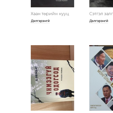
Хаан төрийн нууц
Сэтгэл зал
Дэлгэрэнгүй
Дэлгэрэнгүй