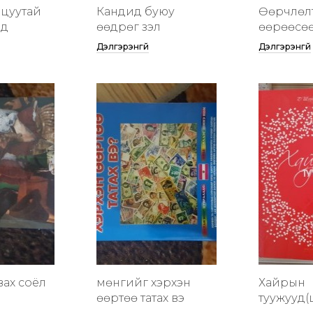
цуутай
Кандид буюу
Өөрчлөл
үд
өөдрөг үзэл
өөрөөсө
Дэлгэрэнгүй
Дэлгэрэнгүй
вах соёл
мөнгийг хэрхэн
Хайрын
өөртөө татах вэ
туужууд(