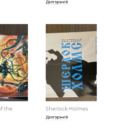
Дэлгэрэнгүй
f the
Sherlock Holmes
Дэлгэрэнгүй