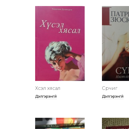
Хүсэл хясал
Сүрчиг
Дэлгэрэнгүй
Дэлгэрэнгүй