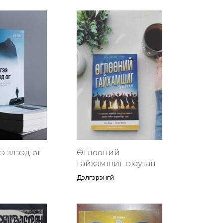
 үзүүлээд өг
Өглөөний
гайхамшиг оюутан
Дэлгэрэнгүй