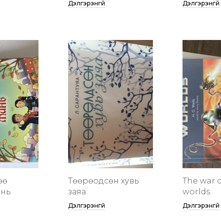
Дэлгэрэнгүй
Дэлгэрэнгүй
өө
Төөрөодсөн хувь
The war o
инь
заяа
worlds
Дэлгэрэнгүй
Дэлгэрэнгүй