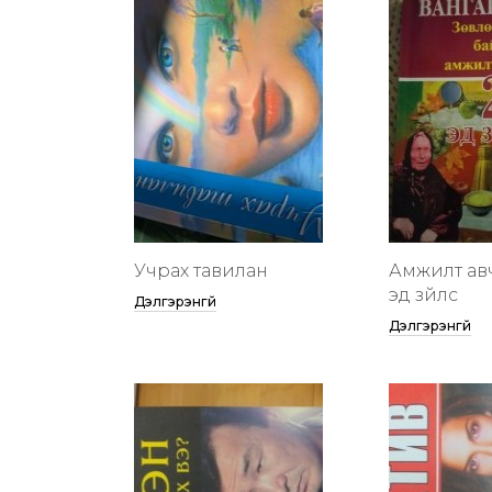
Учрах тавилан
Амжилт ав
эд зүйлс
Дэлгэрэнгүй
Дэлгэрэнгүй