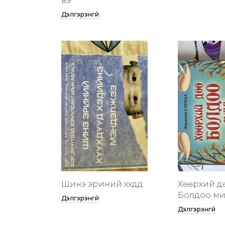
вэ
Дэлгэрэнгүй
Шинэ эриний хүүхдүүд
Хөөрхий д
Болдоо м
Дэлгэрэнгүй
Дэлгэрэнгүй