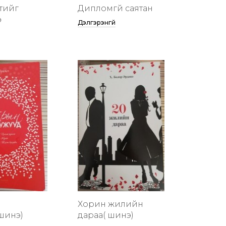
тийг
Дипломгүй саятан
ө
Дэлгэрэнгүй
Хорин жилийн
шинэ)
дараа( шинэ)