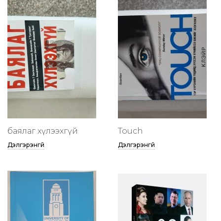
баялаг хүлээхгүй
Touch
Дэлгэрэнгүй
Дэлгэрэнгүй