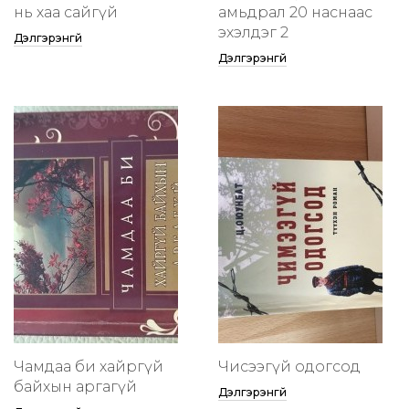
нь хаа сайгүй
амьдрал 20 наснаас
эхэлдэг 2
Дэлгэрэнгүй
Дэлгэрэнгүй
Чамдаа би хайргүй
Чисээгүй одогсод
байхын аргагүй
Дэлгэрэнгүй