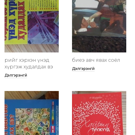
өөрийгөө хэрхэн үнэд
биеэ авч явах соёл
хүргэж худалдах вэ
Дэлгэрэнгүй
Дэлгэрэнгүй