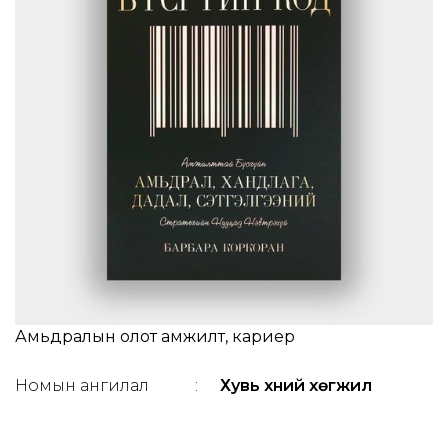
Амьдралын олот амжилт, кариер
Номын ангилал
:
Хувь хүний хөгжил