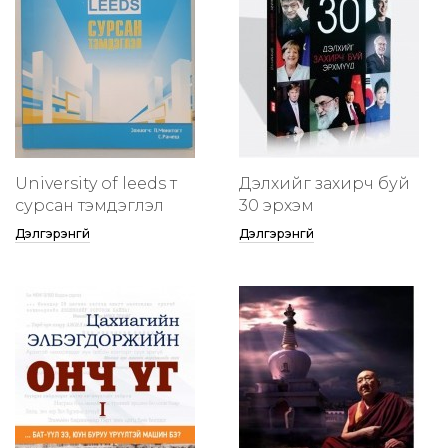
University of leeds т
Дэлхийг захирч буй
сурсан тэмдэглэл
30 эрхэм
Дэлгэрэнгүй
Дэлгэрэнгүй