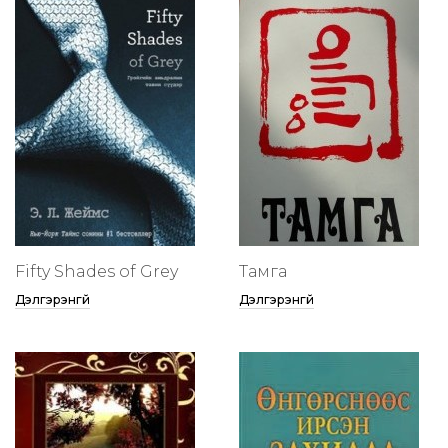
Fifty Shades of Grey
Тамга
Дэлгэрэнгүй
Дэлгэрэнгүй