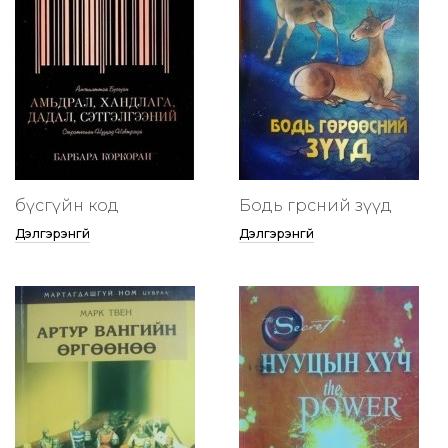
бүсгүйн код
Бодь гөрөөсний зүүд
Дэлгэрэнгүй
Дэлгэрэнгүй