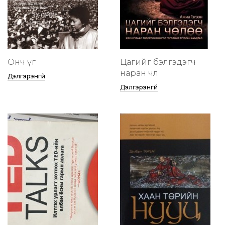
Онч үг
Цагийг бэлгэдэгч
наран чөлөө
Дэлгэрэнгүй
Дэлгэрэнгүй