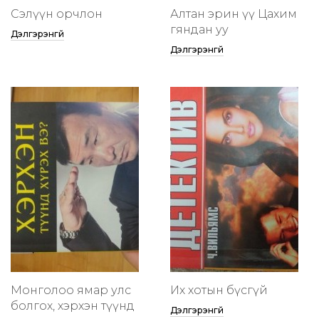
Сэлүүн орчлон
Алтан эрин үү Цахим
гяндан уу
Дэлгэрэнгүй
Дэлгэрэнгүй
Монголоо ямар улс
Их хотын бүсгүй
болгох, хэрхэн түүнд
Дэлгэрэнгүй