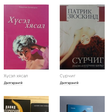
Хүсэл хясал
Сүрчиг
Дэлгэрэнгүй
Дэлгэрэнгүй