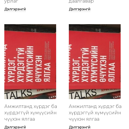
урлаг
даалгавар
Дэлгэрэнгүй
Дэлгэрэнгүй
Амжилтанд хүрдэг ба
Амжилтанд хүрдэг ба
хүрдэггүй хүмүүсийн
хүрдэггүй хүмүүсийн
өчүүхэн ялгаа
өчүүхэн ялгаа
Дэлгэрэнгүй
Дэлгэрэнгүй