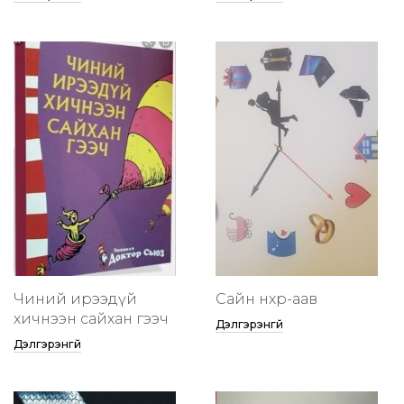
Чиний ирээдүй
Сайн нөхөр-аав
хичнээн сайхан гээч
Дэлгэрэнгүй
Дэлгэрэнгүй