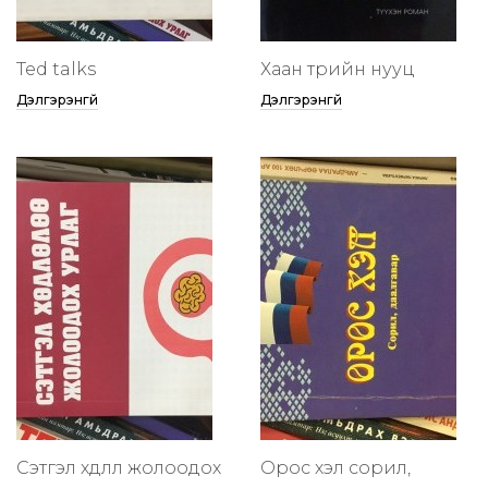
Ted talks
Хаан төрийн нууц
Дэлгэрэнгүй
Дэлгэрэнгүй
Сэтгэл хөдлөлөө жолоодох
Орос хэл сорил,