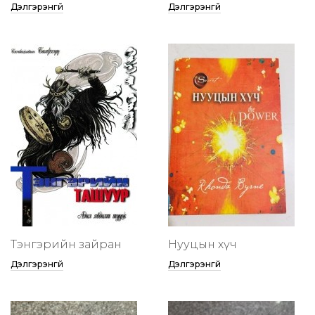
Дэлгэрэнгүй
Дэлгэрэнгүй
Тэнгэрийн зайран
Нууцын хүч
Дэлгэрэнгүй
Дэлгэрэнгүй