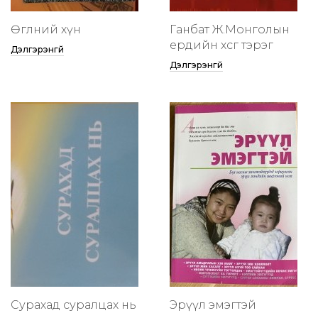
Өглөөний хүн
Ганбат Ж.Монголын
ердийн хөсөг тэрэг
Дэлгэрэнгүй
Дэлгэрэнгүй
Сурахад суралцах нь
Эрүүл эмэгтэй