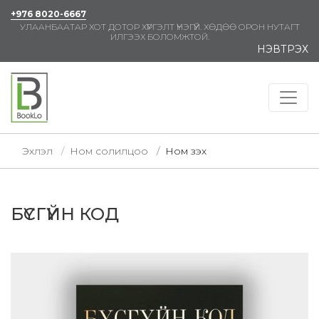
+976 8020-6667
УЛААНБААТАР ХОТ ДОТОР ХҮРГЭЛТ ҮНЭГҮЙ. ХӨДӨӨ ОРОН НУТАГТ
ИЛГЭЭХ БОЛОМЖТОЙ.
НЭВТРЭХ
Эхлэл
Ном солилцоо
Ном үзэх
БҮСГҮЙН КОД