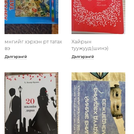
мөнгийг хэрхэн өөртөө татах
Хайрын
вэ
туужууд(шинэ)
Дэлгэрэнгүй
Дэлгэрэнгүй