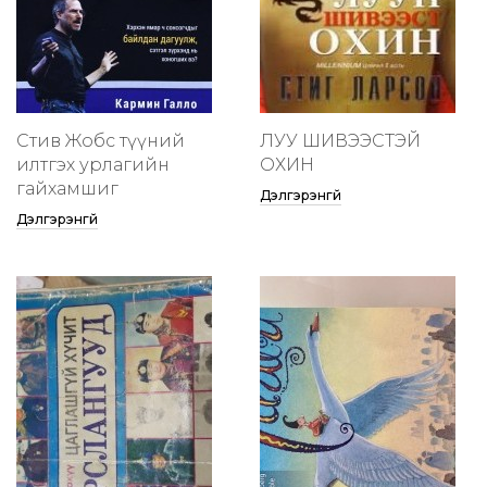
Стив Жобс түүний
ЛУУ ШИВЭЭСТЭЙ
илтгэх урлагийн
ОХИН
гайхамшиг
Дэлгэрэнгүй
Дэлгэрэнгүй