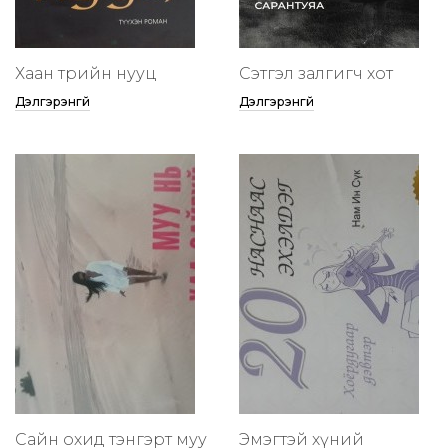
Хаан төрийн нууц
Сэтгэл залгигч хот
Дэлгэрэнгүй
Дэлгэрэнгүй
Сайн охид тэнгэрт муу
Эмэгтэй хүний