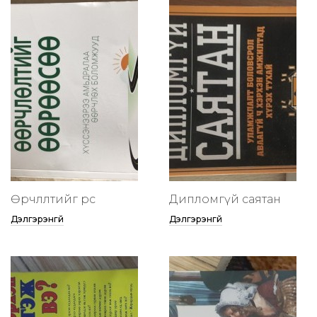
Өөрчлөлтийг өөрөөсөө
Дипломгүй саятан
Дэлгэрэнгүй
Дэлгэрэнгүй