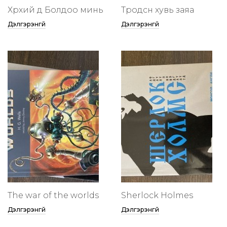
Хөөрхий дөө Болдоо минь
Төөрөодсөн хувь заяа
Дэлгэрэнгүй
Дэлгэрэнгүй
The war of the worlds
Sherlock Holmes
Дэлгэрэнгүй
Дэлгэрэнгүй