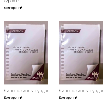
хүрэх вэ
Дэлгэрэнгүй
Кино зохиолын үндэс
Кино зохиолын үндэс
Дэлгэрэнгүй
Дэлгэрэнгүй