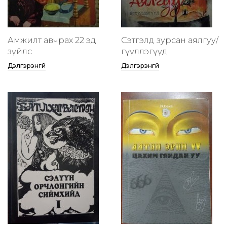
Амжилт авчрах 22 эд
Сэтгэлд зурсан аялгуу/
зүйлс
өгүүллэгүүд
Дэлгэрэнгүй
Дэлгэрэнгүй