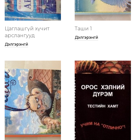
Цаглашгүй хүчит
Таши 1
арслангууд
Дэлгэрэнгүй
Дэлгэрэнгүй