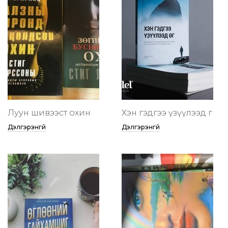
Луун шивээст охин
Хэн гэдгээ үзүүлээд өг
Дэлгэрэнгүй
Дэлгэрэнгүй