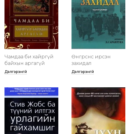
Чамдаа би хайргүй
Өнгөрснөөс ирсэн
байхын аргагүй
захидал
Дэлгэрэнгүй
Дэлгэрэнгүй