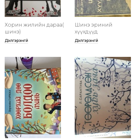
Хорин жилийн дараа(
Шинэ эриний
шинэ)
хүүхдүүд
Дэлгэрэнгүй
Дэлгэрэнгүй