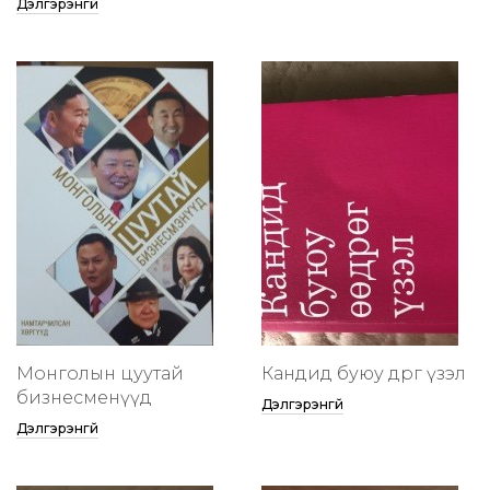
Дэлгэрэнгүй
Монголын цуутай
Кандид буюу өөдрөг үзэл
бизнесменүүд
Дэлгэрэнгүй
Дэлгэрэнгүй