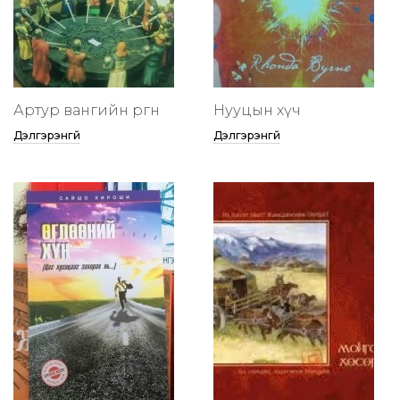
Артур вангийн өргөөнөө
Нууцын хүч
Дэлгэрэнгүй
Дэлгэрэнгүй