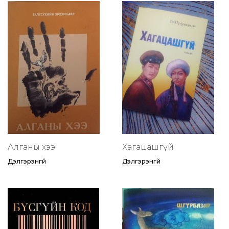
Алганы хээ
Хагацашгүй
Дэлгэрэнгүй
Дэлгэрэнгүй