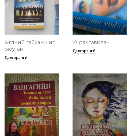
Өглөөний гайхамшиг
Учрах тавилан
оюутан
Дэлгэрэнгүй
Дэлгэрэнгүй