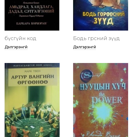
бүсгүйн код
Бодь гөрөөсний зүүд
Дэлгэрэнгүй
Дэлгэрэнгүй