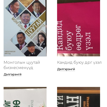
Монголын цуутай
Кандид буюу өөдрөг үзэл
бизнесменүүд
Дэлгэрэнгүй
Дэлгэрэнгүй