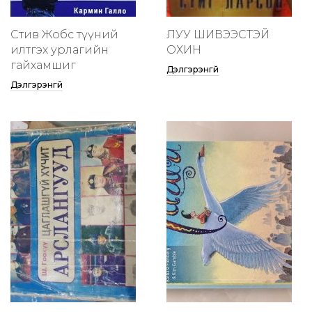
Стив Жобс түүний
ЛУУ ШИВЭЭСТЭЙ
илтгэх урлагийн
ОХИН
гайхамшиг
Дэлгэрэнгүй
Дэлгэрэнгүй