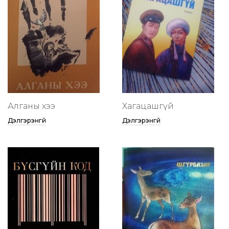
Алганы хээ
Хагацашгүй
Дэлгэрэнгүй
Дэлгэрэнгүй