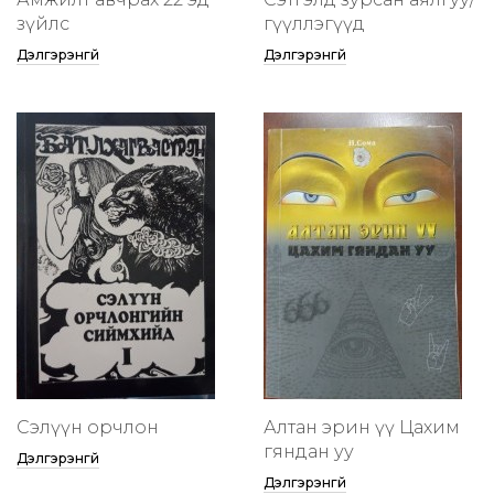
зүйлс
өгүүллэгүүд
Дэлгэрэнгүй
Дэлгэрэнгүй
Сэлүүн орчлон
Алтан эрин үү Цахим
гяндан уу
Дэлгэрэнгүй
Дэлгэрэнгүй