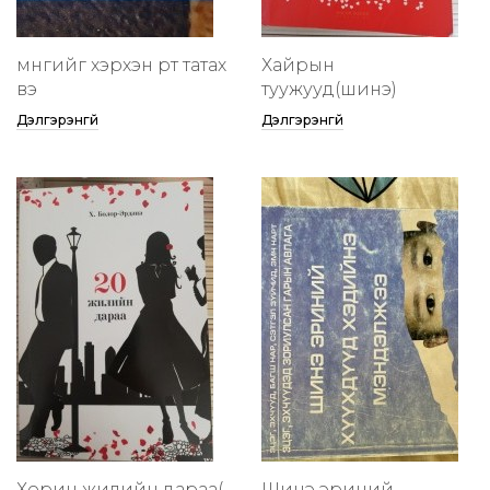
мөнгийг хэрхэн өөртөө татах
Хайрын
вэ
туужууд(шинэ)
Дэлгэрэнгүй
Дэлгэрэнгүй
Хорин жилийн дараа(
Шинэ эриний