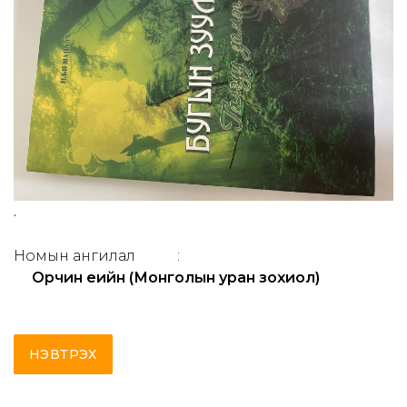
.
Номын ангилал
:
Орчин үеийн (Монголын уран зохиол)
НЭВТРЭХ