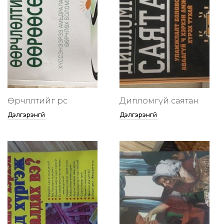
Өөрчлөлтийг өөрөөсөө
Дипломгүй саятан
Дэлгэрэнгүй
Дэлгэрэнгүй