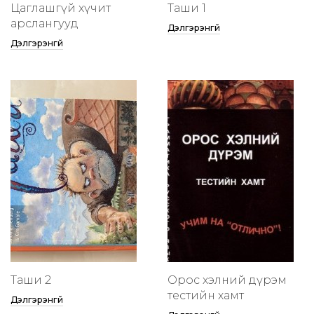
Цаглашгүй хүчит
Таши 1
арслангууд
Дэлгэрэнгүй
Дэлгэрэнгүй
Таши 2
Орос хэлний дүрэм
тестийн хамт
Дэлгэрэнгүй