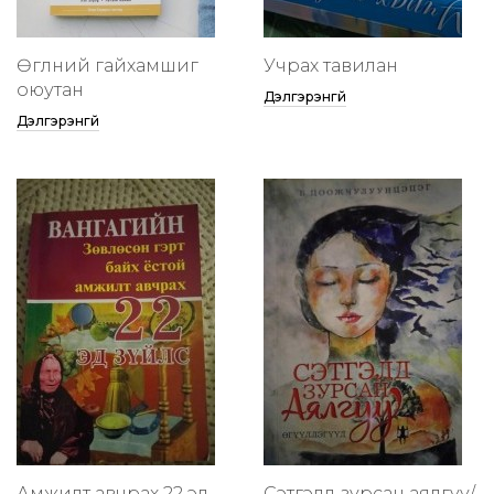
Өглөөний гайхамшиг
Учрах тавилан
оюутан
Дэлгэрэнгүй
Дэлгэрэнгүй
Амжилт авчрах 22 эд
Сэтгэлд зурсан аялгуу/