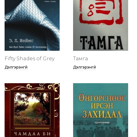
Fifty Shades of Grey
Тамга
Дэлгэрэнгүй
Дэлгэрэнгүй