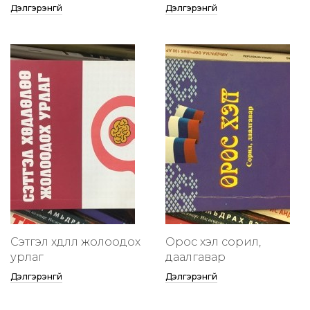
Дэлгэрэнгүй
Дэлгэрэнгүй
Сэтгэл хөдлөлөө жолоодох
Орос хэл сорил,
урлаг
даалгавар
Дэлгэрэнгүй
Дэлгэрэнгүй