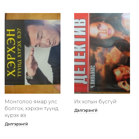
Монголоо ямар улс
Их хотын бүсгүй
болгох, хэрхэн түүнд
Дэлгэрэнгүй
хүрэх вэ
Дэлгэрэнгүй