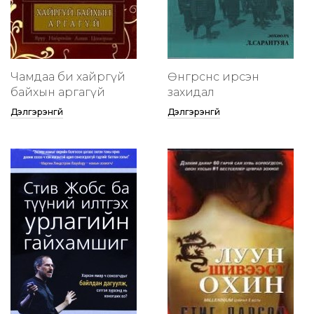
Чамдаа би хайргүй
Өнгөрснөөс ирсэн
байхын аргагүй
захидал
Дэлгэрэнгүй
Дэлгэрэнгүй