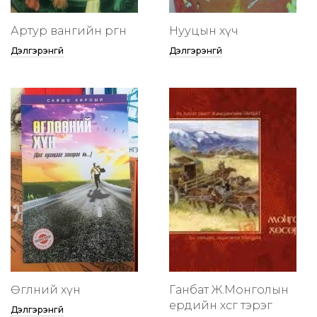
Артур вангийн өргөөнөө
Нууцын хүч
Дэлгэрэнгүй
Дэлгэрэнгүй
Өглөөний хүн
Ганбат Ж.Монголын
ердийн хөсөг тэрэг
Дэлгэрэнгүй