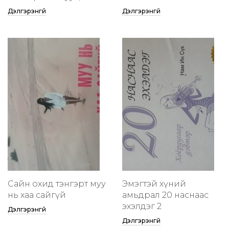
Дэлгэрэнгүй
Дэлгэрэнгүй
Сайн охид тэнгэрт муу
Эмэгтэй хүний
нь хаа сайгүй
амьдрал 20 наснаас
эхэлдэг 2
Дэлгэрэнгүй
Дэлгэрэнгүй