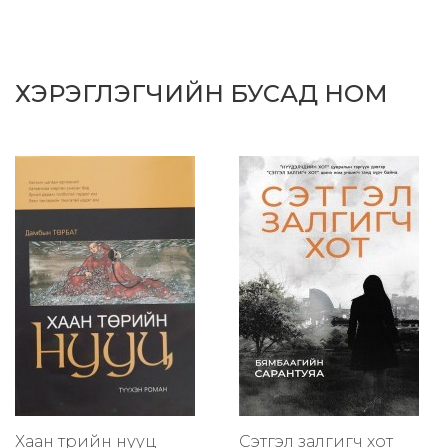
ХЭРЭГЛЭГЧИЙН БУСАД НОМ
Хаан төрийн нууц
Сэтгэл залгигч хот