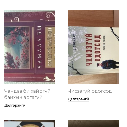
Чамдаа би хайргүй
Чисээгүй одогсод
байхын аргагүй
Дэлгэрэнгүй
Дэлгэрэнгүй