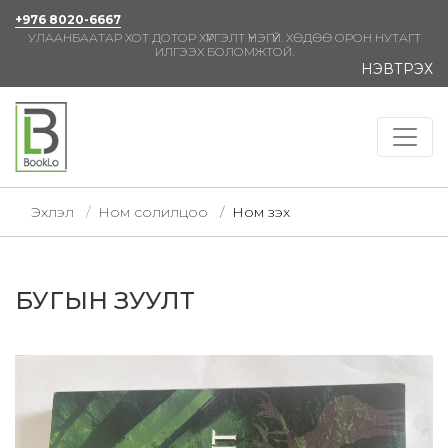
+976 8020-6667
УЛААНБААТАР ХОТ ДОТОР ХҮРГЭЛТ ҮНЭГҮЙ. ХӨДӨӨ ОРОН НУТАГТ
ИЛГЭЭХ БОЛОМЖТОЙ.
НЭВТРЭХ
Эхлэл
Ном солилцоо
Ном үзэх
БУГЫН ЗУУЛТ