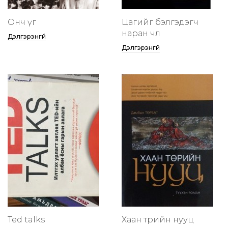
Онч үг
Цагийг бэлгэдэгч
наран чөлөө
Дэлгэрэнгүй
Дэлгэрэнгүй
Ted talks
Хаан төрийн нууц