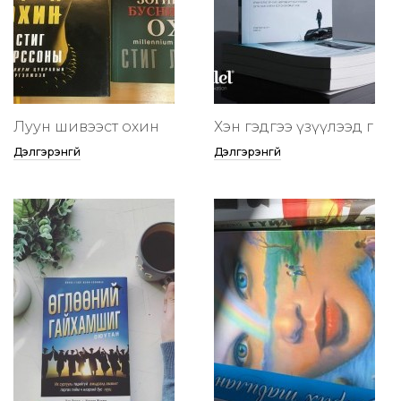
Луун шивээст охин
Хэн гэдгээ үзүүлээд өг
Дэлгэрэнгүй
Дэлгэрэнгүй