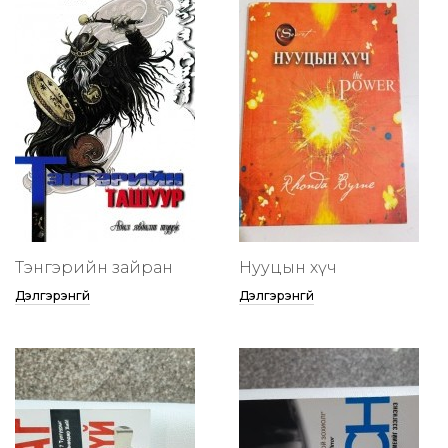
Тэнгэрийн зайран
Нууцын хүч
Дэлгэрэнгүй
Дэлгэрэнгүй