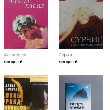
Хүсэл хясал
Сүрчиг
Дэлгэрэнгүй
Дэлгэрэнгүй