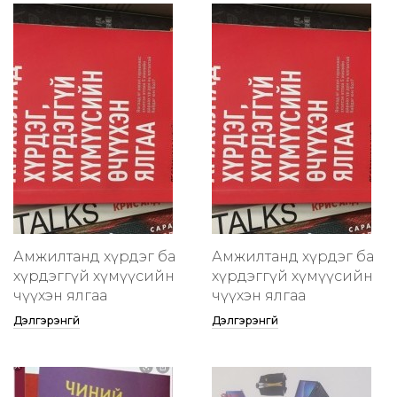
Амжилтанд хүрдэг ба
Амжилтанд хүрдэг ба
хүрдэггүй хүмүүсийн
хүрдэггүй хүмүүсийн
өчүүхэн ялгаа
өчүүхэн ялгаа
Дэлгэрэнгүй
Дэлгэрэнгүй