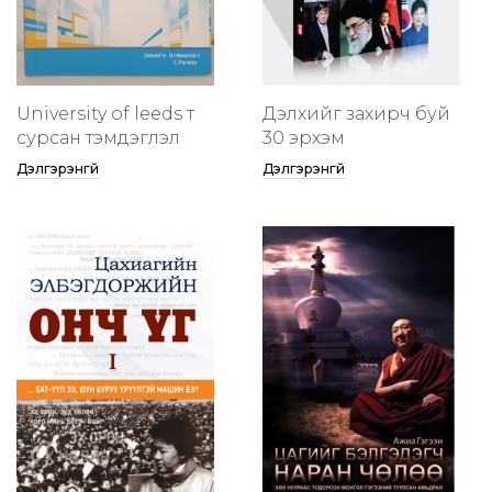
University of leeds т
Дэлхийг захирч буй
сурсан тэмдэглэл
30 эрхэм
Дэлгэрэнгүй
Дэлгэрэнгүй