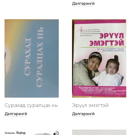
Дэлгэрэнгүй
Сурахад суралцах нь
Эрүүл эмэгтэй
Дэлгэрэнгүй
Дэлгэрэнгүй