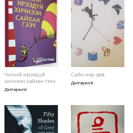
Чиний ирээдүй
Сайн нөхөр-аав
хичнээн сайхан гээч
Дэлгэрэнгүй
Дэлгэрэнгүй