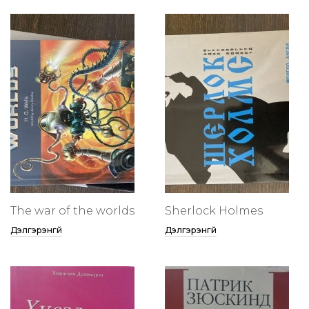
The war of the worlds
Sherlock Holmes
Дэлгэрэнгүй
Дэлгэрэнгүй