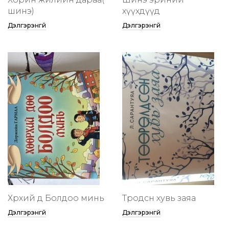
шинэ)
хүүхдүүд
Дэлгэрэнгүй
Дэлгэрэнгүй
Хөөрхий дөө Болдоо минь
Төөрөодсөн хувь заяа
Дэлгэрэнгүй
Дэлгэрэнгүй