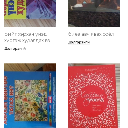
өөрийгөө хэрхэн үнэд
биеэ авч явах соёл
хүргэж худалдах вэ
Дэлгэрэнгүй
Дэлгэрэнгүй