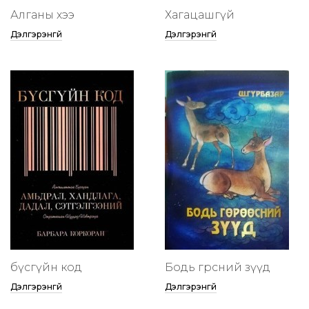
Алганы хээ
Хагацашгүй
Дэлгэрэнгүй
Дэлгэрэнгүй
бүсгүйн код
Бодь гөрөөсний зүүд
Дэлгэрэнгүй
Дэлгэрэнгүй