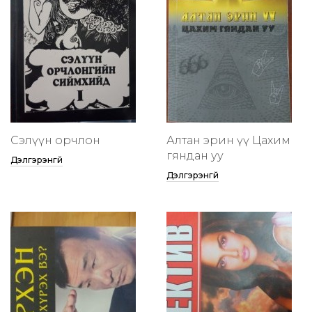
Сэлүүн орчлон
Алтан эрин үү Цахим
гяндан уу
Дэлгэрэнгүй
Дэлгэрэнгүй