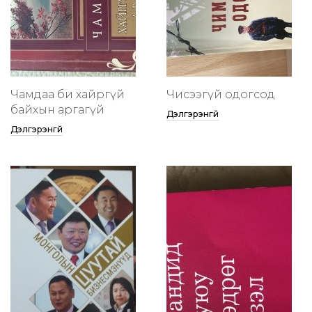
Чамдаа би хайргүй
Чисээгүй одогсод
байхын аргагүй
Дэлгэрэнгүй
Дэлгэрэнгүй