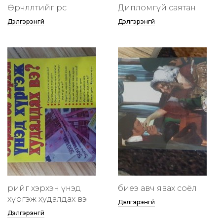
Өөрчлөлтийг өөрөөсөө
Дипломгүй саятан
Дэлгэрэнгүй
Дэлгэрэнгүй
өөрийгөө хэрхэн үнэд
биеэ авч явах соёл
хүргэж худалдах вэ
Дэлгэрэнгүй
Дэлгэрэнгүй