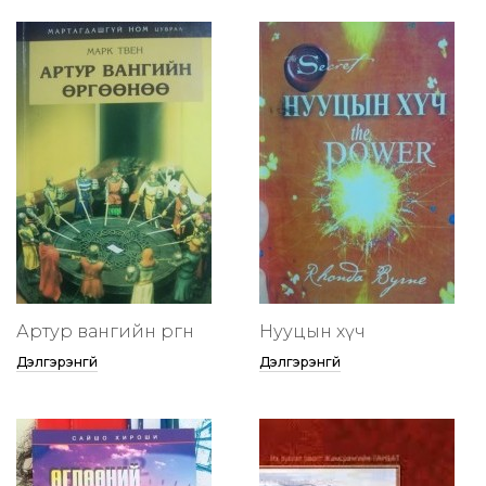
Артур вангийн өргөөнөө
Нууцын хүч
Дэлгэрэнгүй
Дэлгэрэнгүй