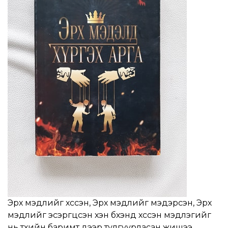
Эрх мэдлийг хүссэн, Эрх мэдлийг мэдэрсэн, Эрх
мэдлийг эсэргүүцсэн хэн бүхэнд хүссэн мэдлэгийг
нь түүхийн баримт дээр тулгуурласан жишээ