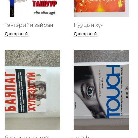
Тэнгэрийн зайран
Нууцын хүч
Дэлгэрэнгүй
Дэлгэрэнгүй
баялаг хүлээхгүй
Touch