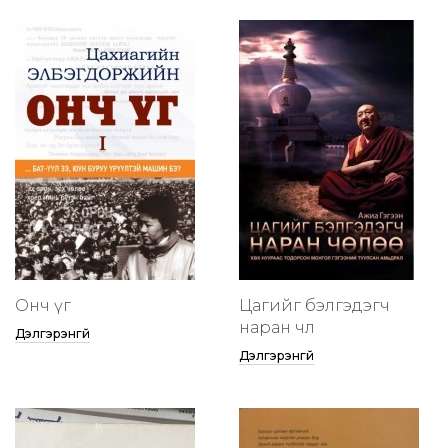
Онч үг
Цагийг бэлгэдэгч
наран чөлөө
Дэлгэрэнгүй
Дэлгэрэнгүй