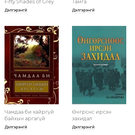
Fifty Shades of Grey
Тамга
Дэлгэрэнгүй
Дэлгэрэнгүй
Чамдаа би хайргүй
Өнгөрснөөс ирсэн
байхын аргагүй
захидал
Дэлгэрэнгүй
Дэлгэрэнгүй