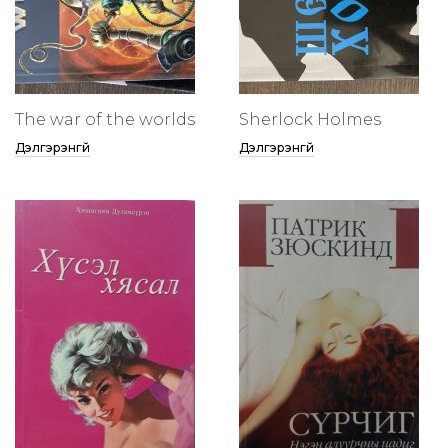
The war of the worlds
Sherlock Holmes
Дэлгэрэнгүй
Дэлгэрэнгүй