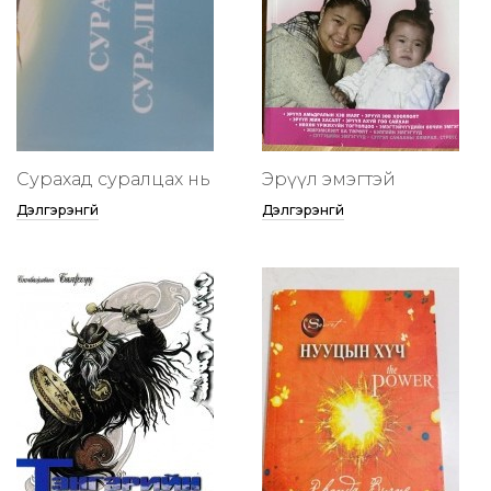
Сурахад суралцах нь
Эрүүл эмэгтэй
Дэлгэрэнгүй
Дэлгэрэнгүй