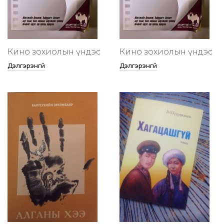
Кино зохиолын үндэс
Кино зохиолын үндэс
Дэлгэрэнгүй
Дэлгэрэнгүй