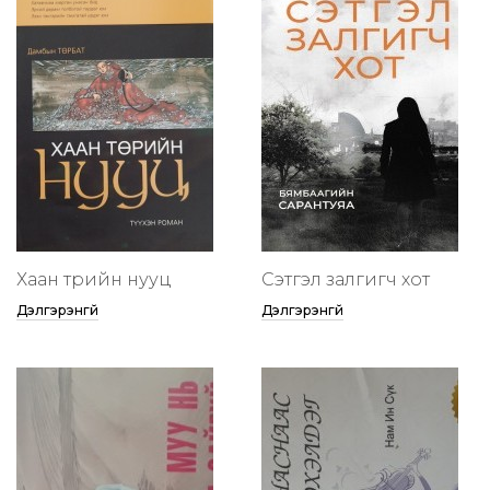
Хаан төрийн нууц
Сэтгэл залгигч хот
Дэлгэрэнгүй
Дэлгэрэнгүй