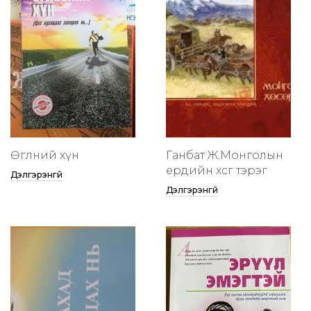
Өглөөний хүн
Ганбат Ж.Монголын
ердийн хөсөг тэрэг
Дэлгэрэнгүй
Дэлгэрэнгүй