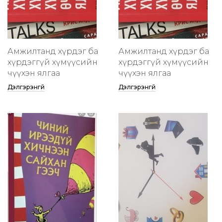
Амжилтанд хүрдэг ба
Амжилтанд хүрдэг ба
хүрдэггүй хүмүүсийн
хүрдэггүй хүмүүсийн
өчүүхэн ялгаа
өчүүхэн ялгаа
Дэлгэрэнгүй
Дэлгэрэнгүй