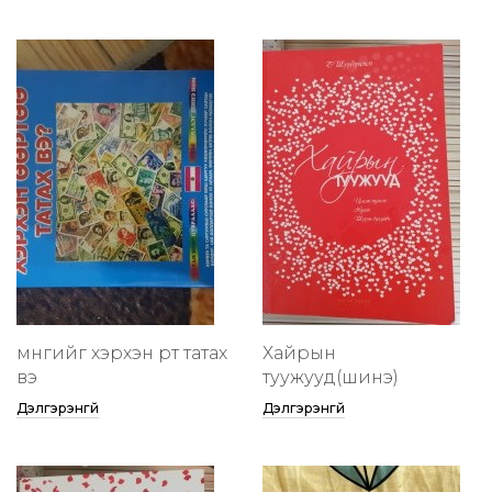
мөнгийг хэрхэн өөртөө татах
Хайрын
вэ
туужууд(шинэ)
Дэлгэрэнгүй
Дэлгэрэнгүй