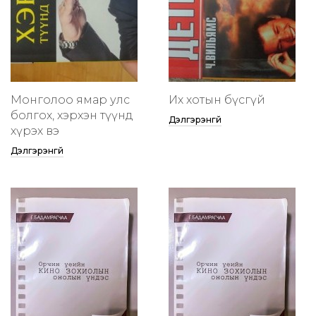
Монголоо ямар улс
Их хотын бүсгүй
болгох, хэрхэн түүнд
Дэлгэрэнгүй
хүрэх вэ
Дэлгэрэнгүй