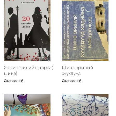
Хорин жилийн дараа(
Шинэ эриний
шинэ)
хүүхдүүд
Дэлгэрэнгүй
Дэлгэрэнгүй