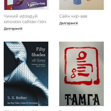
Чиний ирээдүй
Сайн нөхөр-аав
хичнээн сайхан гээч
Дэлгэрэнгүй
Дэлгэрэнгүй