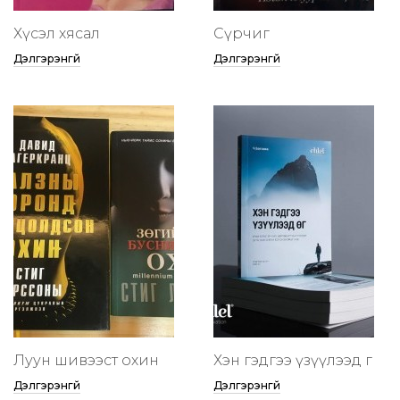
Хүсэл хясал
Сүрчиг
Дэлгэрэнгүй
Дэлгэрэнгүй
Луун шивээст охин
Хэн гэдгээ үзүүлээд өг
Дэлгэрэнгүй
Дэлгэрэнгүй