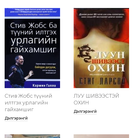
Стив Жобс түүний
ЛУУ ШИВЭЭСТЭЙ
илтгэх урлагийн
ОХИН
гайхамшиг
Дэлгэрэнгүй
Дэлгэрэнгүй