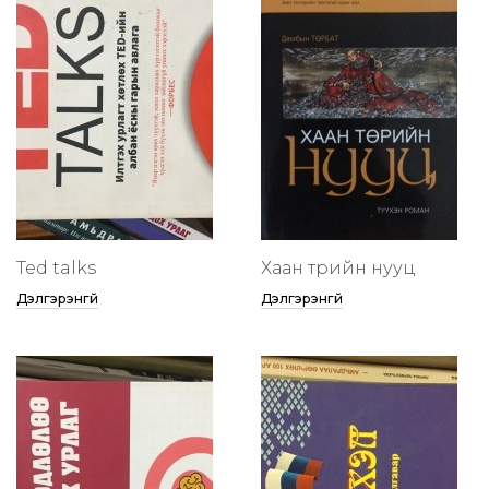
Ted talks
Хаан төрийн нууц
Дэлгэрэнгүй
Дэлгэрэнгүй