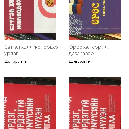
Сэтгэл хөдлөлөө жолоодох
Орос хэл сорил,
урлаг
даалгавар
Дэлгэрэнгүй
Дэлгэрэнгүй