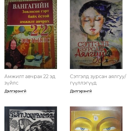
Амжилт авчрах 22 эд
Сэтгэлд зурсан аялгуу/
зүйлс
өгүүллэгүүд
Дэлгэрэнгүй
Дэлгэрэнгүй