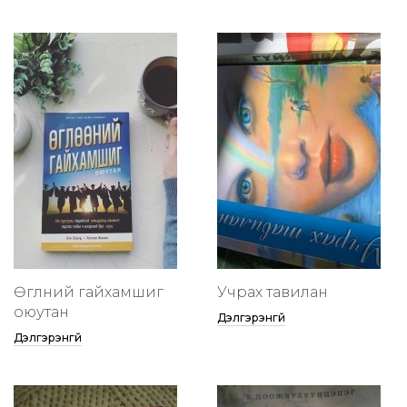
Өглөөний гайхамшиг
Учрах тавилан
оюутан
Дэлгэрэнгүй
Дэлгэрэнгүй