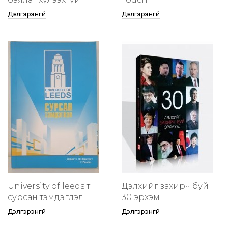
Дэлгэрэнгүй
Дэлгэрэнгүй
University of leeds т
Дэлхийг захирч буй
сурсан тэмдэглэл
30 эрхэм
Дэлгэрэнгүй
Дэлгэрэнгүй