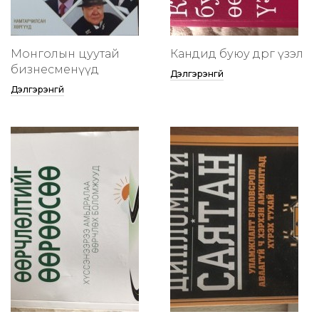
Монголын цуутай
Кандид буюу өөдрөг үзэл
бизнесменүүд
Дэлгэрэнгүй
Дэлгэрэнгүй