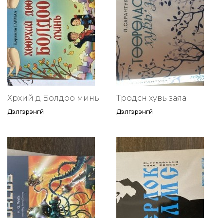
Хөөрхий дөө Болдоо минь
Төөрөодсөн хувь заяа
Дэлгэрэнгүй
Дэлгэрэнгүй