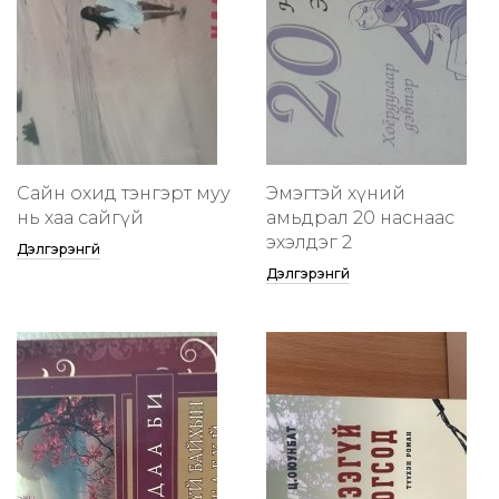
Сайн охид тэнгэрт муу
Эмэгтэй хүний
нь хаа сайгүй
амьдрал 20 наснаас
эхэлдэг 2
Дэлгэрэнгүй
Дэлгэрэнгүй