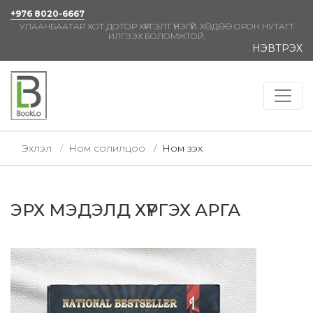
+976 8020-6667
УЛААНБААТАР ХОТ ДОТОР ХҮРГЭЛТ ҮНЭГҮЙ. ХӨДӨӨ ОРОН НУТАГТ
ИЛГЭЭХ БОЛОМЖТОЙ.
НЭВТРЭХ
Эхлэл
Ном солилцоо
Ном үзэх
ЭРХ МЭДЭЛД ХҮРГЭХ АРГА