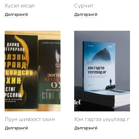
Хүсэл хясал
Сүрчиг
Дэлгэрэнгүй
Дэлгэрэнгүй
Луун шивээст охин
Хэн гэдгээ үзүүлээд өг
Дэлгэрэнгүй
Дэлгэрэнгүй