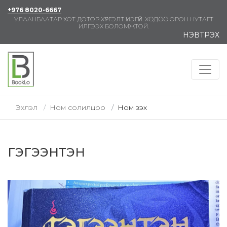
+976 8020-6667
УЛААНБААТАР ХОТ ДОТОР ХҮРГЭЛТ ҮНЭГҮЙ. ХӨДӨӨ ОРОН НУТАГТ
ИЛГЭЭХ БОЛОМЖТОЙ.
НЭВТРЭХ
Эхлэл
Ном солилцоо
Ном үзэх
ГЭГЭЭНТЭН