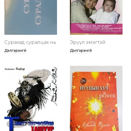
Сурахад суралцах нь
Эрүүл эмэгтэй
Дэлгэрэнгүй
Дэлгэрэнгүй