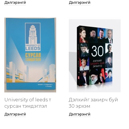
Дэлгэрэнгүй
Дэлгэрэнгүй
University of leeds т
Дэлхийг захирч буй
сурсан тэмдэглэл
30 эрхэм
Дэлгэрэнгүй
Дэлгэрэнгүй