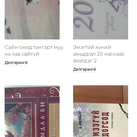
Сайн охид тэнгэрт муу
Эмэгтэй хүний
нь хаа сайгүй
амьдрал 20 наснаас
эхэлдэг 2
Дэлгэрэнгүй
Дэлгэрэнгүй