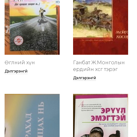
Өглөөний хүн
Ганбат Ж.Монголын
ердийн хөсөг тэрэг
Дэлгэрэнгүй
Дэлгэрэнгүй