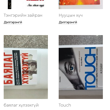
Тэнгэрийн зайран
Нууцын хүч
Дэлгэрэнгүй
Дэлгэрэнгүй
баялаг хүлээхгүй
Touch