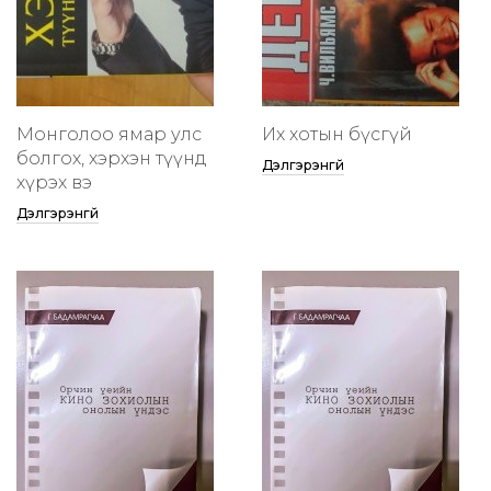
Монголоо ямар улс
Их хотын бүсгүй
болгох, хэрхэн түүнд
Дэлгэрэнгүй
хүрэх вэ
Дэлгэрэнгүй