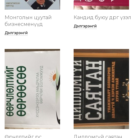
Монголын цуутай
Кандид буюу өөдрөг үзэл
бизнесменүүд
Дэлгэрэнгүй
Дэлгэрэнгүй
Өөрчлөлтийг өөрөөсөө
Дипломгүй саятан