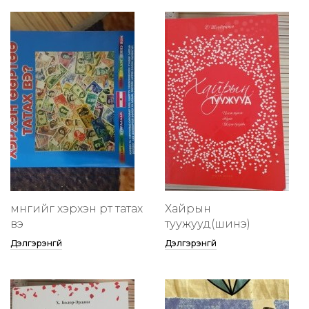
мөнгийг хэрхэн өөртөө татах
Хайрын
вэ
туужууд(шинэ)
Дэлгэрэнгүй
Дэлгэрэнгүй