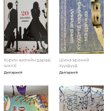
Хорин жилийн дараа(
Шинэ эриний
шинэ)
хүүхдүүд
Дэлгэрэнгүй
Дэлгэрэнгүй