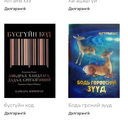
Алганы хээ
Хагацашгүй
Дэлгэрэнгүй
Дэлгэрэнгүй
бүсгүйн код
Бодь гөрөөсний зүүд
Дэлгэрэнгүй
Дэлгэрэнгүй