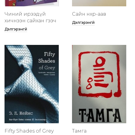
Чиний ирээдүй
Сайн нөхөр-аав
хичнээн сайхан гээч
Дэлгэрэнгүй
Дэлгэрэнгүй
Fifty Shades of Grey
Тамга