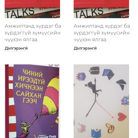
Амжилтанд хүрдэг ба
Амжилтанд хүрдэг ба
хүрдэггүй хүмүүсийн
хүрдэггүй хүмүүсийн
өчүүхэн ялгаа
өчүүхэн ялгаа
Дэлгэрэнгүй
Дэлгэрэнгүй