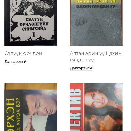
Сэлүүн орчлон
Алтан эрин үү Цахим
гяндан уу
Дэлгэрэнгүй
Дэлгэрэнгүй