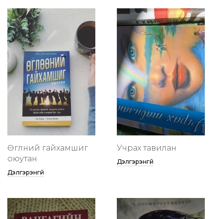
Өглөөний гайхамшиг
Учрах тавилан
оюутан
Дэлгэрэнгүй
Дэлгэрэнгүй