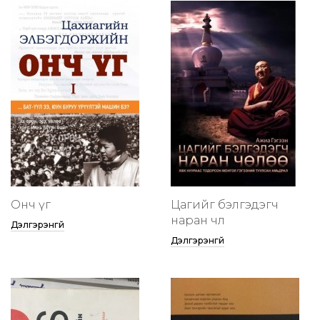
Онч үг
Цагийг бэлгэдэгч
наран чөлөө
Дэлгэрэнгүй
Дэлгэрэнгүй