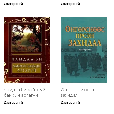
Дэлгэрэнгүй
Дэлгэрэнгүй
Чамдаа би хайргүй
Өнгөрснөөс ирсэн
байхын аргагүй
захидал
Дэлгэрэнгүй
Дэлгэрэнгүй