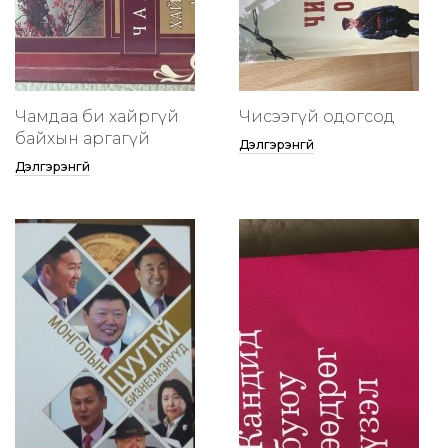
Чамдаа би хайргүй
Чисээгүй одогсод
байхын аргагүй
Дэлгэрэнгүй
Дэлгэрэнгүй