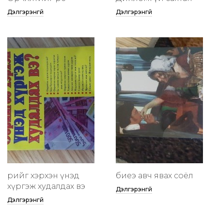
Дэлгэрэнгүй
Дэлгэрэнгүй
өөрийгөө хэрхэн үнэд
биеэ авч явах соёл
хүргэж худалдах вэ
Дэлгэрэнгүй
Дэлгэрэнгүй