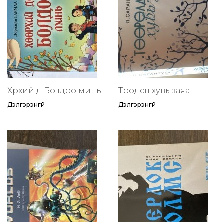
Хөөрхий дөө Болдоо минь
Төөрөодсөн хувь заяа
Дэлгэрэнгүй
Дэлгэрэнгүй