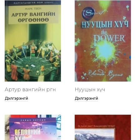
Артур вангийн өргөөнөө
Нууцын хүч
Дэлгэрэнгүй
Дэлгэрэнгүй