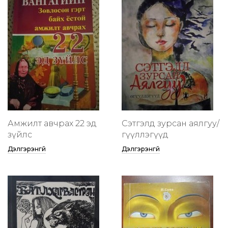
Амжилт авчрах 22 эд
Сэтгэлд зурсан аялгуу/
зүйлс
өгүүллэгүүд
Дэлгэрэнгүй
Дэлгэрэнгүй