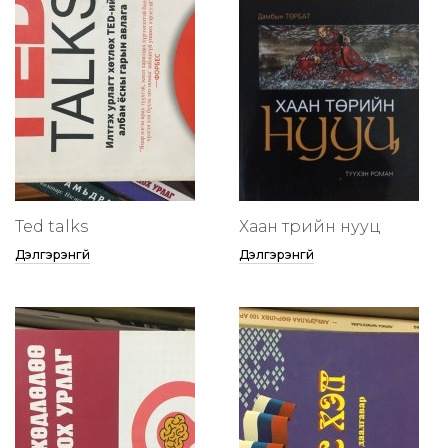
Ted talks
Хаан төрийн нууц
Дэлгэрэнгүй
Дэлгэрэнгүй