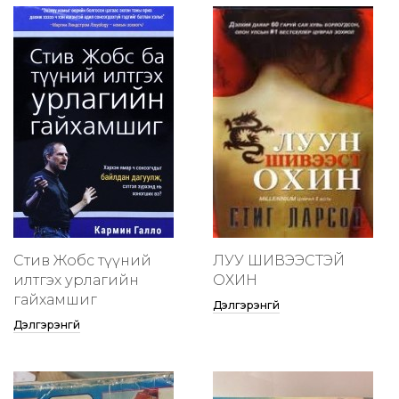
Стив Жобс түүний
ЛУУ ШИВЭЭСТЭЙ
илтгэх урлагийн
ОХИН
гайхамшиг
Дэлгэрэнгүй
Дэлгэрэнгүй