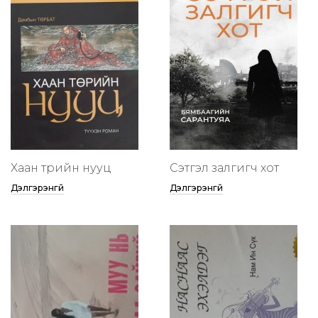
Хаан төрийн нууц
Сэтгэл залгигч хот
Дэлгэрэнгүй
Дэлгэрэнгүй