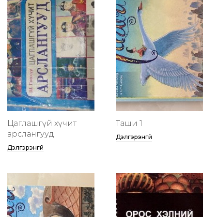
Цаглашгүй хүчит
Таши 1
арслангууд
Дэлгэрэнгүй
Дэлгэрэнгүй