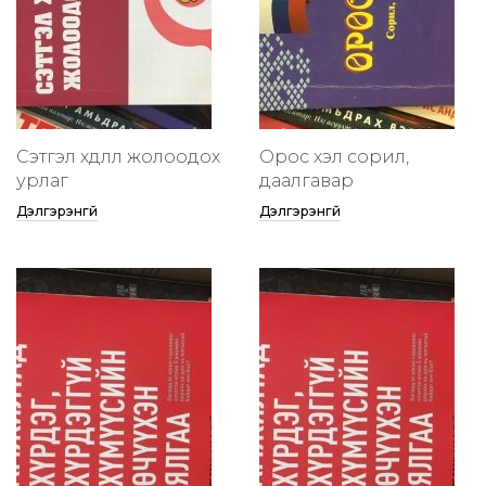
Сэтгэл хөдлөлөө жолоодох
Орос хэл сорил,
урлаг
даалгавар
Дэлгэрэнгүй
Дэлгэрэнгүй