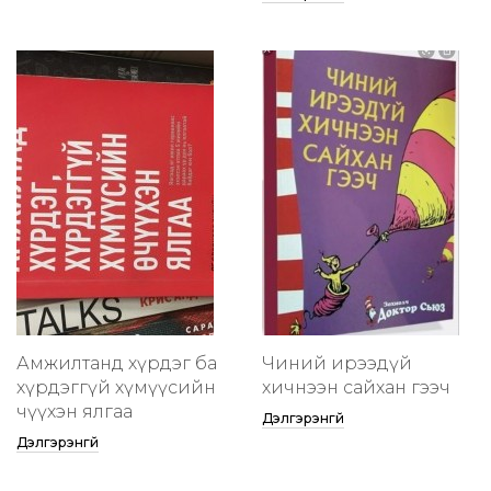
Амжилтанд хүрдэг ба
Чиний ирээдүй
хүрдэггүй хүмүүсийн
хичнээн сайхан гээч
өчүүхэн ялгаа
Дэлгэрэнгүй
Дэлгэрэнгүй