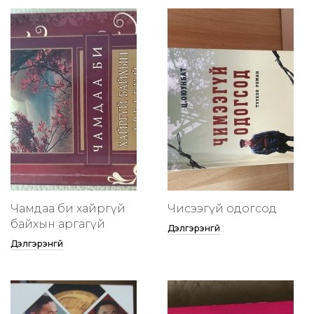
Чамдаа би хайргүй
Чисээгүй одогсод
байхын аргагүй
Дэлгэрэнгүй
Дэлгэрэнгүй