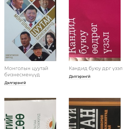
Монголын цуутай
Кандид буюу өөдрөг үзэл
бизнесменүүд
Дэлгэрэнгүй
Дэлгэрэнгүй