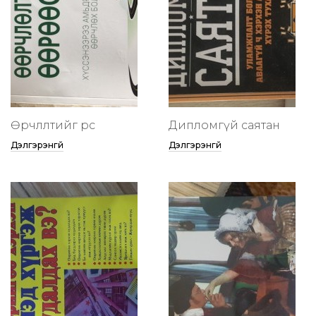
Өөрчлөлтийг өөрөөсөө
Дипломгүй саятан
Дэлгэрэнгүй
Дэлгэрэнгүй