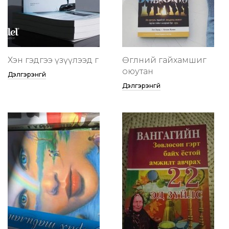
Хэн гэдгээ үзүүлээд өг
Өглөөний гайхамшиг
оюутан
Дэлгэрэнгүй
Дэлгэрэнгүй