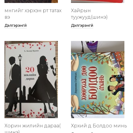
мөнгийг хэрхэн өөртөө татах
Хайрын
вэ
туужууд(шинэ)
Дэлгэрэнгүй
Дэлгэрэнгүй
Хорин жилийн дараа(
Хөөрхий дөө Болдоо минь
шинэ)