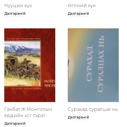
Нууцын хүч
Өглөөний хүн
Дэлгэрэнгүй
Дэлгэрэнгүй
Ганбат Ж.Монголын
Сурахад суралцах нь
ердийн хөсөг тэрэг
Дэлгэрэнгүй
Дэлгэрэнгүй