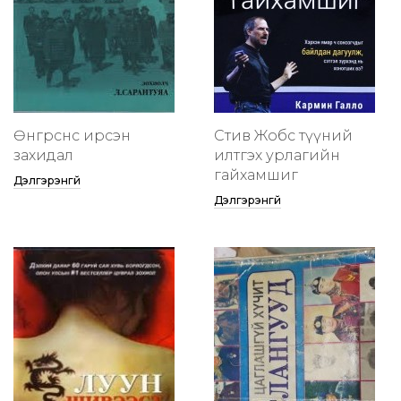
Өнгөрснөөс ирсэн
Стив Жобс түүний
захидал
илтгэх урлагийн
гайхамшиг
Дэлгэрэнгүй
Дэлгэрэнгүй