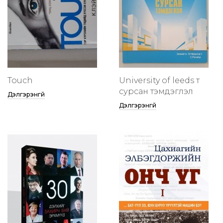
Touch
University of leeds т
сурсан тэмдэглэл
Дэлгэрэнгүй
Дэлгэрэнгүй