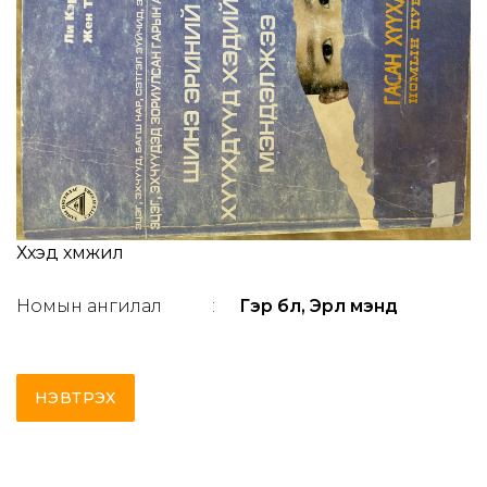
Хүүхэд хүмүүжил
Номын ангилал
:
Гэр бүл, Эрүүл мэнд
НЭВТРЭХ