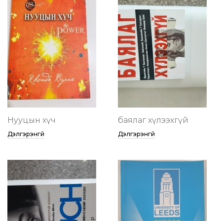
Нууцын хүч
баялаг хүлээхгүй
Дэлгэрэнгүй
Дэлгэрэнгүй