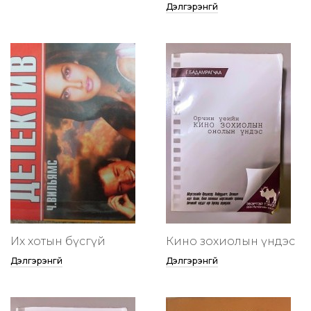
Дэлгэрэнгүй
Их хотын бүсгүй
Кино зохиолын үндэс
Дэлгэрэнгүй
Дэлгэрэнгүй