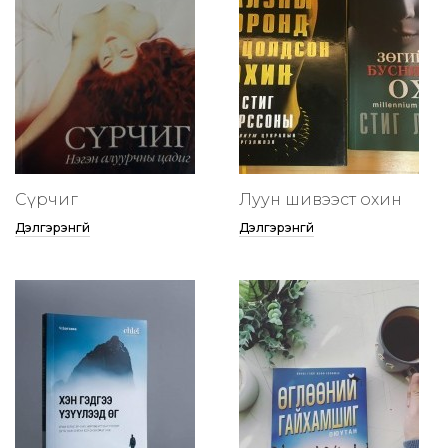
Сүрчиг
Луун шивээст охин
Дэлгэрэнгүй
Дэлгэрэнгүй