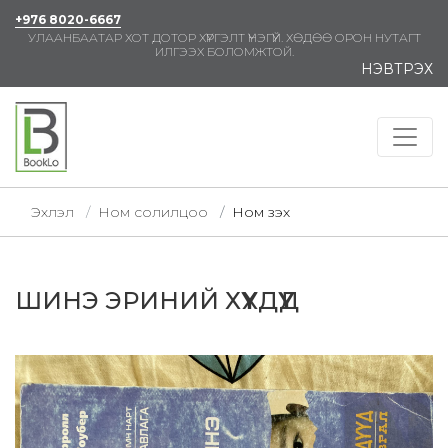
+976 8020-6667
УЛААНБААТАР ХОТ ДОТОР ХҮРГЭЛТ ҮНЭГҮЙ. ХӨДӨӨ ОРОН НУТАГТ
ИЛГЭЭХ БОЛОМЖТОЙ.
НЭВТРЭХ
Эхлэл
Ном солилцоо
Ном үзэх
ШИНЭ ЭРИНИЙ ХҮҮХДҮҮД