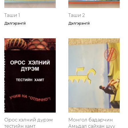
Таши 1
Таши 2
Дэлгэрэнгүй
Дэлгэрэнгүй
Орос хэлний дүрэм
Монгол бадарчин
тестийн хамт
Амьдал сайхан шүү