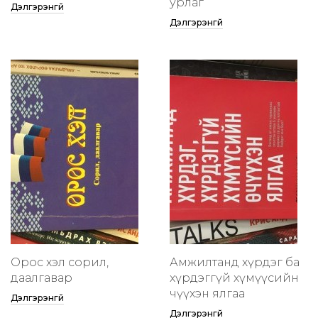
урлаг
Дэлгэрэнгүй
Дэлгэрэнгүй
Орос хэл сорил,
Амжилтанд хүрдэг ба
даалгавар
хүрдэггүй хүмүүсийн
өчүүхэн ялгаа
Дэлгэрэнгүй
Дэлгэрэнгүй