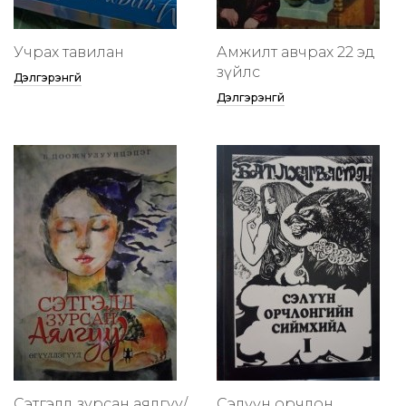
Учрах тавилан
Амжилт авчрах 22 эд
зүйлс
Дэлгэрэнгүй
Дэлгэрэнгүй
Сэтгэлд зурсан аялгуу/
Сэлүүн орчлон