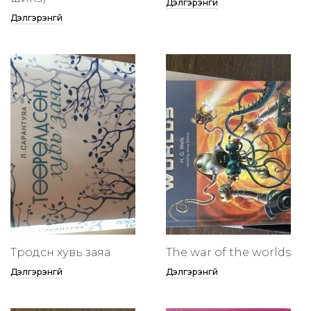
Дэлгэрэнгүй
Дэлгэрэнгүй
Төөрөодсөн хувь заяа
The war of the worlds
Дэлгэрэнгүй
Дэлгэрэнгүй