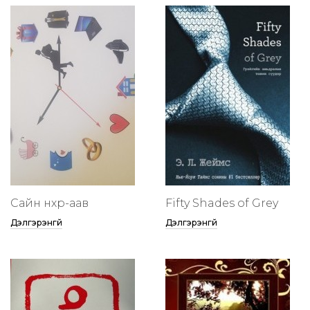
Сайн нөхөр-аав
Fifty Shades of Grey
Дэлгэрэнгүй
Дэлгэрэнгүй