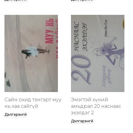
Сайн охид тэнгэрт муу
Эмэгтэй хүний
нь хаа сайгүй
амьдрал 20 наснаас
эхэлдэг 2
Дэлгэрэнгүй
Дэлгэрэнгүй