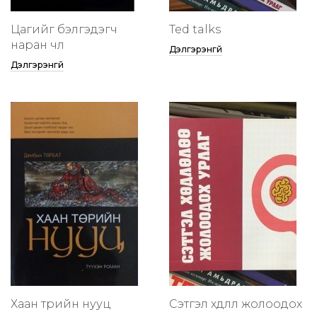
Цагийг бэлгэдэгч
Ted talks
наран чөлөө
Дэлгэрэнгүй
Дэлгэрэнгүй
Хаан төрийн нууц
Сэтгэл хөдлөлөө жолоодох