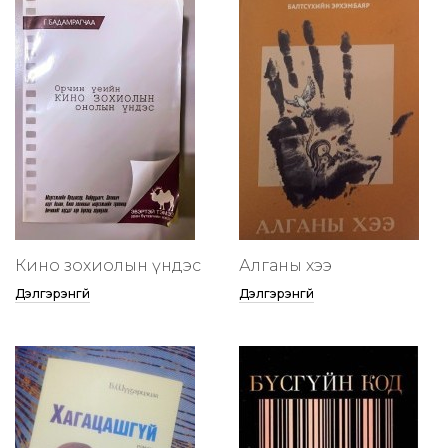
Кино зохиолын үндэс
Алганы хээ
Дэлгэрэнгүй
Дэлгэрэнгүй