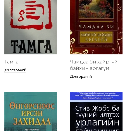
Тамга
Чамдаа би хайргүй
байхын аргагүй
Дэлгэрэнгүй
Дэлгэрэнгүй