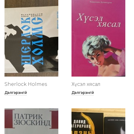
Sherlock Holmes
Хүсэл хясал
Дэлгэрэнгүй
Дэлгэрэнгүй