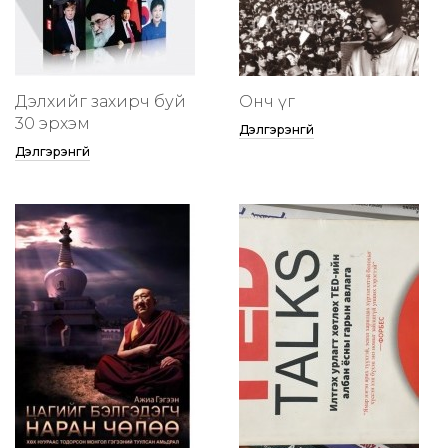
Дэлхийг захирч буй
Онч үг
30 эрхэм
Дэлгэрэнгүй
Дэлгэрэнгүй