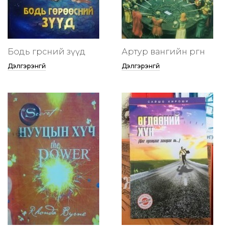
Бодь гөрөөсний зүүд
Артур вангийн өргөөнөө
Дэлгэрэнгүй
Дэлгэрэнгүй