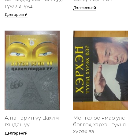
өгүүллэгүүд
Дэлгэрэнгүй
Дэлгэрэнгүй
Алтан эрин үү Цахим
Монголоо ямар улс
гяндан уу
болгох, хэрхэн түүнд
хүрэх вэ
Дэлгэрэнгүй