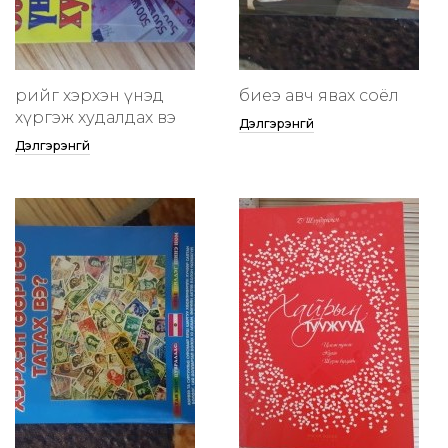
өөрийгөө хэрхэн үнэд
биеэ авч явах соёл
хүргэж худалдах вэ
Дэлгэрэнгүй
Дэлгэрэнгүй