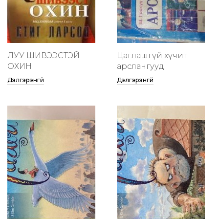
ЛУУ ШИВЭЭСТЭЙ
Цаглашгүй хүчит
ОХИН
арслангууд
Дэлгэрэнгүй
Дэлгэрэнгүй