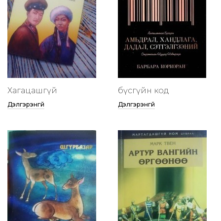
Хагацашгүй
бүсгүйн код
Дэлгэрэнгүй
Дэлгэрэнгүй