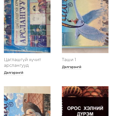
Цаглашгүй хүчит
Таши 1
арслангууд
Дэлгэрэнгүй
Дэлгэрэнгүй