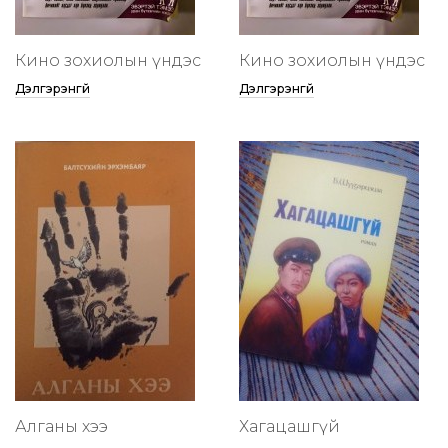
Кино зохиолын үндэс
Кино зохиолын үндэс
Дэлгэрэнгүй
Дэлгэрэнгүй
Алганы хээ
Хагацашгүй