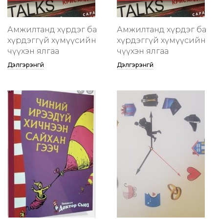
Амжилтанд хүрдэг ба
Амжилтанд хүрдэг ба
хүрдэггүй хүмүүсийн
хүрдэггүй хүмүүсийн
өчүүхэн ялгаа
өчүүхэн ялгаа
Дэлгэрэнгүй
Дэлгэрэнгүй