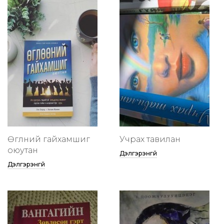
Өглөөний гайхамшиг
Учрах тавилан
оюутан
Дэлгэрэнгүй
Дэлгэрэнгүй