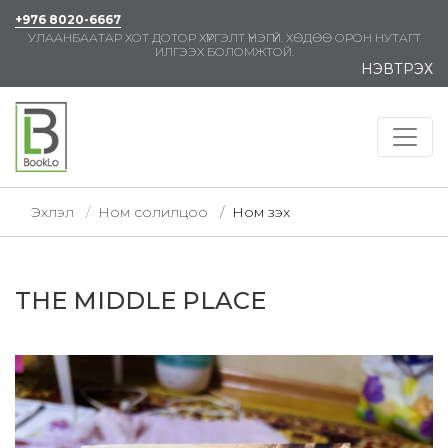
+976 8020-6667
УЛААНБААТАР ХОТ ДОТОР ХҮРГЭЛТ ҮНЭГҮЙ. ХӨДӨӨ ОРОН НУТАГТ
ИЛГЭЭХ БОЛОМЖТОЙ.
НЭВТРЭХ
Эхлэл
Ном солилцоо
Ном үзэх
THE MIDDLE PLACE