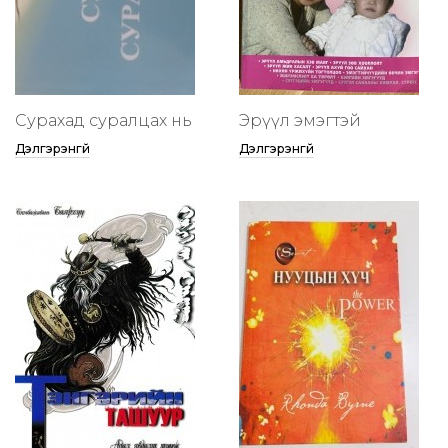
Сурахад суралцах нь
Эрүүл эмэгтэй
Дэлгэрэнгүй
Дэлгэрэнгүй