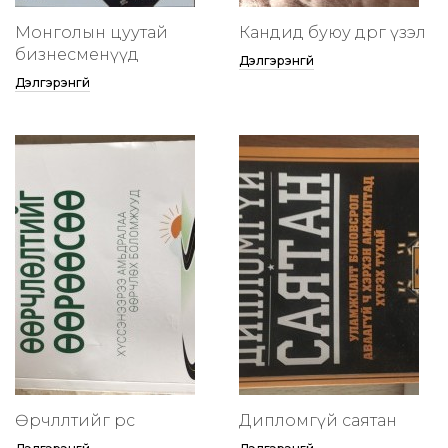
Монголын цуутай
Кандид буюу өөдрөг үзэл
бизнесменүүд
Дэлгэрэнгүй
Дэлгэрэнгүй
Өөрчлөлтийг өөрөөсөө
Дипломгүй саятан