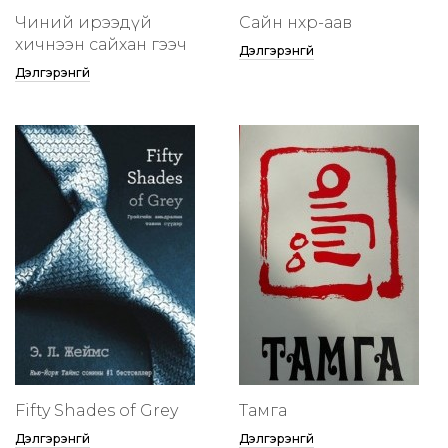
Чиний ирээдүй
Сайн нөхөр-аав
хичнээн сайхан гээч
Дэлгэрэнгүй
Дэлгэрэнгүй
Fifty Shades of Grey
Тамга
Дэлгэрэнгүй
Дэлгэрэнгүй