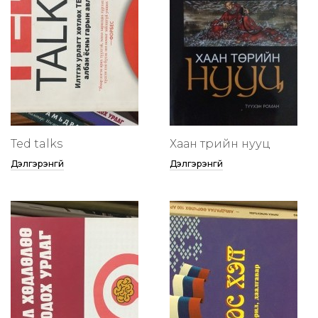
Ted talks
Хаан төрийн нууц
Дэлгэрэнгүй
Дэлгэрэнгүй