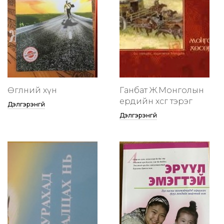
Өглөөний хүн
Ганбат Ж.Монголын
ердийн хөсөг тэрэг
Дэлгэрэнгүй
Дэлгэрэнгүй