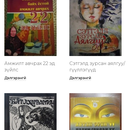
Амжилт авчрах 22 эд
Сэтгэлд зурсан аялгуу/
зүйлс
өгүүллэгүүд
Дэлгэрэнгүй
Дэлгэрэнгүй