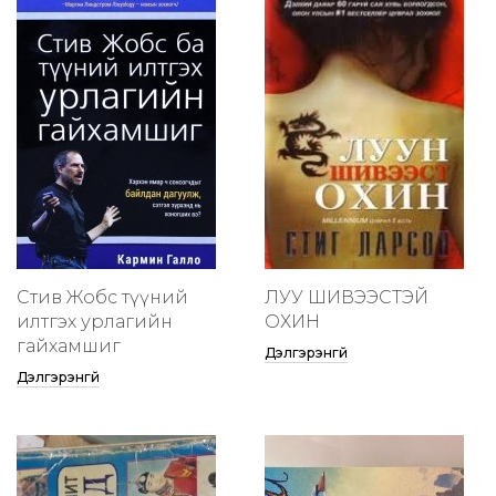
Стив Жобс түүний
ЛУУ ШИВЭЭСТЭЙ
илтгэх урлагийн
ОХИН
гайхамшиг
Дэлгэрэнгүй
Дэлгэрэнгүй