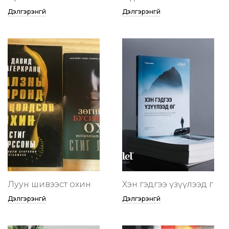
Дэлгэрэнгүй
Дэлгэрэнгүй
Луун шивээст охин
Хэн гэдгээ үзүүлээд өг
Дэлгэрэнгүй
Дэлгэрэнгүй