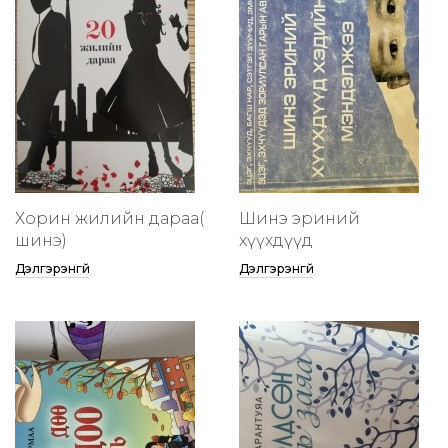
Хорин жилийн дараа(
Шинэ эриний
шинэ)
хүүхдүүд
Дэлгэрэнгүй
Дэлгэрэнгүй