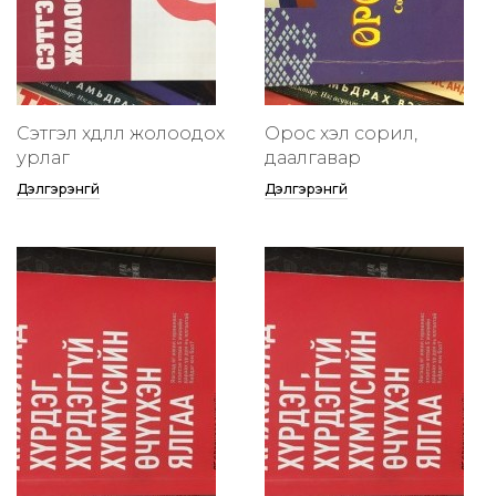
Сэтгэл хөдлөлөө жолоодох
Орос хэл сорил,
урлаг
даалгавар
Дэлгэрэнгүй
Дэлгэрэнгүй