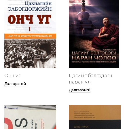
Онч үг
Цагийг бэлгэдэгч
наран чөлөө
Дэлгэрэнгүй
Дэлгэрэнгүй