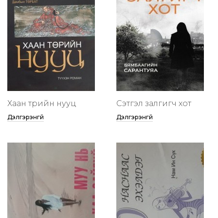
Хаан төрийн нууц
Сэтгэл залгигч хот
Дэлгэрэнгүй
Дэлгэрэнгүй