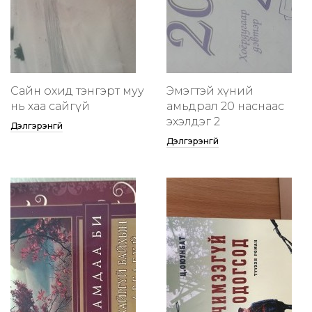
Сайн охид тэнгэрт муу
Эмэгтэй хүний
нь хаа сайгүй
амьдрал 20 наснаас
эхэлдэг 2
Дэлгэрэнгүй
Дэлгэрэнгүй