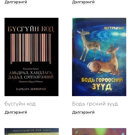
Дэлгэрэнгүй
Дэлгэрэнгүй
бүсгүйн код
Бодь гөрөөсний зүүд
Дэлгэрэнгүй
Дэлгэрэнгүй