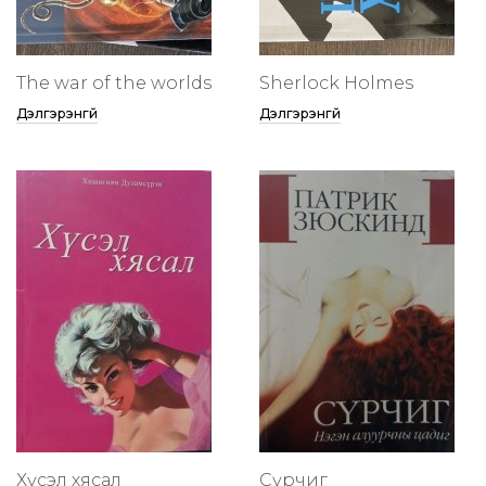
The war of the worlds
Sherlock Holmes
Дэлгэрэнгүй
Дэлгэрэнгүй
Хүсэл хясал
Сүрчиг