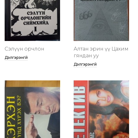
Сэлүүн орчлон
Алтан эрин үү Цахим
гяндан уу
Дэлгэрэнгүй
Дэлгэрэнгүй