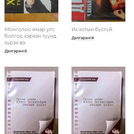
Монголоо ямар улс
Их хотын бүсгүй
болгох, хэрхэн түүнд
Дэлгэрэнгүй
хүрэх вэ
Дэлгэрэнгүй