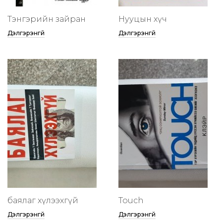
Тэнгэрийн зайран
Нууцын хүч
Дэлгэрэнгүй
Дэлгэрэнгүй
баялаг хүлээхгүй
Touch
Дэлгэрэнгүй
Дэлгэрэнгүй