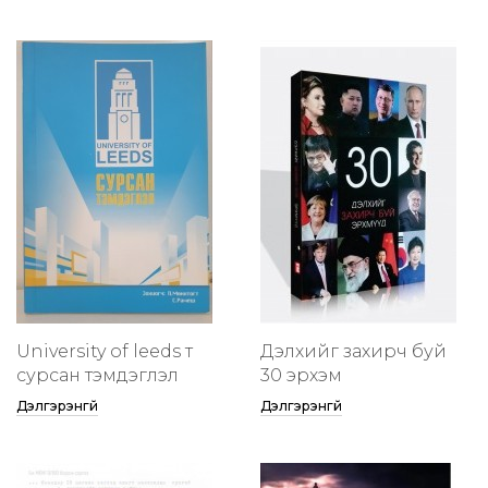
University of leeds т
Дэлхийг захирч буй
сурсан тэмдэглэл
30 эрхэм
Дэлгэрэнгүй
Дэлгэрэнгүй