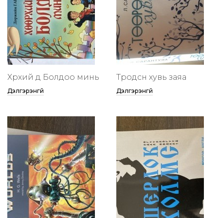
Хөөрхий дөө Болдоо минь
Төөрөодсөн хувь заяа
Дэлгэрэнгүй
Дэлгэрэнгүй