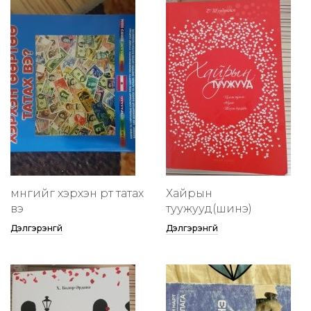
мөнгийг хэрхэн өөртөө татах
Хайрын
вэ
туужууд(шинэ)
Дэлгэрэнгүй
Дэлгэрэнгүй