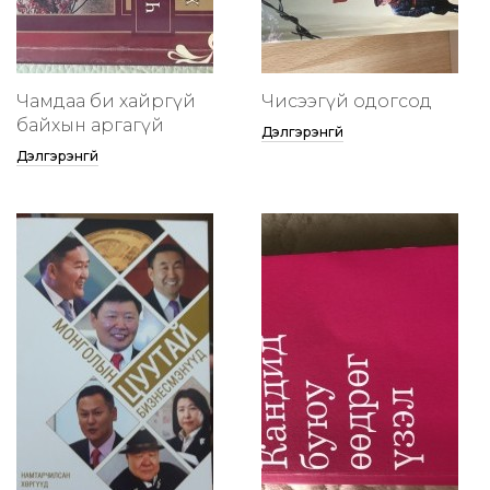
Чамдаа би хайргүй
Чисээгүй одогсод
байхын аргагүй
Дэлгэрэнгүй
Дэлгэрэнгүй