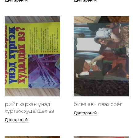
Дэлгэрэнгүй
Дэлгэрэнгүй
өөрийгөө хэрхэн үнэд
биеэ авч явах соёл
хүргэж худалдах вэ
Дэлгэрэнгүй
Дэлгэрэнгүй