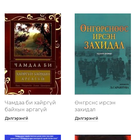
Чамдаа би хайргүй
Өнгөрснөөс ирсэн
байхын аргагүй
захидал
Дэлгэрэнгүй
Дэлгэрэнгүй