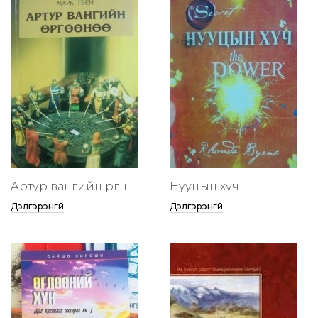
Артур вангийн өргөөнөө
Нууцын хүч
Дэлгэрэнгүй
Дэлгэрэнгүй