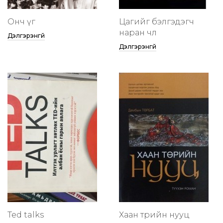
Онч үг
Цагийг бэлгэдэгч
наран чөлөө
Дэлгэрэнгүй
Дэлгэрэнгүй
Ted talks
Хаан төрийн нууц