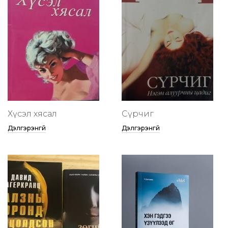
Хүсэл хясал
Сүрчиг
Дэлгэрэнгүй
Дэлгэрэнгүй