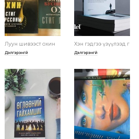
Луун шивээст охин
Хэн гэдгээ үзүүлээд өг
Дэлгэрэнгүй
Дэлгэрэнгүй