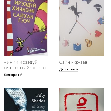
Чиний ирээдүй
Сайн нөхөр-аав
хичнээн сайхан гээч
Дэлгэрэнгүй
Дэлгэрэнгүй