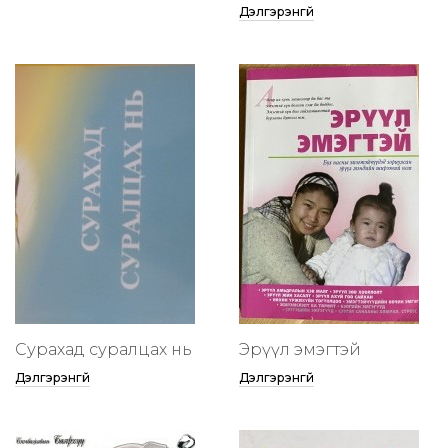
Дэлгэрэнгүй
Сурахад суралцах нь
Эрүүл эмэгтэй
Дэлгэрэнгүй
Дэлгэрэнгүй