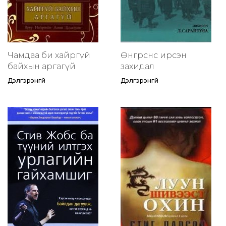
Чамдаа би хайргүй
Өнгөрснөөс ирсэн
байхын аргагүй
захидал
Дэлгэрэнгүй
Дэлгэрэнгүй