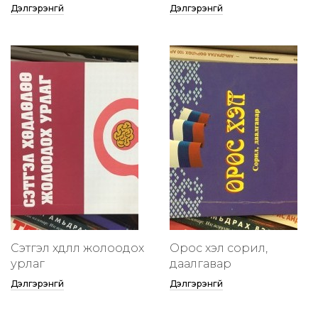
Дэлгэрэнгүй
Дэлгэрэнгүй
Сэтгэл хөдлөлөө жолоодох
Орос хэл сорил,
урлаг
даалгавар
Дэлгэрэнгүй
Дэлгэрэнгүй