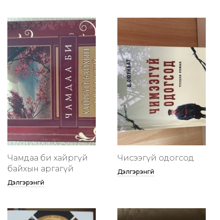
Чамдаа би хайргүй
Чисээгүй одогсод
байхын аргагүй
Дэлгэрэнгүй
Дэлгэрэнгүй