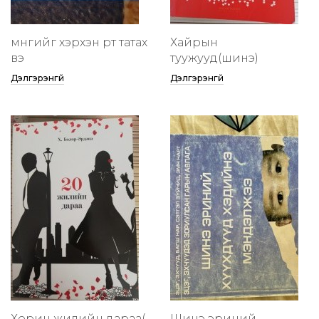
мөнгийг хэрхэн өөртөө татах
Хайрын
вэ
туужууд(шинэ)
Дэлгэрэнгүй
Дэлгэрэнгүй
Хорин жилийн дараа(
Шинэ эриний