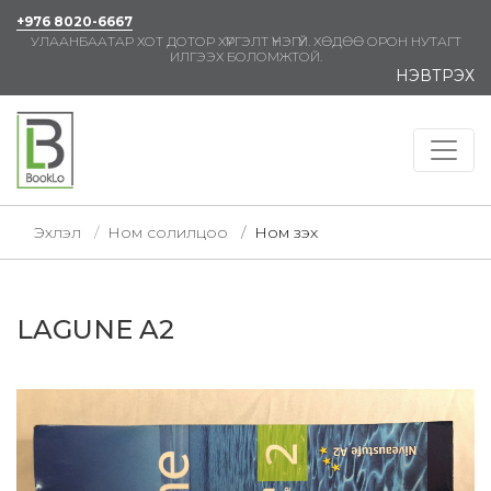
+976 8020-6667
УЛААНБААТАР ХОТ ДОТОР ХҮРГЭЛТ ҮНЭГҮЙ. ХӨДӨӨ ОРОН НУТАГТ
ИЛГЭЭХ БОЛОМЖТОЙ.
НЭВТРЭХ
Эхлэл
Ном солилцоо
Ном үзэх
LAGUNE A2