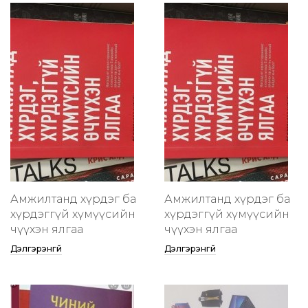
Амжилтанд хүрдэг ба
Амжилтанд хүрдэг ба
хүрдэггүй хүмүүсийн
хүрдэггүй хүмүүсийн
өчүүхэн ялгаа
өчүүхэн ялгаа
Дэлгэрэнгүй
Дэлгэрэнгүй