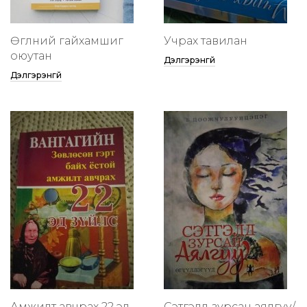
Өглөөний гайхамшиг
Учрах тавилан
оюутан
Дэлгэрэнгүй
Дэлгэрэнгүй
Амжилт авчрах 22 эд
Сэтгэлд зурсан аялгуу/