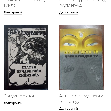
зүйлс
өгүүллэгүүд
Дэлгэрэнгүй
Дэлгэрэнгүй
Сэлүүн орчлон
Алтан эрин үү Цахим
гяндан уу
Дэлгэрэнгүй
Дэлгэрэнгүй