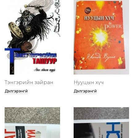
Тэнгэрийн зайран
Нууцын хүч
Дэлгэрэнгүй
Дэлгэрэнгүй