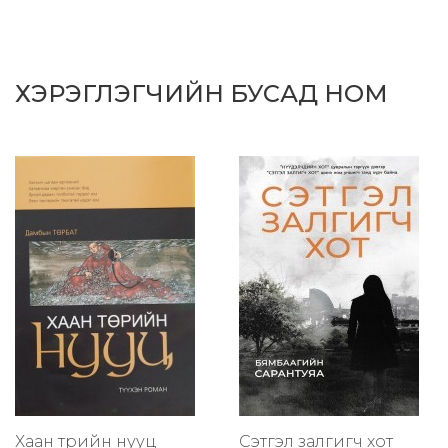
ХЭРЭГЛЭГЧИЙН БУСАД НОМ
Хаан төрийн нууц
Сэтгэл залгигч хот