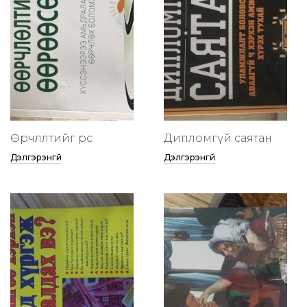
Өөрчлөлтийг өөрөөсөө
Дипломгүй саятан
Дэлгэрэнгүй
Дэлгэрэнгүй