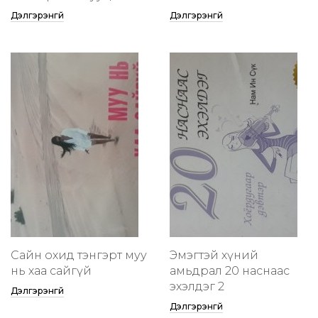
Дэлгэрэнгүй
Дэлгэрэнгүй
Сайн охид тэнгэрт муу
Эмэгтэй хүний
нь хаа сайгүй
амьдрал 20 наснаас
эхэлдэг 2
Дэлгэрэнгүй
Дэлгэрэнгүй