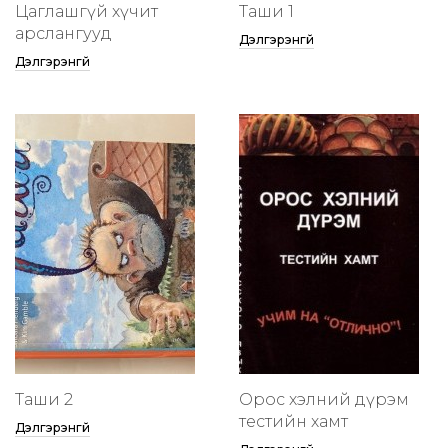
Цаглашгүй хүчит
Таши 1
арслангууд
Дэлгэрэнгүй
Дэлгэрэнгүй
Таши 2
Орос хэлний дүрэм
тестийн хамт
Дэлгэрэнгүй