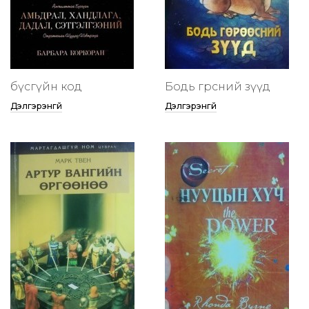
бүсгүйн код
Бодь гөрөөсний зүүд
Дэлгэрэнгүй
Дэлгэрэнгүй