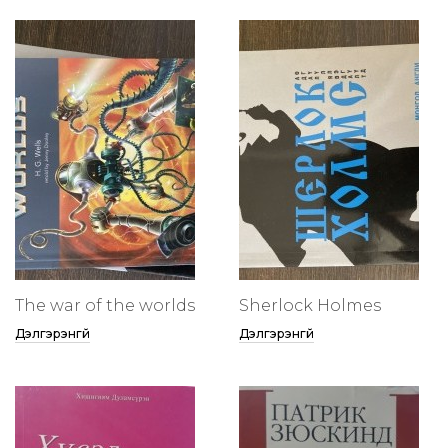
The war of the worlds
Sherlock Holmes
Дэлгэрэнгүй
Дэлгэрэнгүй