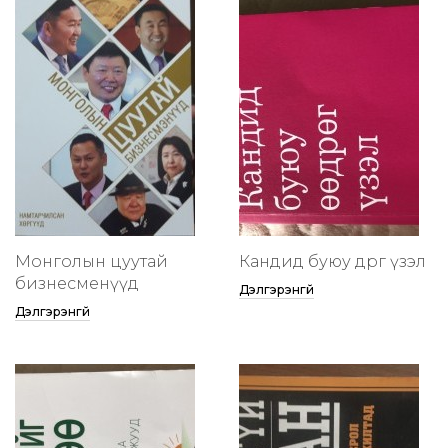
Монголын цуутай
Кандид буюу өөдрөг үзэл
бизнесменүүд
Дэлгэрэнгүй
Дэлгэрэнгүй