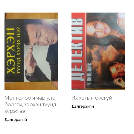
Монголоо ямар улс
Их хотын бүсгүй
болгох, хэрхэн түүнд
Дэлгэрэнгүй
хүрэх вэ
Дэлгэрэнгүй