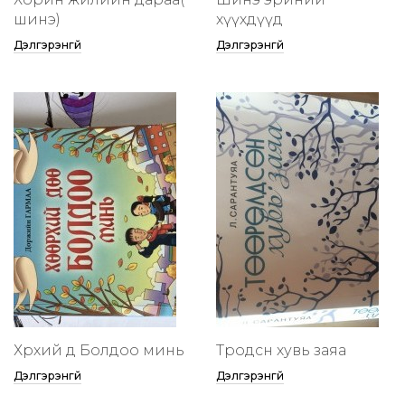
шинэ)
хүүхдүүд
Дэлгэрэнгүй
Дэлгэрэнгүй
Хөөрхий дөө Болдоо минь
Төөрөодсөн хувь заяа
Дэлгэрэнгүй
Дэлгэрэнгүй