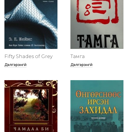
Fifty Shades of Grey
Тамга
Дэлгэрэнгүй
Дэлгэрэнгүй