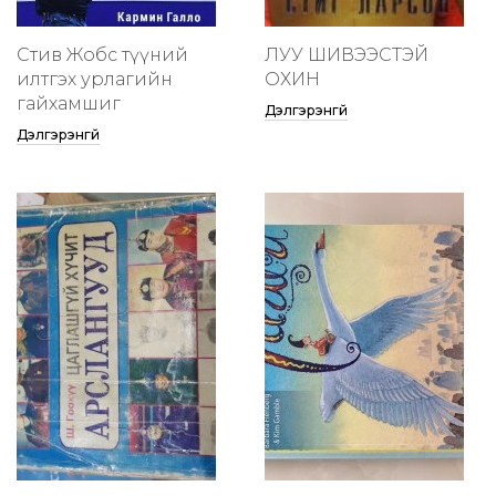
Стив Жобс түүний
ЛУУ ШИВЭЭСТЭЙ
илтгэх урлагийн
ОХИН
гайхамшиг
Дэлгэрэнгүй
Дэлгэрэнгүй