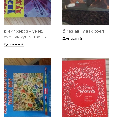
өөрийгөө хэрхэн үнэд
биеэ авч явах соёл
хүргэж худалдах вэ
Дэлгэрэнгүй
Дэлгэрэнгүй