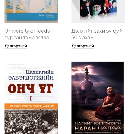
University of leeds т
Дэлхийг захирч буй
сурсан тэмдэглэл
30 эрхэм
Дэлгэрэнгүй
Дэлгэрэнгүй