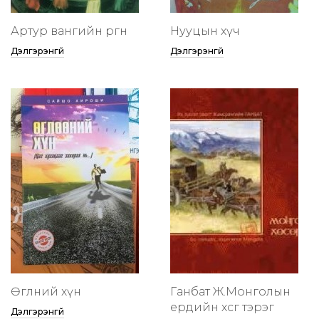
Артур вангийн өргөөнөө
Нууцын хүч
Дэлгэрэнгүй
Дэлгэрэнгүй
Өглөөний хүн
Ганбат Ж.Монголын
ердийн хөсөг тэрэг
Дэлгэрэнгүй