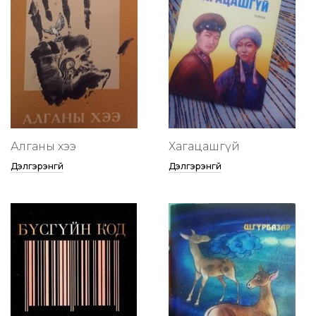
Алганы хээ
Хагацашгүй
Дэлгэрэнгүй
Дэлгэрэнгүй