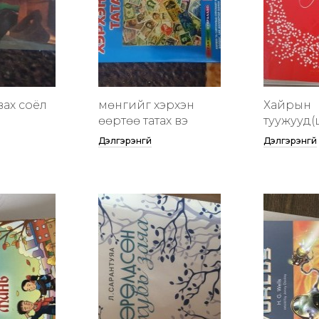
вах соёл
мөнгийг хэрхэн
Хайрын
өөртөө татах вэ
туужууд(
Дэлгэрэнгүй
Дэлгэрэнгүй