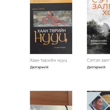
Хаан төрийн нууц
Сэтгэл зал
Дэлгэрэнгүй
Дэлгэрэнгүй