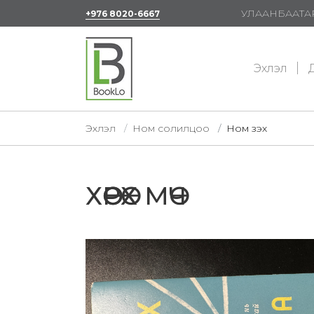
УЛААНБААТАР
+976 8020-6667
Эхлэл
Д
Эхлэл
Ном солилцоо
Ном үзэх
ХӨӨРӨХ МӨЧ