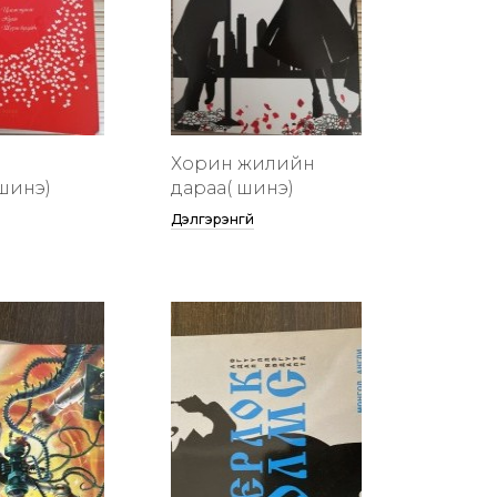
Хорин жилийн
шинэ)
дараа( шинэ)
Дэлгэрэнгүй