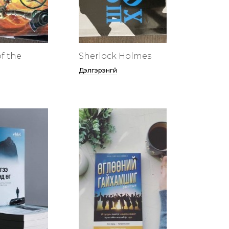
f the
Sherlock Holmes
Дэлгэрэнгүй