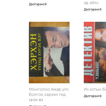
эд зүйлс
Дэлгэрэнгүй
Дэлгэрэнгүй
Монголоо ямар улс
Их хотын бү
болгох, хэрхэн түүнд
Дэлгэрэнгүй
хүрэх вэ