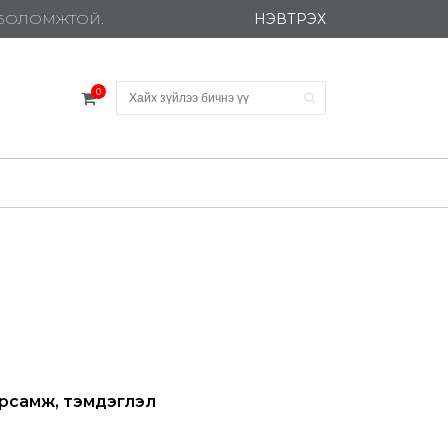
НЭВТРЭХ
Х БОЛОМЖТОЙ.
0
рсамж, тэмдэглэл