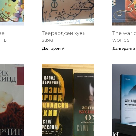
өө
Төөрөодсөн хувь
The war o
инь
заяа
worlds
Дэлгэрэнгүй
Дэлгэрэнгүй