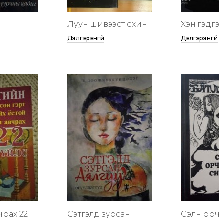
Луун шивээст охин
Хэн гэдгээ
Дэлгэрэнгүй
Дэлгэрэнгүй
чрах 22
Сэтгэлд зурсан
Сэлүүн ор