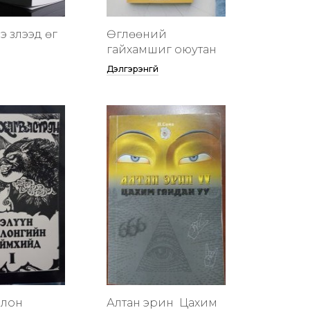
 үзүүлээд өг
Өглөөний
гайхамшиг оюутан
Дэлгэрэнгүй
члон
Алтан эрин үү Цахим