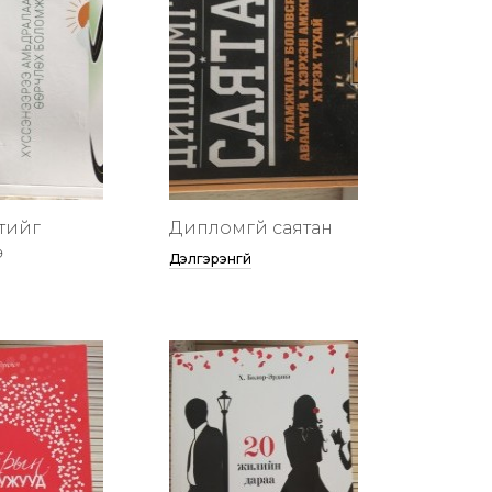
тийг
Дипломгүй саятан
ө
Дэлгэрэнгүй