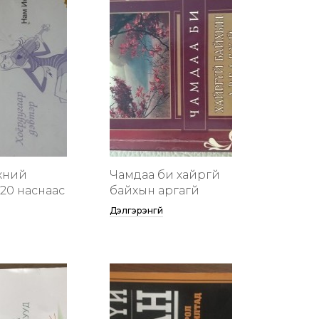
хүний
Чамдаа би хайргүй
20 наснаас
байхын аргагүй
Дэлгэрэнгүй