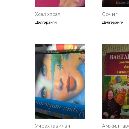
Хүсэл хясал
Сүрчиг
Дэлгэрэнгүй
Дэлгэрэнгүй
Учрах тавилан
Амжилт ав