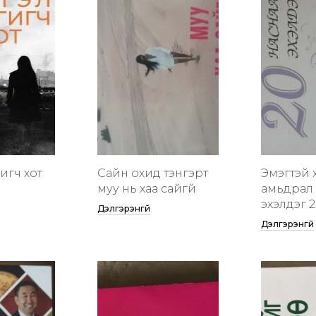
гигч хот
Сайн охид тэнгэрт
Эмэгтэй 
муу нь хаа сайгүй
амьдрал 
эхэлдэг 2
Дэлгэрэнгүй
Дэлгэрэнгүй