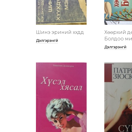
Шинэ эриний хүүхдүүд
Хөөрхий д
Болдоо м
Дэлгэрэнгүй
Дэлгэрэнгүй