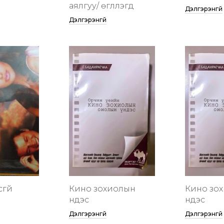
аялгуу/ өгүүллэгүүд
Дэлгэрэнгүй
Дэлгэрэнгүй
сгүй
Кино зохиолын
Кино зо
үндэс
үндэс
Дэлгэрэнгүй
Дэлгэрэнгүй