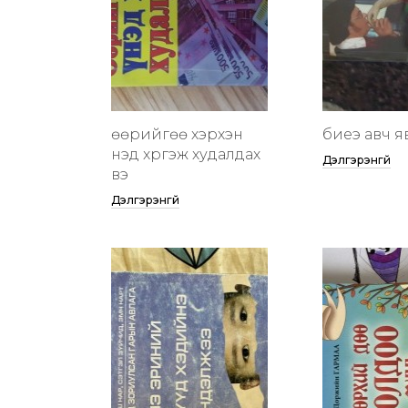
өөрийгөө хэрхэн
биеэ авч я
үнэд хүргэж худалдах
Дэлгэрэнгүй
вэ
Дэлгэрэнгүй