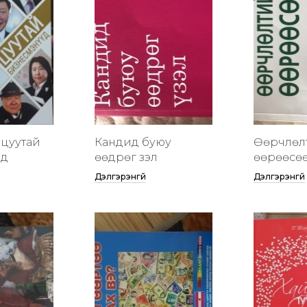
цуутай
Кандид буюу
Өөрчлөл
үд
өөдрөг үзэл
өөрөөсө
Дэлгэрэнгүй
Дэлгэрэнгүй