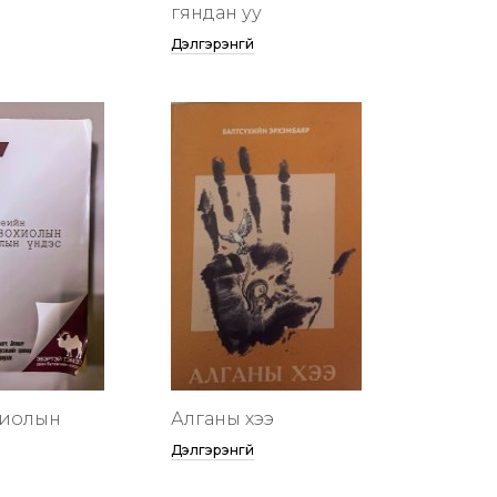
гяндан уу
Дэлгэрэнгүй
хиолын
Алганы хээ
Дэлгэрэнгүй