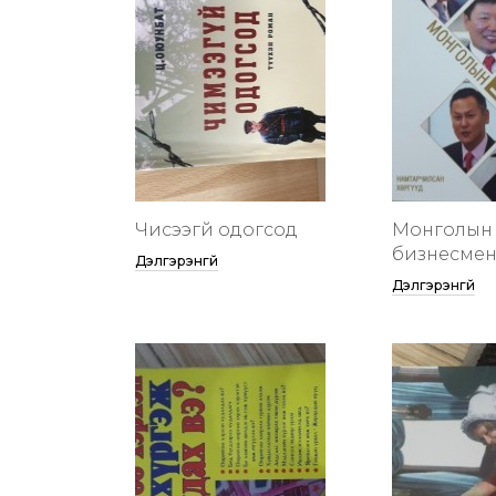
Чисээгүй одогсод
Монголын 
бизнесменү
Дэлгэрэнгүй
Дэлгэрэнгүй