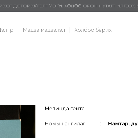
 ХОТ ДОТОР ХҮРГЭЛТ ҮНЭГҮЙ. ХӨДӨӨ ОРОН НУТАГТ ИЛГЭЭ
элгүүр
Мэдээ мэдээлэл
Холбоо барих
Мелинда гейтс
Номын ангилал
:
Намтар, ду