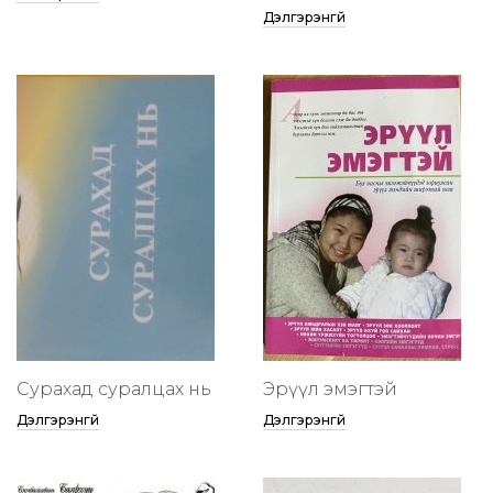
Дэлгэрэнгүй
Сурахад суралцах нь
Эрүүл эмэгтэй
Дэлгэрэнгүй
Дэлгэрэнгүй