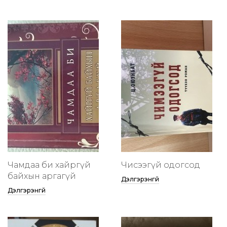
Чамдаа би хайргүй
Чисээгүй одогсод
байхын аргагүй
Дэлгэрэнгүй
Дэлгэрэнгүй