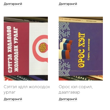
Дэлгэрэнгүй
Дэлгэрэнгүй
Сэтгэл хөдлөлөө жолоодох
Орос хэл сорил,
урлаг
даалгавар
Дэлгэрэнгүй
Дэлгэрэнгүй