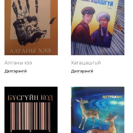
Алганы хээ
Хагацашгүй
Дэлгэрэнгүй
Дэлгэрэнгүй