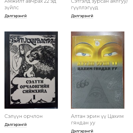
Амжилт авчрах 22 эд
Сэтгэлд зурсан аялгуу/
зүйлс
өгүүллэгүүд
Дэлгэрэнгүй
Дэлгэрэнгүй
Сэлүүн орчлон
Алтан эрин үү Цахим
гяндан уу
Дэлгэрэнгүй
Дэлгэрэнгүй