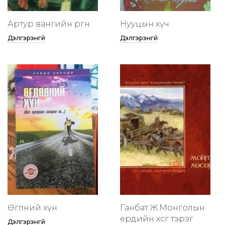
Артур вангийн өргөөнөө
Нууцын хүч
Дэлгэрэнгүй
Дэлгэрэнгүй
Өглөөний хүн
Ганбат Ж.Монголын
ердийн хөсөг тэрэг
Дэлгэрэнгүй