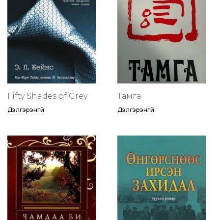
Fifty Shades of Grey
Тамга
Дэлгэрэнгүй
Дэлгэрэнгүй