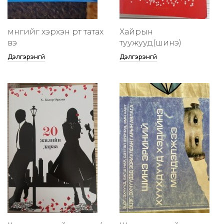
мөнгийг хэрхэн өөртөө татах
Хайрын
вэ
туужууд(шинэ)
Дэлгэрэнгүй
Дэлгэрэнгүй