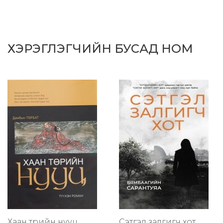
ХЭРЭГЛЭГЧИЙН БУСАД НОМ
Хаан төрийн нууц
Сэтгэл залгигч хот