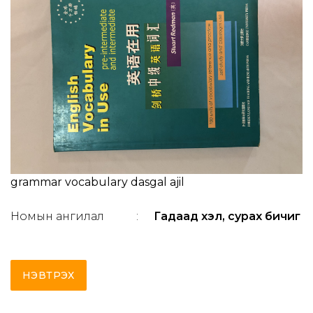
grammar vocabulary dasgal ajil
Номын ангилал
:
Гадаад хэл, сурах бичиг
НЭВТРЭХ