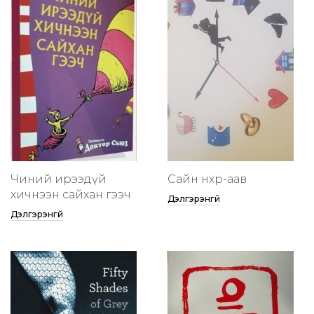
Чиний ирээдүй
Сайн нөхөр-аав
хичнээн сайхан гээч
Дэлгэрэнгүй
Дэлгэрэнгүй