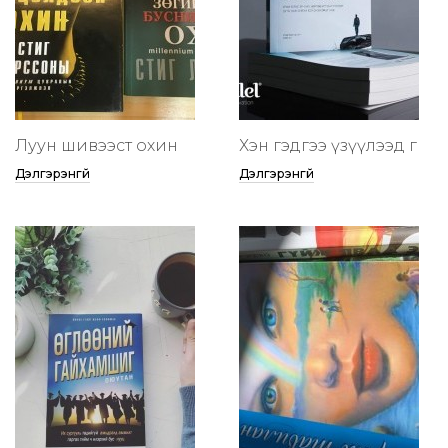
Луун шивээст охин
Хэн гэдгээ үзүүлээд өг
Дэлгэрэнгүй
Дэлгэрэнгүй