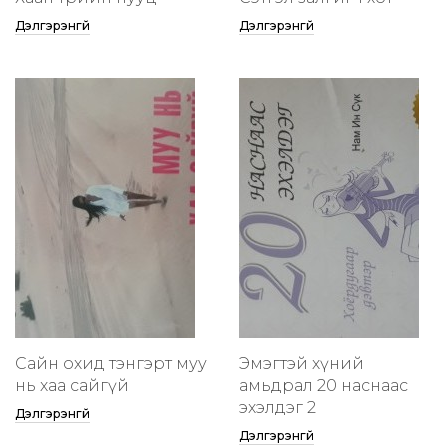
Дэлгэрэнгүй
Дэлгэрэнгүй
Сайн охид тэнгэрт муу
Эмэгтэй хүний
нь хаа сайгүй
амьдрал 20 наснаас
эхэлдэг 2
Дэлгэрэнгүй
Дэлгэрэнгүй