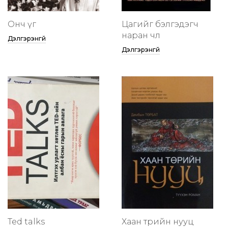
Онч үг
Цагийг бэлгэдэгч
наран чөлөө
Дэлгэрэнгүй
Дэлгэрэнгүй
Ted talks
Хаан төрийн нууц