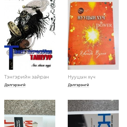
Тэнгэрийн зайран
Нууцын хүч
Дэлгэрэнгүй
Дэлгэрэнгүй