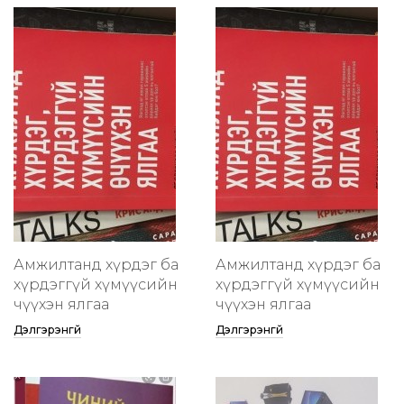
Амжилтанд хүрдэг ба
Амжилтанд хүрдэг ба
хүрдэггүй хүмүүсийн
хүрдэггүй хүмүүсийн
өчүүхэн ялгаа
өчүүхэн ялгаа
Дэлгэрэнгүй
Дэлгэрэнгүй