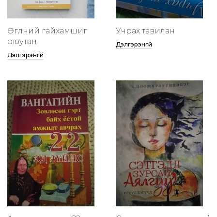
Өглөөний гайхамшиг
Учрах тавилан
оюутан
Дэлгэрэнгүй
Дэлгэрэнгүй