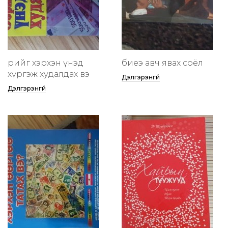
өөрийгөө хэрхэн үнэд
биеэ авч явах соёл
хүргэж худалдах вэ
Дэлгэрэнгүй
Дэлгэрэнгүй