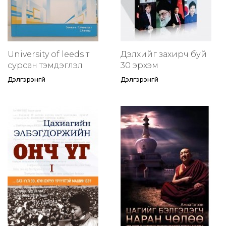
University of leeds т
Дэлхийг захирч буй
сурсан тэмдэглэл
30 эрхэм
Дэлгэрэнгүй
Дэлгэрэнгүй