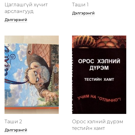
Цаглашгүй хүчит
Таши 1
арслангууд
Дэлгэрэнгүй
Дэлгэрэнгүй
Таши 2
Орос хэлний дүрэм
тестийн хамт
Дэлгэрэнгүй