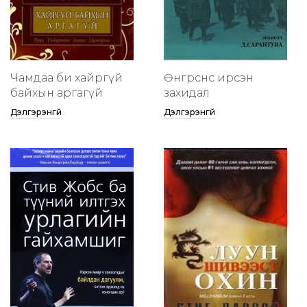
Чамдаа би хайргүй
Өнгөрснөөс ирсэн
байхын аргагүй
захидал
Дэлгэрэнгүй
Дэлгэрэнгүй