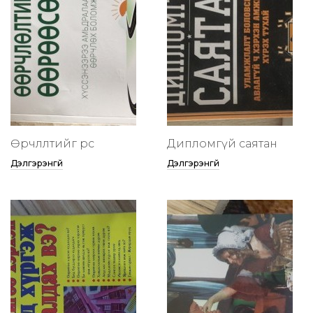
Өөрчлөлтийг өөрөөсөө
Дипломгүй саятан
Дэлгэрэнгүй
Дэлгэрэнгүй