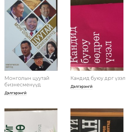
Монголын цуутай
Кандид буюу өөдрөг үзэл
бизнесменүүд
Дэлгэрэнгүй
Дэлгэрэнгүй