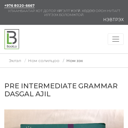
+976 8020-6667
УЛААНБААТАР ХОТ ДОТОР ХҮРГЭЛТ ҮНЭГҮЙ. ХӨДӨӨ ОРОН НУТАГТ
ИЛГЭЭХ БОЛОМЖТОЙ.
НЭВТРЭХ
Эхлэл
Ном солилцоо
Ном үзэх
PRE INTERMEDIATE GRAMMAR
DASGAL AJIL