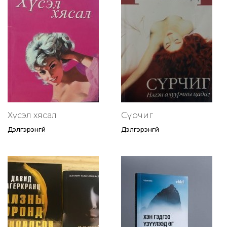
Хүсэл хясал
Сүрчиг
Дэлгэрэнгүй
Дэлгэрэнгүй