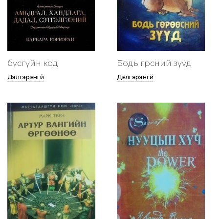
бүсгүйн код
Бодь гөрөөсний зүүд
Дэлгэрэнгүй
Дэлгэрэнгүй