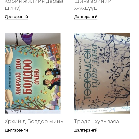
Хорин жилийн дараа(
Шинэ эриний
шинэ)
хүүхдүүд
Дэлгэрэнгүй
Дэлгэрэнгүй
Хөөрхий дөө Болдоо минь
Төөрөодсөн хувь заяа
Дэлгэрэнгүй
Дэлгэрэнгүй