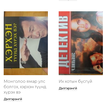
Монголоо ямар улс
Их хотын бүсгүй
болгох, хэрхэн түүнд
Дэлгэрэнгүй
хүрэх вэ
Дэлгэрэнгүй