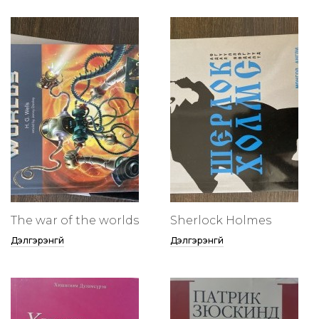
The war of the worlds
Sherlock Holmes
Дэлгэрэнгүй
Дэлгэрэнгүй