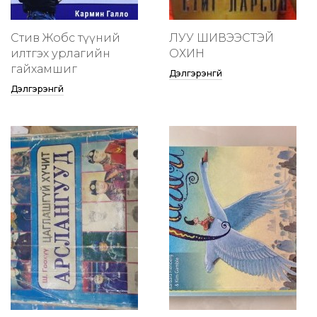
Стив Жобс түүний
ЛУУ ШИВЭЭСТЭЙ
илтгэх урлагийн
ОХИН
гайхамшиг
Дэлгэрэнгүй
Дэлгэрэнгүй