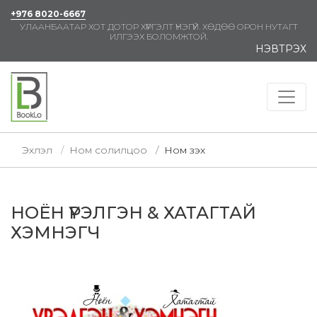
+976 8020-6667
УЛААНБААТАР ХОТ ДОТОР ХҮРГЭЛТ ҮНЭГҮЙ. ХӨДӨӨ ОРОН НУТАГТ
ИЛГЭЭХ БОЛОМЖТОЙ.
НЭВТРЭХ
Эхлэл
Ном солилцоо
Ном үзэх
НОЁН ҮРЭЛГЭН & ХАТАГТАЙ
ХЭМНЭГЧ