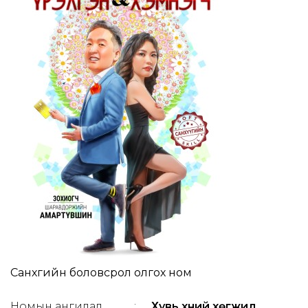
Санхүүгийн боловсрол олгох ном
Номын ангилал
:
Хувь хүний хөгжил