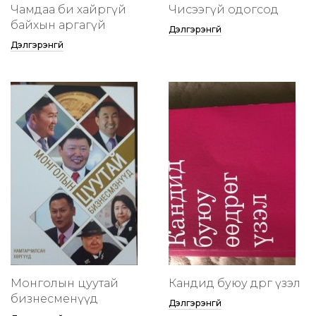
Чамдаа би хайргүй
Чисээгүй одогсод
байхын аргагүй
Дэлгэрэнгүй
Дэлгэрэнгүй
Монголын цуутай
Кандид буюу өөдрөг үзэл
бизнесменүүд
Дэлгэрэнгүй