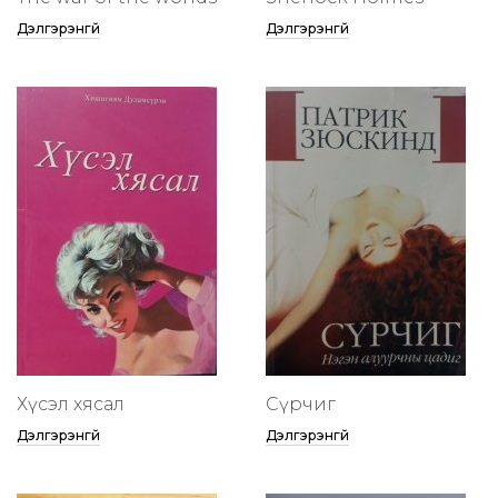
Дэлгэрэнгүй
Дэлгэрэнгүй
Хүсэл хясал
Сүрчиг
Дэлгэрэнгүй
Дэлгэрэнгүй