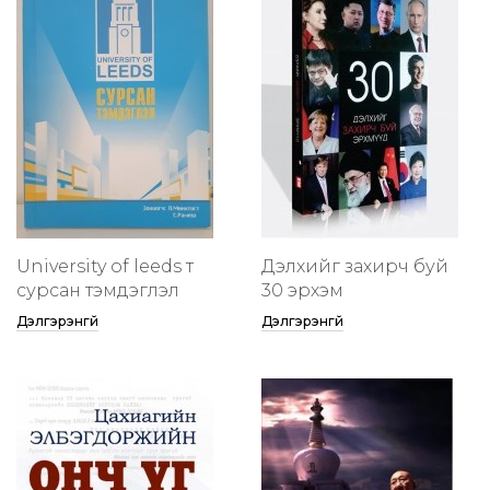
University of leeds т
Дэлхийг захирч буй
сурсан тэмдэглэл
30 эрхэм
Дэлгэрэнгүй
Дэлгэрэнгүй