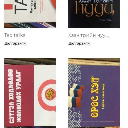
Ted talks
Хаан төрийн нууц
Дэлгэрэнгүй
Дэлгэрэнгүй