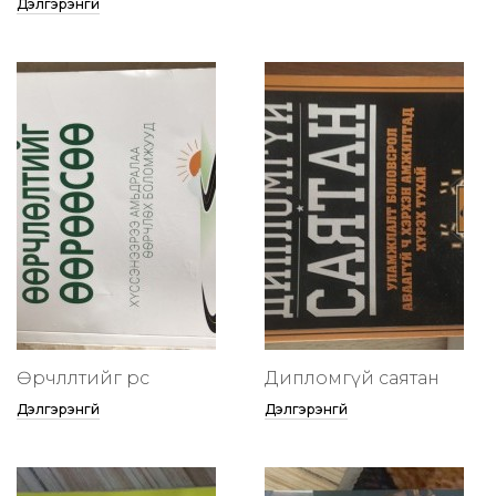
Дэлгэрэнгүй
Өөрчлөлтийг өөрөөсөө
Дипломгүй саятан
Дэлгэрэнгүй
Дэлгэрэнгүй