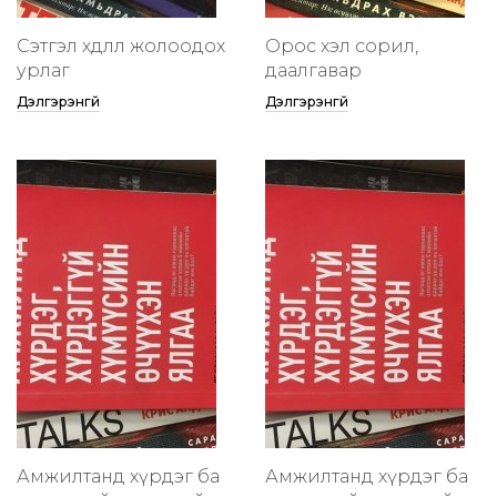
Сэтгэл хөдлөлөө жолоодох
Орос хэл сорил,
урлаг
даалгавар
Дэлгэрэнгүй
Дэлгэрэнгүй
Амжилтанд хүрдэг ба
Амжилтанд хүрдэг ба