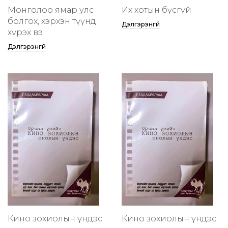
Монголоо ямар улс
Их хотын бүсгүй
болгох, хэрхэн түүнд
Дэлгэрэнгүй
хүрэх вэ
Дэлгэрэнгүй
Кино зохиолын үндэс
Кино зохиолын үндэс