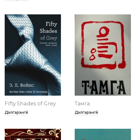
Fifty Shades of Grey
Тамга
Дэлгэрэнгүй
Дэлгэрэнгүй