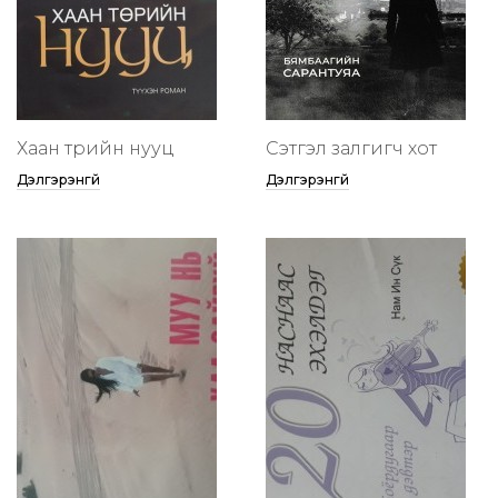
Хаан төрийн нууц
Сэтгэл залгигч хот
Дэлгэрэнгүй
Дэлгэрэнгүй