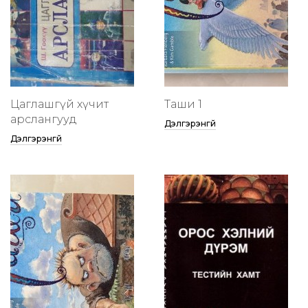
Цаглашгүй хүчит
Таши 1
арслангууд
Дэлгэрэнгүй
Дэлгэрэнгүй