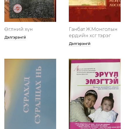
Өглөөний хүн
Ганбат Ж.Монголын
ердийн хөсөг тэрэг
Дэлгэрэнгүй
Дэлгэрэнгүй