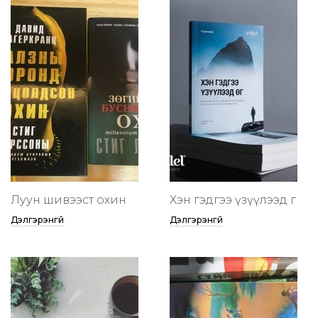
Луун шивээст охин
Хэн гэдгээ үзүүлээд өг
Дэлгэрэнгүй
Дэлгэрэнгүй