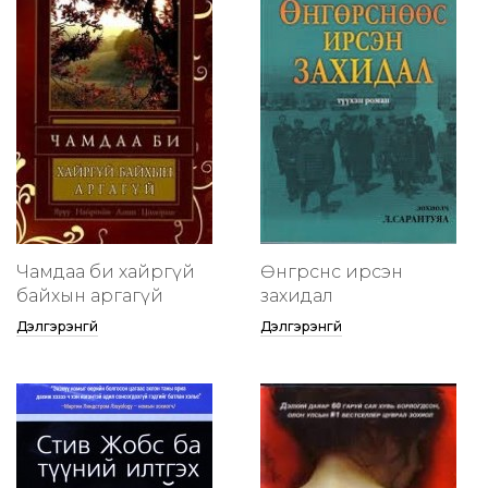
Чамдаа би хайргүй
Өнгөрснөөс ирсэн
байхын аргагүй
захидал
Дэлгэрэнгүй
Дэлгэрэнгүй