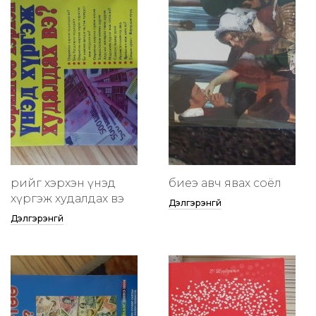
өөрийгөө хэрхэн үнэд
биеэ авч явах соёл
хүргэж худалдах вэ
Дэлгэрэнгүй
Дэлгэрэнгүй