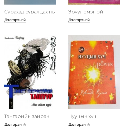
Сурахад суралцах нь
Эрүүл эмэгтэй
Дэлгэрэнгүй
Дэлгэрэнгүй
Тэнгэрийн зайран
Нууцын хүч
Дэлгэрэнгүй
Дэлгэрэнгүй