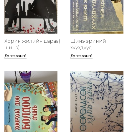
Хорин жилийн дараа(
Шинэ эриний
шинэ)
хүүхдүүд
Дэлгэрэнгүй
Дэлгэрэнгүй