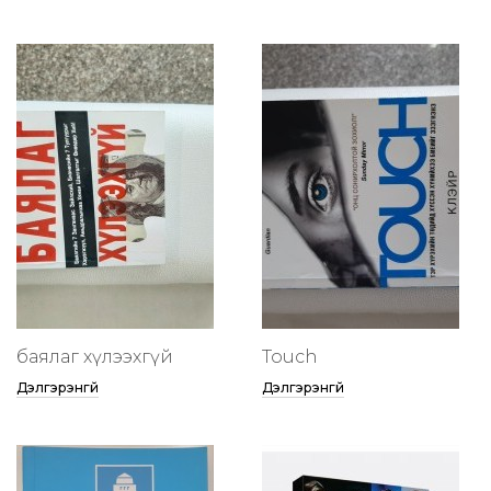
баялаг хүлээхгүй
Touch
Дэлгэрэнгүй
Дэлгэрэнгүй