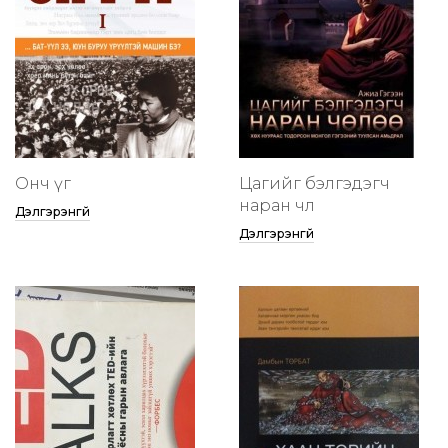
Онч үг
Цагийг бэлгэдэгч
наран чөлөө
Дэлгэрэнгүй
Дэлгэрэнгүй