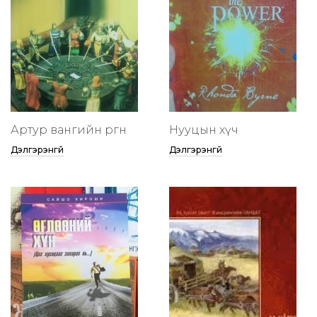
Артур вангийн өргөөнөө
Нууцын хүч
Дэлгэрэнгүй
Дэлгэрэнгүй