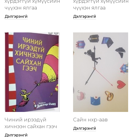
хүрдэггүй хүмүүсийн
хүрдэггүй хүмүүсийн
өчүүхэн ялгаа
өчүүхэн ялгаа
Дэлгэрэнгүй
Дэлгэрэнгүй
Чиний ирээдүй
Сайн нөхөр-аав
хичнээн сайхан гээч
Дэлгэрэнгүй
Дэлгэрэнгүй