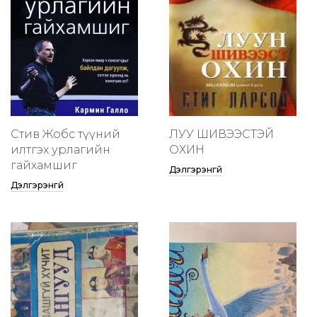
Стив Жобс түүний
ЛУУ ШИВЭЭСТЭЙ
илтгэх урлагийн
ОХИН
гайхамшиг
Дэлгэрэнгүй
Дэлгэрэнгүй