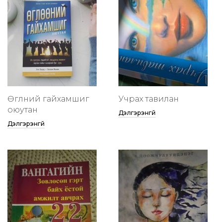
Өглөөний гайхамшиг
Учрах тавилан
оюутан
Дэлгэрэнгүй
Дэлгэрэнгүй