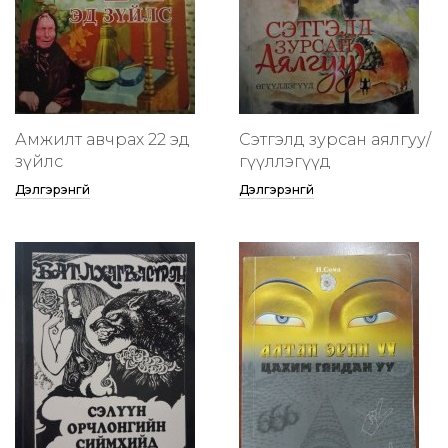
Амжилт авчрах 22 эд
Сэтгэлд зурсан аялгуу/
зүйлс
өгүүллэгүүд
Дэлгэрэнгүй
Дэлгэрэнгүй