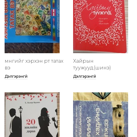
мөнгийг хэрхэн өөртөө татах
Хайрын
вэ
туужууд(шинэ)
Дэлгэрэнгүй
Дэлгэрэнгүй