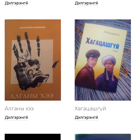
Дэлгэрэнгүй
Дэлгэрэнгүй
Алганы хээ
Хагацашгүй
Дэлгэрэнгүй
Дэлгэрэнгүй