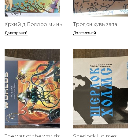
Хөөрхий дөө Болдоо минь
Төөрөодсөн хувь заяа
Дэлгэрэнгүй
Дэлгэрэнгүй
The war of the worlds
Sherlock Holmes