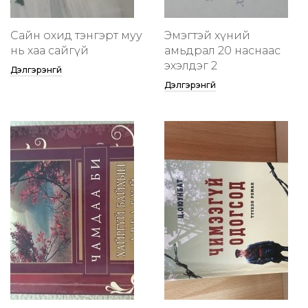
Сайн охид тэнгэрт муу
Эмэгтэй хүний
нь хаа сайгүй
амьдрал 20 наснаас
эхэлдэг 2
Дэлгэрэнгүй
Дэлгэрэнгүй