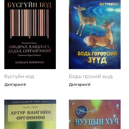
бүсгүйн код
Бодь гөрөөсний зүүд
Дэлгэрэнгүй
Дэлгэрэнгүй