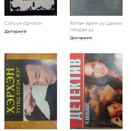
Сэлүүн орчлон
Алтан эрин үү Цахим
гяндан уу
Дэлгэрэнгүй
Дэлгэрэнгүй