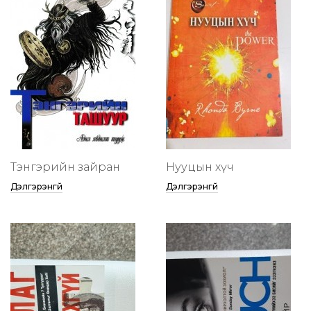
Тэнгэрийн зайран
Нууцын хүч
Дэлгэрэнгүй
Дэлгэрэнгүй