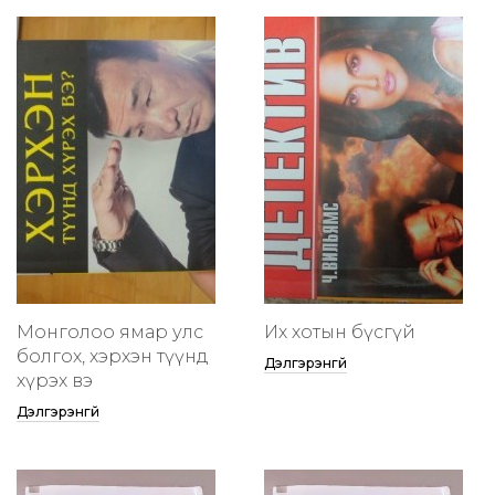
Монголоо ямар улс
Их хотын бүсгүй
болгох, хэрхэн түүнд
Дэлгэрэнгүй
хүрэх вэ
Дэлгэрэнгүй