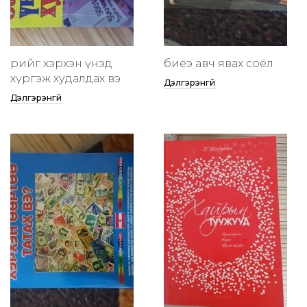
өөрийгөө хэрхэн үнэд
биеэ авч явах соёл
хүргэж худалдах вэ
Дэлгэрэнгүй
Дэлгэрэнгүй