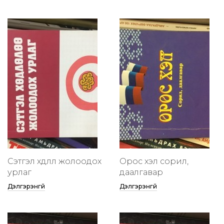
Сэтгэл хөдлөлөө жолоодох
Орос хэл сорил,
урлаг
даалгавар
Дэлгэрэнгүй
Дэлгэрэнгүй