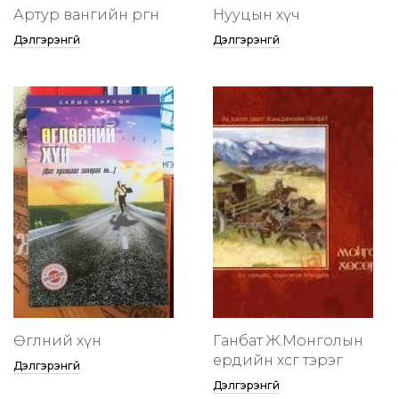
Артур вангийн өргөөнөө
Нууцын хүч
Дэлгэрэнгүй
Дэлгэрэнгүй
Өглөөний хүн
Ганбат Ж.Монголын
ердийн хөсөг тэрэг
Дэлгэрэнгүй
Дэлгэрэнгүй