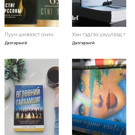
Луун шивээст охин
Хэн гэдгээ үзүүлээд өг
Дэлгэрэнгүй
Дэлгэрэнгүй