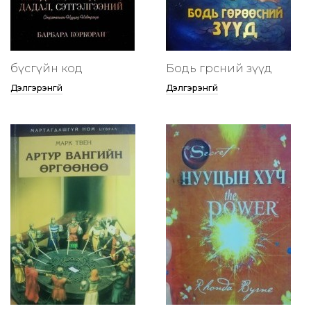
бүсгүйн код
Бодь гөрөөсний зүүд
Дэлгэрэнгүй
Дэлгэрэнгүй