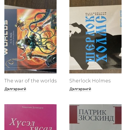
The war of the worlds
Sherlock Holmes
Дэлгэрэнгүй
Дэлгэрэнгүй