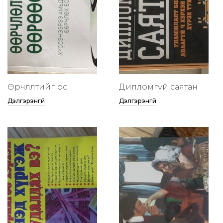
Өөрчлөлтийг өөрөөсөө
Дипломгүй саятан
Дэлгэрэнгүй
Дэлгэрэнгүй