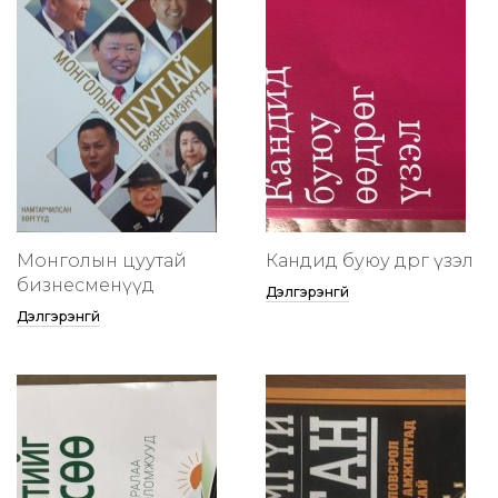
Монголын цуутай
Кандид буюу өөдрөг үзэл
бизнесменүүд
Дэлгэрэнгүй
Дэлгэрэнгүй