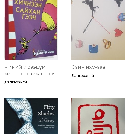
Чиний ирээдүй
Сайн нөхөр-аав
хичнээн сайхан гээч
Дэлгэрэнгүй
Дэлгэрэнгүй