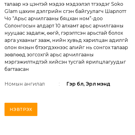
талаар үнэ цэнтэй мэдээ мэдээлэл түгээдэг Soko
Glam цахим дэлгүүрийн үүсгэн байгуулагч Шарлотт
Чо “Арьс арчилгааны бяцхан ном”-доо
Солонгосын алдарт 10 алхамт арьс арчилгааны
нууцаас задалж, өөгүй, гэрэлтсэн арьстай болох
арга ухааныг зааж, үнийн хувьд харилцан адилгүй
олон янзын бүтээгдэхүүнээс алийг нь сонгох талаар
зөвлөөд зогсохгүй арьс арчилгааны
мэргэжилтнүүдтэй хийсэн тусгай ярилцлагуудыг
багтаасан
Номын ангилал
:
Гэр бүл, Эрүүл мэнд
НЭВТРЭХ