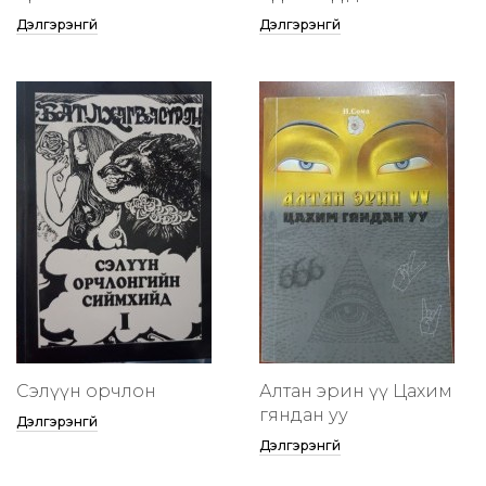
Дэлгэрэнгүй
Дэлгэрэнгүй
Сэлүүн орчлон
Алтан эрин үү Цахим
гяндан уу
Дэлгэрэнгүй
Дэлгэрэнгүй