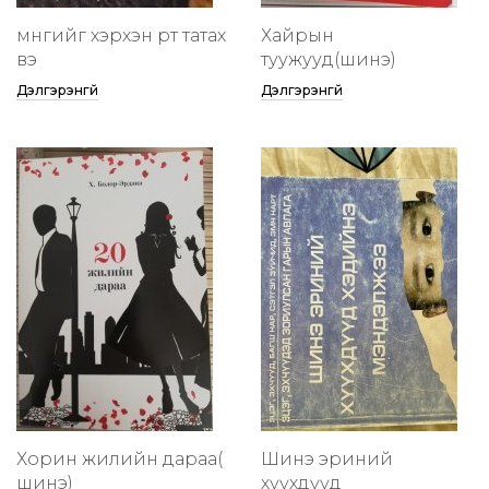
мөнгийг хэрхэн өөртөө татах
Хайрын
вэ
туужууд(шинэ)
Дэлгэрэнгүй
Дэлгэрэнгүй
Хорин жилийн дараа(
Шинэ эриний
шинэ)
хүүхдүүд