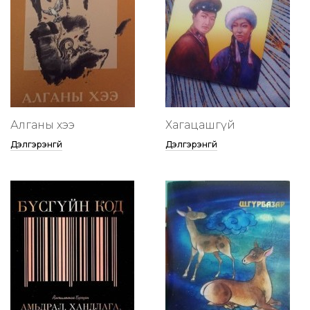
Алганы хээ
Хагацашгүй
Дэлгэрэнгүй
Дэлгэрэнгүй