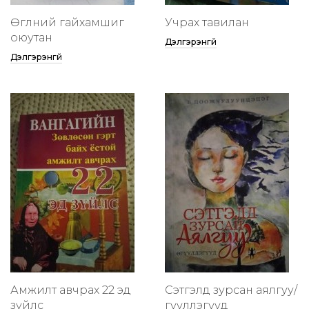
Өглөөний гайхамшиг
Учрах тавилан
оюутан
Дэлгэрэнгүй
Дэлгэрэнгүй
Амжилт авчрах 22 эд
Сэтгэлд зурсан аялгуу/
зүйлс
өгүүллэгүүд