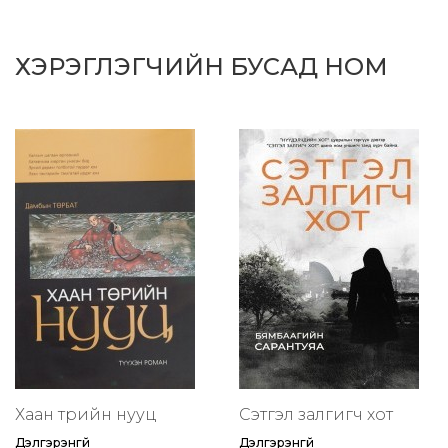
ХЭРЭГЛЭГЧИЙН БУСАД НОМ
Хаан төрийн нууц
Сэтгэл залгигч хот
Дэлгэрэнгүй
Дэлгэрэнгүй