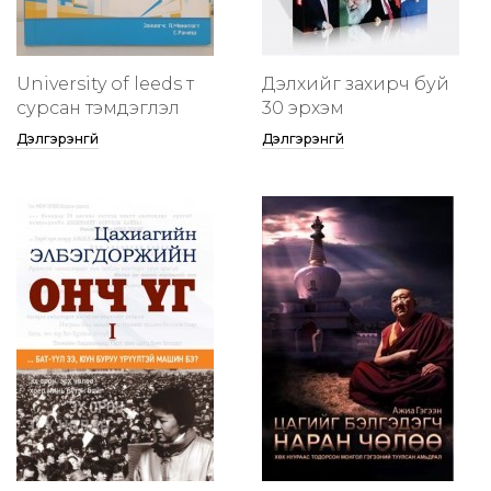
University of leeds т
Дэлхийг захирч буй
сурсан тэмдэглэл
30 эрхэм
Дэлгэрэнгүй
Дэлгэрэнгүй