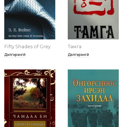
Fifty Shades of Grey
Тамга
Дэлгэрэнгүй
Дэлгэрэнгүй