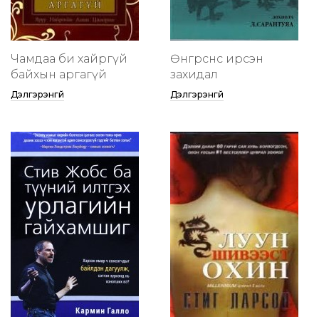
Чамдаа би хайргүй
Өнгөрснөөс ирсэн
байхын аргагүй
захидал
Дэлгэрэнгүй
Дэлгэрэнгүй