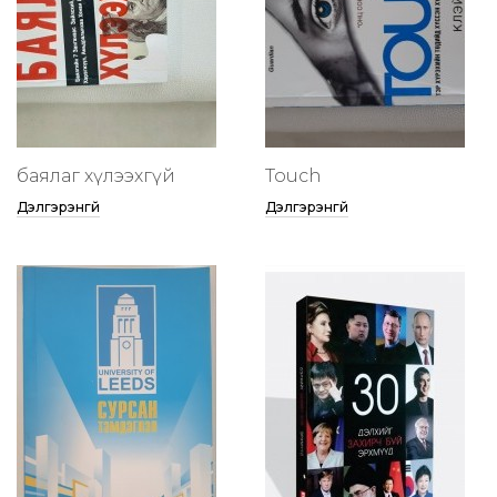
баялаг хүлээхгүй
Touch
Дэлгэрэнгүй
Дэлгэрэнгүй