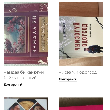
Чамдаа би хайргүй
Чисээгүй одогсод
байхын аргагүй
Дэлгэрэнгүй
Дэлгэрэнгүй