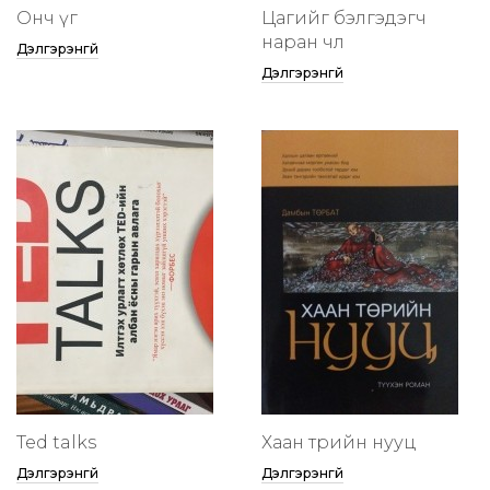
Онч үг
Цагийг бэлгэдэгч
наран чөлөө
Дэлгэрэнгүй
Дэлгэрэнгүй
Ted talks
Хаан төрийн нууц
Дэлгэрэнгүй
Дэлгэрэнгүй