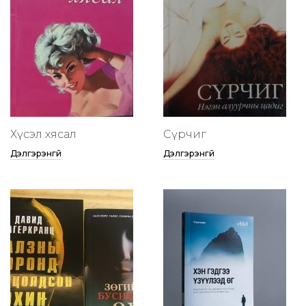
Хүсэл хясал
Сүрчиг
Дэлгэрэнгүй
Дэлгэрэнгүй