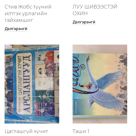
Стив Жобс түүний
ЛУУ ШИВЭЭСТЭЙ
илтгэх урлагийн
ОХИН
гайхамшиг
Дэлгэрэнгүй
Дэлгэрэнгүй
Цаглашгүй хүчит
Таши 1