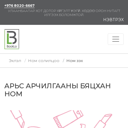
+976 8020-6667
УЛААНБААТАР ХОТ ДОТОР ХҮРГЭЛТ ҮНЭГҮЙ. ХӨДӨӨ ОРОН НУТАГТ
ИЛГЭЭХ БОЛОМЖТОЙ.
НЭВТРЭХ
Эхлэл
Ном солилцоо
Ном үзэх
АРЬС АРЧИЛГААНЫ БЯЦХАН
НОМ