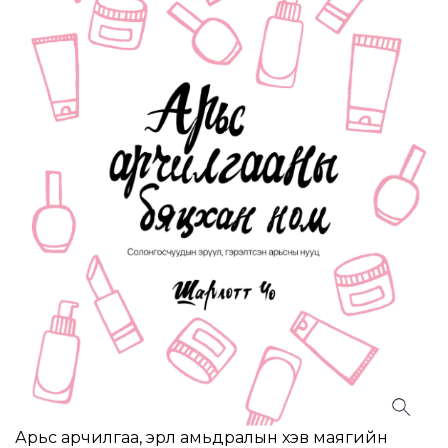
Арьс арчилгаа, эрүүл амьдралын хэв маягийн