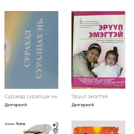
Сурахад суралцах нь
Эрүүл эмэгтэй
Дэлгэрэнгүй
Дэлгэрэнгүй