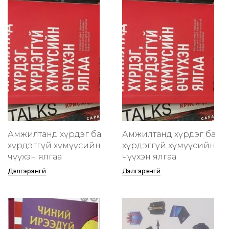
Амжилтанд хүрдэг ба
Амжилтанд хүрдэг ба
хүрдэггүй хүмүүсийн
хүрдэггүй хүмүүсийн
өчүүхэн ялгаа
өчүүхэн ялгаа
Дэлгэрэнгүй
Дэлгэрэнгүй