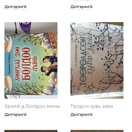
Дэлгэрэнгүй
Дэлгэрэнгүй
Хөөрхий дөө Болдоо минь
Төөрөодсөн хувь заяа
Дэлгэрэнгүй
Дэлгэрэнгүй