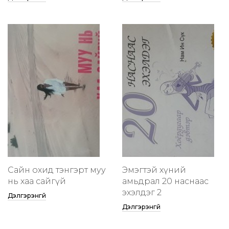
Сайн охид тэнгэрт муу
Эмэгтэй хүний
нь хаа сайгүй
амьдрал 20 наснаас
эхэлдэг 2
Дэлгэрэнгүй
Дэлгэрэнгүй