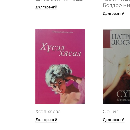
Болдоо м
Дэлгэрэнгүй
Дэлгэрэнгүй
Хүсэл хясал
Сүрчиг
Дэлгэрэнгүй
Дэлгэрэнгүй