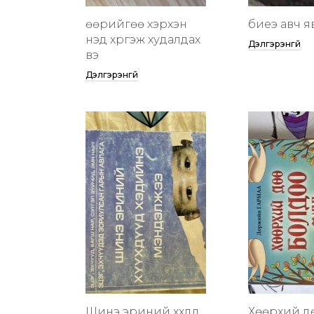
өөрийгөө хэрхэн
биеэ авч я
үнэд хүргэж худалдах
Дэлгэрэнгүй
вэ
Дэлгэрэнгүй
Шинэ эриний хүүхдүүд
Хөөрхий д