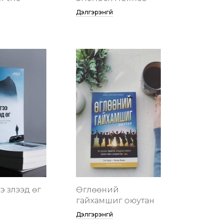
Дэлгэрэнгүй
 үзүүлээд өг
Өглөөний
гайхамшиг оюутан
Дэлгэрэнгүй