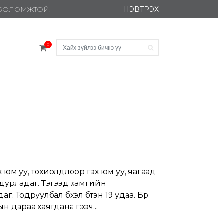
НЭВТРЭХ
Х БОЛОМЖТОЙ.
0
 юм уу, тохиолдлоор гэх юм уу, яагаад
дурладаг. Тэгээд хамгийн
г. Тодруулбал бүхэл бүтэн 19 удаа. Бүр
н дараа хаягдана гээч...