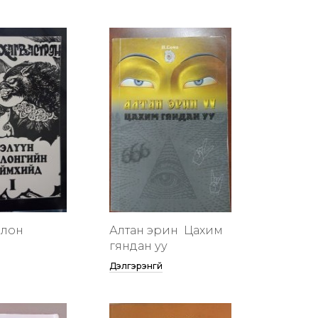
члон
Алтан эрин үү Цахим
гяндан уу
Дэлгэрэнгүй