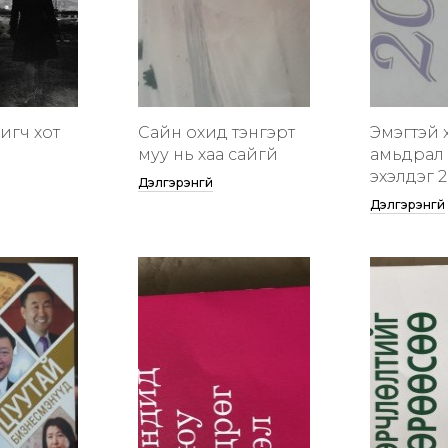
гигч хот
Сайн охид тэнгэрт
Эмэгтэй 
муу нь хаа сайгүй
амьдрал 
эхэлдэг 2
Дэлгэрэнгүй
Дэлгэрэнгүй