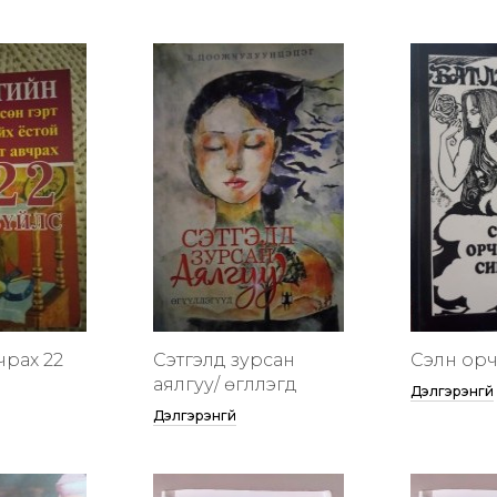
чрах 22
Сэтгэлд зурсан
Сэлүүн ор
аялгуу/ өгүүллэгүүд
Дэлгэрэнгүй
Дэлгэрэнгүй