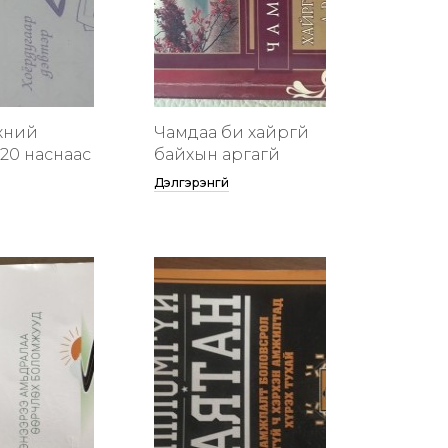
хүний
Чамдаа би хайргүй
20 наснаас
байхын аргагүй
Дэлгэрэнгүй