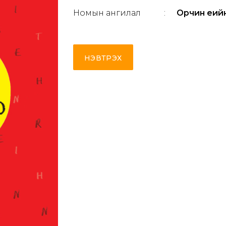
Номын ангилал
:
Орчин үеий
НЭВТРЭХ