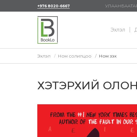
УЛААНБААТАР
+976 8020-6667
Эхлэл
Д
Эхлэл
Ном солилцоо
Ном үзэх
ХЭТЭРХИЙ ОЛОН