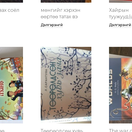
вах соёл
мөнгийг хэрхэн
Хайрын
өөртөө татах вэ
туужууд(
Дэлгэрэнгүй
Дэлгэрэнгүй
өө
Төөрөодсөн хувь
The war o