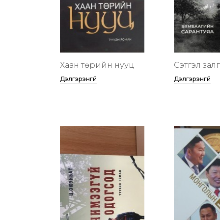
Хаан төрийн нууц
Сэтгэл зал
Дэлгэрэнгүй
Дэлгэрэнгүй