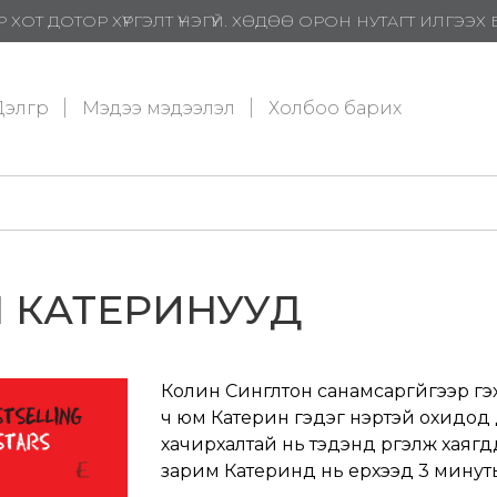
 ХОТ ДОТОР ХҮРГЭЛТ ҮНЭГҮЙ. ХӨДӨӨ ОРОН НУТАГТ ИЛГЭЭ
элгүүр
Мэдээ мэдээлэл
Холбоо барих
 КАТЕРИНУУД
Колин Синглтон санамсаргүйгээр гэх
ч юм Катерин гэдэг нэртэй охидод 
хачирхалтай нь тэдэнд үргэлж хаягдда
зарим Катеринд нь үерхээд 3 минуты