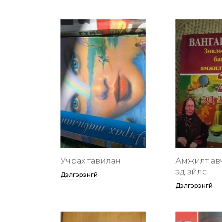
Учрах тавилан
Амжилт ав
эд зүйлс
Дэлгэрэнгүй
Дэлгэрэнгүй