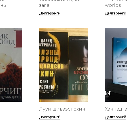
инь
заяа
worlds
Дэлгэрэнгүй
Дэлгэрэнгүй
Луун шивээст охин
Хэн гэдгээ
Дэлгэрэнгүй
Дэлгэрэнгүй