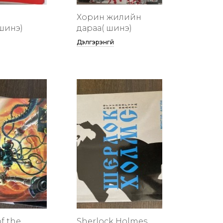
Хорин жилийн
шинэ)
дараа( шинэ)
Дэлгэрэнгүй
f the
Sherlock Holmes