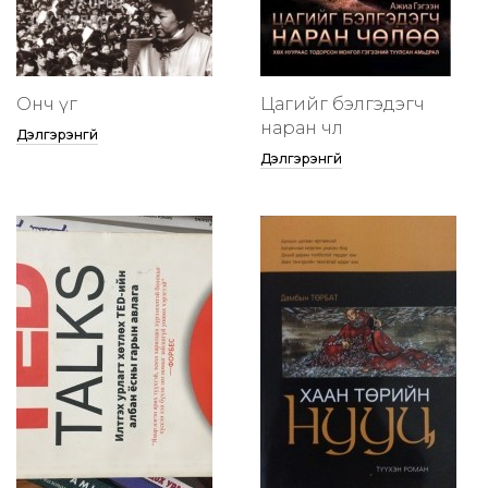
Онч үг
Цагийг бэлгэдэгч
наран чөлөө
Дэлгэрэнгүй
Дэлгэрэнгүй