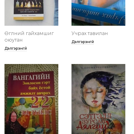
Өглөөний гайхамшиг
Учрах тавилан
оюутан
Дэлгэрэнгүй
Дэлгэрэнгүй