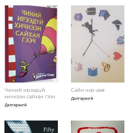
Чиний ирээдүй
Сайн нөхөр-аав
хичнээн сайхан гээч
Дэлгэрэнгүй
Дэлгэрэнгүй