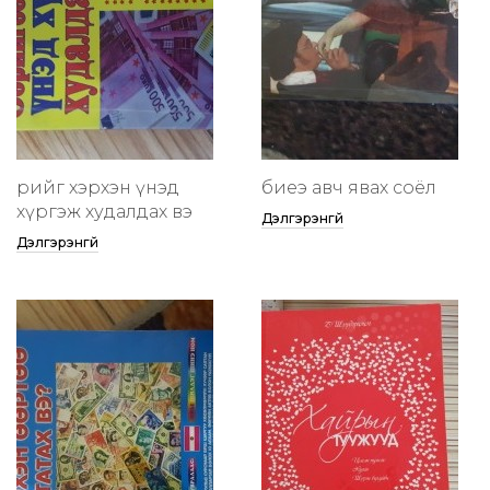
өөрийгөө хэрхэн үнэд
биеэ авч явах соёл
хүргэж худалдах вэ
Дэлгэрэнгүй
Дэлгэрэнгүй