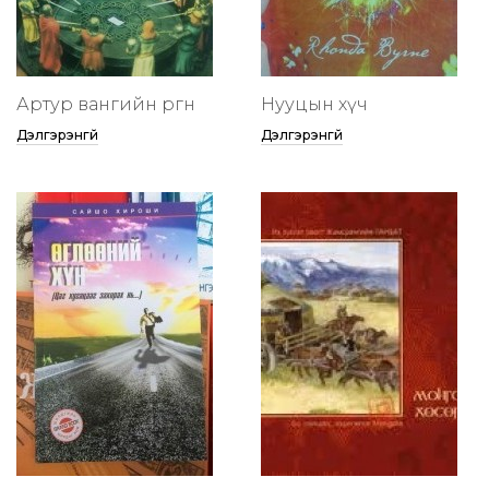
Артур вангийн өргөөнөө
Нууцын хүч
Дэлгэрэнгүй
Дэлгэрэнгүй