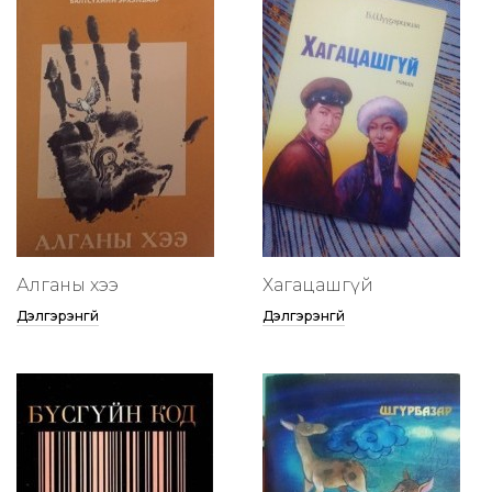
Алганы хээ
Хагацашгүй
Дэлгэрэнгүй
Дэлгэрэнгүй