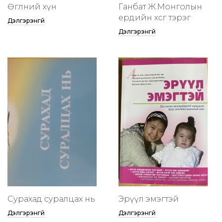
Өглөөний хүн
Ганбат Ж.Монголын
ердийн хөсөг тэрэг
Дэлгэрэнгүй
Дэлгэрэнгүй
Сурахад суралцах нь
Эрүүл эмэгтэй
Дэлгэрэнгүй
Дэлгэрэнгүй