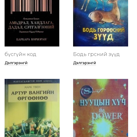
бүсгүйн код
Бодь гөрөөсний зүүд
Дэлгэрэнгүй
Дэлгэрэнгүй