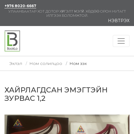
+976 8020-6667
УЛААНБААТАР ХОТ ДОТОР ХҮРГЭЛТ ҮНЭГҮЙ. ХӨДӨӨ ОРОН НУТАГТ
ИЛГЭЭХ БОЛОМЖТОЙ.
НЭВТРЭХ
Эхлэл
Ном солилцоо
Ном үзэх
ХАЙРЛАГДСАН ЭМЭГТЭЙН
ЗУРВАС 1,2