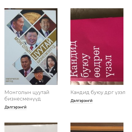
Монголын цуутай
Кандид буюу өөдрөг үзэл
бизнесменүүд
Дэлгэрэнгүй
Дэлгэрэнгүй