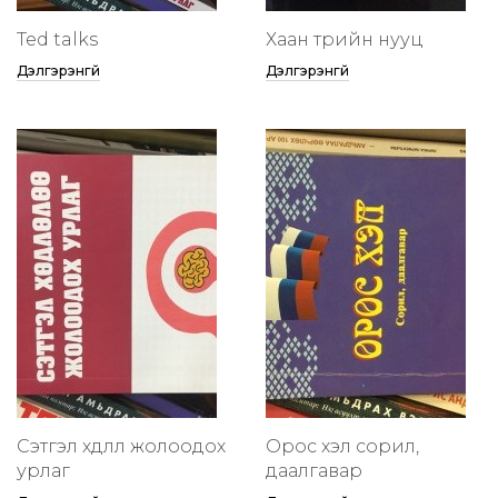
Ted talks
Хаан төрийн нууц
Дэлгэрэнгүй
Дэлгэрэнгүй
Сэтгэл хөдлөлөө жолоодох
Орос хэл сорил,
урлаг
даалгавар