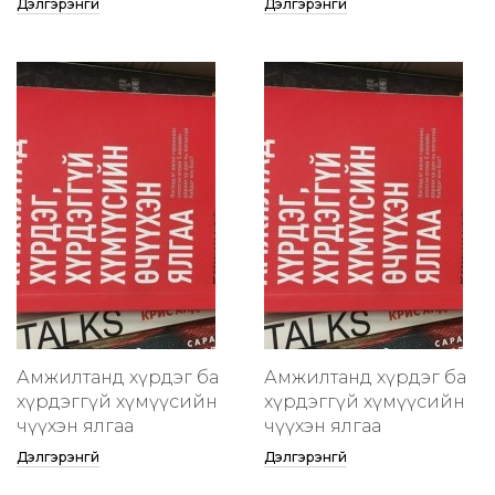
Дэлгэрэнгүй
Дэлгэрэнгүй
Амжилтанд хүрдэг ба
Амжилтанд хүрдэг ба
хүрдэггүй хүмүүсийн
хүрдэггүй хүмүүсийн
өчүүхэн ялгаа
өчүүхэн ялгаа
Дэлгэрэнгүй
Дэлгэрэнгүй