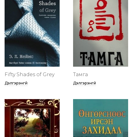
Fifty Shades of Grey
Тамга
Дэлгэрэнгүй
Дэлгэрэнгүй