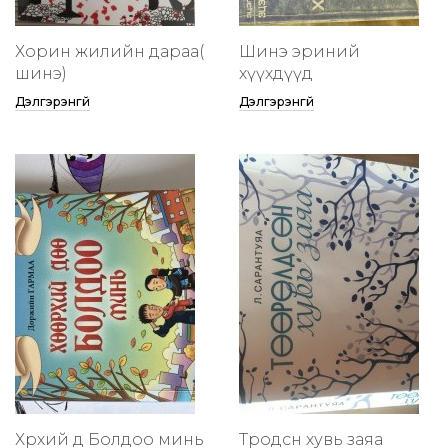
Хорин жилийн дараа(
Шинэ эриний
шинэ)
хүүхдүүд
Дэлгэрэнгүй
Дэлгэрэнгүй
Хөөрхий дөө Болдоо минь
Төөрөодсөн хувь заяа