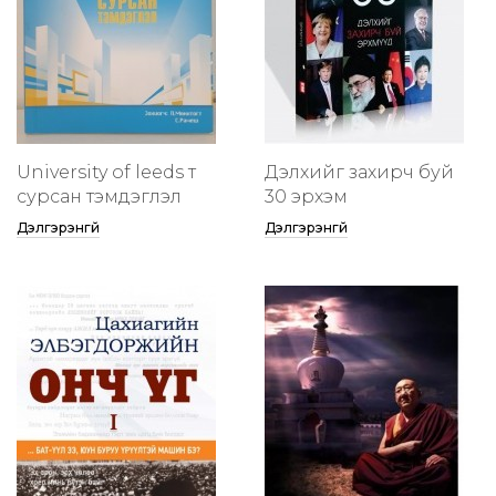
University of leeds т
Дэлхийг захирч буй
сурсан тэмдэглэл
30 эрхэм
Дэлгэрэнгүй
Дэлгэрэнгүй