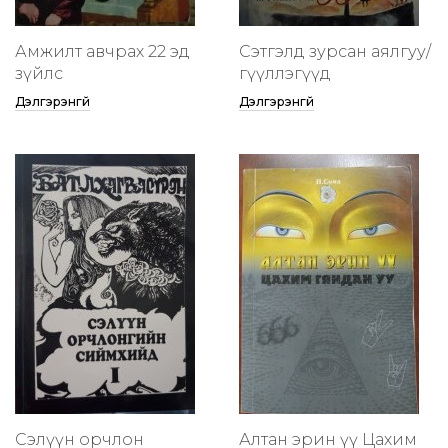
Амжилт авчрах 22 эд
Сэтгэлд зурсан аялгуу/
зүйлс
өгүүллэгүүд
Дэлгэрэнгүй
Дэлгэрэнгүй
Сэлүүн орчлон
Алтан эрин үү Цахим