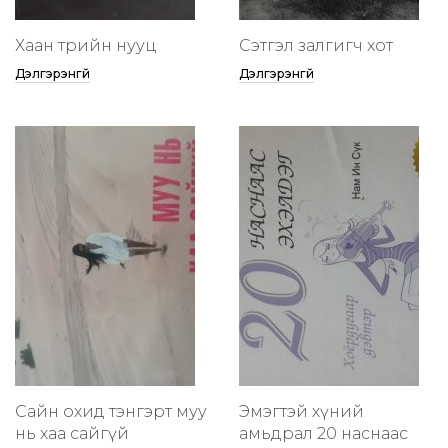
Хаан төрийн нууц
Сэтгэл залгигч хот
Дэлгэрэнгүй
Дэлгэрэнгүй
Сайн охид тэнгэрт муу
Эмэгтэй хүний
нь хаа сайгүй
амьдрал 20 наснаас