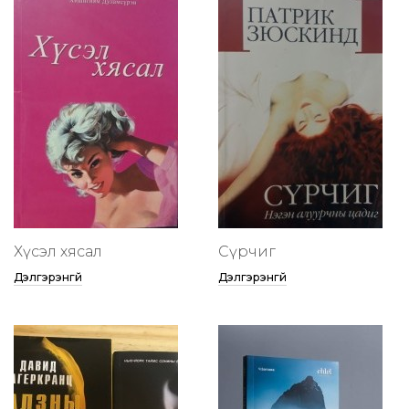
Хүсэл хясал
Сүрчиг
Дэлгэрэнгүй
Дэлгэрэнгүй