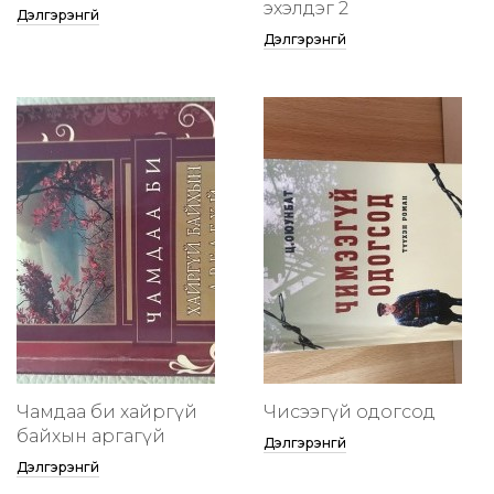
эхэлдэг 2
Дэлгэрэнгүй
Дэлгэрэнгүй
Чамдаа би хайргүй
Чисээгүй одогсод
байхын аргагүй
Дэлгэрэнгүй
Дэлгэрэнгүй