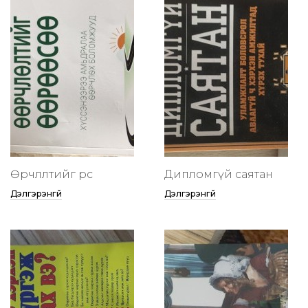
Өөрчлөлтийг өөрөөсөө
Дипломгүй саятан
Дэлгэрэнгүй
Дэлгэрэнгүй