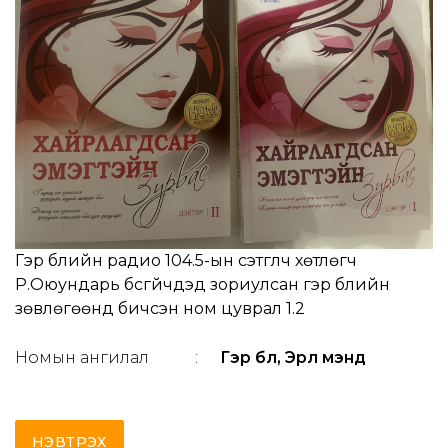
Гэр бүлийн радио 104.5-ын сэтгүүлч хөтлөгч
Р.Оюундарь бүсгүйчүүдэд зориулсан гэр бүлийн
зөвлөгөөнүүд бичсэн ном цуврал 1.2
Номын ангилал
:
Гэр бүл, Эрүүл мэнд
НЭВТРЭХ