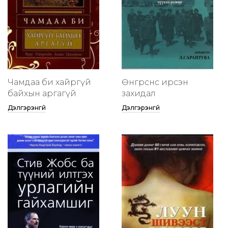
Чамдаа би хайргүй
Өнгөрснөөс ирсэн
байхын аргагүй
захидал
Дэлгэрэнгүй
Дэлгэрэнгүй