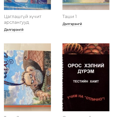
Цаглашгүй хүчит
Таши 1
арслангууд
Дэлгэрэнгүй
Дэлгэрэнгүй