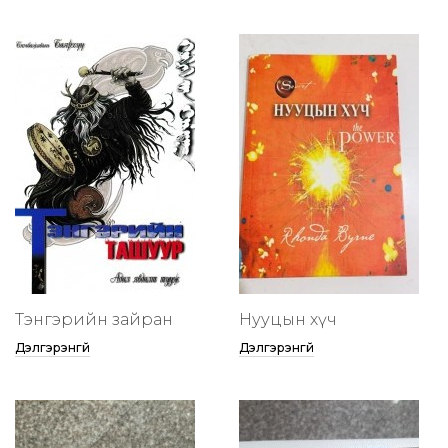
Тэнгэрийн зайран
Нууцын хүч
Дэлгэрэнгүй
Дэлгэрэнгүй