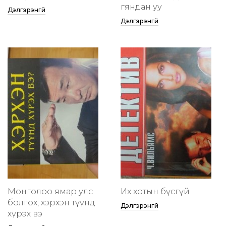
гяндан уу
Дэлгэрэнгүй
Дэлгэрэнгүй
Монголоо ямар улс
Их хотын бүсгүй
болгох, хэрхэн түүнд
Дэлгэрэнгүй
хүрэх вэ