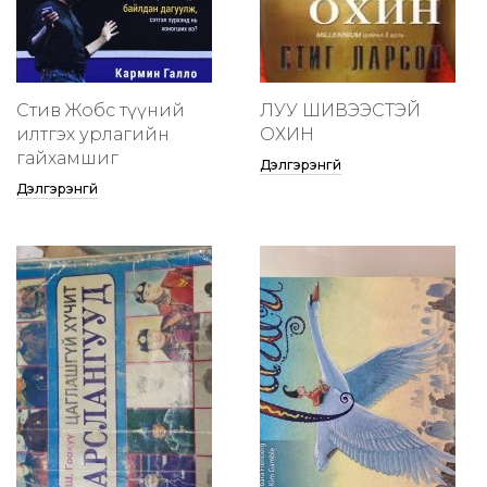
Стив Жобс түүний
ЛУУ ШИВЭЭСТЭЙ
илтгэх урлагийн
ОХИН
гайхамшиг
Дэлгэрэнгүй
Дэлгэрэнгүй