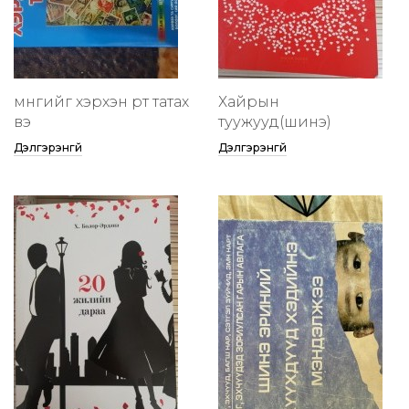
мөнгийг хэрхэн өөртөө татах
Хайрын
вэ
туужууд(шинэ)
Дэлгэрэнгүй
Дэлгэрэнгүй