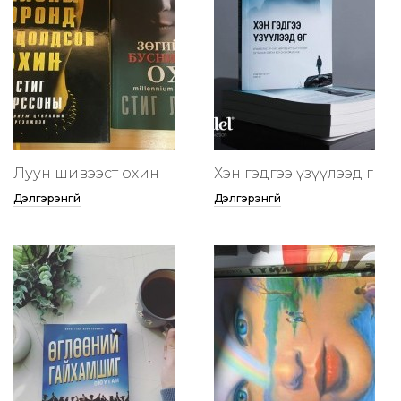
Луун шивээст охин
Хэн гэдгээ үзүүлээд өг
Дэлгэрэнгүй
Дэлгэрэнгүй