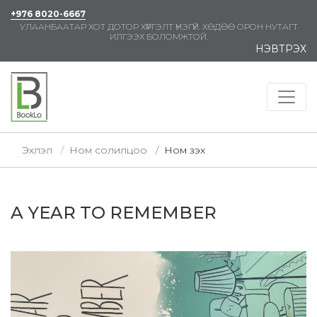
+976 8020-6667
УЛААНБААТАР ХОТ ДОТОР ХҮРГЭЛТ ҮНЭГҮЙ. ХӨДӨӨ ОРОН НУТАГТ
ИЛГЭЭХ БОЛОМЖТОЙ.
НЭВТРЭХ
Эхлэл
Ном солилцоо
Ном үзэх
A YEAR TO REMEMBER