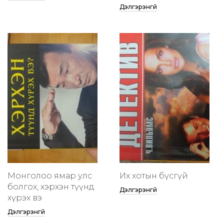
Дэлгэрэнгүй
Монголоо ямар улс
Их хотын бүсгүй
болгох, хэрхэн түүнд
Дэлгэрэнгүй
хүрэх вэ
Дэлгэрэнгүй