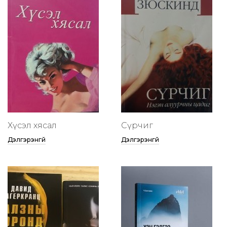
Хүсэл хясал
Сүрчиг
Дэлгэрэнгүй
Дэлгэрэнгүй