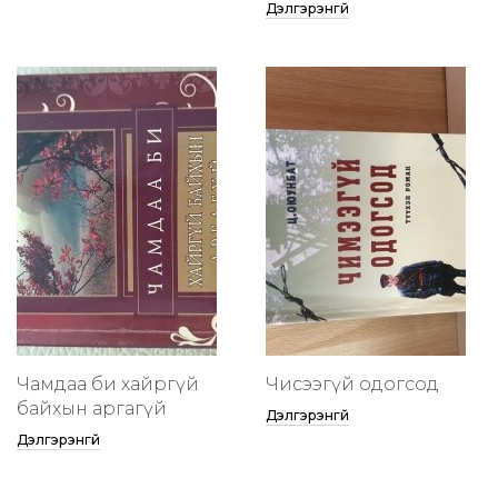
Дэлгэрэнгүй
Чамдаа би хайргүй
Чисээгүй одогсод
байхын аргагүй
Дэлгэрэнгүй
Дэлгэрэнгүй