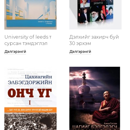
University of leeds т
Дэлхийг захирч буй
сурсан тэмдэглэл
30 эрхэм
Дэлгэрэнгүй
Дэлгэрэнгүй