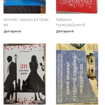
мөнгийг хэрхэн өөртөө татах
Хайрын
вэ
туужууд(шинэ)
Дэлгэрэнгүй
Дэлгэрэнгүй