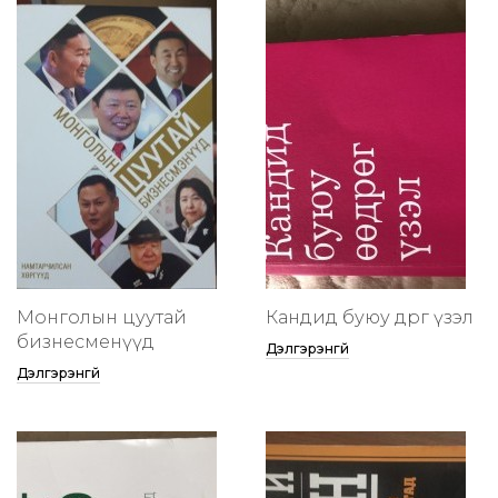
Монголын цуутай
Кандид буюу өөдрөг үзэл
бизнесменүүд
Дэлгэрэнгүй
Дэлгэрэнгүй