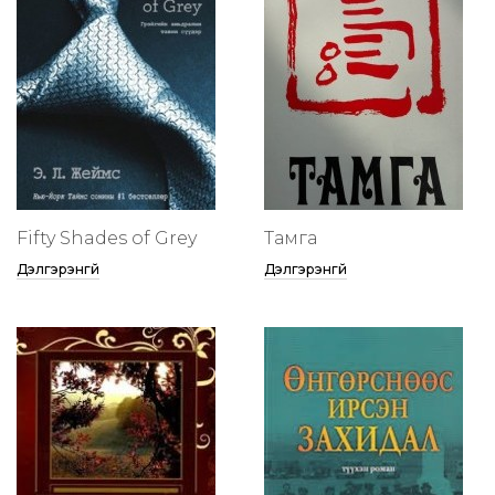
Fifty Shades of Grey
Тамга
Дэлгэрэнгүй
Дэлгэрэнгүй