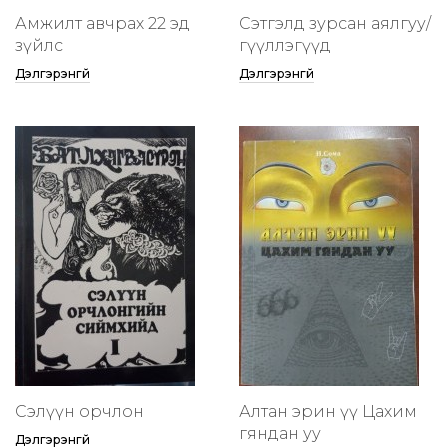
Амжилт авчрах 22 эд
Сэтгэлд зурсан аялгуу/
зүйлс
өгүүллэгүүд
Дэлгэрэнгүй
Дэлгэрэнгүй
Сэлүүн орчлон
Алтан эрин үү Цахим
гяндан уу
Дэлгэрэнгүй