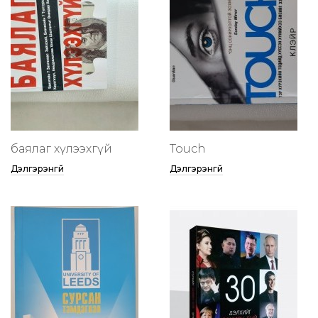
баялаг хүлээхгүй
Touch
Дэлгэрэнгүй
Дэлгэрэнгүй