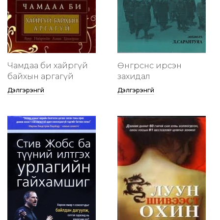
Чамдаа би хайргүй
Өнгөрснөөс ирсэн
байхын аргагүй
захидал
Дэлгэрэнгүй
Дэлгэрэнгүй