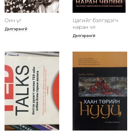
Онч үг
Цагийг бэлгэдэгч
наран чөлөө
Дэлгэрэнгүй
Дэлгэрэнгүй