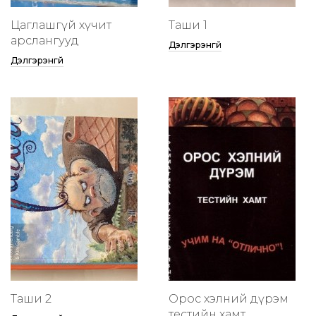
Цаглашгүй хүчит
Таши 1
арслангууд
Дэлгэрэнгүй
Дэлгэрэнгүй
Таши 2
Орос хэлний дүрэм
тестийн хамт