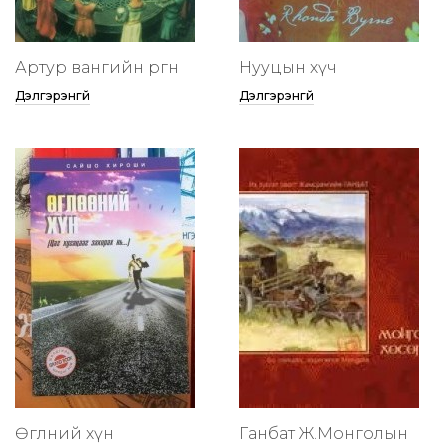
Артур вангийн өргөөнөө
Нууцын хүч
Дэлгэрэнгүй
Дэлгэрэнгүй
Өглөөний хүн
Ганбат Ж.Монголын