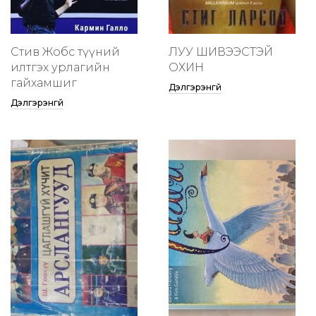
Стив Жобс түүний
ЛУУ ШИВЭЭСТЭЙ
илтгэх урлагийн
ОХИН
гайхамшиг
Дэлгэрэнгүй
Дэлгэрэнгүй