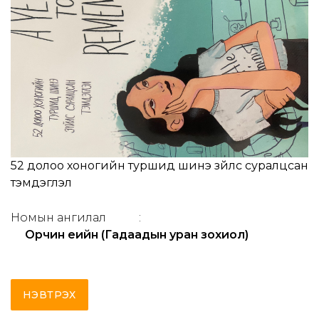
52 долоо хоногийн туршид шинэ зүйлс суралцсан
тэмдэглэл
Номын ангилал
:
Орчин үеийн (Гадаадын уран зохиол)
НЭВТРЭХ