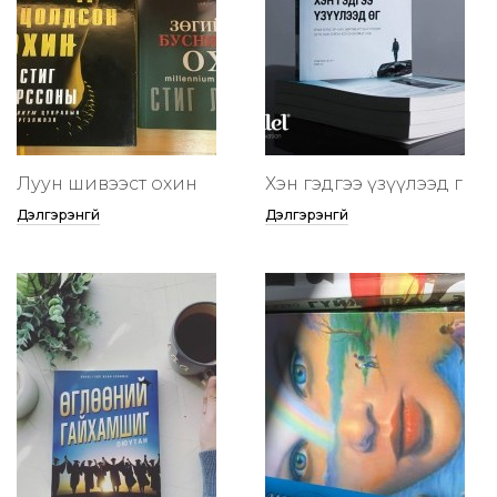
Луун шивээст охин
Хэн гэдгээ үзүүлээд өг
Дэлгэрэнгүй
Дэлгэрэнгүй