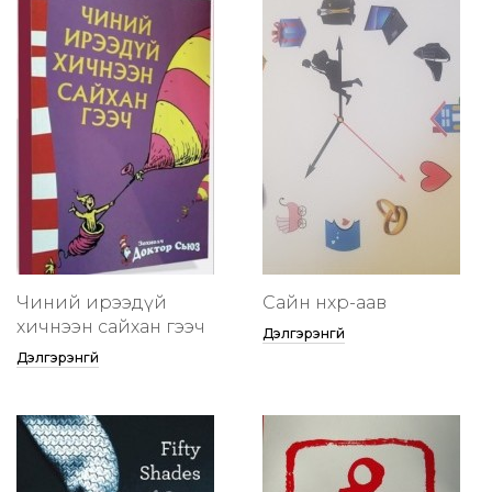
Чиний ирээдүй
Сайн нөхөр-аав
хичнээн сайхан гээч
Дэлгэрэнгүй
Дэлгэрэнгүй