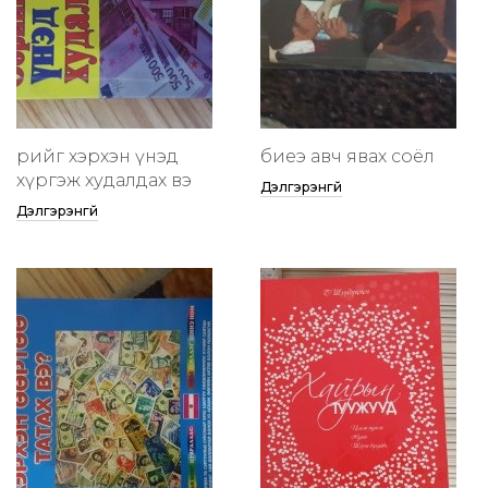
өөрийгөө хэрхэн үнэд
биеэ авч явах соёл
хүргэж худалдах вэ
Дэлгэрэнгүй
Дэлгэрэнгүй