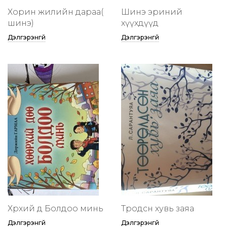
Хорин жилийн дараа(
Шинэ эриний
шинэ)
хүүхдүүд
Дэлгэрэнгүй
Дэлгэрэнгүй
Хөөрхий дөө Болдоо минь
Төөрөодсөн хувь заяа
Дэлгэрэнгүй
Дэлгэрэнгүй