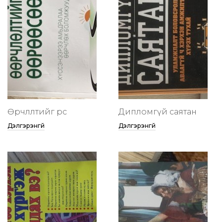
Өөрчлөлтийг өөрөөсөө
Дипломгүй саятан
Дэлгэрэнгүй
Дэлгэрэнгүй