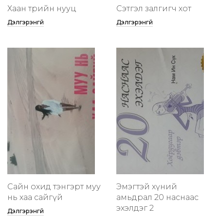
Хаан төрийн нууц
Сэтгэл залгигч хот
Дэлгэрэнгүй
Дэлгэрэнгүй
Сайн охид тэнгэрт муу
Эмэгтэй хүний
нь хаа сайгүй
амьдрал 20 наснаас
эхэлдэг 2
Дэлгэрэнгүй