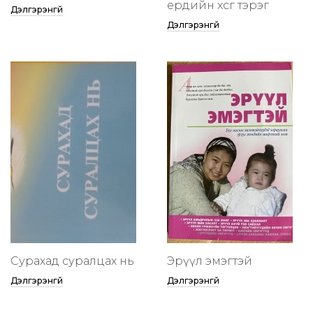
ердийн хөсөг тэрэг
Дэлгэрэнгүй
Дэлгэрэнгүй
Сурахад суралцах нь
Эрүүл эмэгтэй
Дэлгэрэнгүй
Дэлгэрэнгүй