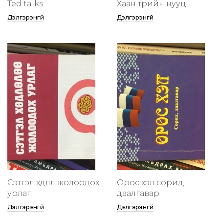
Ted talks
Хаан төрийн нууц
Дэлгэрэнгүй
Дэлгэрэнгүй
Сэтгэл хөдлөлөө жолоодох
Орос хэл сорил,
урлаг
даалгавар
Дэлгэрэнгүй
Дэлгэрэнгүй