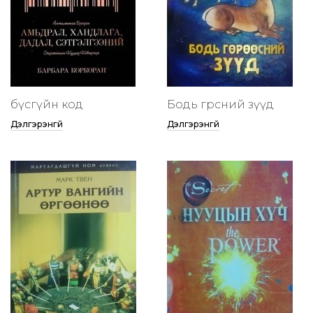
бүсгүйн код
Бодь гөрөөсний зүүд
Дэлгэрэнгүй
Дэлгэрэнгүй