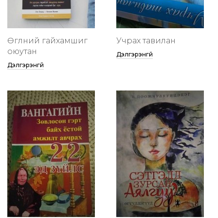
Өглөөний гайхамшиг
Учрах тавилан
оюутан
Дэлгэрэнгүй
Дэлгэрэнгүй