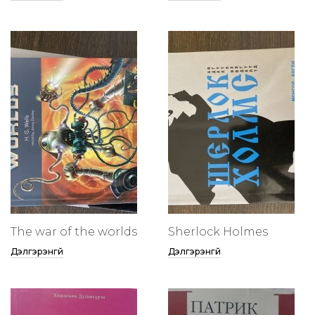
The war of the worlds
Sherlock Holmes
Дэлгэрэнгүй
Дэлгэрэнгүй