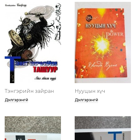
Тэнгэрийн зайран
Нууцын хүч
Дэлгэрэнгүй
Дэлгэрэнгүй