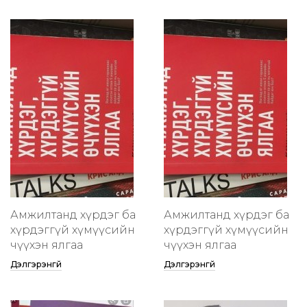
Амжилтанд хүрдэг ба
Амжилтанд хүрдэг ба
хүрдэггүй хүмүүсийн
хүрдэггүй хүмүүсийн
өчүүхэн ялгаа
өчүүхэн ялгаа
Дэлгэрэнгүй
Дэлгэрэнгүй