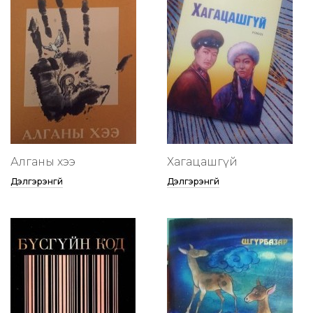
Алганы хээ
Хагацашгүй
Дэлгэрэнгүй
Дэлгэрэнгүй