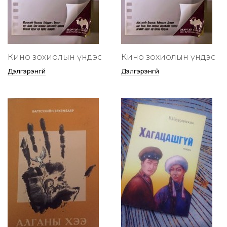
Кино зохиолын үндэс
Кино зохиолын үндэс
Дэлгэрэнгүй
Дэлгэрэнгүй