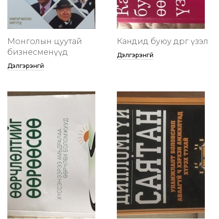
Монголын цуутай
Кандид буюу өөдрөг үзэл
бизнесменүүд
Дэлгэрэнгүй
Дэлгэрэнгүй