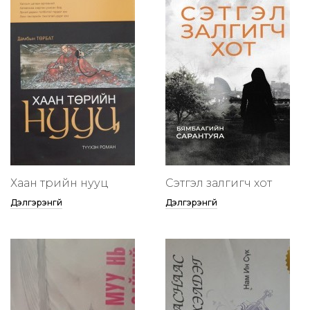
Хаан төрийн нууц
Сэтгэл залгигч хот
Дэлгэрэнгүй
Дэлгэрэнгүй