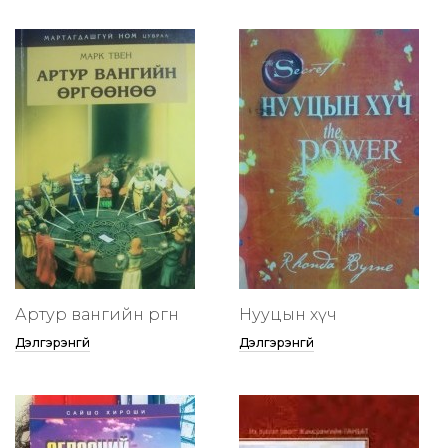
Артур вангийн өргөөнөө
Нууцын хүч
Дэлгэрэнгүй
Дэлгэрэнгүй