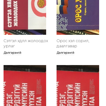
Сэтгэл хөдлөлөө жолоодох
Орос хэл сорил,
урлаг
даалгавар
Дэлгэрэнгүй
Дэлгэрэнгүй