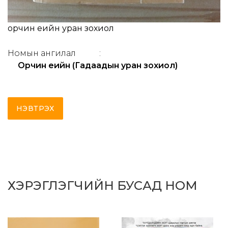
орчин үеийн уран зохиол
Номын ангилал
:
Орчин үеийн (Гадаадын уран зохиол)
НЭВТРЭХ
ХЭРЭГЛЭГЧИЙН БУСАД НОМ