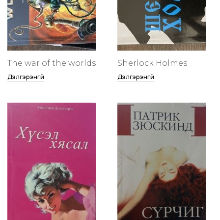
The war of the worlds
Sherlock Holmes
Дэлгэрэнгүй
Дэлгэрэнгүй