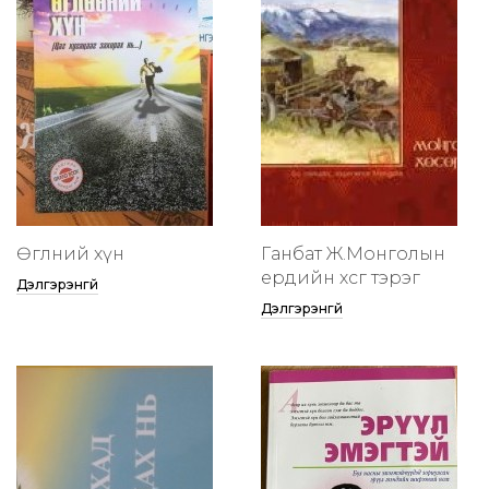
Өглөөний хүн
Ганбат Ж.Монголын
ердийн хөсөг тэрэг
Дэлгэрэнгүй
Дэлгэрэнгүй