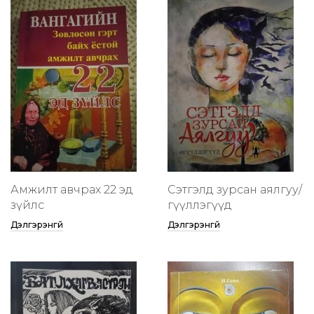
Амжилт авчрах 22 эд
Сэтгэлд зурсан аялгуу/
зүйлс
өгүүллэгүүд
Дэлгэрэнгүй
Дэлгэрэнгүй