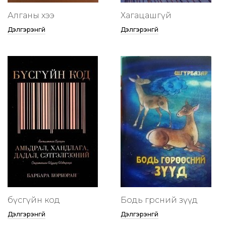
Алганы хээ
Хагацашгүй
Дэлгэрэнгүй
Дэлгэрэнгүй
бүсгүйн код
Бодь гөрөөсний зүүд
Дэлгэрэнгүй
Дэлгэрэнгүй