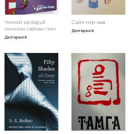
Чиний ирээдүй
Сайн нөхөр-аав
хичнээн сайхан гээч
Дэлгэрэнгүй
Дэлгэрэнгүй