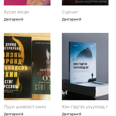
Хүсэл хясал
Сүрчиг
Дэлгэрэнгүй
Дэлгэрэнгүй
Луун шивээст охин
Хэн гэдгээ үзүүлээд өг
Дэлгэрэнгүй
Дэлгэрэнгүй