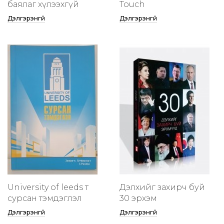
баялаг хүлээхгүй
Touch
Дэлгэрэнгүй
Дэлгэрэнгүй
University of leeds т
Дэлхийг захирч буй
сурсан тэмдэглэл
30 эрхэм
Дэлгэрэнгүй
Дэлгэрэнгүй