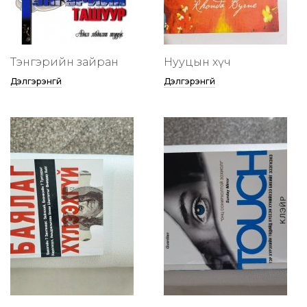
Тэнгэрийн зайран
Нууцын хүч
Дэлгэрэнгүй
Дэлгэрэнгүй