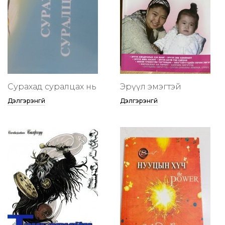
Сурахад суралцах нь
Эрүүл эмэгтэй
Дэлгэрэнгүй
Дэлгэрэнгүй