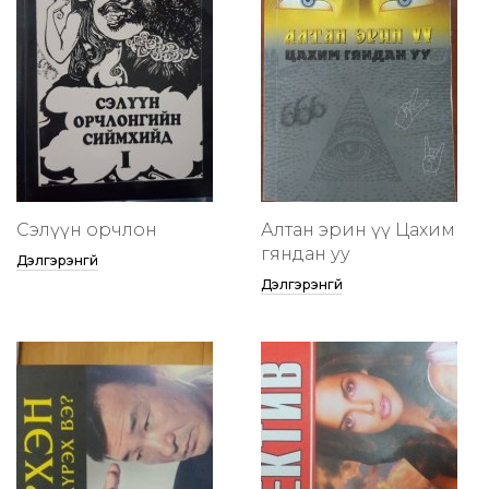
Сэлүүн орчлон
Алтан эрин үү Цахим
гяндан уу
Дэлгэрэнгүй
Дэлгэрэнгүй