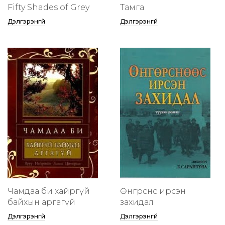
Fifty Shades of Grey
Тамга
Дэлгэрэнгүй
Дэлгэрэнгүй
Чамдаа би хайргүй
Өнгөрснөөс ирсэн
байхын аргагүй
захидал
Дэлгэрэнгүй
Дэлгэрэнгүй