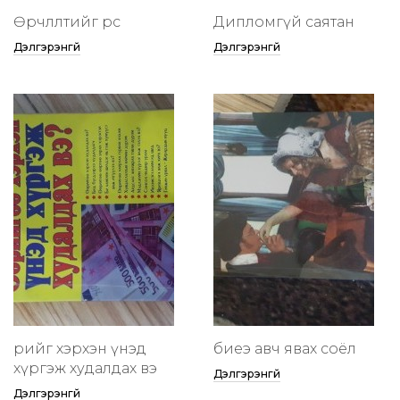
Өөрчлөлтийг өөрөөсөө
Дипломгүй саятан
Дэлгэрэнгүй
Дэлгэрэнгүй
өөрийгөө хэрхэн үнэд
биеэ авч явах соёл
хүргэж худалдах вэ
Дэлгэрэнгүй
Дэлгэрэнгүй