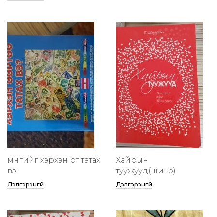
мөнгийг хэрхэн өөртөө татах
Хайрын
вэ
туужууд(шинэ)
Дэлгэрэнгүй
Дэлгэрэнгүй