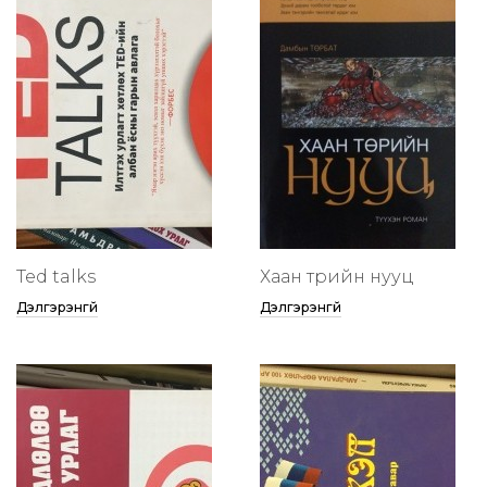
Ted talks
Хаан төрийн нууц
Дэлгэрэнгүй
Дэлгэрэнгүй