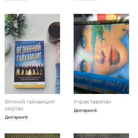
Өглөөний гайхамшиг
Учрах тавилан
оюутан
Дэлгэрэнгүй
Дэлгэрэнгүй