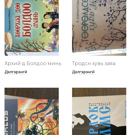
Хөөрхий дөө Болдоо минь
Төөрөодсөн хувь заяа
Дэлгэрэнгүй
Дэлгэрэнгүй