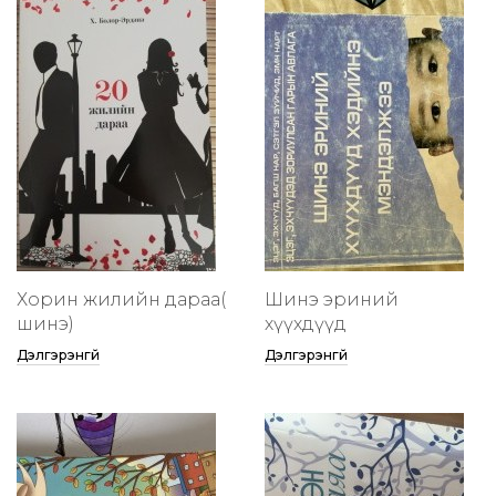
Хорин жилийн дараа(
Шинэ эриний
шинэ)
хүүхдүүд
Дэлгэрэнгүй
Дэлгэрэнгүй