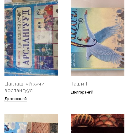
Цаглашгүй хүчит
Таши 1
арслангууд
Дэлгэрэнгүй
Дэлгэрэнгүй