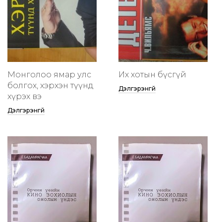
Монголоо ямар улс
Их хотын бүсгүй
болгох, хэрхэн түүнд
Дэлгэрэнгүй
хүрэх вэ
Дэлгэрэнгүй