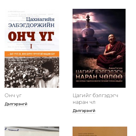
Онч үг
Цагийг бэлгэдэгч
наран чөлөө
Дэлгэрэнгүй
Дэлгэрэнгүй