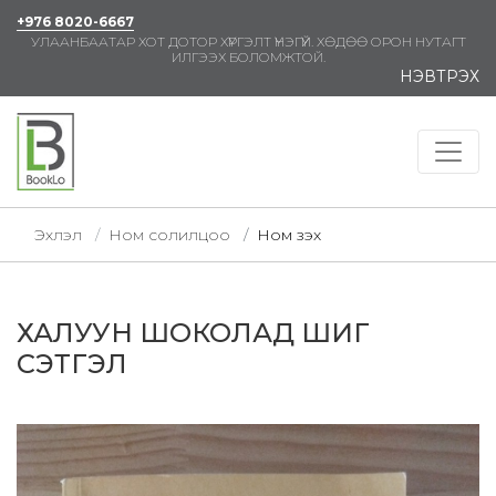
+976 8020-6667
УЛААНБААТАР ХОТ ДОТОР ХҮРГЭЛТ ҮНЭГҮЙ. ХӨДӨӨ ОРОН НУТАГТ
ИЛГЭЭХ БОЛОМЖТОЙ.
НЭВТРЭХ
Эхлэл
Ном солилцоо
Ном үзэх
ХАЛУУН ШОКОЛАД ШИГ
СЭТГЭЛ