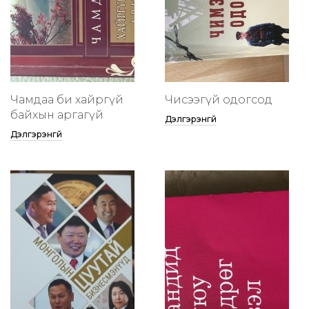
Чамдаа би хайргүй
Чисээгүй одогсод
байхын аргагүй
Дэлгэрэнгүй
Дэлгэрэнгүй