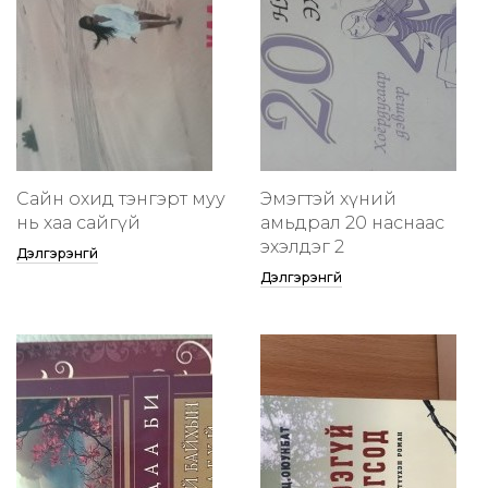
Сайн охид тэнгэрт муу
Эмэгтэй хүний
нь хаа сайгүй
амьдрал 20 наснаас
эхэлдэг 2
Дэлгэрэнгүй
Дэлгэрэнгүй