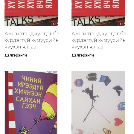
Амжилтанд хүрдэг ба
Амжилтанд хүрдэг ба
хүрдэггүй хүмүүсийн
хүрдэггүй хүмүүсийн
өчүүхэн ялгаа
өчүүхэн ялгаа
Дэлгэрэнгүй
Дэлгэрэнгүй