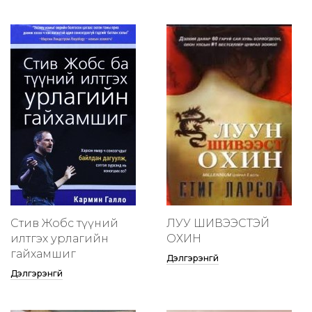
Стив Жобс түүний
ЛУУ ШИВЭЭСТЭЙ
илтгэх урлагийн
ОХИН
гайхамшиг
Дэлгэрэнгүй
Дэлгэрэнгүй