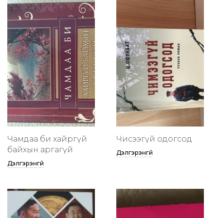
Чамдаа би хайргүй
Чисээгүй одогсод
байхын аргагүй
Дэлгэрэнгүй
Дэлгэрэнгүй