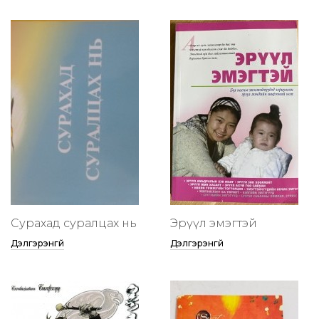
Сурахад суралцах нь
Эрүүл эмэгтэй
Дэлгэрэнгүй
Дэлгэрэнгүй