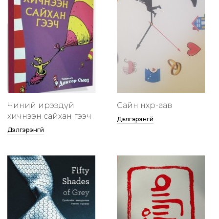
Чиний ирээдүй
Сайн нөхөр-аав
хичнээн сайхан гээч
Дэлгэрэнгүй
Дэлгэрэнгүй