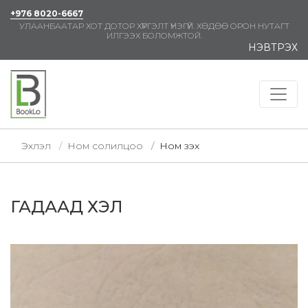
+976 8020-6667
УЛААНБААТАР ХОТ ДОТОР ХҮРГЭЛТ ҮНЭГҮЙ. ХӨДӨӨ ОРОН НУТАГТ
ИЛГЭЭХ БОЛОМЖТОЙ.
НЭВТРЭХ
Эхлэл
Ном солилцоо
Ном үзэх
ГАДААД ХЭЛ