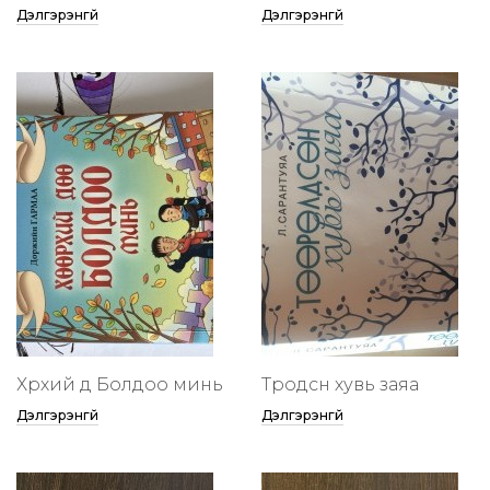
Дэлгэрэнгүй
Дэлгэрэнгүй
Хөөрхий дөө Болдоо минь
Төөрөодсөн хувь заяа
Дэлгэрэнгүй
Дэлгэрэнгүй