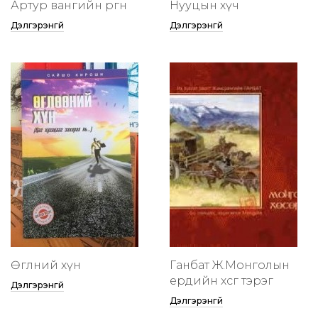
Артур вангийн өргөөнөө
Нууцын хүч
Дэлгэрэнгүй
Дэлгэрэнгүй
Өглөөний хүн
Ганбат Ж.Монголын
ердийн хөсөг тэрэг
Дэлгэрэнгүй
Дэлгэрэнгүй