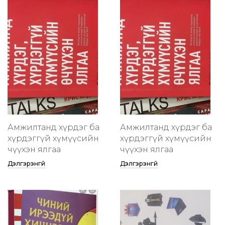
Амжилтанд хүрдэг ба
Амжилтанд хүрдэг ба
хүрдэггүй хүмүүсийн
хүрдэггүй хүмүүсийн
өчүүхэн ялгаа
өчүүхэн ялгаа
Дэлгэрэнгүй
Дэлгэрэнгүй