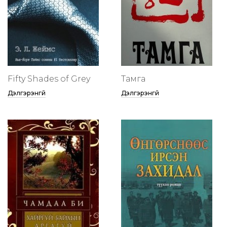
Fifty Shades of Grey
Тамга
Дэлгэрэнгүй
Дэлгэрэнгүй