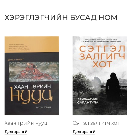
ХЭРЭГЛЭГЧИЙН БУСАД НОМ
Хаан төрийн нууц
Сэтгэл залгигч хот
Дэлгэрэнгүй
Дэлгэрэнгүй