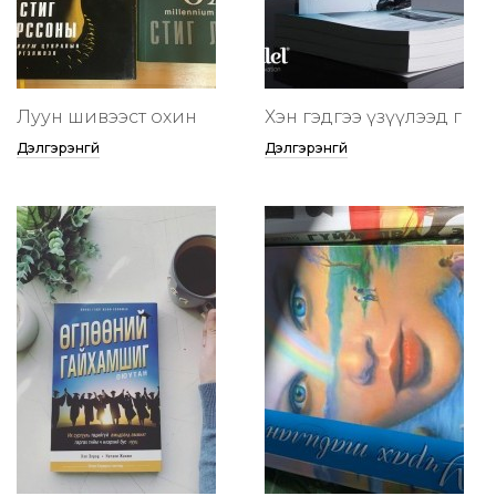
Луун шивээст охин
Хэн гэдгээ үзүүлээд өг
Дэлгэрэнгүй
Дэлгэрэнгүй