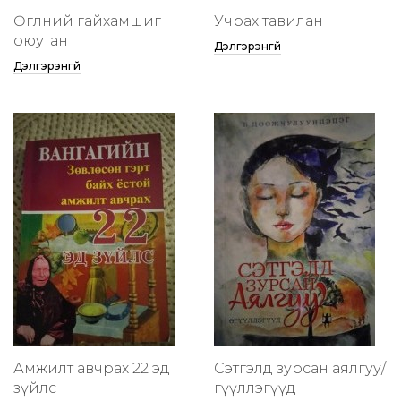
Өглөөний гайхамшиг
Учрах тавилан
оюутан
Дэлгэрэнгүй
Дэлгэрэнгүй
Амжилт авчрах 22 эд
Сэтгэлд зурсан аялгуу/
зүйлс
өгүүллэгүүд