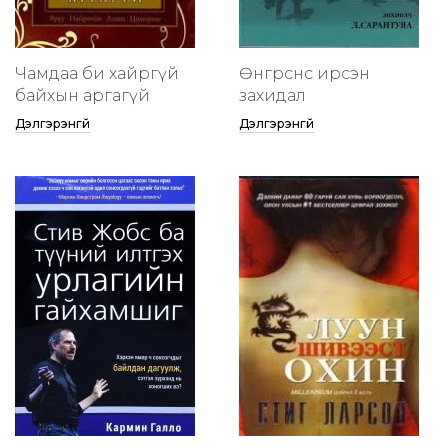
Чамдаа би хайргүй
Өнгөрснөөс ирсэн
байхын аргагүй
захидал
Дэлгэрэнгүй
Дэлгэрэнгүй