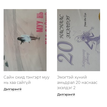
Сайн охид тэнгэрт муу
Эмэгтэй хүний
нь хаа сайгүй
амьдрал 20 наснаас
эхэлдэг 2
Дэлгэрэнгүй
Дэлгэрэнгүй