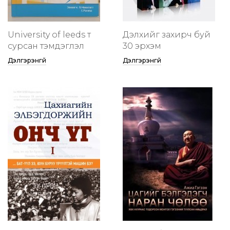
University of leeds т
Дэлхийг захирч буй
сурсан тэмдэглэл
30 эрхэм
Дэлгэрэнгүй
Дэлгэрэнгүй