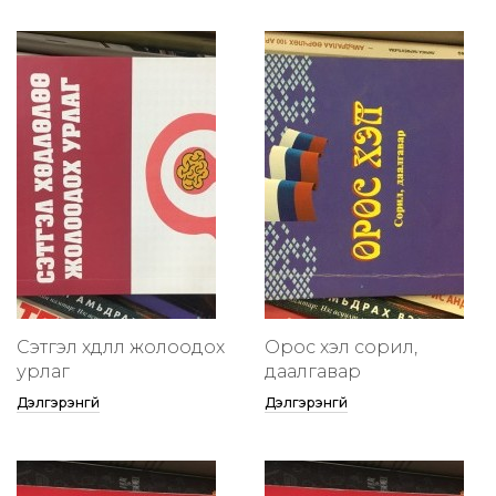
Сэтгэл хөдлөлөө жолоодох
Орос хэл сорил,
урлаг
даалгавар
Дэлгэрэнгүй
Дэлгэрэнгүй