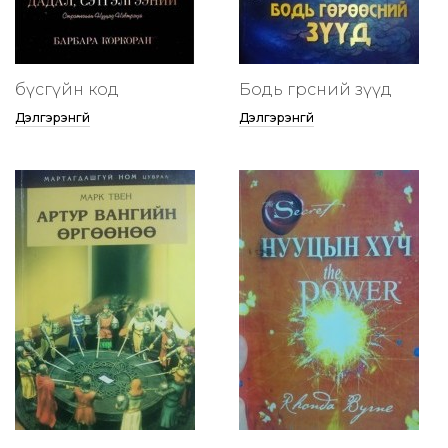
бүсгүйн код
Бодь гөрөөсний зүүд
Дэлгэрэнгүй
Дэлгэрэнгүй