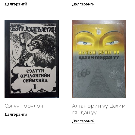
Дэлгэрэнгүй
Дэлгэрэнгүй
Сэлүүн орчлон
Алтан эрин үү Цахим
гяндан уу
Дэлгэрэнгүй
Дэлгэрэнгүй