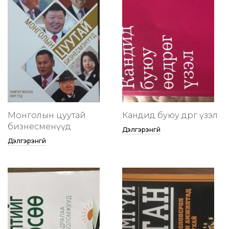
Монголын цуутай
Кандид буюу өөдрөг үзэл
бизнесменүүд
Дэлгэрэнгүй
Дэлгэрэнгүй