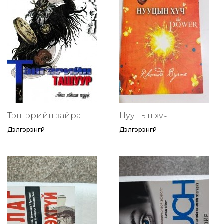
Тэнгэрийн зайран
Нууцын хүч
Дэлгэрэнгүй
Дэлгэрэнгүй