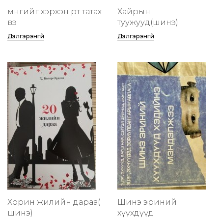
мөнгийг хэрхэн өөртөө татах
Хайрын
вэ
туужууд(шинэ)
Дэлгэрэнгүй
Дэлгэрэнгүй
Хорин жилийн дараа(
Шинэ эриний
шинэ)
хүүхдүүд