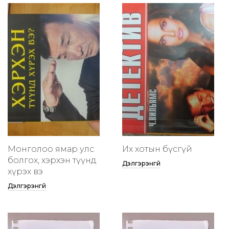
Монголоо ямар улс
Их хотын бүсгүй
болгох, хэрхэн түүнд
Дэлгэрэнгүй
хүрэх вэ
Дэлгэрэнгүй