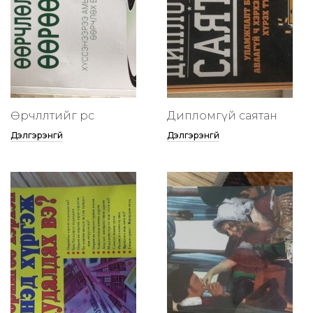
Өөрчлөлтийг өөрөөсөө
Дипломгүй саятан
Дэлгэрэнгүй
Дэлгэрэнгүй