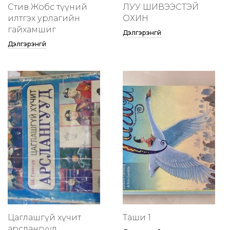
Стив Жобс түүний
ЛУУ ШИВЭЭСТЭЙ
илтгэх урлагийн
ОХИН
гайхамшиг
Дэлгэрэнгүй
Дэлгэрэнгүй
Цаглашгүй хүчит
Таши 1
арслангууд