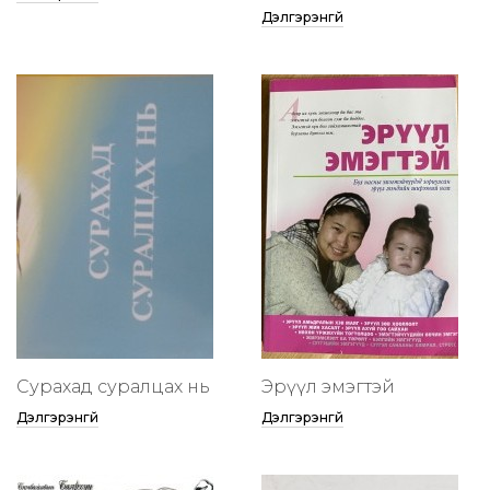
Дэлгэрэнгүй
Сурахад суралцах нь
Эрүүл эмэгтэй
Дэлгэрэнгүй
Дэлгэрэнгүй