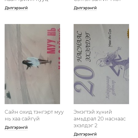
Дэлгэрэнгүй
Дэлгэрэнгүй
Сайн охид тэнгэрт муу
Эмэгтэй хүний
нь хаа сайгүй
амьдрал 20 наснаас
эхэлдэг 2
Дэлгэрэнгүй
Дэлгэрэнгүй