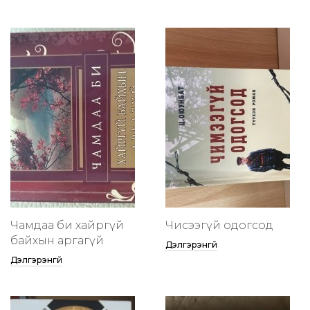
Чамдаа би хайргүй
Чисээгүй одогсод
байхын аргагүй
Дэлгэрэнгүй
Дэлгэрэнгүй