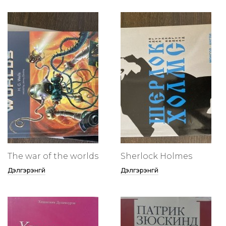
The war of the worlds
Sherlock Holmes
Дэлгэрэнгүй
Дэлгэрэнгүй