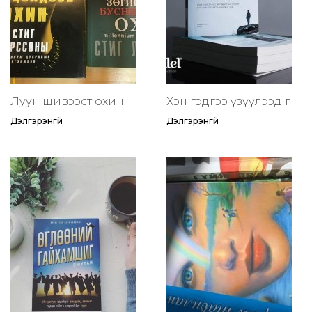
Луун шивээст охин
Хэн гэдгээ үзүүлээд өг
Дэлгэрэнгүй
Дэлгэрэнгүй