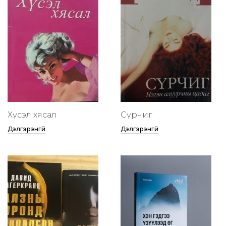
Хүсэл хясал
Сүрчиг
Дэлгэрэнгүй
Дэлгэрэнгүй