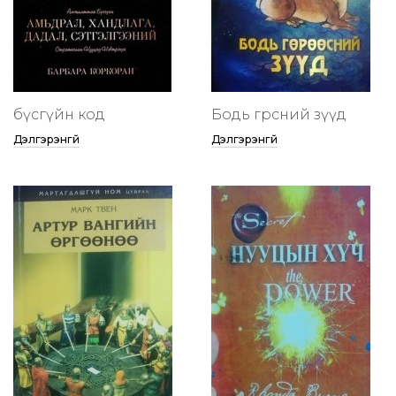
бүсгүйн код
Бодь гөрөөсний зүүд
Дэлгэрэнгүй
Дэлгэрэнгүй