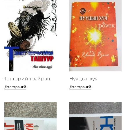
Тэнгэрийн зайран
Нууцын хүч
Дэлгэрэнгүй
Дэлгэрэнгүй