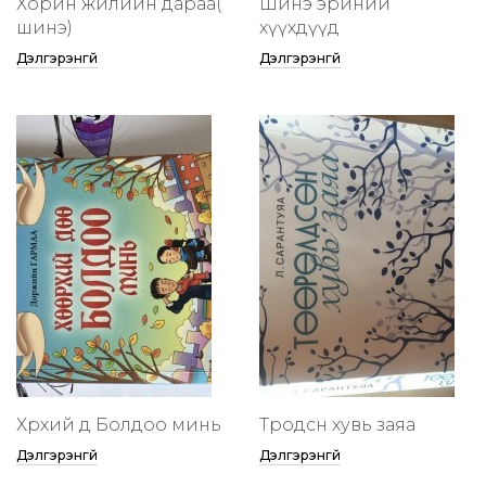
Хорин жилийн дараа(
Шинэ эриний
шинэ)
хүүхдүүд
Дэлгэрэнгүй
Дэлгэрэнгүй
Хөөрхий дөө Болдоо минь
Төөрөодсөн хувь заяа
Дэлгэрэнгүй
Дэлгэрэнгүй