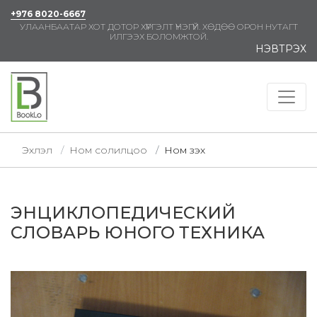
+976 8020-6667
УЛААНБААТАР ХОТ ДОТОР ХҮРГЭЛТ ҮНЭГҮЙ. ХӨДӨӨ ОРОН НУТАГТ
ИЛГЭЭХ БОЛОМЖТОЙ.
НЭВТРЭХ
Эхлэл
Ном солилцоо
Ном үзэх
ЭНЦИКЛОПЕДИЧЕСКИЙ
СЛОВАРЬ ЮНОГО ТЕХНИКА