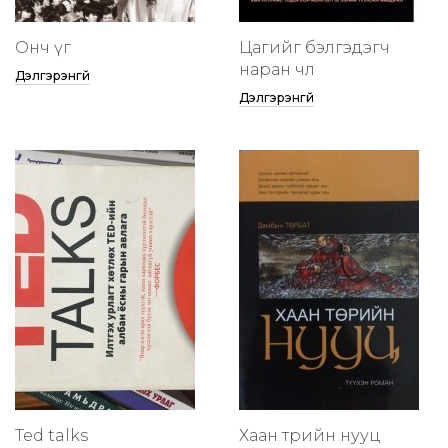
Онч үг
Цагийг бэлгэдэгч
наран чөлөө
Дэлгэрэнгүй
Дэлгэрэнгүй
Ted talks
Хаан төрийн нууц