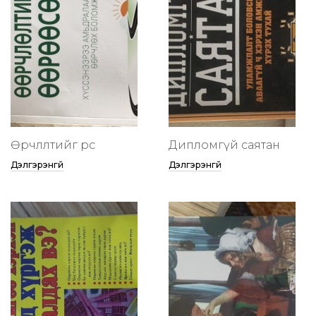
Өөрчлөлтийг өөрөөсөө
Дипломгүй саятан
Дэлгэрэнгүй
Дэлгэрэнгүй