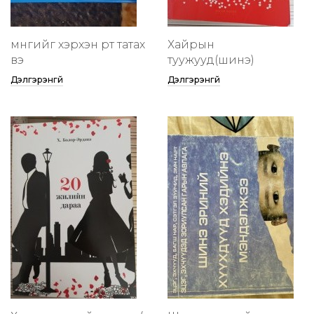
мөнгийг хэрхэн өөртөө татах
Хайрын
вэ
туужууд(шинэ)
Дэлгэрэнгүй
Дэлгэрэнгүй