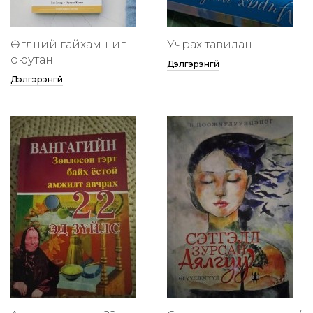
Өглөөний гайхамшиг
Учрах тавилан
оюутан
Дэлгэрэнгүй
Дэлгэрэнгүй