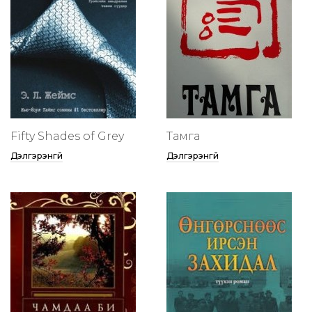
Fifty Shades of Grey
Тамга
Дэлгэрэнгүй
Дэлгэрэнгүй