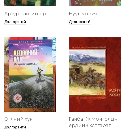
Артур вангийн өргөөнөө
Нууцын хүч
Дэлгэрэнгүй
Дэлгэрэнгүй
Өглөөний хүн
Ганбат Ж.Монголын
ердийн хөсөг тэрэг
Дэлгэрэнгүй