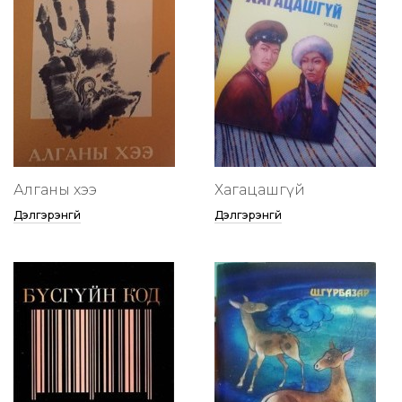
Алганы хээ
Хагацашгүй
Дэлгэрэнгүй
Дэлгэрэнгүй