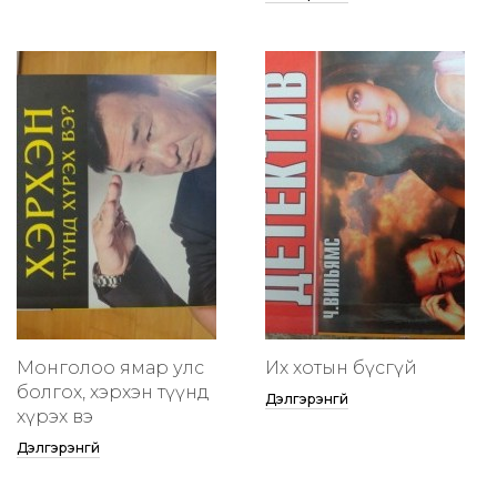
Монголоо ямар улс
Их хотын бүсгүй
болгох, хэрхэн түүнд
Дэлгэрэнгүй
хүрэх вэ
Дэлгэрэнгүй