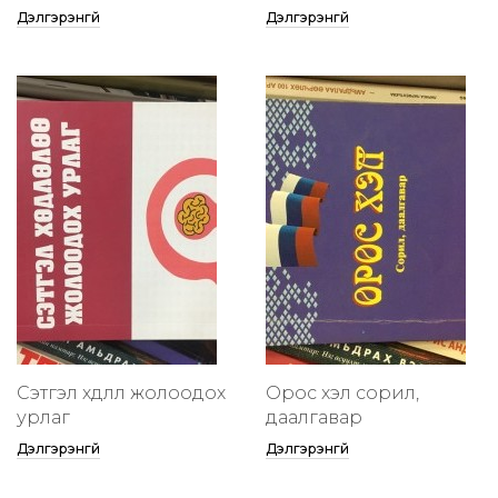
Дэлгэрэнгүй
Дэлгэрэнгүй
Сэтгэл хөдлөлөө жолоодох
Орос хэл сорил,
урлаг
даалгавар
Дэлгэрэнгүй
Дэлгэрэнгүй