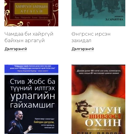
Чамдаа би хайргүй
Өнгөрснөөс ирсэн
байхын аргагүй
захидал
Дэлгэрэнгүй
Дэлгэрэнгүй