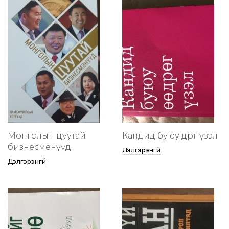
Монголын цуутай
Кандид буюу өөдрөг үзэл
бизнесменүүд
Дэлгэрэнгүй
Дэлгэрэнгүй