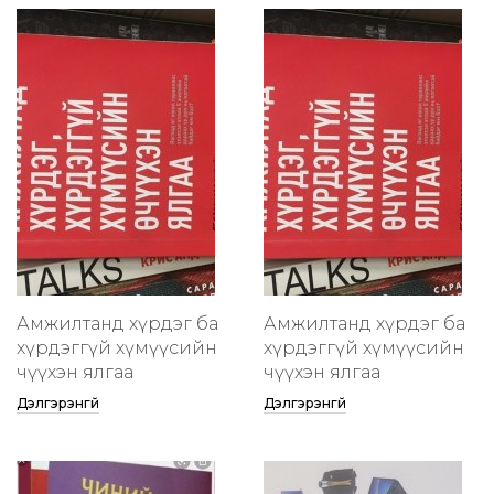
Амжилтанд хүрдэг ба
Амжилтанд хүрдэг ба
хүрдэггүй хүмүүсийн
хүрдэггүй хүмүүсийн
өчүүхэн ялгаа
өчүүхэн ялгаа
Дэлгэрэнгүй
Дэлгэрэнгүй