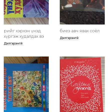
өөрийгөө хэрхэн үнэд
биеэ авч явах соёл
хүргэж худалдах вэ
Дэлгэрэнгүй
Дэлгэрэнгүй