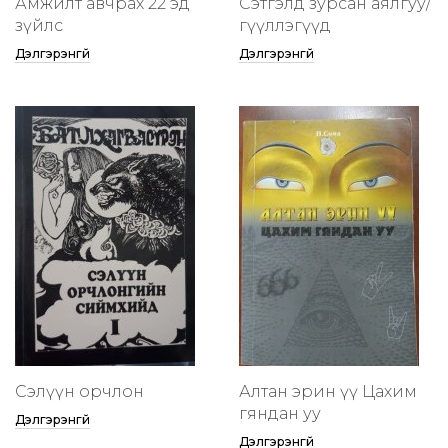
Амжилт авчрах 22 эд
Сэтгэлд зурсан аялгуу/
зүйлс
өгүүллэгүүд
Дэлгэрэнгүй
Дэлгэрэнгүй
Сэлүүн орчлон
Алтан эрин үү Цахим
гяндан уу
Дэлгэрэнгүй
Дэлгэрэнгүй