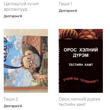
Цаглашгүй хүчит
Таши 1
арслангууд
Дэлгэрэнгүй
Дэлгэрэнгүй
Таши 2
Орос хэлний дүрэм
тестийн хамт
Дэлгэрэнгүй