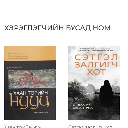
ХЭРЭГЛЭГЧИЙН БУСАД НОМ
Хаан төрийн нууц
Сэтгэл залгигч хот