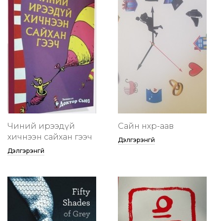
Чиний ирээдүй
Сайн нөхөр-аав
хичнээн сайхан гээч
Дэлгэрэнгүй
Дэлгэрэнгүй