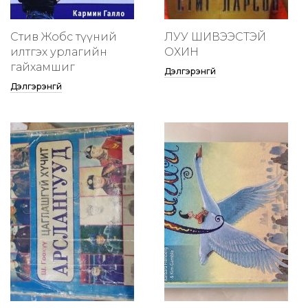
Стив Жобс түүний
ЛУУ ШИВЭЭСТЭЙ
илтгэх урлагийн
ОХИН
гайхамшиг
Дэлгэрэнгүй
Дэлгэрэнгүй