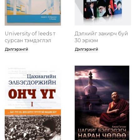
University of leeds т
Дэлхийг захирч буй
сурсан тэмдэглэл
30 эрхэм
Дэлгэрэнгүй
Дэлгэрэнгүй