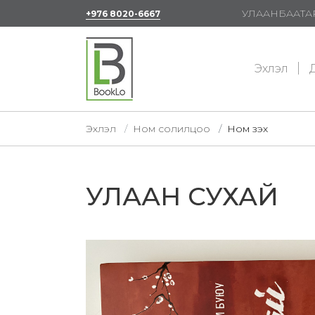
УЛААНБААТАР
+976 8020-6667
Эхлэл
Д
Эхлэл
Ном солилцоо
Ном үзэх
УЛААН СУХАЙ