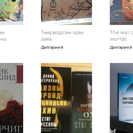
өө
Төөрөодсөн хувь
The war o
инь
заяа
worlds
Дэлгэрэнгүй
Дэлгэрэнгүй