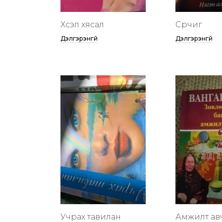
Хүсэл хясал
Сүрчиг
Дэлгэрэнгүй
Дэлгэрэнгүй
Учрах тавилан
Амжилт ав