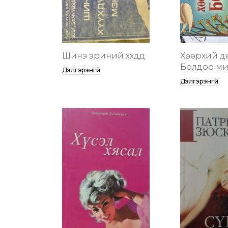
Шинэ эриний хүүхдүүд
Хөөрхий д
Болдоо м
Дэлгэрэнгүй
Дэлгэрэнгүй