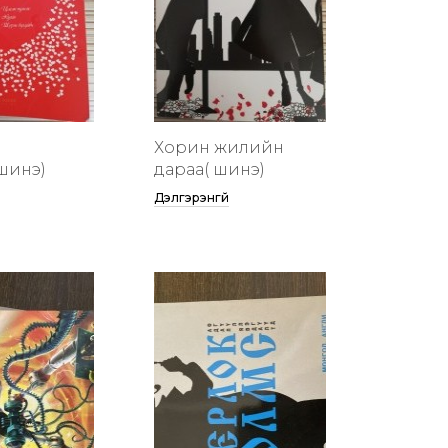
Хорин жилийн
шинэ)
дараа( шинэ)
Дэлгэрэнгүй