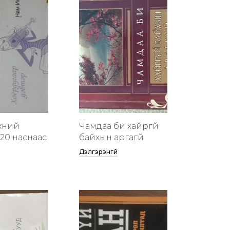
хүний
Чамдаа би хайргүй
20 наснаас
байхын аргагүй
Дэлгэрэнгүй