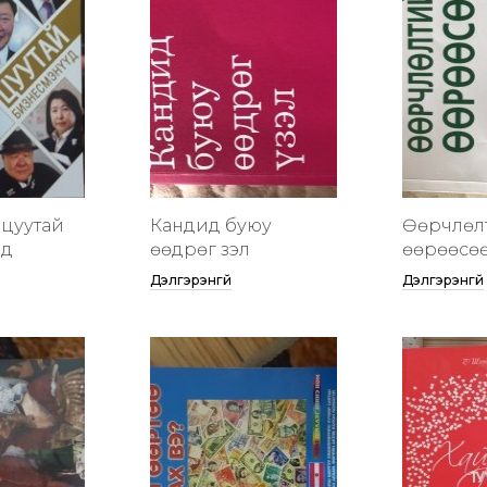
цуутай
Кандид буюу
Өөрчлөл
үд
өөдрөг үзэл
өөрөөсө
Дэлгэрэнгүй
Дэлгэрэнгүй