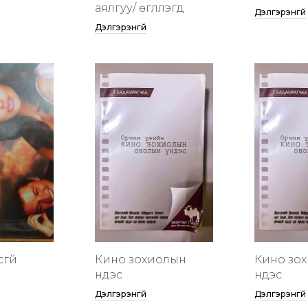
аялгуу/ өгүүллэгүүд
Дэлгэрэнгүй
Дэлгэрэнгүй
сгүй
Кино зохиолын
Кино зо
үндэс
үндэс
Дэлгэрэнгүй
Дэлгэрэнгүй