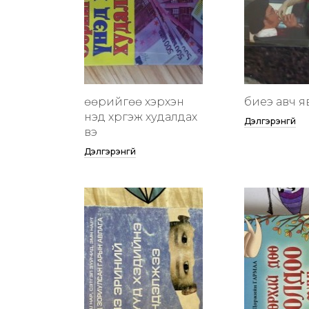
өөрийгөө хэрхэн
биеэ авч я
үнэд хүргэж худалдах
Дэлгэрэнгүй
вэ
Дэлгэрэнгүй