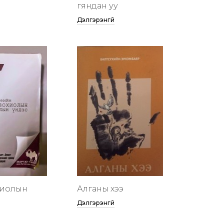
гяндан уу
Дэлгэрэнгүй
хиолын
Алганы хээ
Дэлгэрэнгүй