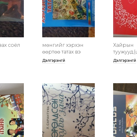
вах соёл
мөнгийг хэрхэн
Хайрын
өөртөө татах вэ
туужууд(
Дэлгэрэнгүй
Дэлгэрэнгүй