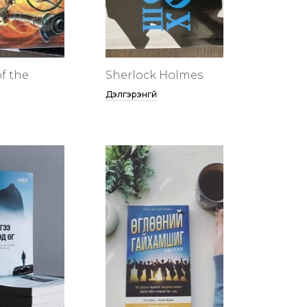
f the
Sherlock Holmes
Дэлгэрэнгүй