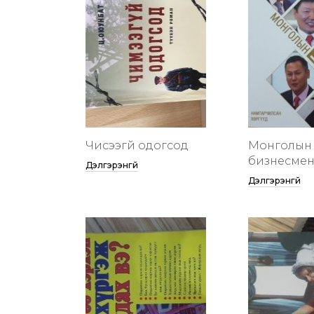
Чисээгүй одогсод
Монголын 
бизнесменү
Дэлгэрэнгүй
Дэлгэрэнгүй