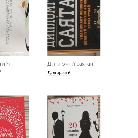
тийг
Дипломгүй саятан
ө
Дэлгэрэнгүй