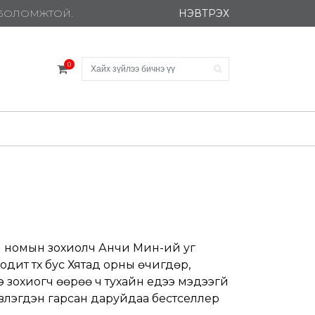
НЭВТРЭХ
Х БОЛОМЖТОЙ.
0
й номын зохиолч Анчи Мин-ий уг
бодит түүх бус Хятад орны өчигдөр,
 зохиогч өөрөө ч тухайн үедээ мэдээгүй
эвлэгдэн гарсан даруйдаа бестселлер