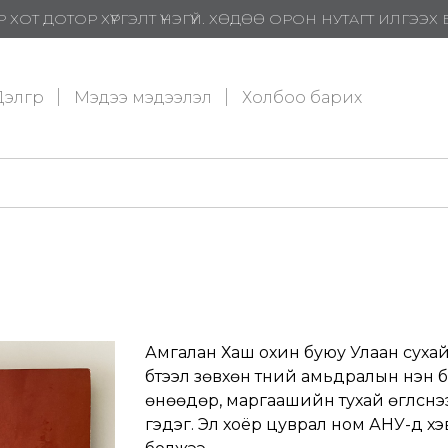
 ХОТ ДОТОР ХҮРГЭЛТ ҮНЭГҮЙ. ХӨДӨӨ ОРОН НУТАГТ ИЛГЭЭ
элгүүр
Мэдээ мэдээлэл
Холбоо барих
Амгалан Хаш охин буюу Улаан суха
бүтээл зөвхөн түүний амьдралын үнэн 
өнөөдөр, маргаашийн тухай өгүүлснээ
гэдэг. Эл хоёр цуврал ном АНУ-д х