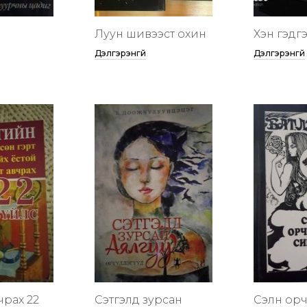
Луун шивээст охин
Хэн гэдгээ
Дэлгэрэнгүй
Дэлгэрэнгүй
чрах 22
Сэтгэлд зурсан
Сэлүүн ор