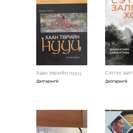
Хаан төрийн нууц
Сэтгэл зал
Дэлгэрэнгүй
Дэлгэрэнгүй