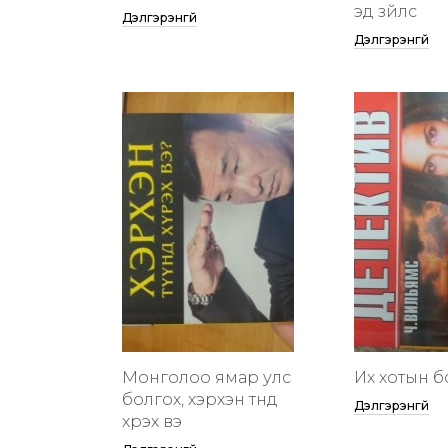
эд зүйлс
Дэлгэрэнгүй
Дэлгэрэнгүй
Монголоо ямар улс
Их хотын бү
болгох, хэрхэн түүнд
Дэлгэрэнгүй
хүрэх вэ