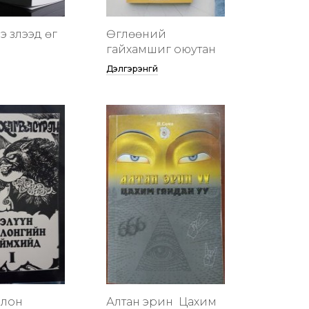
 үзүүлээд өг
Өглөөний
гайхамшиг оюутан
Дэлгэрэнгүй
члон
Алтан эрин үү Цахим