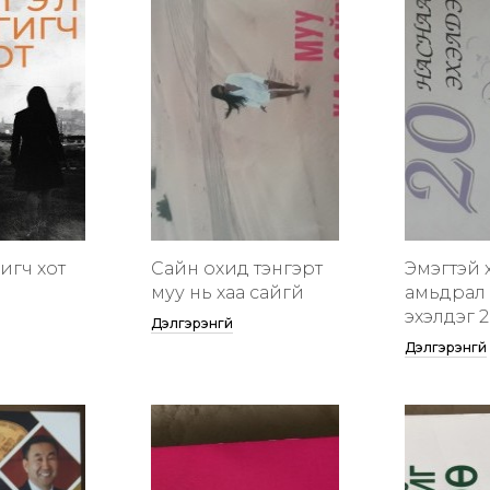
гигч хот
Сайн охид тэнгэрт
Эмэгтэй 
муу нь хаа сайгүй
амьдрал 
эхэлдэг 2
Дэлгэрэнгүй
Дэлгэрэнгүй