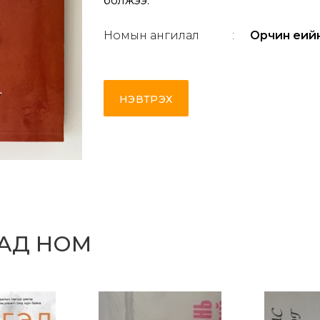
болжээ.
Номын ангилал
:
Орчин үеий
НЭВТРЭХ
САД НОМ