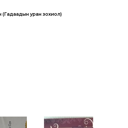
н (Гадаадын уран зохиол)