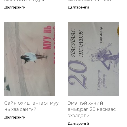
Дэлгэрэнгүй
Дэлгэрэнгүй
Сайн охид тэнгэрт муу
Эмэгтэй хүний
нь хаа сайгүй
амьдрал 20 наснаас
эхэлдэг 2
Дэлгэрэнгүй
Дэлгэрэнгүй