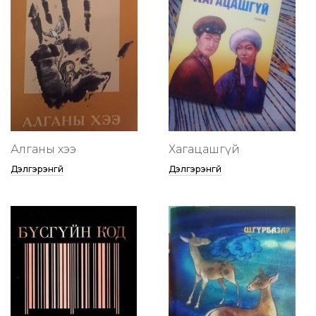
Алганы хээ
Хагацашгүй
Дэлгэрэнгүй
Дэлгэрэнгүй