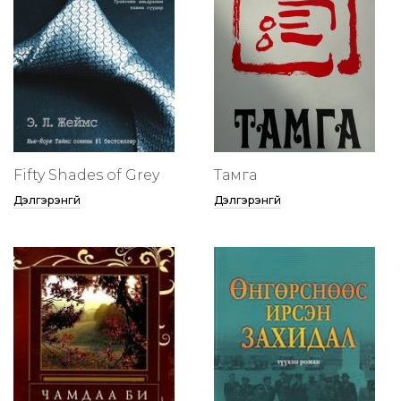
Fifty Shades of Grey
Тамга
Дэлгэрэнгүй
Дэлгэрэнгүй