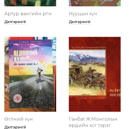
Артур вангийн өргөөнөө
Нууцын хүч
Дэлгэрэнгүй
Дэлгэрэнгүй
Өглөөний хүн
Ганбат Ж.Монголын
ердийн хөсөг тэрэг
Дэлгэрэнгүй