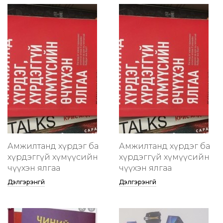
Амжилтанд хүрдэг ба
Амжилтанд хүрдэг ба
хүрдэггүй хүмүүсийн
хүрдэггүй хүмүүсийн
өчүүхэн ялгаа
өчүүхэн ялгаа
Дэлгэрэнгүй
Дэлгэрэнгүй