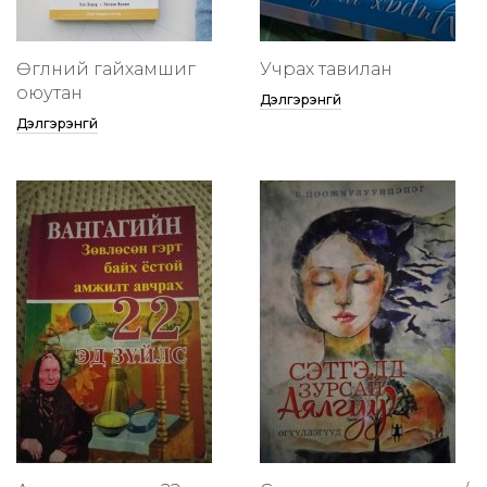
Өглөөний гайхамшиг
Учрах тавилан
оюутан
Дэлгэрэнгүй
Дэлгэрэнгүй