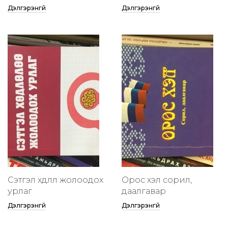
Дэлгэрэнгүй
Дэлгэрэнгүй
Сэтгэл хөдлөлөө жолоодох
Орос хэл сорил,
урлаг
даалгавар
Дэлгэрэнгүй
Дэлгэрэнгүй