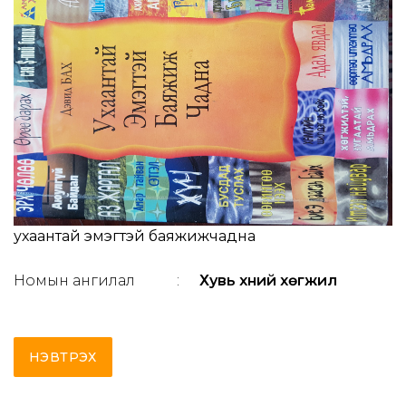
ухаантай эмэгтэй баяжижчадна
Номын ангилал
:
Хувь хүний хөгжил
НЭВТРЭХ