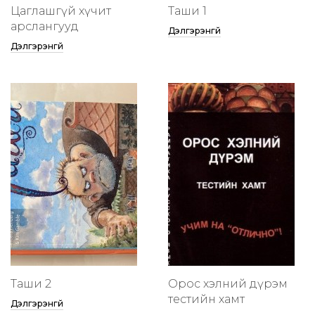
Цаглашгүй хүчит
Таши 1
арслангууд
Дэлгэрэнгүй
Дэлгэрэнгүй
Таши 2
Орос хэлний дүрэм
тестийн хамт
Дэлгэрэнгүй