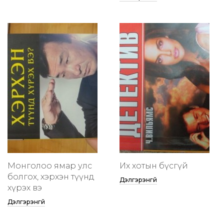
Монголоо ямар улс
Их хотын бүсгүй
болгох, хэрхэн түүнд
Дэлгэрэнгүй
хүрэх вэ
Дэлгэрэнгүй