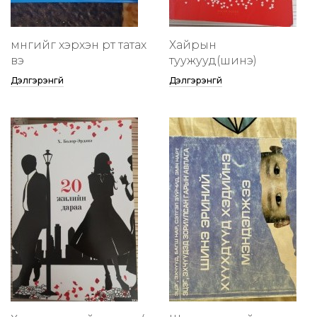
мөнгийг хэрхэн өөртөө татах
Хайрын
вэ
туужууд(шинэ)
Дэлгэрэнгүй
Дэлгэрэнгүй