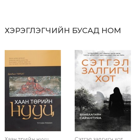
ХЭРЭГЛЭГЧИЙН БУСАД НОМ
Хаан төрийн нууц
Сэтгэл залгигч хот