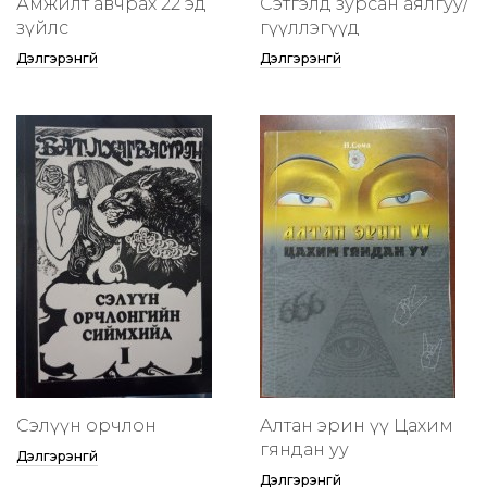
Амжилт авчрах 22 эд
Сэтгэлд зурсан аялгуу/
зүйлс
өгүүллэгүүд
Дэлгэрэнгүй
Дэлгэрэнгүй
Сэлүүн орчлон
Алтан эрин үү Цахим
гяндан уу
Дэлгэрэнгүй
Дэлгэрэнгүй