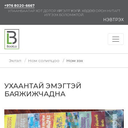
+976 8020-6667
УЛААНБААТАР ХОТ ДОТОР ХҮРГЭЛТ ҮНЭГҮЙ. ХӨДӨӨ ОРОН НУТАГТ
ИЛГЭЭХ БОЛОМЖТОЙ.
НЭВТРЭХ
Эхлэл
Ном солилцоо
Ном үзэх
УХААНТАЙ ЭМЭГТЭЙ
БАЯЖИЖЧАДНА