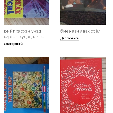
өөрийгөө хэрхэн үнэд
биеэ авч явах соёл
хүргэж худалдах вэ
Дэлгэрэнгүй
Дэлгэрэнгүй