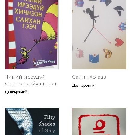
Чиний ирээдүй
Сайн нөхөр-аав
хичнээн сайхан гээч
Дэлгэрэнгүй
Дэлгэрэнгүй