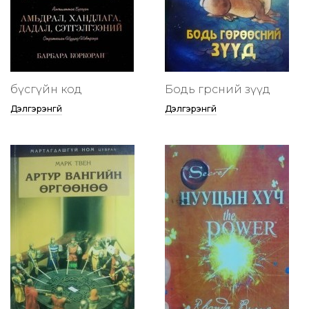
бүсгүйн код
Бодь гөрөөсний зүүд
Дэлгэрэнгүй
Дэлгэрэнгүй