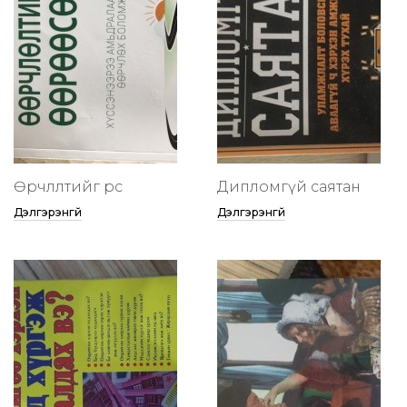
Өөрчлөлтийг өөрөөсөө
Дипломгүй саятан
Дэлгэрэнгүй
Дэлгэрэнгүй