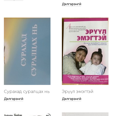
Дэлгэрэнгүй
Сурахад суралцах нь
Эрүүл эмэгтэй
Дэлгэрэнгүй
Дэлгэрэнгүй