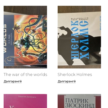
The war of the worlds
Sherlock Holmes
Дэлгэрэнгүй
Дэлгэрэнгүй