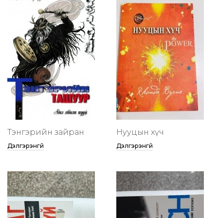
Тэнгэрийн зайран
Нууцын хүч
Дэлгэрэнгүй
Дэлгэрэнгүй