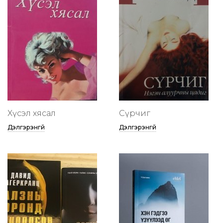
Хүсэл хясал
Сүрчиг
Дэлгэрэнгүй
Дэлгэрэнгүй