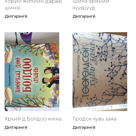
Хорин жилийн дараа(
Шинэ эриний
шинэ)
хүүхдүүд
Дэлгэрэнгүй
Дэлгэрэнгүй
Хөөрхий дөө Болдоо минь
Төөрөодсөн хувь заяа
Дэлгэрэнгүй
Дэлгэрэнгүй