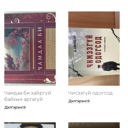
Чамдаа би хайргүй
Чисээгүй одогсод
байхын аргагүй
Дэлгэрэнгүй
Дэлгэрэнгүй