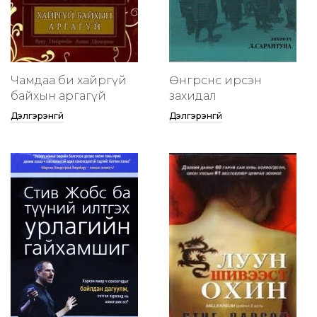
Чамдаа би хайргүй
Өнгөрснөөс ирсэн
байхын аргагүй
захидал
Дэлгэрэнгүй
Дэлгэрэнгүй