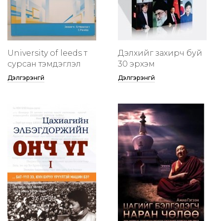
University of leeds т
Дэлхийг захирч буй
сурсан тэмдэглэл
30 эрхэм
Дэлгэрэнгүй
Дэлгэрэнгүй