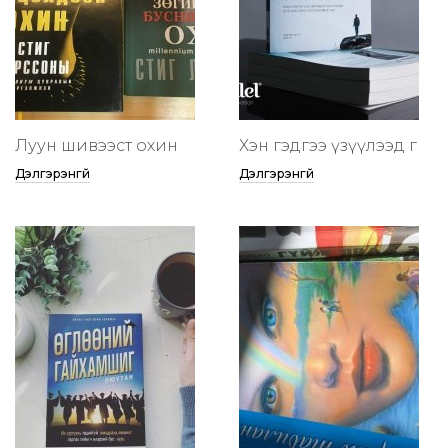
Луун шивээст охин
Хэн гэдгээ үзүүлээд өг
Дэлгэрэнгүй
Дэлгэрэнгүй