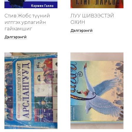
Стив Жобс түүний
ЛУУ ШИВЭЭСТЭЙ
илтгэх урлагийн
ОХИН
гайхамшиг
Дэлгэрэнгүй
Дэлгэрэнгүй