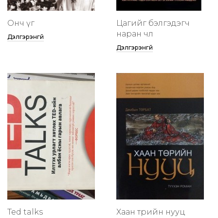
Онч үг
Цагийг бэлгэдэгч
наран чөлөө
Дэлгэрэнгүй
Дэлгэрэнгүй
Ted talks
Хаан төрийн нууц