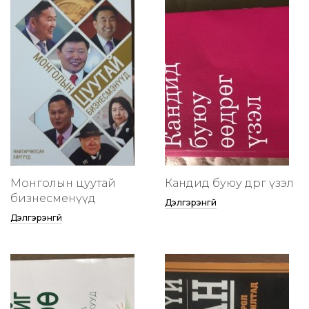
Монголын цуутай
Кандид буюу өөдрөг үзэл
бизнесменүүд
Дэлгэрэнгүй
Дэлгэрэнгүй