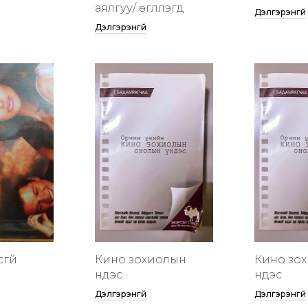
аялгуу/ өгүүллэгүүд
Дэлгэрэнгүй
Дэлгэрэнгүй
сгүй
Кино зохиолын
Кино зо
үндэс
үндэс
Дэлгэрэнгүй
Дэлгэрэнгүй