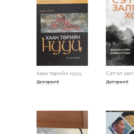
Хаан төрийн нууц
Сэтгэл зал
Дэлгэрэнгүй
Дэлгэрэнгүй