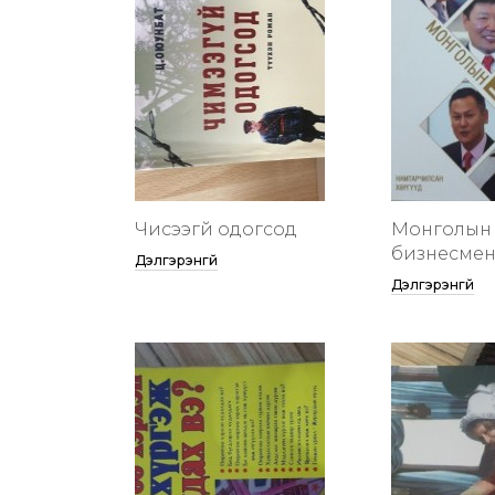
Чисээгүй одогсод
Монголын 
бизнесменү
Дэлгэрэнгүй
Дэлгэрэнгүй