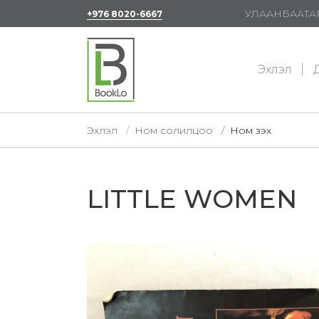
УЛААНБААТАР
+976 8020-6667
Эхлэл
Д
Эхлэл
Ном солилцоо
Ном үзэх
LITTLE WOMEN