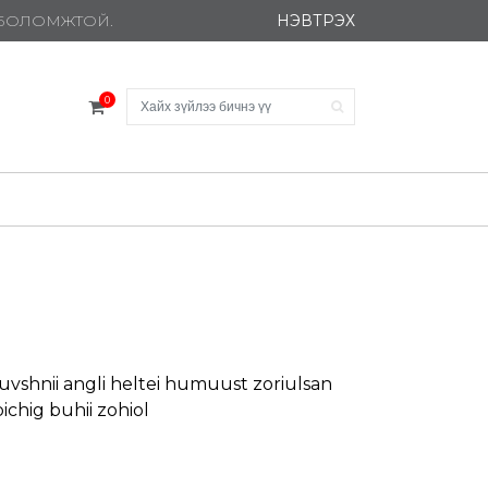
НЭВТРЭХ
Х БОЛОМЖТОЙ.
0
uvshnii angli heltei humuust zoriulsan
ichig buhii zohiol