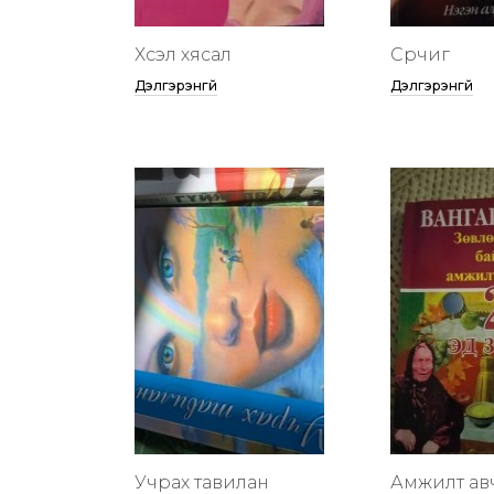
Хүсэл хясал
Сүрчиг
Дэлгэрэнгүй
Дэлгэрэнгүй
Учрах тавилан
Амжилт ав