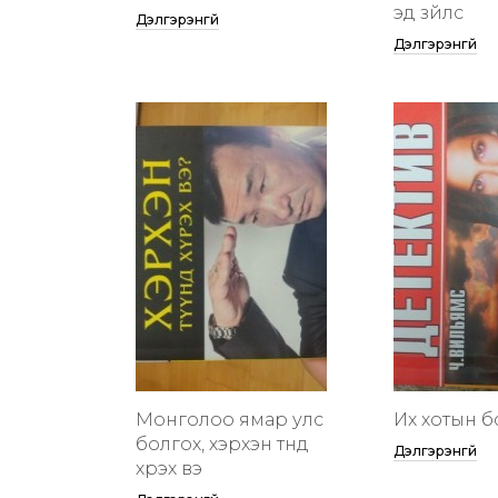
эд зүйлс
Дэлгэрэнгүй
Дэлгэрэнгүй
Монголоо ямар улс
Их хотын бү
болгох, хэрхэн түүнд
Дэлгэрэнгүй
хүрэх вэ