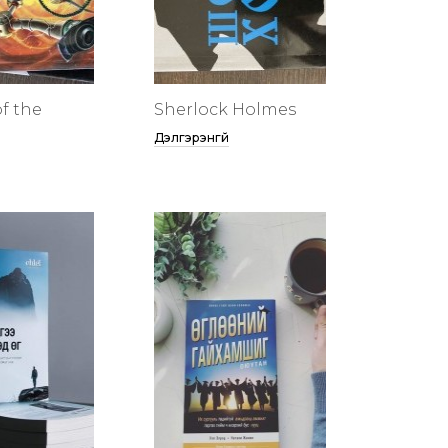
f the
Sherlock Holmes
Дэлгэрэнгүй