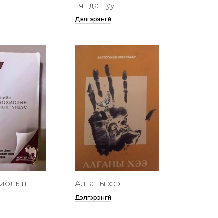
гяндан уу
Дэлгэрэнгүй
хиолын
Алганы хээ
Дэлгэрэнгүй