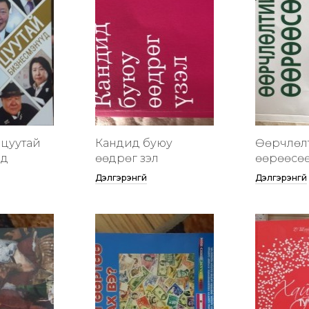
цуутай
Кандид буюу
Өөрчлөл
үд
өөдрөг үзэл
өөрөөсө
Дэлгэрэнгүй
Дэлгэрэнгүй