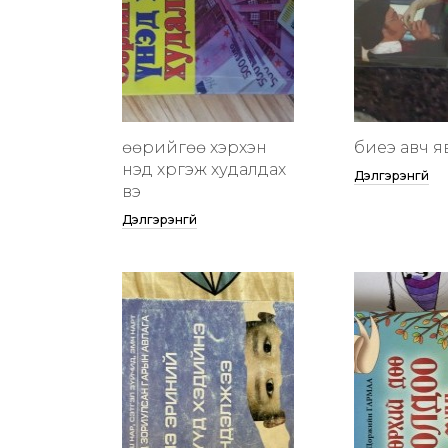
өөрийгөө хэрхэн
биеэ авч я
үнэд хүргэж худалдах
Дэлгэрэнгүй
вэ
Дэлгэрэнгүй