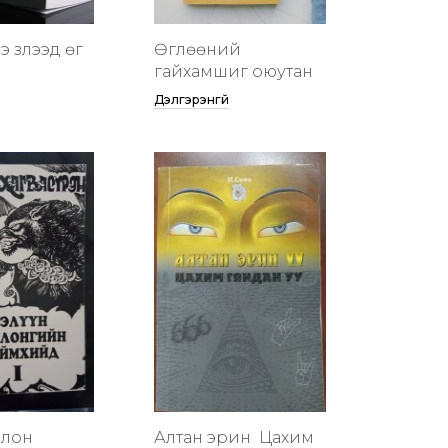
 үзүүлээд өг
Өглөөний
гайхамшиг оюутан
Дэлгэрэнгүй
члон
Алтан эрин үү Цахим