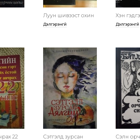
Луун шивээст охин
Хэн гэдгээ
Дэлгэрэнгүй
Дэлгэрэнгүй
чрах 22
Сэтгэлд зурсан
Сэлүүн ор