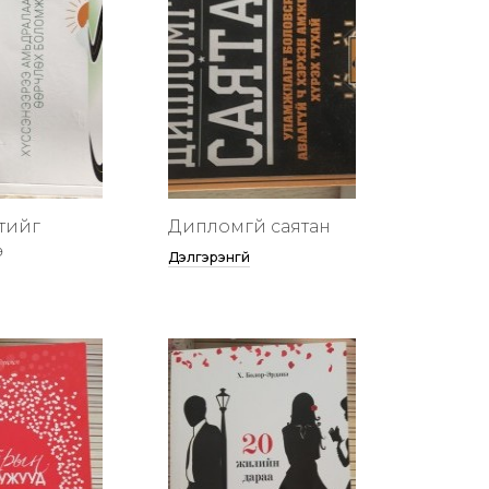
тийг
Дипломгүй саятан
ө
Дэлгэрэнгүй