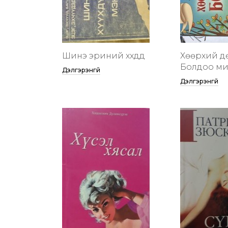
Шинэ эриний хүүхдүүд
Хөөрхий д
Болдоо м
Дэлгэрэнгүй
Дэлгэрэнгүй