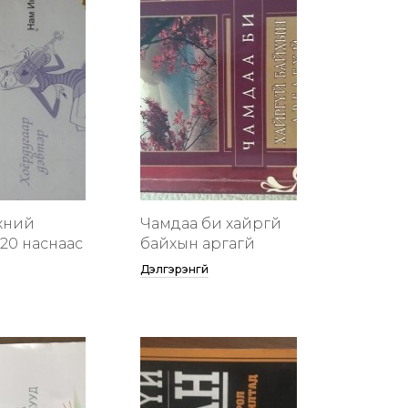
хүний
Чамдаа би хайргүй
20 наснаас
байхын аргагүй
Дэлгэрэнгүй