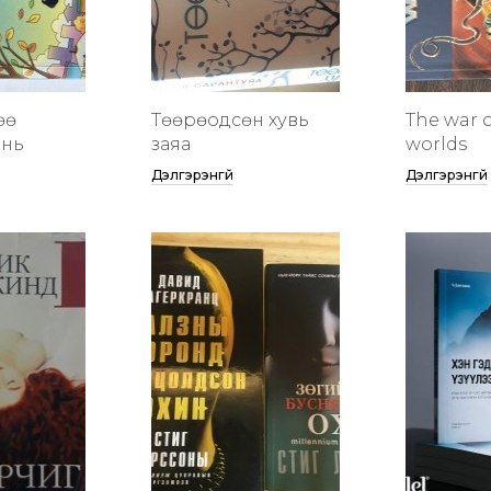
өө
Төөрөодсөн хувь
The war o
инь
заяа
worlds
Дэлгэрэнгүй
Дэлгэрэнгүй