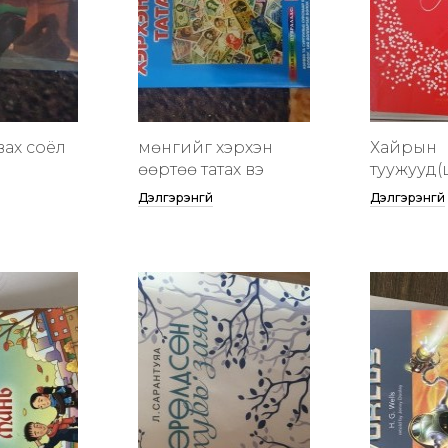
вах соёл
мөнгийг хэрхэн
Хайрын
өөртөө татах вэ
туужууд(
Дэлгэрэнгүй
Дэлгэрэнгүй