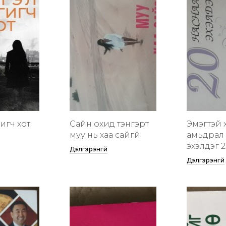
гигч хот
Сайн охид тэнгэрт
Эмэгтэй 
муу нь хаа сайгүй
амьдрал 
эхэлдэг 2
Дэлгэрэнгүй
Дэлгэрэнгүй