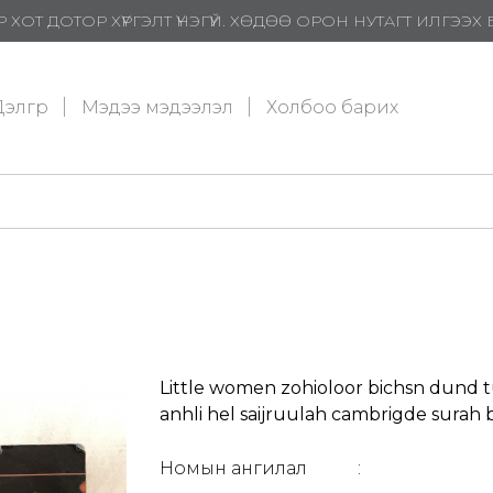
 ХОТ ДОТОР ХҮРГЭЛТ ҮНЭГҮЙ. ХӨДӨӨ ОРОН НУТАГТ ИЛГЭЭ
элгүүр
Мэдээ мэдээлэл
Холбоо барих
Little women zohioloor bichsn dund t
anhli hel saijruulah cambrigde surah b
Номын ангилал
: