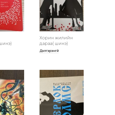
Хорин жилийн
шинэ)
дараа( шинэ)
Дэлгэрэнгүй