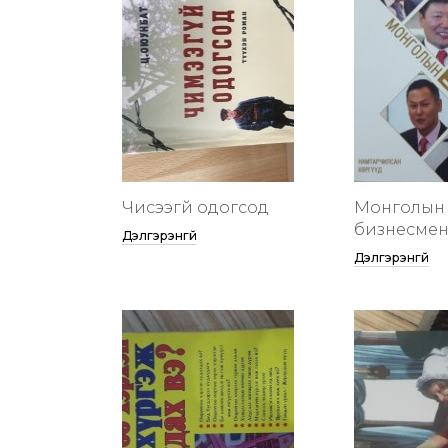
Чисээгүй одогсод
Монголын 
бизнесменү
Дэлгэрэнгүй
Дэлгэрэнгүй