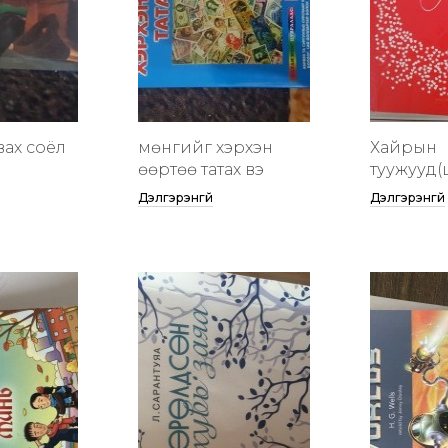
вах соёл
мөнгийг хэрхэн
Хайрын
өөртөө татах вэ
туужууд(
Дэлгэрэнгүй
Дэлгэрэнгүй