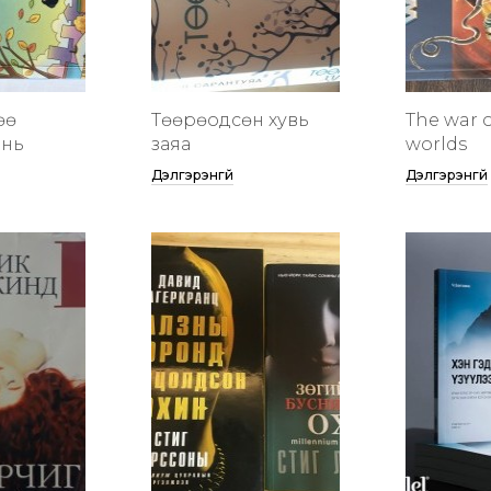
өө
Төөрөодсөн хувь
The war o
инь
заяа
worlds
Дэлгэрэнгүй
Дэлгэрэнгүй