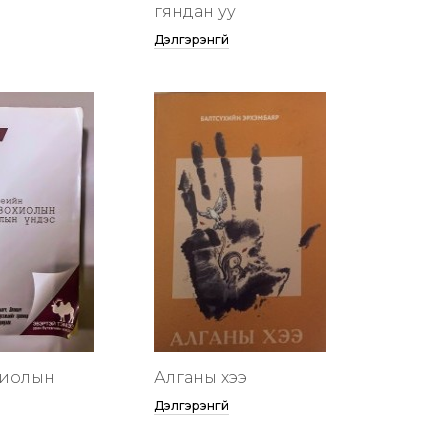
гяндан уу
Дэлгэрэнгүй
хиолын
Алганы хээ
Дэлгэрэнгүй