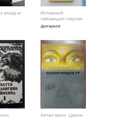
 үзүүлээд өг
Өглөөний
гайхамшиг оюутан
Дэлгэрэнгүй
члон
Алтан эрин үү Цахим