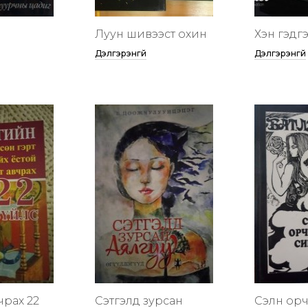
Луун шивээст охин
Хэн гэдгээ
Дэлгэрэнгүй
Дэлгэрэнгүй
чрах 22
Сэтгэлд зурсан
Сэлүүн ор