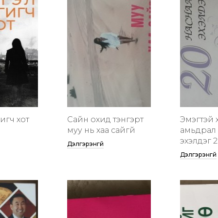
гигч хот
Сайн охид тэнгэрт
Эмэгтэй 
муу нь хаа сайгүй
амьдрал 
эхэлдэг 2
Дэлгэрэнгүй
Дэлгэрэнгүй