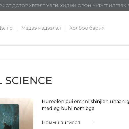
 ХОТ ДОТОР ХҮРГЭЛТ ҮНЭГҮЙ. ХӨДӨӨ ОРОН НУТАГТ ИЛГЭЭ
элгүүр
Мэдээ мэдээлэл
Холбоо барих
 SCIENCE
Hureelen bui orchnii shinjleh uhaaniig
medleg buhii nom bga
Номын ангилал
: