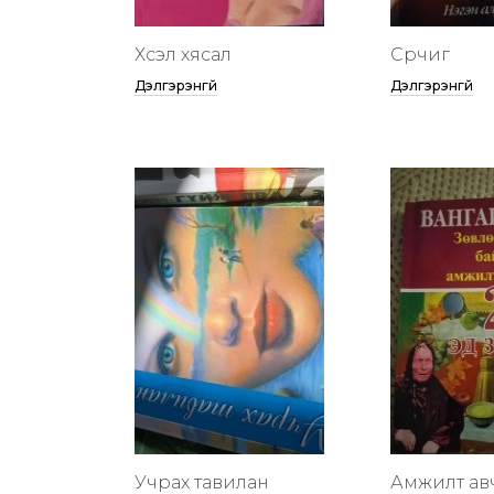
Хүсэл хясал
Сүрчиг
Дэлгэрэнгүй
Дэлгэрэнгүй
Учрах тавилан
Амжилт ав