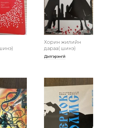
Хорин жилийн
шинэ)
дараа( шинэ)
Дэлгэрэнгүй