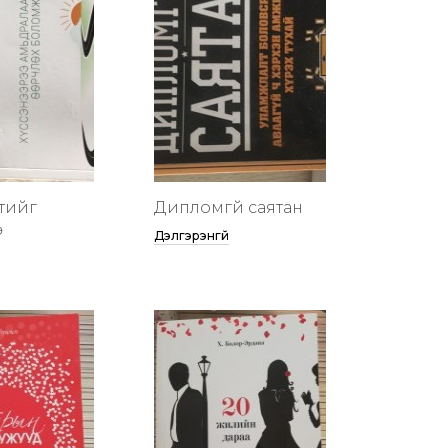
тийг
Дипломгүй саятан
ө
Дэлгэрэнгүй