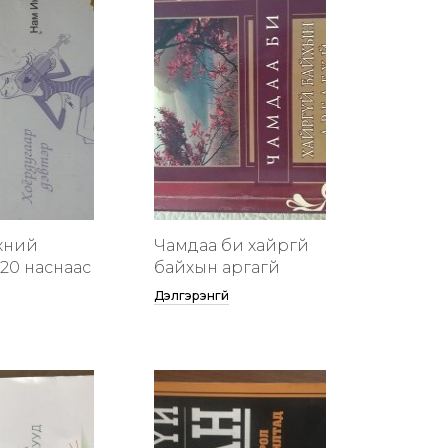
хүний
Чамдаа би хайргүй
20 наснаас
байхын аргагүй
Дэлгэрэнгүй