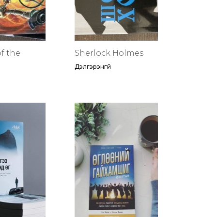
f the
Sherlock Holmes
Дэлгэрэнгүй