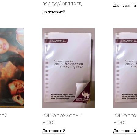
аялгуу/ өгүүллэгүүд
Дэлгэрэнгүй
Дэлгэрэнгүй
сгүй
Кино зохиолын
Кино зо
үндэс
үндэс
Дэлгэрэнгүй
Дэлгэрэнгүй