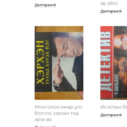
эд зүйлс
Дэлгэрэнгүй
Дэлгэрэнгүй
Монголоо ямар улс
Их хотын бү
болгох, хэрхэн түүнд
Дэлгэрэнгүй
хүрэх вэ