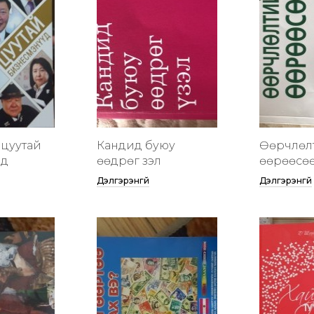
цуутай
Кандид буюу
Өөрчлөл
үд
өөдрөг үзэл
өөрөөсө
Дэлгэрэнгүй
Дэлгэрэнгүй