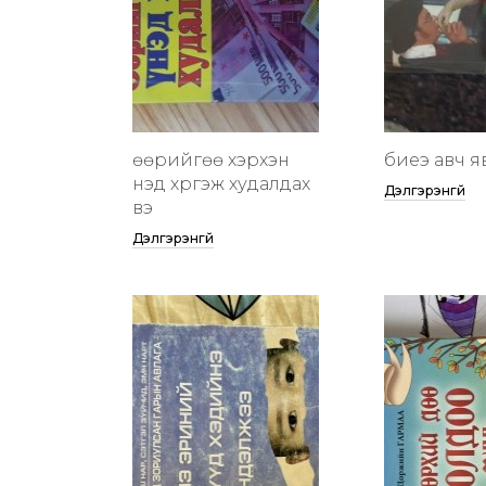
өөрийгөө хэрхэн
биеэ авч я
үнэд хүргэж худалдах
Дэлгэрэнгүй
вэ
Дэлгэрэнгүй