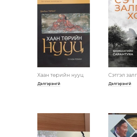
Хаан төрийн нууц
Сэтгэл зал
Дэлгэрэнгүй
Дэлгэрэнгүй