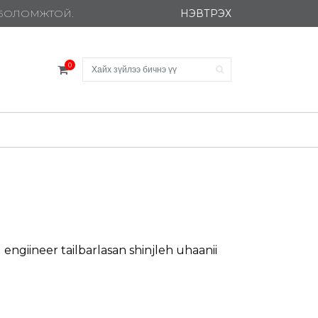
НЭВТРЭХ
Х БОЛОМЖТОЙ.
0
 engiineer tailbarlasan shinjleh uhaanii