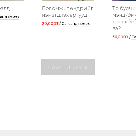
рэлд
Боломжит өндрийг
Түрүү булч
нэмэгдүүлэх аргууд
мэнд-Эмч
анд нэмэх
хэлээгүй
20,000₮
/
Сагсанд нэмэх
вэ?
36,000₮
/
Са
ЦААШ НЬ ҮЗЭХ