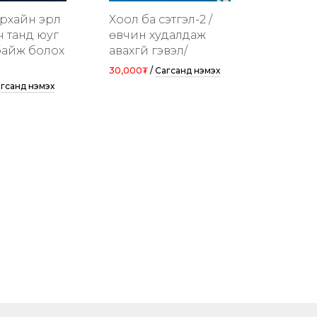
ирхайн эрүүл
Хоол ба сэтгэл-2 /
 танд юуг
өвчин худалдаж
 байж болох
авахгүй гэвэл/
30,000₮
/
Сагсанд нэмэх
гсанд нэмэх