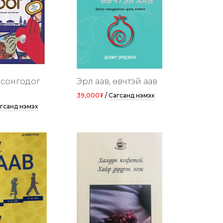
 сонгодог
Эрүүл аав, өвчтэй аав
39,000₮
/
Сагсанд нэмэх
гсанд нэмэх