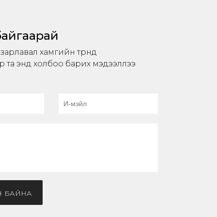
байгаарай
арлавал хамгийн түрүүнд
р та энд холбоо барих мэдээллээ
 БАЙНА