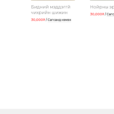
Бидний мэддэггүй
Нойрны э
чихрийн шижин
30,000₮
/
Сагс
30,000₮
/
Сагсанд нэмэх