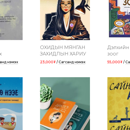
ОХИДЫН МЯНГАН
Дэлхийн
х
ЗАХИДЛЫН ХАРИУ
зоог
анд нэмэх
23,000₮
/
Сагсанд нэмэх
55,000₮
/
Са