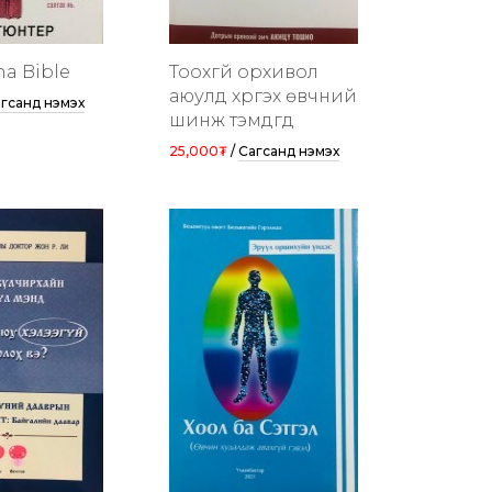
na Bible
Тоохгүй орхивол
аюулд хүргэх өвчний
гсанд нэмэх
шинж тэмдгүүд
25,000₮
/
Сагсанд нэмэх