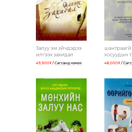
Залуу эм зүйчдэдээ
шантраагүй
илгээх захидал
хосуудын түү
49,900₮
/
Сагсанд нэмэх
48,000₮
/
Сагс