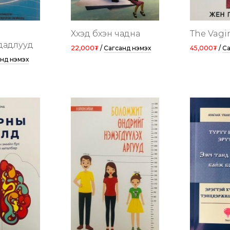
Хүүхэд бүхэн чадна
The Vagi
дадлууд
22,000₮
/
Сагсанд нэмэх
45,000₮
/
Са
нд нэмэх