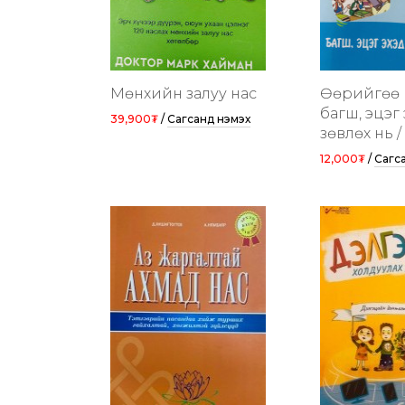
Мөнхийн залуу нас
Өөрийгөө н
багш, эцэг
39,900₮
/
Сагсанд нэмэх
зөвлөх нь /
12,000₮
/
Сагс