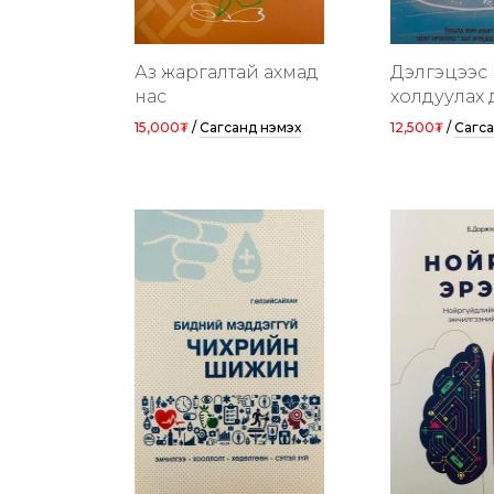
Аз жаргалтай ахмад
Дэлгэцээс
нас
холдуулах 
15,000₮
/
Сагсанд нэмэх
12,500₮
/
Сагса