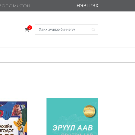
НЭВТРЭХ
Х БОЛОМЖТОЙ.
0