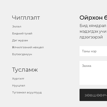
Чиглүүлэлт
Ойрхон 
Бид хямдрал з
Эхлэл
мэдэгдэх учи
Бидний тухай
үлдээгээрэй
Дэг журам
Үйлчилгээний нөхцөл
Бүтээгдэхүүн
Тусламж
Хүргэлт
Нууцлал
Түгээмэл асуултууд
ЗӨВШӨӨРЧ