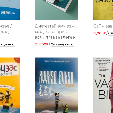
ээе /
Диатезтай эмч ээж
Сайн аав
 эхэд
хүүхэд, хоол арьс
15,000₮
/
Са
арчилгаа зөвлөгөө
анд нэмэх
25,000₮
/
Сагсанд нэмэх