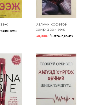
 ээж
Халуун кофетой
хайр дүүрэн ээж
гсанд нэмэх
30,000₮
/
Сагсанд нэмэх