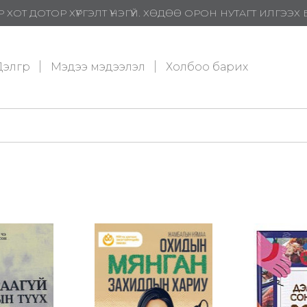
 ХОТ ДОТОР ХҮРГЭЛТ ҮНЭГҮЙ. ХӨДӨӨ ОРОН НУТАГТ ИЛГЭЭ
элгүүр
Мэдээ мэдээлэл
Холбоо барих