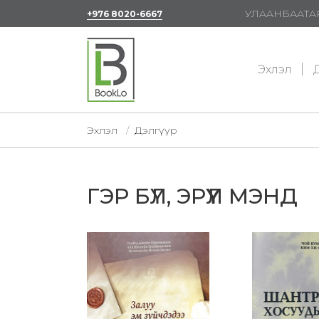
УЛААНБААТАР
+976 8020-6667
Эхлэл
Д
Эхлэл
Дэлгүүр
ГЭР БҮЛ, ЭРҮҮЛ МЭНД