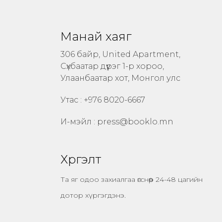
Манай хаяг
306 байр, United Apartment,
Сүхбаатар дүүрэг 1-р хороо,
Улаанбаатар хот, Монгол улс
Утас : +976 8020-6667
И-мэйл :
press@booklo.mn
Хүргэлт
Та яг одоо захиалгаа өгснөөр 24-48 цагийн
дотор хүргэгдэнэ.