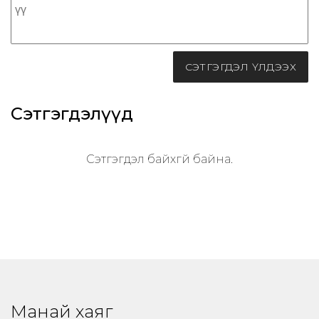
СЭТГЭГДЭЛ ҮЛДЭЭХ
Сэтгэгдэлүүд
Сэтгэгдэл байхгүй байна.
Манай хаяг