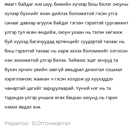
ямагт байдаг юм шүү, биеийн хүчээр биш билэг оюуны
хүчээр бүхнийг ялан дийлэх боломжтой гэсэн утга
санааг давхар агуулж байдаг гэгээн гэрэлтэй сургамжит
үлгэр тул өсөн өндийж, оюун ухаан нь тэлэн хөгжиж
буй хүүхэд багачуудад ертөнцийг сүүдэртэй талаас нь
биш гэрэлтэй талаас нь харж эхлэх боломжийг олгосон
нэн зохимжтой үлгэр билээ.
Тиймээс эцэг эхчүүд та
бүхэн орчин үеийн завгүй амьдрал дижитал сошиал
хэрэглээнээс жаахан ч гэсэн холдож үр хүүхэддээ
чанартай цагийг зарцуулаарай. Үүний нэг нь та
тэдэндээ үлгэр уншиж өгөх бяцхан оюунд нь гэрэл
нэмэх явдал юм.
Редактор : Б.Отгонжаргал