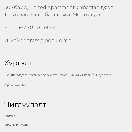
306 байр, United Apartment, Сүхбаатар дүүрэг
1-р хороо, Улаанбаатар хот, Монгол улс
Утас : +976 8020-6667
И-мэйл :
press@booklo.mn
Хүргэлт
Та яг одоо захиалгаа өгснөөр 24-48 цагийн дотор
хүргэгдэнэ.
Чиглүүлэлт
Эхлэл
Бидний тухай