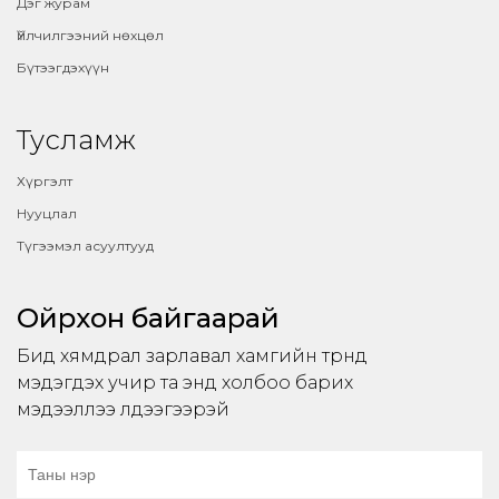
Дэг журам
Үйлчилгээний нөхцөл
Бүтээгдэхүүн
Тусламж
Хүргэлт
Нууцлал
Түгээмэл асуултууд
Ойрхон байгаарай
Бид хямдрал зарлавал хамгийн түрүүнд
мэдэгдэх учир та энд холбоо барих
мэдээллээ үлдээгээрэй