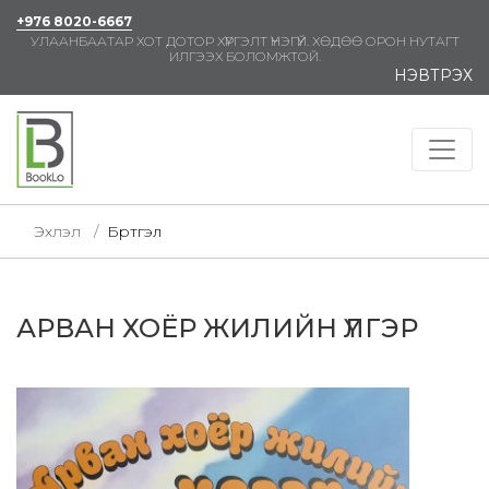
+976 8020-6667
УЛААНБААТАР ХОТ ДОТОР ХҮРГЭЛТ ҮНЭГҮЙ. ХӨДӨӨ ОРОН НУТАГТ
ИЛГЭЭХ БОЛОМЖТОЙ.
НЭВТРЭХ
Эхлэл
Бүртгэл
АРВАН ХОЁР ЖИЛИЙН ҮЛГЭР