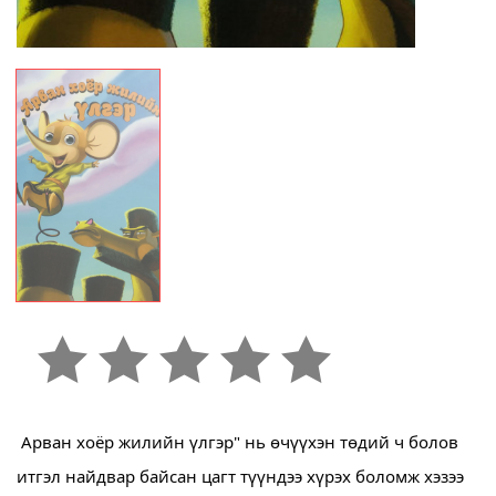
Арван хоёр жилийн үлгэр" нь өчүүхэн төдий ч болов
итгэл найдвар байсан цагт түүндээ хүрэх боломж хэзээ