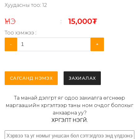
Хуудасны тоо: 12
ҮНЭ
15,000₮
:
Тоо хэмжээ :
-
+
САГСАНД НЭМЭХ
ЗАХИАЛАХ
Та манай дэлгүүрт яг одоо захиалга өгснөөр
маргаашийн хүргэлтээр таны ном очдог болохыг
анхаарна уу?
ХҮРГЭЛТ ҮНЭГҮЙ.